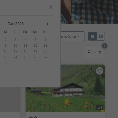
Září
St
Čt
Pá
So
Ne
Doporučeno
Objednat:
2
3
4
5
6
9
10
11
12
13
1
16
17
18
19
20
Filtr
ování
1 aktywny filtr
23
24
25
26
27
30
Na vyžádání
1/6