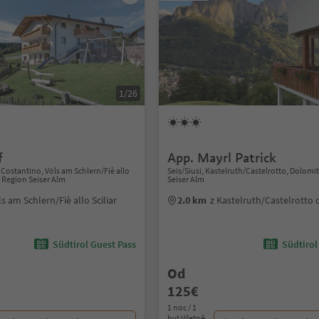
1/26
f
App. Mayrl Patrick
 Costantino, Völs am Schlern/Fiè allo
Seis/Siusi, Kastelruth/Castelrotto, Dolomi
s Region Seiser Alm
Seiser Alm
ls am Schlern/Fiè allo Sciliar
2.0 km
z Kastelruth/Castelrotto
Südtirol Guest Pass
Südtirol
Od
125€
1 noc / 1
byt Včetně