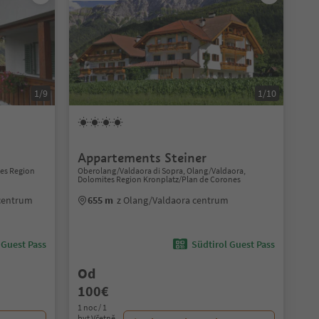
1/9
1/10
Appartements Steiner
tes Region
Oberolang/Valdaora di Sopra, Olang/Valdaora,
Dolomites Region Kronplatz/Plan de Corones
 centrum
655 m
z Olang/Valdaora centrum
 Guest Pass
Südtirol Guest Pass
Od
100€
1 noc / 1
byt Včetně