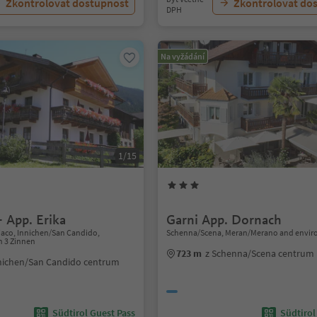
Zkontrolovat dostupnost
Zkontrolovat do
DPH
Na vyžádání
1/15
- App. Erika
Garni App. Dornach
iaco, Innichen/San Candido,
Schenna/Scena, Meran/Merano and envir
n 3 Zinnen
723 m
z Schenna/Scena centrum
nichen/San Candido centrum
Südtirol Guest Pass
Südtirol