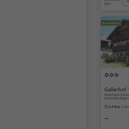
DPH
Na vyžádání
Gallerhof 
Vierschach/Versc
Dolomites Regio
3.4 km
z In