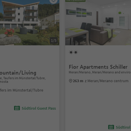
1/5
Fior Apartments Schiller
untain/Living
Meran/Merano, Meran/Merano and enviro
re, Taufers im Münstertal/Tubre,
263 m
z Meran/Merano centrum
enosta
fers im Münstertal/Tubre
Südtirol Guest Pass
Südtirol