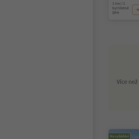
1 noc / 1
byt Včetně
DPH
Více ne
Na vyžádání