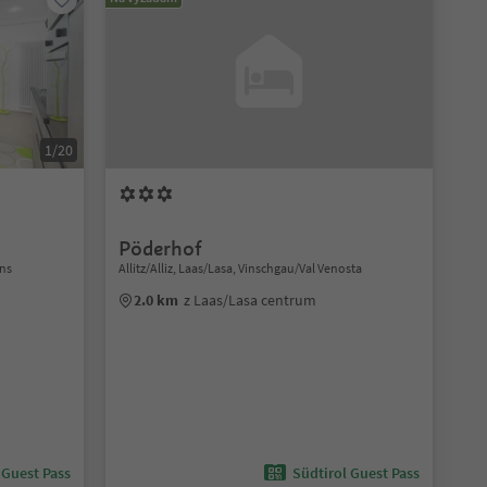
1/20
Pöderhof
ns
Allitz/Alliz, Laas/Lasa, Vinschgau/Val Venosta
2.0 km
z Laas/Lasa centrum
 Guest Pass
Südtirol Guest Pass