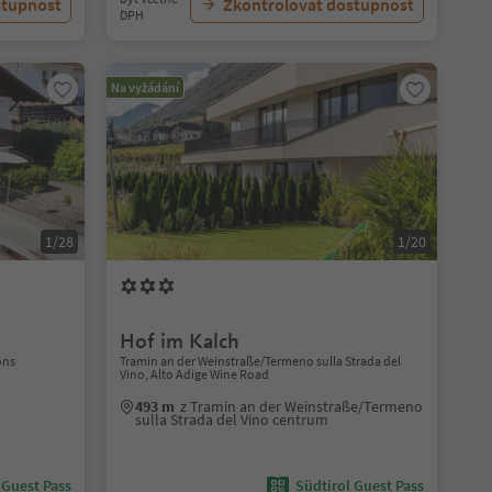
stupnost
Zkontrolovat dostupnost
DPH
Na vyžádání
1/28
1/20
Hof im Kalch
ons
Tramin an der Weinstraße/Termeno sulla Strada del
Vino, Alto Adige Wine Road
493 m
z Tramin an der Weinstraße/Termeno
sulla Strada del Vino centrum
 Guest Pass
Südtirol Guest Pass