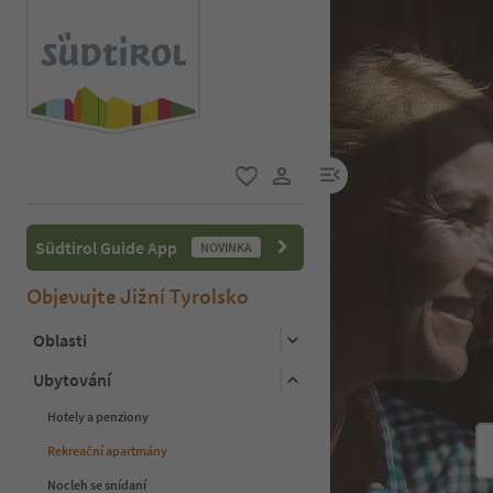
odkaz na menu
oblíbené
uživatelský odkaz
Südtirol Guide App
NOVINKA
Objevujte Jižní Tyrolsko
Oblasti
Ubytování
Hotely a penziony
Rekreační apartmány
Nocleh se snídaní