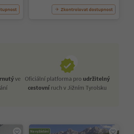
stupnost
Zkontrolovat dostupnost
rnutý
ve
Oficiální platforma pro
udržitelný
ání
cestovní
ruch v Jižním Tyrolsku
Na vyžádání