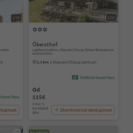
1/10
1/11
Öbersthof
omites
Latzfons/Lazfons, Klausen/Chiusa, Brixen/Bressanone
and environs
um
5.3 km
z Klausen/Chiusa centrum
Südtirol Guest Pass
Od
115€
 Guest Pass
1 noc / 1
byt Včetně
stupnost
Zkontrolovat dostupnost
DPH
Na vyžádání