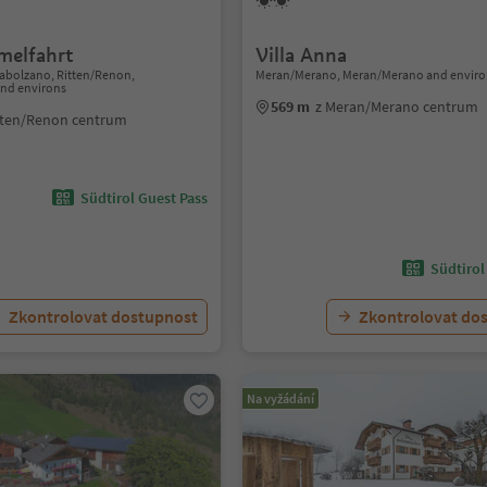
melfahrt
Villa Anna
bolzano, Ritten/Renon,
Meran/Merano, Meran/Merano and enviro
nd environs
569 m
z Meran/Merano centrum
tten/Renon centrum
Südtirol Guest Pass
Südtirol
Zkontrolovat dostupnost
Zkontrolovat do
Na vyžádání