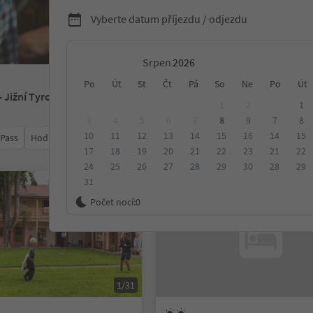
Vyberte datum příjezdu / odjezdu
Srpen
Po
Út
St
Čt
Pá
So
Ne
Po
Út
- Jižní Tyrolsko
1
2
1
3
4
5
6
7
8
9
7
8
10
11
12
13
14
15
16
14
15
 Pass
Hodnocení
Kategorie
Zpracovává
Udržitelné ubyt
17
18
19
20
21
22
23
21
22
24
25
26
27
28
29
30
28
29
31
Na vyžádání
Počet nocí:
0
1/31