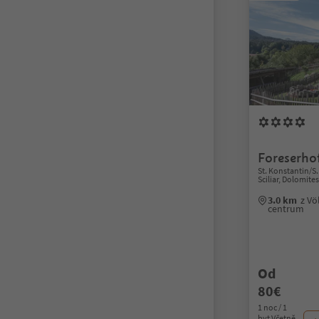
Foreserho
St. Konstantin/S.
Sciliar, Dolomite
3.0 km
z Vö
centrum
Od
80€
1 noc / 1
byt Včetně