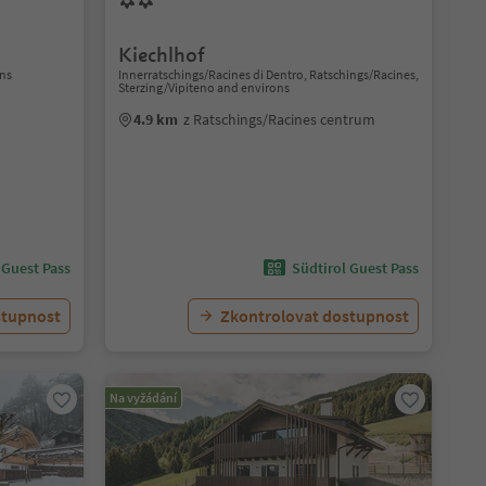
Kiechlhof
ns
Innerratschings/Racines di Dentro, Ratschings/Racines,
Sterzing/Vipiteno and environs
4.9 km
z Ratschings/Racines centrum
 Guest Pass
Südtirol Guest Pass
stupnost
Zkontrolovat dostupnost
Na vyžádání