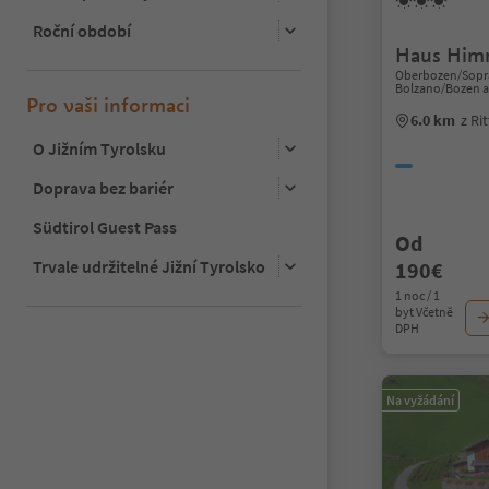
Roční období
Haus Him
Oberbozen/Sopra
Bolzano/Bozen a
Pro vaši informaci
6.0 km
z Ri
O Jižním Tyrolsku
Doprava bez bariér
Südtirol Guest Pass
Od
Trvale udržitelné Jižní Tyrolsko
190€
1 noc / 1
byt Včetně
DPH
Na vyžádání