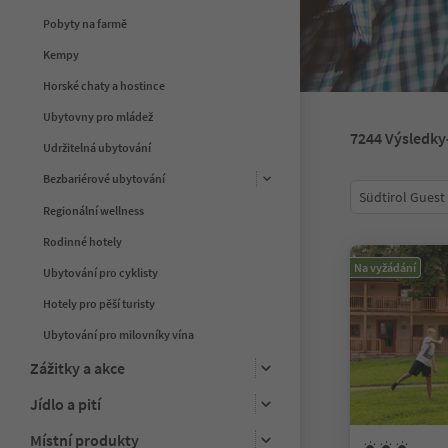
Pobyty na farmě
Kempy
Horské chaty a hostince
Ubytovny pro mládež
7244
Výsledky
Udržitelná ubytování
Bezbariérové ubytování
Südtirol Guest
Regionální wellness
Rodinné hotely
Na vyžádání
Ubytování pro cyklisty
Hotely pro pěší turisty
Ubytování pro milovníky vína
Zážitky a akce
Jídlo a pití
Místní produkty