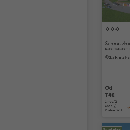
Schnatzho
Naturns/Naturno
1.5 km
z N
Od
74€
1 noc / 2
osob(y)
Včetně DPH
Na vyžádání