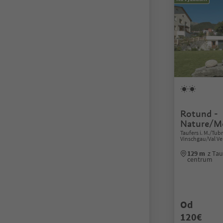
Rotund -
Nature/Mo
Taufers i. M./Tub
Vinschgau/Val V
129 m
z Tau
centrum
Od
120€