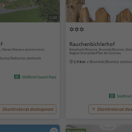
1/24
f
Rauchenbichlerhof
, Meran/Merano and environs
Reischach/Riscone, Bruneck/Brunico, Dol
Region Kronplatz/Plan de Corones
aturns/Naturno centrum
2.9 km
z Bruneck/Brunico centr
Südtirol Guest Pass
Südtirol
Zkontrolovat dostupnost
Zkontrolovat do
Na vyžádání