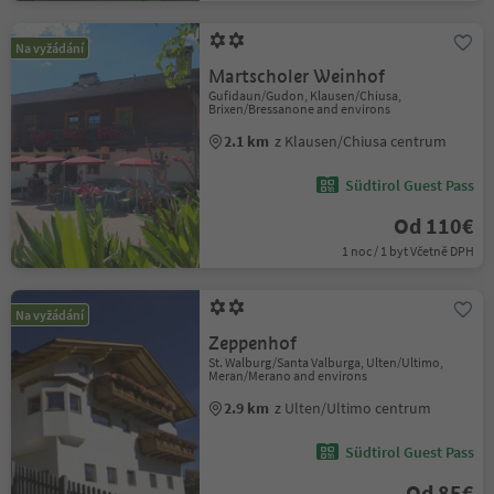
Na vyžádání
Martscholer Weinhof
Gufidaun/Gudon, Klausen/Chiusa,
Brixen/Bressanone and environs
2.1 km
z Klausen/Chiusa centrum
Südtirol Guest Pass
Od 110€
1 noc / 1 byt Včetně DPH
Na vyžádání
Zeppenhof
St. Walburg/Santa Valburga, Ulten/Ultimo,
Meran/Merano and environs
2.9 km
z Ulten/Ultimo centrum
Südtirol Guest Pass
Od 85€