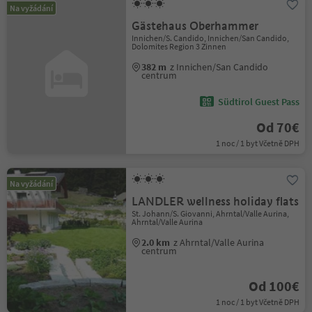
Na vyžádání
Gästehaus Oberhammer
Innichen/S. Candido, Innichen/San Candido,
Dolomites Region 3 Zinnen
382 m
z Innichen/San Candido
centrum
Südtirol Guest Pass
Od 70€
1 noc / 1 byt Včetně DPH
Na vyžádání
LANDLER wellness holiday flats
St. Johann/S. Giovanni, Ahrntal/Valle Aurina,
Ahrntal/Valle Aurina
2.0 km
z Ahrntal/Valle Aurina
centrum
Od 100€
1 noc / 1 byt Včetně DPH