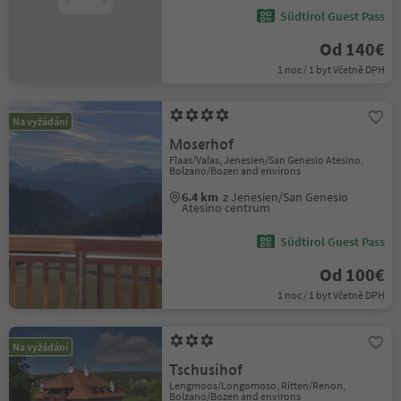
Südtirol Guest Pass
Od 140€
1 noc / 1 byt Včetně DPH
Na vyžádání
Moserhof
Flaas/Valas, Jenesien/San Genesio Atesino,
Bolzano/Bozen and environs
6.4 km
z Jenesien/San Genesio
Atesino centrum
Südtirol Guest Pass
Od 100€
1 noc / 1 byt Včetně DPH
Na vyžádání
Tschusihof
Lengmoos/Longomoso, Ritten/Renon,
Bolzano/Bozen and environs