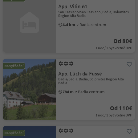
App. Vilin 61
San Cassiano/San Cassiano, Badia, Dolomites
Region Alta Badia
4.4 km
z Badia centrum
Od 80€
1 noc / 1 byt Včetně DPH
Na vyžádání
App. Lüch da Fussè
Badia/Badia, Badia, Dolomites Region Alta
Badia
784 m
z Badia centrum
Od 110€
1 noc / 1 byt Včetně DPH
Na vyžádání