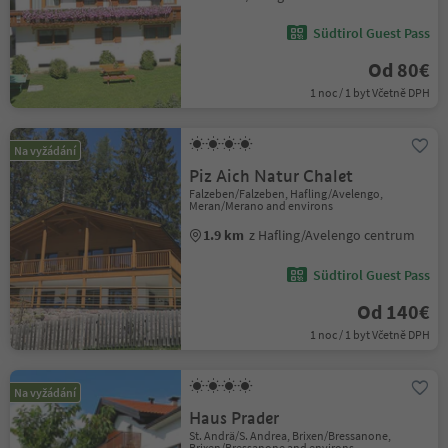
Südtirol Guest Pass
Od 80€
1 noc / 1 byt Včetně DPH
Na vyžádání
Piz Aich Natur Chalet
Falzeben/Falzeben, Hafling/Avelengo,
Meran/Merano and environs
1.9 km
z Hafling/Avelengo centrum
Südtirol Guest Pass
Od 140€
1 noc / 1 byt Včetně DPH
Na vyžádání
Haus Prader
St. Andrä/S. Andrea, Brixen/Bressanone,
Brixen/Bressanone and environs