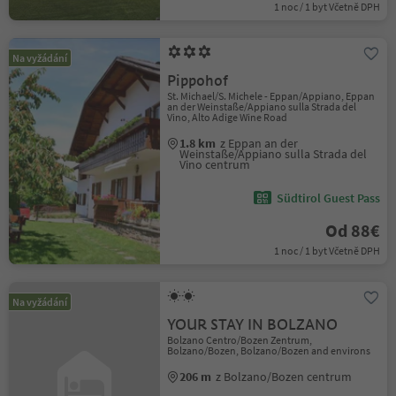
1 noc / 1 byt Včetně DPH
Na vyžádání
Pippohof
St. Michael/S. Michele - Eppan/Appiano, Eppan
an der Weinstaße/Appiano sulla Strada del
Vino, Alto Adige Wine Road
1.8 km
z Eppan an der
Weinstaße/Appiano sulla Strada del
Vino centrum
Südtirol Guest Pass
Od 88€
1 noc / 1 byt Včetně DPH
Na vyžádání
YOUR STAY IN BOLZANO
Bolzano Centro/Bozen Zentrum,
Bolzano/Bozen, Bolzano/Bozen and environs
206 m
z Bolzano/Bozen centrum