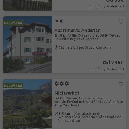
1 noc / 1 byt Včetně DPH
Na vyžádání
Apartments Anderlan
St. Ulrich/Urtijëi/Ortisei/Urtijëi, Urtijëi/Ortisei,
Dolomites Region Val Gardena
432 m
z Urtijëi/Ortisei centrum
Od 236€
1 noc / 1 byt Včetně DPH
Na vyžádání
Niclarerhof
Entiklar/Niclara, Kurtatsch an der
Weinstraße/Cortaccia sulla Strada del Vino, Alto
Adige Wine Road
1.6 km
z Kurtatsch an der
Weinstraße/Cortaccia sulla Strada del
Vino centrum