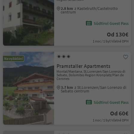
2.8 km
z Kastelruth/Castelrotto
centrum
Südtirol Guest Pass
Od 130€
1 noc / 1 byt Včetně DPH
Na vyžádání
Pramstaller Apartments
Montal/Mantana, St.Lorenzen/San Lorenzo di
Sebato, Dolomites Region Kronplatz/Plan de
Corones
3.7 km
z St.Lorenzen/San Lorenzo di
Sebato centrum
Südtirol Guest Pass
Od 60€
1 noc / 1 byt Včetně DPH