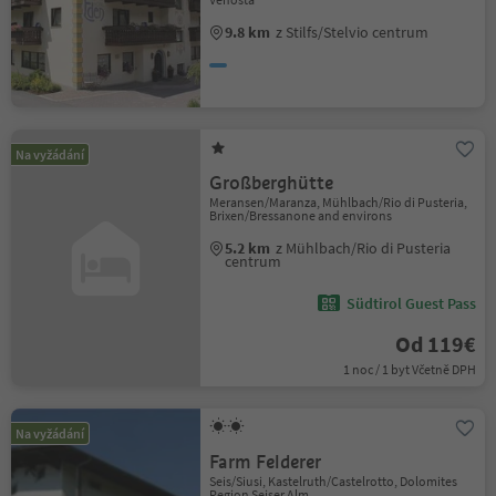
9.8 km
z Stilfs/Stelvio centrum
Na vyžádání
Großberghütte
Meransen/Maranza, Mühlbach/Rio di Pusteria,
Brixen/Bressanone and environs
5.2 km
z Mühlbach/Rio di Pusteria
centrum
Südtirol Guest Pass
Od 119€
1 noc / 1 byt Včetně DPH
Na vyžádání
Farm Felderer
Seis/Siusi, Kastelruth/Castelrotto, Dolomites
Region Seiser Alm