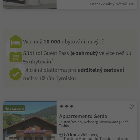
1 noc / 2 osob(y) Včetně DPH
Více než
10 000
ubytování na výběr
Südtirol Guest Pass
je zahrnutý
ve více než 90
% ubytování
Oficiální platforma pro
udržitelný cestovní
ruch v Jižním Tyrolsku
Na vyžádání
Appartements Gerda
Taisten/Tesido, Welsberg-Taisten/Monguelfo-
Tesido,
1.3 km
z Welsberg-
Taisten/Monguelfo-Tesido centrum