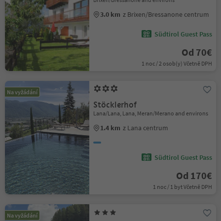
3.0 km
z Brixen/Bressanone centrum
Südtirol Guest Pass
Od 70€
1 noc / 2 osob(y) Včetně DPH
Na vyžádání
Stöcklerhof
Lana/Lana, Lana, Meran/Merano and environs
1.4 km
z Lana centrum
Südtirol Guest Pass
Od 170€
1 noc / 1 byt Včetně DPH
Na vyžádání