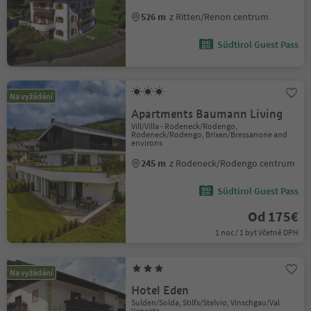
526 m
z Ritten/Renon centrum
Südtirol Guest Pass
Na vyžádání
Apartments Baumann Living
Vill/Villa - Rodeneck/Rodengo,
Rodeneck/Rodengo, Brixen/Bressanone and
environs
245 m
z Rodeneck/Rodengo centrum
Südtirol Guest Pass
Od 175€
1 noc / 1 byt Včetně DPH
Na vyžádání
Hotel Eden
Sulden/Solda, Stilfs/Stelvio, Vinschgau/Val
Venosta