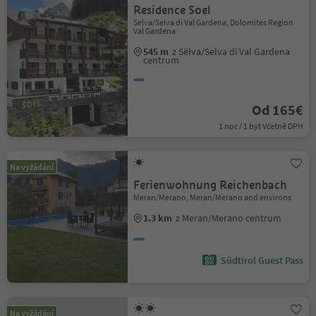
Residence Soel
Sëlva/Selva di Val Gardena, Dolomites Region
Val Gardena
545 m
z Sëlva/Selva di Val Gardena
centrum
Od 165€
1 noc / 1 byt Včetně DPH
Na vyžádání
Ferienwohnung Reichenbach
Meran/Merano, Meran/Merano and environs
1.3 km
z Meran/Merano centrum
Südtirol Guest Pass
Na vyžádání