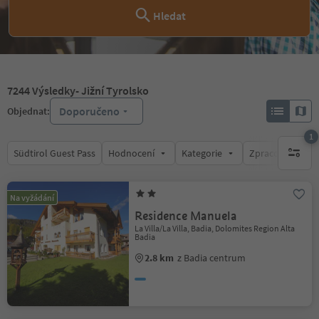
Hledat
7244
Výsledky
- Jižní Tyrolsko
Doporučeno
Objednat:
1
Südtirol Guest Pass
Hodnocení
Kategorie
Zpracovává
1 aktywn
Na vyžádání
Residence Manuela
La Villa/La Villa, Badia, Dolomites Region Alta
Badia
2.8 km
z Badia centrum