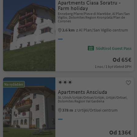
Apartments Ciasa Soratru -
Farm holiday
Enneberg Pfarre/Pieve di Marebbe, Al Plan/San
Vigilio, Dolomites Region Kronplatz/Plan de
Corones
2.6 km
z Al Plan/San Vigilio centrum
Südtirol Guest Pass
Od 65€
1 noc / 1 byt Včetně DPH
Na vyžádání
Apartments Ansciuda
St. Ulrich/Urtijëi/Ortisei/Urtijëi, Urtijëi/Ortisei,
Dolomites Region Val Gardena
378 m
z Urtijëi/Ortisei centrum
Od 136€