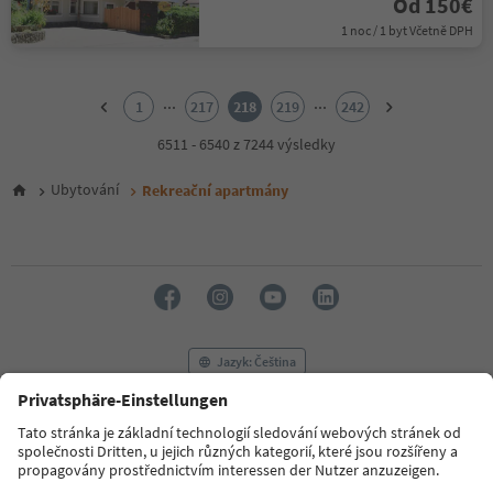
Od 150€
1 noc / 1 byt Včetně DPH
1
2
...
...
1
217
218
219
242
3
4
6511 - 6540 z 7244 výsledky
5
6
Ubytování
Rekreační apartmány
7
8
9
10
11
12
13
14
Jazyk: Čeština
15
16
17
FAQ
Kontaktujte nás
Tisk
MICE
18
Zásady ochrany osobních údajů
Podmínky a ujednání
Tiráž
19
Zásady používání souborů cookie
Filmová komise
O nás