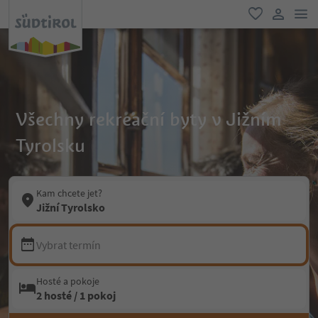
odk
oblíbené
uživatel
Všechny rekreační byty v Jižním
Tyrolsku
Kam chcete jet?
Jižní Tyrolsko
Vybrat termín
Hosté a pokoje
2 hosté / 1 pokoj