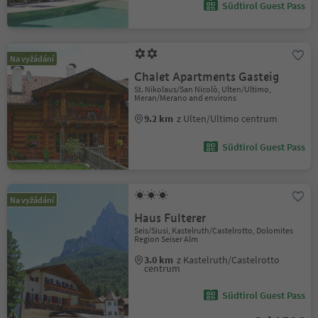
Südtirol Guest Pass
Na vyžádání
Chalet Apartments Gasteig
St. Nikolaus/San Nicolò, Ulten/Ultimo,
Meran/Merano and environs
9.2 km
z Ulten/Ultimo centrum
Südtirol Guest Pass
Na vyžádání
Haus Fulterer
Seis/Siusi, Kastelruth/Castelrotto, Dolomites
Region Seiser Alm
3.0 km
z Kastelruth/Castelrotto
centrum
Südtirol Guest Pass