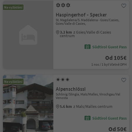
Na vyžádání
Haspingerhof - Specker
St. Magdalena/S. Maddalena - Gsies/Casies,
Gsies/Valle di Casies,
3.2 km
z Gsies/Valle di Casies
centrum
Südtirol Guest Pass
Od 105€
1 noc / 1 byt Včetně DPH
Na vyžádání
Alpenschlössl
Schlinig/Slingia, Mals/Malles, Vinschgau/Val
Venosta
5.6 km
z Mals/Malles centrum
Südtirol Guest Pass
Od 50€