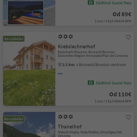
Südtirol Guest Pass
Od 89€
1 noc / 1 byt Včetně DPH
Na vyžádání
Krebslechnerhof
Reischach/Riscone, Bruneck/Brunico,
Dolomites Region Kronplatz/Plan de Corones
2.5 km
z Bruneck/Brunico centrum
Südtirol Guest Pass
Od 110€
1 noc / 1 byt Včetně DPH
Na vyžádání
Thaneihof
Matsch/Mazia, Mals/Malles, Vinschgau/Val
Venosta