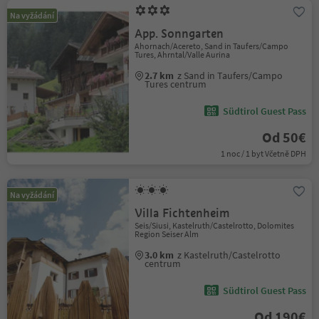
Na vyžádání
App. Sonngarten
Ahornach/Acereto, Sand in Taufers/Campo
Tures, Ahrntal/Valle Aurina
2.7 km
z Sand in Taufers/Campo
Tures centrum
Südtirol Guest Pass
Od 50€
1 noc / 1 byt Včetně DPH
Na vyžádání
Villa Fichtenheim
Seis/Siusi, Kastelruth/Castelrotto, Dolomites
Region Seiser Alm
3.0 km
z Kastelruth/Castelrotto
centrum
Südtirol Guest Pass
Od 190€