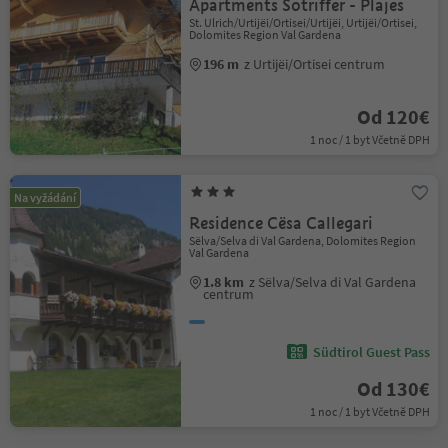
Apartments Sotriffer - Plajes
St. Ulrich/Urtijëi/Ortisei/Urtijëi, Urtijëi/Ortisei,
Dolomites Region Val Gardena
196 m
z Urtijëi/Ortisei centrum
Od 120€
1 noc / 1 byt Včetně DPH
Na vyžádání
Residence Cësa Callegari
Sëlva/Selva di Val Gardena, Dolomites Region
Val Gardena
1.8 km
z Sëlva/Selva di Val Gardena
centrum
Südtirol Guest Pass
Od 130€
1 noc / 1 byt Včetně DPH