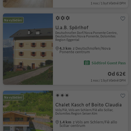
1 noc / 1 byt Včetně DPH
Na vyžádání
U.a.B. Spörlhof
Deutschnofen Dorf/Nova Ponente Centro,
Deutschnofen/Nova Ponente, Dolomites
Region Eggental
4.3 km
z Deutschnofen/Nova
Ponente centrum
Südtirol Guest Pass
Od 62€
1 noc / 1 byt Včetně DPH
Na vyžádání
Chalet Kasch of Boito Claudia
Völs/Fiè, Völs am Schlern/Fiè allo Sciliar,
Dolomites Region Seiser Alm
1.4 km
z Völs am Schlern/Fiè allo
Sciliar centrum