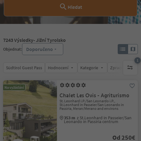
Hledat
7243
Výsledky
- Jižní Tyrolsko
Doporučeno
Objednat:
1
Südtirol Guest Pass
Hodnocení
Kategorie
Zpracovává
1 aktywn
Na vyžádání
Chalet Les Ovis - Agriturismo
St. Leonhard i.P./San Leonardo i.P.,
St.Leonhard in Passeier/San Leonardo in
Passiria, Meran/Merano and environs
353 m
z St.Leonhard in Passeier/San
Leonardo in Passiria centrum
Od 250€