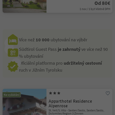
Od 80€
1 noc / 1 byt Včetně DPH
Více než
10 000
ubytování na výběr
Südtirol Guest Pass
je zahrnutý
ve více než 90
% ubytování
Oficiální platforma pro
udržitelný cestovní
ruch v Jižním Tyrolsku
Na vyžádání
Apparthotel Residence
Alpenrose
St. Veit/S. Vito - Sexten/Sesto, Sexten/Sesto,
Dolomites Region 3 Zinnen