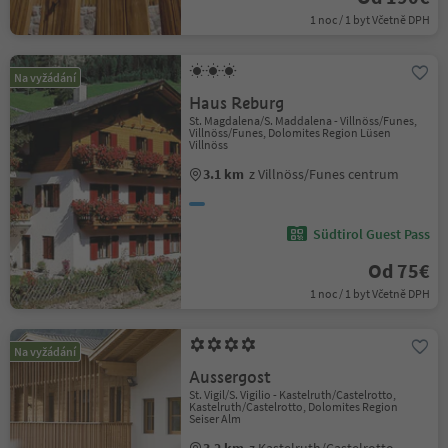
1 noc / 1 byt Včetně DPH
Na vyžádání
Haus Reburg
St. Magdalena/S. Maddalena - Villnöss/Funes,
Villnöss/Funes, Dolomites Region Lüsen
Villnöss
3.1 km
z Villnöss/Funes centrum
Südtirol Guest Pass
Od 75€
1 noc / 1 byt Včetně DPH
Na vyžádání
Aussergost
St. Vigil/S. Vigilio - Kastelruth/Castelrotto,
Kastelruth/Castelrotto, Dolomites Region
Seiser Alm