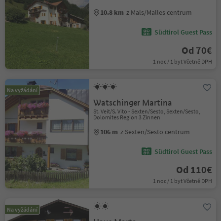
10.8 km
z Mals/Malles centrum
Südtirol Guest Pass
Od 70€
1 noc / 1 byt Včetně DPH
Na vyžádání
Watschinger Martina
St. Veit/S. Vito - Sexten/Sesto, Sexten/Sesto,
Dolomites Region 3 Zinnen
106 m
z Sexten/Sesto centrum
Südtirol Guest Pass
Od 110€
1 noc / 1 byt Včetně DPH
Na vyžádání