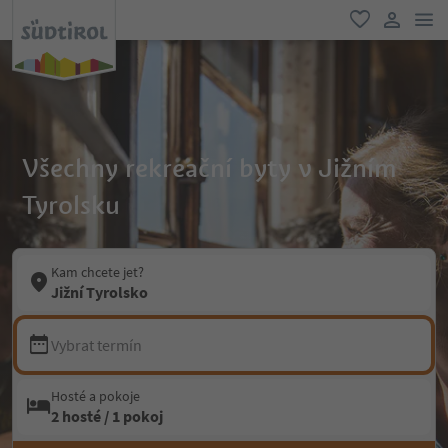
odk
oblíbené
uživatel
Všechny rekreační byty v Jižním
Tyrolsku
Kam chcete jet?
Jižní Tyrolsko
Vybrat termín
Hosté a pokoje
2 hosté / 1 pokoj