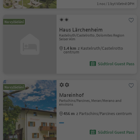
1 noc / 1 byt Včetně DPH
Na vyžádání
Haus Lärchenheim
Kastelruth/Castelrotto, Dolomites Region
Seiser Alm
1.4 km
z Kastelruth/Castelrotto
centrum
Südtirol Guest Pass
Na vyžádání
Mareinhof
Partschins/Parcines, Meran/Merano and
environs
456 m
z Partschins/Parcines centrum
Südtirol Guest Pass