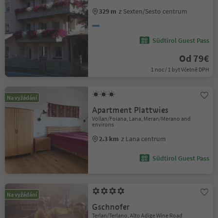
329 m
z Sexten/Sesto centrum
Südtirol Guest Pass
Od 79€
1 noc / 1 byt Včetně DPH
Na vyžádání
Apartment Plattwies
Völlan/Foiana, Lana, Meran/Merano and
environs
2.3 km
z Lana centrum
Südtirol Guest Pass
Na vyžádání
Gschnofer
Terlan/Terlano, Alto Adige Wine Road