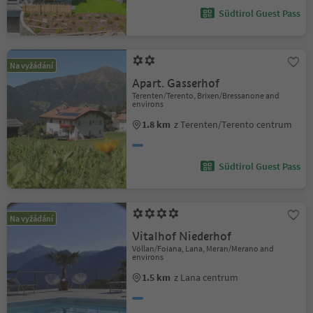
Südtirol Guest Pass
Na vyžádání
Apart. Gasserhof
Terenten/Terento, Brixen/Bressanone and
environs
1.8 km
z Terenten/Terento centrum
Südtirol Guest Pass
Na vyžádání
Vitalhof Niederhof
Völlan/Foiana, Lana, Meran/Merano and
environs
1.5 km
z Lana centrum