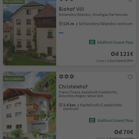
Na vyžádání
Biohof Vill
Schlanders/Silandro, Vinschgau/Val Venosta
125 m
z Schlanders/Silandro centrum
Südtirol Guest Pass
Od 121€
1 noc / 1 byt Včetně DPH
Na vyžádání
Christelehof
Tisens/Tisana, Kastelruth/Castelrotto,
Dolomites Region Seiser Alm
2.4 km
z Kastelruth/Castelrotto
centrum
Südtirol Guest Pass
Od 70€
1 noc / 1 byt Včetně DPH