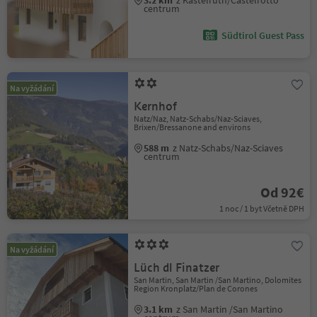
3.2 km
z Kastelruth/Castelrotto
centrum
Südtirol Guest Pass
Na vyžádání
Kernhof
Natz/Naz, Natz-Schabs/Naz-Sciaves,
Brixen/Bressanone and environs
588 m
z Natz-Schabs/Naz-Sciaves
centrum
Od 92€
1 noc / 1 byt Včetně DPH
Na vyžádání
Lüch dl Finatzer
San Martin, San Martin /San Martino, Dolomites
Region Kronplatz/Plan de Corones
3.1 km
z San Martin /San Martino