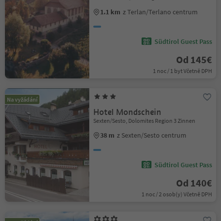
1.1 km
z Terlan/Terlano centrum
Südtirol Guest Pass
Od 145€
1 noc / 1 byt Včetně DPH
Na vyžádání
Hotel Mondschein
Sexten/Sesto, Dolomites Region 3 Zinnen
38 m
z Sexten/Sesto centrum
Südtirol Guest Pass
Od 140€
1 noc / 2 osob(y) Včetně DPH