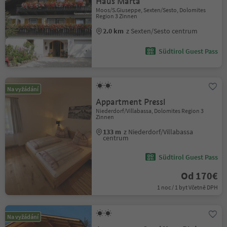
Haus Marta
Moos/S.Giuseppe, Sexten/Sesto, Dolomites
Region 3 Zinnen
2.0 km
z Sexten/Sesto centrum
Südtirol Guest Pass
Na vyžádání
Appartment Pressl
Niederdorf/Villabassa, Dolomites Region 3
Zinnen
133 m
z Niederdorf/Villabassa
centrum
Südtirol Guest Pass
Od 170€
1 noc / 1 byt Včetně DPH
Na vyžádání