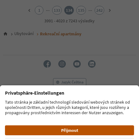
1
2
...
...
1
133
134
135
242
3
4
3991 - 4020 z 7243 výsledky
5
6
Ubytování
Rekreační apartmány
7
8
9
10
11
12
13
14
Jazyk: Čeština
15
16
17
FAQ
Kontaktujte nás
Tisk
MICE
18
Zásady ochrany osobních údajů
Podmínky a ujednání
Tiráž
19
20
Zásady používání souborů cookie
Filmová komise
O nás
21
Prohlášení o přístupnosti
South Tyrol B2B
22
23