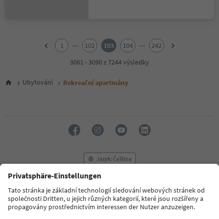
1
2
...
...
1
102
103
104
242
3
4
3061 - 3090 z 7244 výsledky
5
6
Ubytování
Rekreační apartmány
7
8
9
10
11
12
13
14
Jazyk: Čeština
15
16
17
FAQ
Kontaktujte nás
Tisk
MICE
18
Zásady ochrany osobních údajů
Podmínky a ujednání
Tiráž
19
20
Zásady používání souborů cookie
Filmová komise
O nás