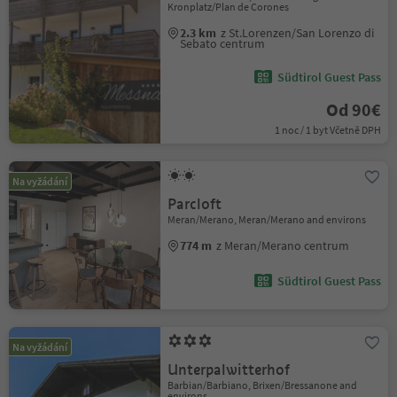
Kronplatz/Plan de Corones
2.3 km
z St.Lorenzen/San Lorenzo di
Sebato centrum
Südtirol Guest Pass
Od 90€
1 noc / 1 byt Včetně DPH
Na vyžádání
Parcloft
Meran/Merano, Meran/Merano and environs
774 m
z Meran/Merano centrum
Südtirol Guest Pass
Na vyžádání
Unterpalwitterhof
Barbian/Barbiano, Brixen/Bressanone and
environs