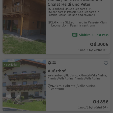
Chalet Heidi und Peter
St. Leonhard i.P./San Leonardo i.P.,
St.Leonhard in Passeier/San Leonardo in
Passiria, Meran/Merano and environs
1.4 km
z St.Leonhard in Passeier/San
Leonardo in Passiria centrum
Südtirol Guest Pass
Od 300€
1 noc / 1 byt Včetně DPH
Na vyžádání
Außerhof
Weissenbach/Riobianco - Ahrntal/Valle Aurina,
Ahrntal/Valle Aurina, Ahrntal/Valle Aurina
9.7 km
z Ahrntal/Valle Aurina
centrum
Od 85€
1 noc / 1 byt Včetně DPH