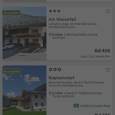
Na vyžádání
Am Wasserfall
Luttach/Lutago, Ahrntal/Valle Aurina,
Ahrntal/Valle Aurina
6.4 km
z Ahrntal/Valle Aurina
centrum
Od 40€
1 noc / 1 byt Včetně DPH
Na vyžádání
Rieplechnhof
Ahornach/Acereto, Sand in Taufers/Campo
Tures, Ahrntal/Valle Aurina
1.3 km
z Sand in Taufers/Campo
Tures centrum
Südtirol Guest Pass