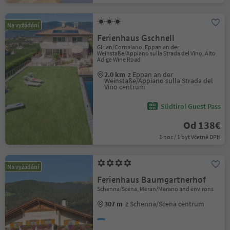
Na vyžádání
Ferienhaus Gschnell
Girlan/Cornaiano, Eppan an der
Weinstaße/Appiano sulla Strada del Vino, Alto
Adige Wine Road
2.0 km
z Eppan an der
Weinstaße/Appiano sulla Strada del
Vino centrum
Südtirol Guest Pass
Od 138€
1 noc / 1 byt Včetně DPH
Na vyžádání
Ferienhaus Baumgartnerhof
Schenna/Scena, Meran/Merano and environs
307 m
z Schenna/Scena centrum