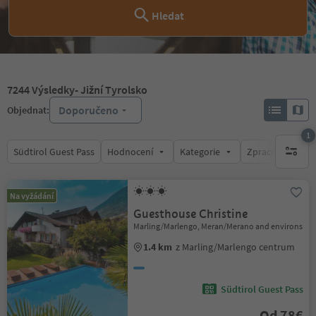
Hledat
7244
Výsledky
- Jižní Tyrolsko
Doporučeno
Objednat:
1
Südtirol Guest Pass
Hodnocení
Kategorie
Zpracovává
1 aktywn
Na vyžádání
Guesthouse Christine
Marling/Marlengo, Meran/Merano and environs
1.4 km
z Marling/Marlengo centrum
Südtirol Guest Pass
Od 78€