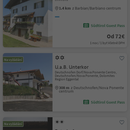
1.4 km
z Barbian/Barbiano centrum
Südtirol Guest Pass
Od 72€
1 noc / 1 byt Včetně DPH
Na vyžádání
U.a.B. Unterkor
Deutschnofen Dorf/Nova Ponente Centro,
Deutschnofen/Nova Ponente, Dolomites
Region Eggental
308 m
z Deutschnofen/Nova Ponente
centrum
Südtirol Guest Pass
Na vyžádání