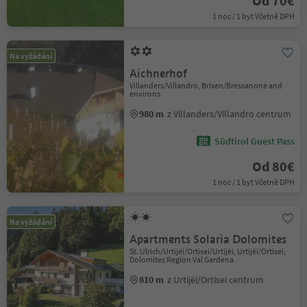
Od 70€
1 noc / 1 byt Včetně DPH
Na vyžádání
Aichnerhof
Villanders/Villandro, Brixen/Bressanone and
environs
980 m
z Villanders/Villandro centrum
Südtirol Guest Pass
Od 80€
1 noc / 1 byt Včetně DPH
Na vyžádání
Apartments Solaria Dolomites
St. Ulrich/Urtijëi/Ortisei/Urtijëi, Urtijëi/Ortisei,
Dolomites Region Val Gardena
810 m
z Urtijëi/Ortisei centrum