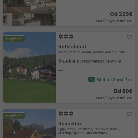
Od 255€
1 noc / 1 byt Včetně DPH
Na vyžádání
Rotsteinhof
Vöran/Verano, Meran/Merano and environs
1.6 km
z Vöran/Verano centrum
Südtirol Guest Pass
Od 80€
1 noc / 1 byt Včetně DPH
Na vyžádání
Ruanerhof
Egg/Dosso, Freienfeld/Campo di Trens,
Sterzing/Vipiteno and environs