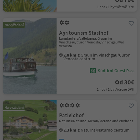
1 noc / 1 byt Včetně DPH
Na vyžádání
Agritourism Staslhof
Langtaufers/Vallelunga, Graun im
Vinschgau/Curon Venosta, Vinschgau/Val
Venosta
2.8 km
z Graun im Vinschgau/Curon
Venosta centrum
Südtirol Guest Pass
Od 30€
1 noc / 1 byt Včetně DPH
Na vyžádání
Patleidhof
Naturns/Naturno, Meran/Merano and environs
2.3 km
z Naturns/Naturno centrum