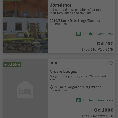
Jörgelehof
Ridnaun/Ridanna, Ratschings/Racines,
Sterzing/Vipiteno and environs
10.7 km
z Ratschings/Racines
centrum
Südtirol Guest Pass
Od 70€
1 noc / 1 byt Včetně DPH
Na vyžádání
Videre Lodges
Gargazon/Gargazzone, Meran/Merano and
environs
391 m
z Gargazon/Gargazzone
centrum
Südtirol Guest Pass
Od 100€
1 noc / 1 byt Včetně DPH