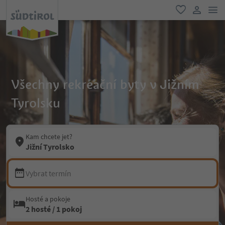
odk
oblíbené
uživatel
Všechny rekreační byty v Jižním
Tyrolsku
Kam chcete jet?
Jižní Tyrolsko
Vybrat termín
Hosté a pokoje
2 hosté / 1 pokoj