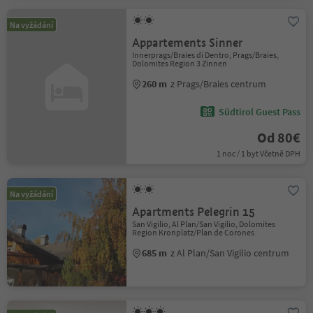
Na vyžádání
Appartements Sinner
Innerprags/Braies di Dentro, Prags/Braies,
Dolomites Region 3 Zinnen
260 m
z Prags/Braies centrum
Südtirol Guest Pass
Od 80€
1 noc / 1 byt Včetně DPH
Na vyžádání
Apartments Pelegrin 15
San Vigilio, Al Plan/San Vigilio, Dolomites
Region Kronplatz/Plan de Corones
685 m
z Al Plan/San Vigilio centrum