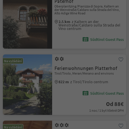
Paterhof
Oberplanitzing/Pianizza di Sopra, Kaltern an
der Weinstraße/Caldaro sulla Strada del Vino,
Alto Adige Wine Road
2.5 km
z Kaltern an der
Weinstraße/Caldaro sulla Strada del
Vino centrum
Südtirol Guest Pass
Na vyžádání
Ferienwohnungen Platterhof
Tirol/Tirolo, Meran/Merano and environs
822 m
z Tirol/Tirolo centrum
Südtirol Guest Pass
Od 88€
1 noc / 1 byt Včetně DPH
Na vyžádání