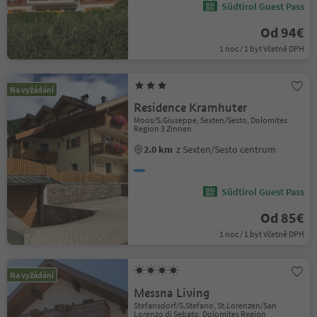
Südtirol Guest Pass
Od 94€
1 noc / 1 byt Včetně DPH
Na vyžádání
Residence Kramhuter
Moos/S.Giuseppe, Sexten/Sesto, Dolomites
Region 3 Zinnen
2.0 km
z Sexten/Sesto centrum
Südtirol Guest Pass
Od 85€
1 noc / 1 byt Včetně DPH
Na vyžádání
Messna Living
Stefansdorf/S.Stefano, St.Lorenzen/San
Lorenzo di Sebato, Dolomites Region