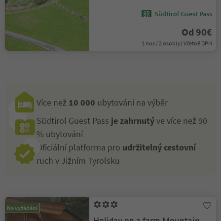
Südtirol Guest Pass
Od 90€
1 noc / 2 osob(y) Včetně DPH
Více než
10 000
ubytování na výběr
Südtirol Guest Pass
je zahrnutý
ve více než 90
% ubytování
Oficiální platforma pro
udržitelný cestovní
ruch v Jižním Tyrolsku
Na vyžádání
Holiday on a farm Mountain