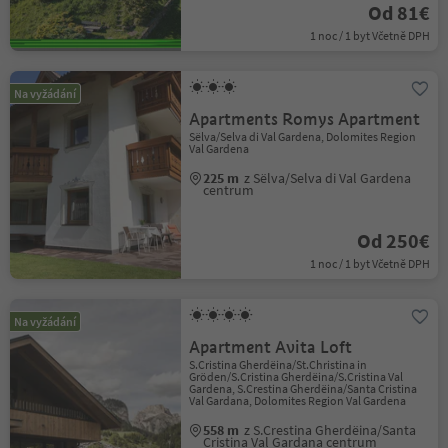
Od 81€
1 noc / 1 byt Včetně DPH
Na vyžádání
Apartments Romys Apartment
Sëlva/Selva di Val Gardena, Dolomites Region
Val Gardena
225 m
z Sëlva/Selva di Val Gardena
centrum
Od 250€
1 noc / 1 byt Včetně DPH
Na vyžádání
Apartment Avita Loft
S.Cristina Gherdëina/St.Christina in
Gröden/S.Cristina Gherdëina/S.Cristina Val
Gardena, S.Crestina Gherdëina/Santa Cristina
Val Gardana, Dolomites Region Val Gardena
558 m
z S.Crestina Gherdëina/Santa
Cristina Val Gardana centrum