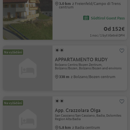
3.0 km
z Freienfeld/Campo di Trens
centrum
Südtirol Guest Pass
Od 152€
1 noc / 1 byt Včetně DPH
Na vyžádání
APPARTAMENTO RUDY
Bolzano Centro/Bozen Zentrum,
Bolzano/Bozen, Bolzano/Bozen and environs
338 m
z Bolzano/Bozen centrum
Na vyžádání
App. Crazzolara Olga
San Cassiano/San Cassiano, Badia, Dolomites
Region Alta Badia
5.8 km
z Badia centrum