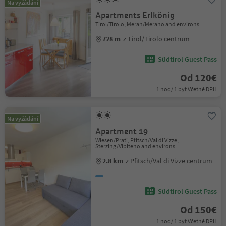
Na vyžádání
Apartments Erlkönig
Tirol/Tirolo, Meran/Merano and environs
728 m
z Tirol/Tirolo centrum
Südtirol Guest Pass
Od 120€
1 noc / 1 byt Včetně DPH
Na vyžádání
Apartment 19
Wiesen/Prati, Pfitsch/Val di Vizze,
Sterzing/Vipiteno and environs
2.8 km
z Pfitsch/Val di Vizze centrum
Südtirol Guest Pass
Od 150€
1 noc / 1 byt Včetně DPH