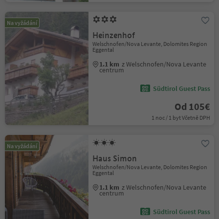
Na vyžádání
Heinzenhof
Welschnofen/Nova Levante, Dolomites Region
Eggental
1.1 km
z Welschnofen/Nova Levante
centrum
Südtirol Guest Pass
Od 105€
1 noc / 1 byt Včetně DPH
Na vyžádání
Haus Simon
Welschnofen/Nova Levante, Dolomites Region
Eggental
1.1 km
z Welschnofen/Nova Levante
centrum
Südtirol Guest Pass