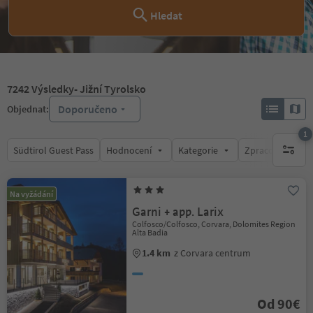
Hledat
7242
Výsledky
- Jižní Tyrolsko
Doporučeno
Objednat:
1
Südtirol Guest Pass
Hodnocení
Kategorie
Zpracovává
1 aktywn
Na vyžádání
Garni + app. Larix
Colfosco/Colfosco, Corvara, Dolomites Region
Alta Badia
1.4 km
z Corvara centrum
Od 90€