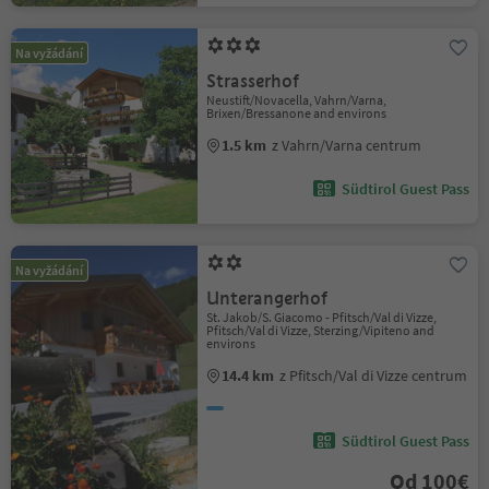
Na vyžádání
Strasserhof
Neustift/Novacella, Vahrn/Varna,
Brixen/Bressanone and environs
1.5 km
z Vahrn/Varna centrum
Südtirol Guest Pass
Na vyžádání
Unterangerhof
St. Jakob/S. Giacomo - Pfitsch/Val di Vizze,
Pfitsch/Val di Vizze, Sterzing/Vipiteno and
environs
14.4 km
z Pfitsch/Val di Vizze centrum
Südtirol Guest Pass
Od 100€