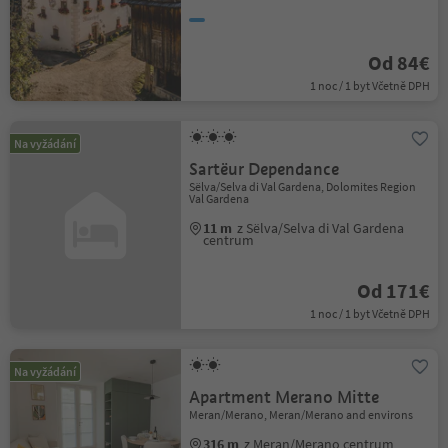
Od 84€
1 noc / 1 byt Včetně DPH
Na vyžádání
Sartëur Dependance
Sëlva/Selva di Val Gardena, Dolomites Region
Val Gardena
11 m
z Sëlva/Selva di Val Gardena
centrum
Od 171€
1 noc / 1 byt Včetně DPH
Na vyžádání
Apartment Merano Mitte
Meran/Merano, Meran/Merano and environs
316 m
z Meran/Merano centrum