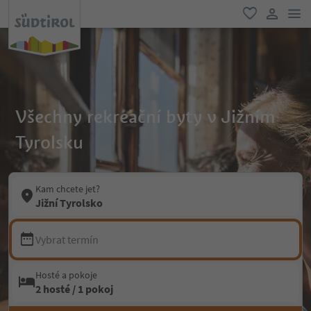
odk
oblíbené
uživatel
Všechny rekreační byty v Jižním
Tyrolsku
Kam chcete jet?
Jižní Tyrolsko
Vybrat termín
Hosté a pokoje
2 hosté / 1 pokoj