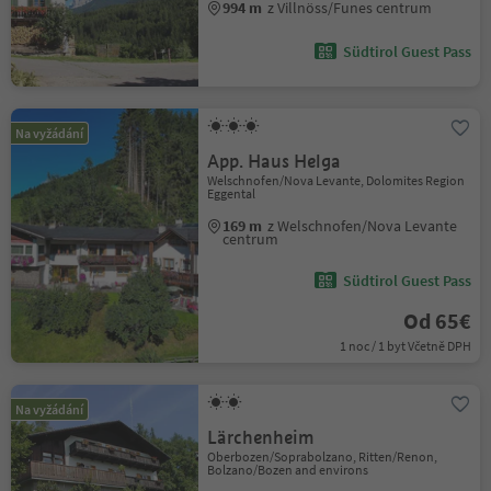
994 m
z Villnöss/Funes centrum
Südtirol Guest Pass
Na vyžádání
App. Haus Helga
Welschnofen/Nova Levante, Dolomites Region
Eggental
169 m
z Welschnofen/Nova Levante
centrum
Südtirol Guest Pass
Od 65€
1 noc / 1 byt Včetně DPH
Na vyžádání
Lärchenheim
Oberbozen/Soprabolzano, Ritten/Renon,
Bolzano/Bozen and environs