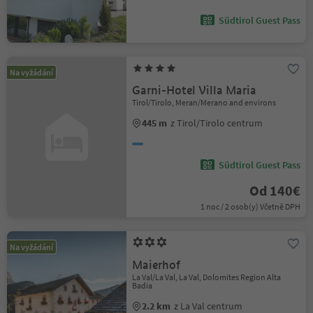
Südtirol Guest Pass
Na vyžádání
Garni-Hotel Villa Maria
Tirol/Tirolo, Meran/Merano and environs
445 m
z Tirol/Tirolo centrum
Südtirol Guest Pass
Od 140€
1 noc / 2 osob(y) Včetně DPH
Na vyžádání
Maierhof
La Val/La Val, La Val, Dolomites Region Alta
Badia
2.2 km
z La Val centrum