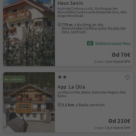
Haus Sanin
Kurtinig/Cortina s.s.d.V., Kurtinig an der
Weinstraße/Cortina sulla Strada del Vino, Alto
Adige Wine Road
779 m
z Kurtinig an der
Weinstraße/Cortina sulla Strada del
Vino centrum
Südtirol Guest Pass
Od 70€
1 noc / 1 byt Včetně DPH
Na vyžádání
App. La Ütia
La Villa/La Villa, Badia, Dolomites Region Alta
Badia
3.1 km
z Badia centrum
Od 210€
1 noc / 1 byt Včetně DPH