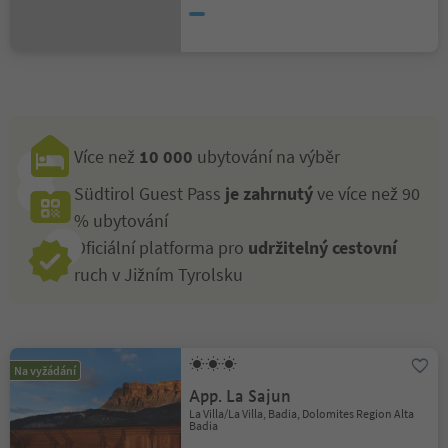
Více než
10 000
ubytování na výběr
Südtirol Guest Pass
je zahrnutý
ve více než 90
% ubytování
Oficiální platforma pro
udržitelný cestovní
ruch v Jižním Tyrolsku
Na vyžádání
App. La Sajun
La Villa/La Villa, Badia, Dolomites Region Alta
Badia