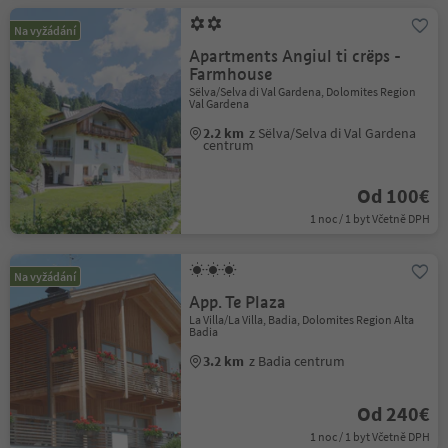
Na vyžádání
Apartments Angiul ti crëps -
Farmhouse
Sëlva/Selva di Val Gardena, Dolomites Region
Val Gardena
2.2 km
z Sëlva/Selva di Val Gardena
centrum
Od 100€
1 noc / 1 byt Včetně DPH
Na vyžádání
App. Te Plaza
La Villa/La Villa, Badia, Dolomites Region Alta
Badia
3.2 km
z Badia centrum
Od 240€
1 noc / 1 byt Včetně DPH