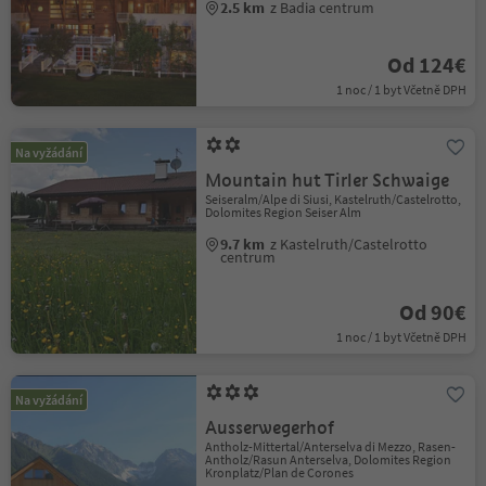
2.5 km
z Badia centrum
Od 124€
1 noc / 1 byt Včetně DPH
Na vyžádání
Mountain hut Tirler Schwaige
Seiseralm/Alpe di Siusi, Kastelruth/Castelrotto,
Dolomites Region Seiser Alm
9.7 km
z Kastelruth/Castelrotto
centrum
Od 90€
1 noc / 1 byt Včetně DPH
Na vyžádání
Ausserwegerhof
Antholz-Mittertal/Anterselva di Mezzo, Rasen-
Antholz/Rasun Anterselva, Dolomites Region
Kronplatz/Plan de Corones