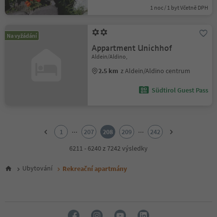
1 noc / 1 byt Včetně DPH
Na vyžádání
Appartment Unichhof
Aldein/Aldino,
2.5 km
z Aldein/Aldino centrum
Südtirol Guest Pass
1
2
...
...
1
207
208
209
242
3
4
6211 - 6240 z 7242 výsledky
5
6
Ubytování
Rekreační apartmány
7
8
9
10
11