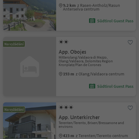
9.2 km
z Rasen-Antholz/Rasun
Anterselva centrum
Südtirol Guest Pass
Na vyžádání
App. Obojes
Mitterolang/Valdaora di Mezzo,
Olang/Valdaora, Dolomites Region
Kronplatz/Plan de Corones
193 m
z Olang/Valdaora centrum
Südtirol Guest Pass
Na vyžádání
App. Unterkircher
Terenten/Terento, Brixen/Bressanone and
environs
423 m
z Terenten/Terento centrum