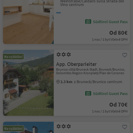
Weinstraße/Caldaro sulla Strada del
Vino centrum
Südtirol Guest Pass
Od 80€
1 noc / 1 byt Včetně DPH
Na vyžádání
App. Oberparleiter
Brunico città/Bruneck Stadt, Bruneck/Brunico,
Dolomites Region Kronplatz/Plan de Corones
2.3 km
z Bruneck/Brunico centrum
Südtirol Guest Pass
Od 70€
1 noc / 1 byt Včetně DPH
Na vyžádání