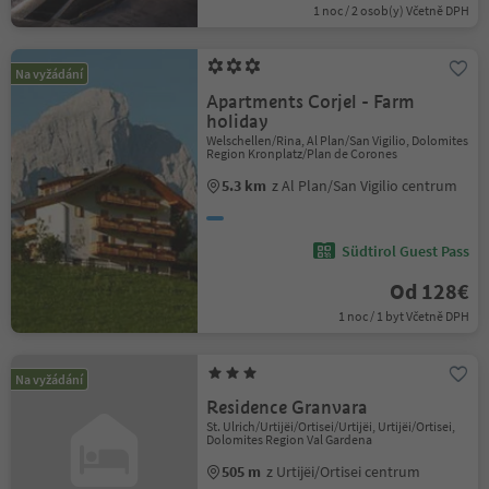
1 noc / 2 osob(y) Včetně DPH
Na vyžádání
Apartments Corjel - Farm
holiday
Welschellen/Rina, Al Plan/San Vigilio, Dolomites
Region Kronplatz/Plan de Corones
5.3 km
z Al Plan/San Vigilio centrum
Südtirol Guest Pass
Od 128€
1 noc / 1 byt Včetně DPH
Na vyžádání
Residence Granvara
St. Ulrich/Urtijëi/Ortisei/Urtijëi, Urtijëi/Ortisei,
Dolomites Region Val Gardena
505 m
z Urtijëi/Ortisei centrum