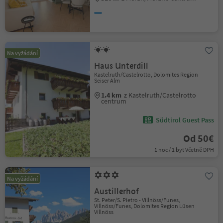
Na vyžádání
Haus Unterdill
Kastelruth/Castelrotto, Dolomites Region
Seiser Alm
1.4 km
z Kastelruth/Castelrotto
centrum
Südtirol Guest Pass
Od 50€
1 noc / 1 byt Včetně DPH
Na vyžádání
Austillerhof
St. Peter/S. Pietro - Villnöss/Funes,
Villnöss/Funes, Dolomites Region Lüsen
Villnöss