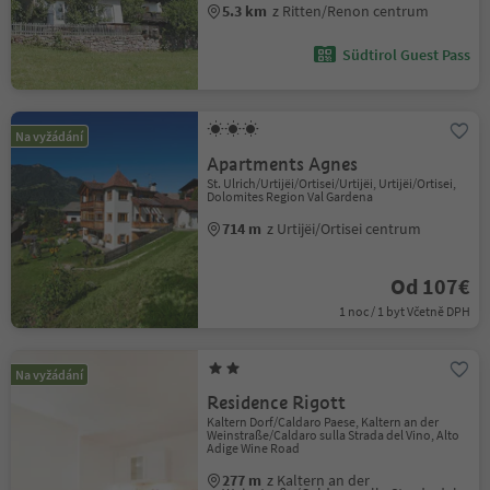
5.3 km
z Ritten/Renon centrum
Südtirol Guest Pass
Na vyžádání
Apartments Agnes
St. Ulrich/Urtijëi/Ortisei/Urtijëi, Urtijëi/Ortisei,
Dolomites Region Val Gardena
714 m
z Urtijëi/Ortisei centrum
Od 107€
1 noc / 1 byt Včetně DPH
Na vyžádání
Residence Rigott
Kaltern Dorf/Caldaro Paese, Kaltern an der
Weinstraße/Caldaro sulla Strada del Vino, Alto
Adige Wine Road
277 m
z Kaltern an der