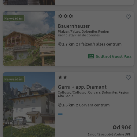
Na vyžádání
Bauernhauser
Pfalzen/Falzes, Dolomites Region
Kronplatz/Plan de Corones
1.7 km
z Pfalzen/Falzes centrum
Südtirol Guest Pass
Na vyžádání
Garni + app. Diamant
Colfosco/Colfosco, Corvara, Dolomites Region
Alta Badia
1.5 km
z Corvara centrum
Od 90€
1 noc / 2 osob(y) Včetně DPH