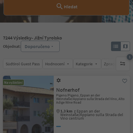
Hledat
7244
Výsledky
- Jižní Tyrolsko
Doporučeno
Objednat:
1
Südtirol Guest Pass
Hodnocení
Kategorie
Zpracovává
1 aktywn
Na vyžádání
Nofnerhof
Pigeno/Pigano, Eppan an der
Weinstaße/Appiano sulla Strada del Vino, Alto
Adige Wine Road
1.3 km
z Eppan an der
Weinstaße/Appiano sulla Strada del
Vino centrum