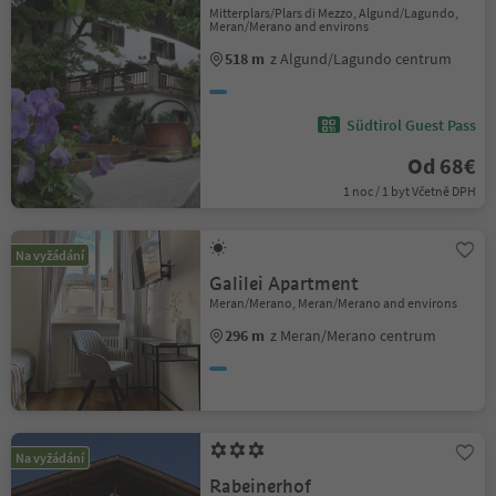
Mitterplars/Plars di Mezzo, Algund/Lagundo,
Meran/Merano and environs
518 m
z Algund/Lagundo centrum
Südtirol Guest Pass
Od 68€
1 noc / 1 byt Včetně DPH
Na vyžádání
Galilei Apartment
Meran/Merano, Meran/Merano and environs
296 m
z Meran/Merano centrum
Na vyžádání
Rabeinerhof