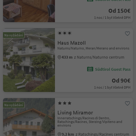
Od 150€
1 noc / 1 byt Včetně DPH
Na vyžádání
Haus Mazoll
Naturns/Naturno, Meran/Merano and environs
433 m
z Naturns/Naturno centrum
Südtirol Guest Pass
Od 90€
1 noc / 1 byt Včetně DPH
Na vyžádání
Living Miramor
Innerratschings/Racines di Dentro,
Ratschings/Racines, Sterzing/Vipiteno and
environs
9.2 km
z Ratschings/Racines centrum