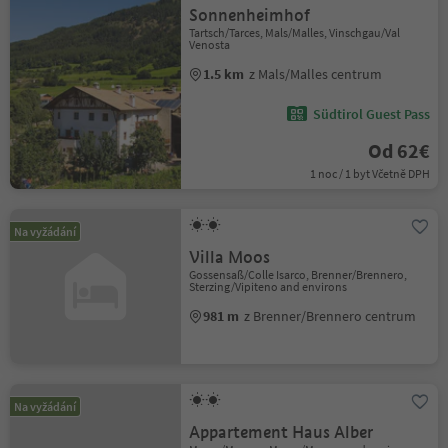
Sonnenheimhof
Tartsch/Tarces, Mals/Malles, Vinschgau/Val
Venosta
1.5 km
z Mals/Malles centrum
Südtirol Guest Pass
Od 62€
1 noc / 1 byt Včetně DPH
Na vyžádání
Villa Moos
Gossensaß/Colle Isarco, Brenner/Brennero,
Sterzing/Vipiteno and environs
981 m
z Brenner/Brennero centrum
Na vyžádání
Appartement Haus Alber