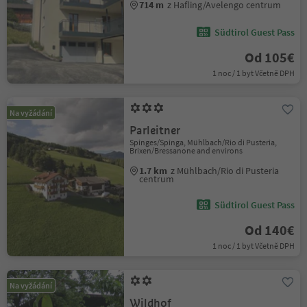
714 m
z Hafling/Avelengo centrum
Südtirol Guest Pass
Od 105€
1 noc / 1 byt Včetně DPH
Na vyžádání
Parleitner
Spinges/Spinga, Mühlbach/Rio di Pusteria,
Brixen/Bressanone and environs
1.7 km
z Mühlbach/Rio di Pusteria
centrum
Südtirol Guest Pass
Od 140€
1 noc / 1 byt Včetně DPH
Na vyžádání
Wildhof