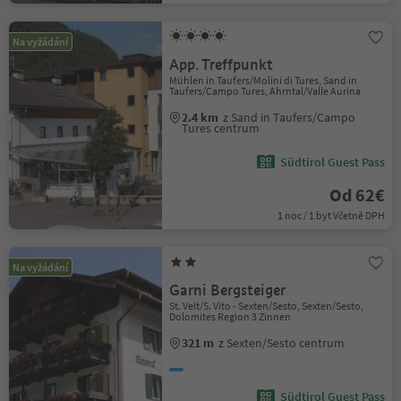
Na vyžádání
App. Treffpunkt
Mühlen in Taufers/Molini di Tures, Sand in
Taufers/Campo Tures, Ahrntal/Valle Aurina
2.4 km
z Sand in Taufers/Campo
Tures centrum
Südtirol Guest Pass
Od 62€
1 noc / 1 byt Včetně DPH
Na vyžádání
Garni Bergsteiger
St. Veit/S. Vito - Sexten/Sesto, Sexten/Sesto,
Dolomites Region 3 Zinnen
321 m
z Sexten/Sesto centrum
Südtirol Guest Pass