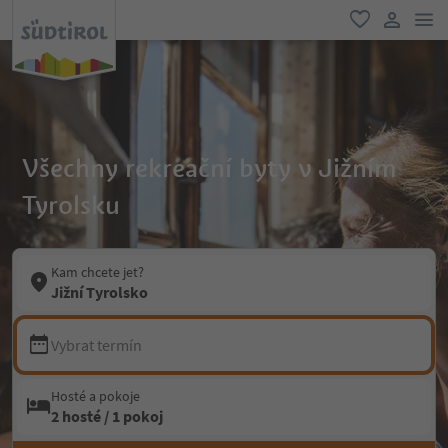
odk
oblíbené
uživatel
Všechny rekreační byty v Jižním
Tyrolsku
Kam chcete jet?
Jižní Tyrolsko
Vybrat termín
Hosté a pokoje
2 hosté / 1 pokoj