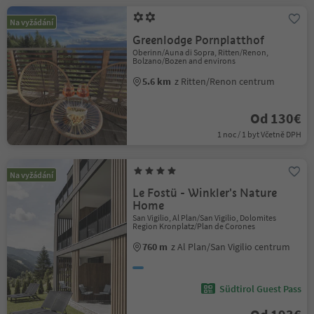
Na vyžádání
Greenlodge Pornplatthof
Oberinn/Auna di Sopra, Ritten/Renon,
Bolzano/Bozen and environs
5.6 km
z Ritten/Renon centrum
Od 130€
1 noc / 1 byt Včetně DPH
Na vyžádání
Le Fostü - Winkler's Nature
Home
San Vigilio, Al Plan/San Vigilio, Dolomites
Region Kronplatz/Plan de Corones
760 m
z Al Plan/San Vigilio centrum
Südtirol Guest Pass