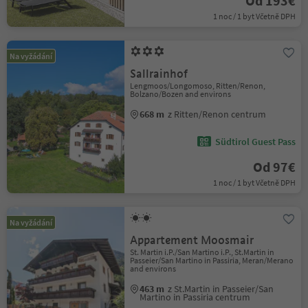
Od 193€
1 noc / 1 byt Včetně DPH
Na vyžádání
Sallrainhof
Lengmoos/Longomoso, Ritten/Renon,
Bolzano/Bozen and environs
668 m
z Ritten/Renon centrum
Südtirol Guest Pass
Od 97€
1 noc / 1 byt Včetně DPH
Na vyžádání
Appartement Moosmair
St. Martin i.P./San Martino i.P., St.Martin in
Passeier/San Martino in Passiria, Meran/Merano
and environs
463 m
z St.Martin in Passeier/San
Martino in Passiria centrum