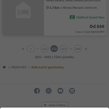
Meran/Merano, Meran/Merano and environs
1.7 km
z Meran/Merano centrum
Südtirol Guest Pass
Od 88€
1 noc / 1 byt Včetně DPH
1
2
...
...
1
121
122
123
242
3
4
3631 - 3660 z 7244 výsledky
5
6
Ubytování
Rekreační apartmány
7
8
9
10
11
12
13
14
Jazyk: Čeština