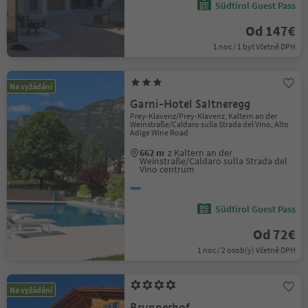
Südtirol Guest Pass
Od 147€
1 noc / 1 byt Včetně DPH
Na vyžádání
Garni-Hotel Saltneregg
Prey-Klavenz/Prey-Klavenz, Kaltern an der
Weinstraße/Caldaro sulla Strada del Vino, Alto
Adige Wine Road
662 m
z Kaltern an der
Weinstraße/Caldaro sulla Strada del
Vino centrum
Südtirol Guest Pass
Od 72€
1 noc / 2 osob(y) Včetně DPH
Na vyžádání
Brunnerhof