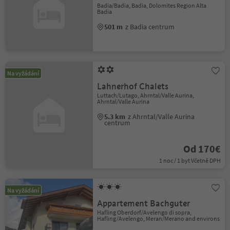
Badia/Badia, Badia, Dolomites Region Alta
Badia
501 m
z Badia centrum
Na vyžádání
Lahnerhof Chalets
Luttach/Lutago, Ahrntal/Valle Aurina,
Ahrntal/Valle Aurina
5.3 km
z Ahrntal/Valle Aurina
centrum
Od 170€
1 noc / 1 byt Včetně DPH
Na vyžádání
Appartement Bachguter
Hafling Oberdorf/Avelengo di sopra,
Hafling/Avelengo, Meran/Merano and environs