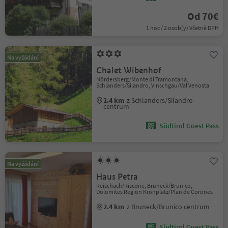
Od 70€
1 noc / 2 osob(y) Včetně DPH
Na vyžádání
Chalet Wibenhof
Nördersberg/Monte di Tramontana,
Schlanders/Silandro, Vinschgau/Val Venosta
2.4 km
z Schlanders/Silandro
centrum
Südtirol Guest Pass
Na vyžádání
Haus Petra
Reischach/Riscone, Bruneck/Brunico,
Dolomites Region Kronplatz/Plan de Corones
2.4 km
z Bruneck/Brunico centrum
Südtirol Guest Pass