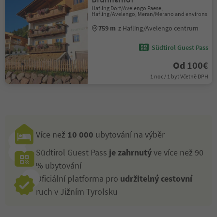
Hafling Dorf/Avelengo Paese,
Hafling/Avelengo, Meran/Merano and environs
759 m
z Hafling/Avelengo centrum
Südtirol Guest Pass
Od 100€
1 noc / 1 byt Včetně DPH
Více než
10 000
ubytování na výběr
Südtirol Guest Pass
je zahrnutý
ve více než 90
% ubytování
Oficiální platforma pro
udržitelný cestovní
ruch v Jižním Tyrolsku