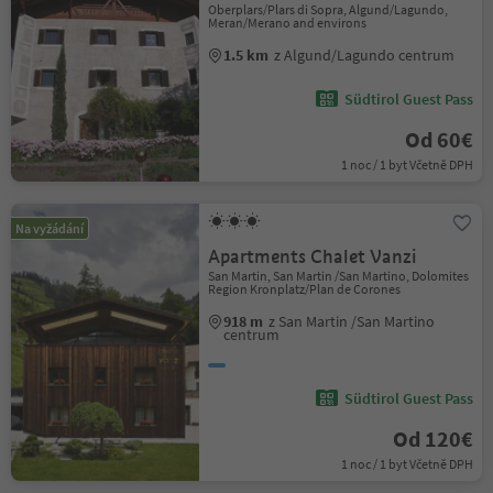
Oberplars/Plars di Sopra, Algund/Lagundo,
Meran/Merano and environs
1.5 km
z Algund/Lagundo centrum
Südtirol Guest Pass
Od 60€
1 noc / 1 byt Včetně DPH
Na vyžádání
Apartments Chalet Vanzi
San Martin, San Martin /San Martino, Dolomites
Region Kronplatz/Plan de Corones
918 m
z San Martin /San Martino
centrum
Südtirol Guest Pass
Od 120€
1 noc / 1 byt Včetně DPH