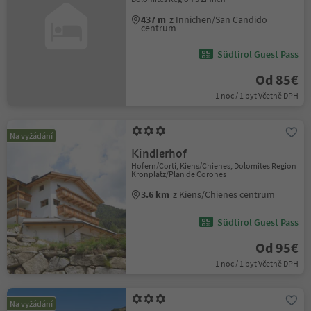
437 m
z Innichen/San Candido
centrum
Südtirol Guest Pass
Od 85€
1 noc / 1 byt Včetně DPH
Na vyžádání
Kindlerhof
Hofern/Corti, Kiens/Chienes, Dolomites Region
Kronplatz/Plan de Corones
3.6 km
z Kiens/Chienes centrum
Südtirol Guest Pass
Od 95€
1 noc / 1 byt Včetně DPH
Na vyžádání