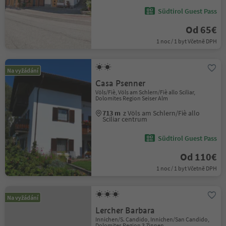
Südtirol Guest Pass
Od 65€
1 noc / 1 byt Včetně DPH
Na vyžádání
Casa Psenner
Völs/Fiè, Völs am Schlern/Fiè allo Sciliar,
Dolomites Region Seiser Alm
713 m
z Völs am Schlern/Fiè allo
Sciliar centrum
Südtirol Guest Pass
Od 110€
1 noc / 1 byt Včetně DPH
Na vyžádání
Lercher Barbara
Innichen/S. Candido, Innichen/San Candido,
Dolomites Region 3 Zinnen