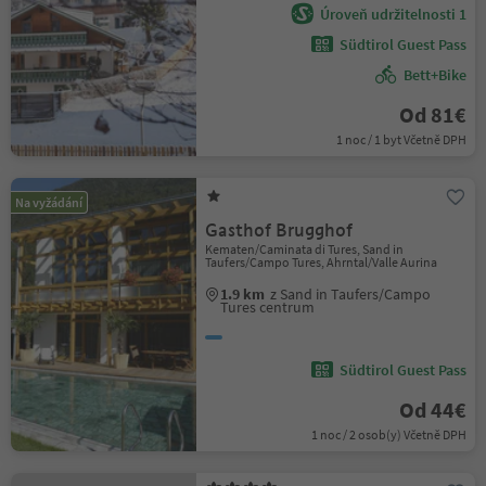
Úroveň udržitelnosti 1
Südtirol Guest Pass
Bett+Bike
Od 81€
1 noc / 1 byt Včetně DPH
Na vyžádání
Gasthof Brugghof
Kematen/Caminata di Tures, Sand in
Taufers/Campo Tures, Ahrntal/Valle Aurina
1.9 km
z Sand in Taufers/Campo
Tures centrum
Südtirol Guest Pass
Od 44€
1 noc / 2 osob(y) Včetně DPH