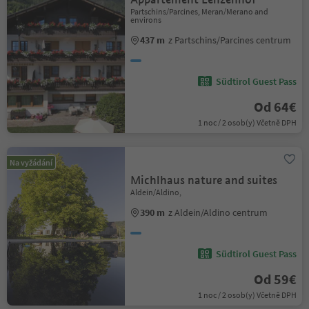
Partschins/Parcines, Meran/Merano and
environs
437 m
z Partschins/Parcines centrum
Südtirol Guest Pass
Od 64€
1 noc / 2 osob(y) Včetně DPH
Na vyžádání
Michlhaus nature and suites
Aldein/Aldino,
390 m
z Aldein/Aldino centrum
Südtirol Guest Pass
Od 59€
1 noc / 2 osob(y) Včetně DPH