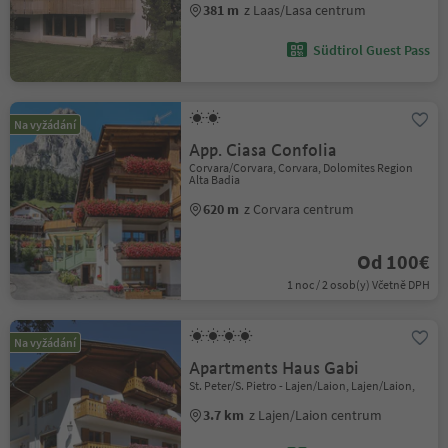
381 m
z Laas/Lasa centrum
Südtirol Guest Pass
Na vyžádání
App. Ciasa Confolia
Corvara/Corvara, Corvara, Dolomites Region
Alta Badia
620 m
z Corvara centrum
Od 100€
1 noc / 2 osob(y) Včetně DPH
Na vyžádání
Apartments Haus Gabi
St. Peter/S. Pietro - Lajen/Laion, Lajen/Laion,
3.7 km
z Lajen/Laion centrum