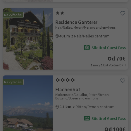
Na vyžádání
Residence Ganterer
Nals/Nalles, Meran/Merano and environs
401 m
z Nals/Nalles centrum
Südtirol Guest Pass
Od 70€
1 noc / 1 byt Včetně DPH
Na vyžádání
Flachenhof
Klobenstein/Collalbo, Ritten/Renon,
Bolzano/Bozen and environs
5.1 km
z Ritten/Renon centrum
Südtirol Guest Pass
Od 100€