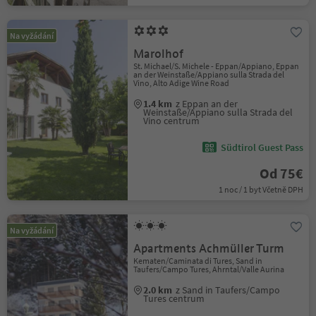
Na vyžádání
Marolhof
St. Michael/S. Michele - Eppan/Appiano, Eppan
an der Weinstaße/Appiano sulla Strada del
Vino, Alto Adige Wine Road
1.4 km
z Eppan an der
Weinstaße/Appiano sulla Strada del
Vino centrum
Südtirol Guest Pass
Od 75€
1 noc / 1 byt Včetně DPH
Na vyžádání
Apartments Achmüller Turm
Kematen/Caminata di Tures, Sand in
Taufers/Campo Tures, Ahrntal/Valle Aurina
2.0 km
z Sand in Taufers/Campo
Tures centrum