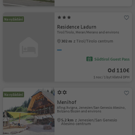
Na vyžádání
Residence Ladurn
Tirol/Tirolo, Meran/Merano and environs
302 m
z Tirol/Tirolo centrum
Südtirol Guest Pass
Od 110€
1 noc / 1 byt Včetně DPH
Na vyžádání
Menihof
Afing/Avigna, Jenesien/San Genesio Atesino,
Bolzano/Bozen and environs
5.2 km
z Jenesien/San Genesio
Atesino centrum