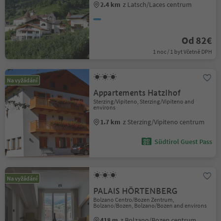
2.4 km
z Latsch/Laces centrum
Od 82€
1 noc / 1 byt Včetně DPH
Na vyžádání
Appartements Hatzlhof
Sterzing/Vipiteno, Sterzing/Vipiteno and
environs
1.7 km
z Sterzing/Vipiteno centrum
Südtirol Guest Pass
Na vyžádání
PALAIS HÖRTENBERG
Bolzano Centro/Bozen Zentrum,
Bolzano/Bozen, Bolzano/Bozen and environs
418 m
z Bolzano/Bozen centrum