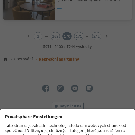
1
2
...
...
1
169
170
171
242
3
4
5071 - 5100 z 7244 výsledky
5
6
Ubytování
Rekreační apartmány
7
8
9
10
11
12
13
14
Jazyk: Čeština
15
16
17
FAQ
Kontaktujte nás
Tisk
MICE
18
Zásady ochrany osobních údajů
Podmínky a ujednání
Tiráž