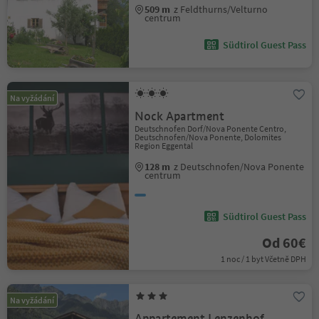
509 m
z Feldthurns/Velturno
centrum
Südtirol Guest Pass
Na vyžádání
Nock Apartment
Deutschnofen Dorf/Nova Ponente Centro,
Deutschnofen/Nova Ponente, Dolomites
Region Eggental
128 m
z Deutschnofen/Nova Ponente
centrum
Südtirol Guest Pass
Od 60€
1 noc / 1 byt Včetně DPH
Na vyžádání
Appartement Lenzenhof