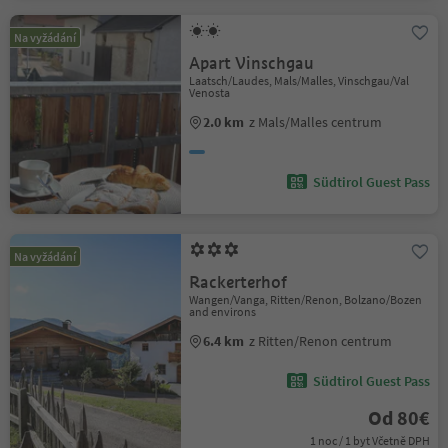
Na vyžádání
Apart Vinschgau
Laatsch/Laudes, Mals/Malles, Vinschgau/Val
Venosta
2.0 km
z Mals/Malles centrum
Südtirol Guest Pass
Na vyžádání
Rackerterhof
Wangen/Vanga, Ritten/Renon, Bolzano/Bozen
and environs
6.4 km
z Ritten/Renon centrum
Südtirol Guest Pass
Od 80€
1 noc / 1 byt Včetně DPH