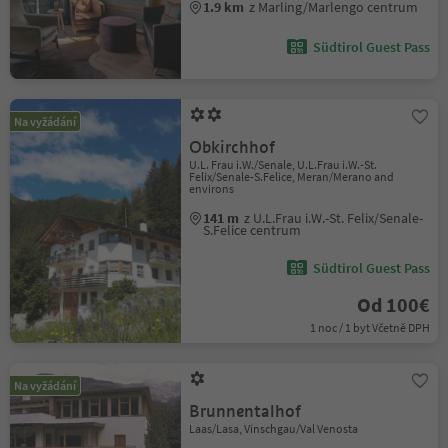
1.9 km
z Marling/Marlengo centrum
Südtirol Guest Pass
Na vyžádání
Obkirchhof
U.L. Frau i.W./Senale, U.L.Frau i.W.-St.
Felix/Senale-S.Felice, Meran/Merano and
environs
141 m
z U.L.Frau i.W.-St. Felix/Senale-
S.Felice centrum
Südtirol Guest Pass
Od 100€
1 noc / 1 byt Včetně DPH
Na vyžádání
Brunnentalhof
Laas/Lasa, Vinschgau/Val Venosta