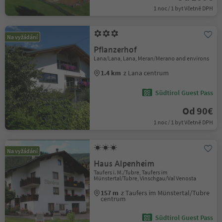
1 noc / 1 byt Včetně DPH
Na vyžádání
Pflanzerhof
Lana/Lana, Lana, Meran/Merano and environs
1.4 km
z Lana centrum
Südtirol Guest Pass
Od 90€
1 noc / 1 byt Včetně DPH
Na vyžádání
Haus Alpenheim
Taufers i. M./Tubre, Taufers im
Münstertal/Tubre, Vinschgau/Val Venosta
157 m
z Taufers im Münstertal/Tubre
centrum
Südtirol Guest Pass