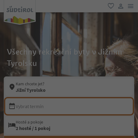
odk
oblíbené
uživatel
Všechny rekreační byty v Jižním
Tyrolsku
Kam chcete jet?
Jižní Tyrolsko
Vybrat termín
Hosté a pokoje
2 hosté / 1 pokoj