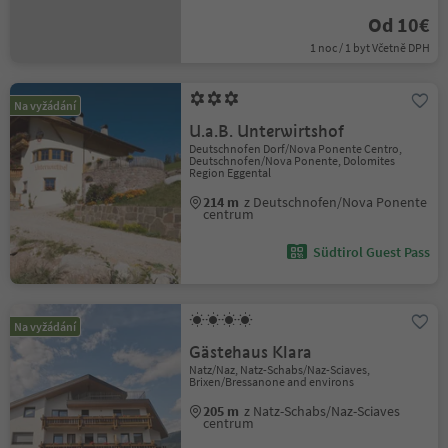
Od 10€
1 noc / 1 byt Včetně DPH
Na vyžádání
U.a.B. Unterwirtshof
Deutschnofen Dorf/Nova Ponente Centro,
Deutschnofen/Nova Ponente, Dolomites
Region Eggental
214 m
z Deutschnofen/Nova Ponente
centrum
Südtirol Guest Pass
Na vyžádání
Gästehaus Klara
Natz/Naz, Natz-Schabs/Naz-Sciaves,
Brixen/Bressanone and environs
205 m
z Natz-Schabs/Naz-Sciaves
centrum