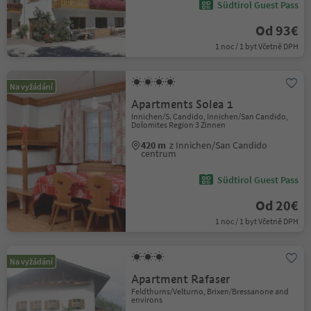
Südtirol Guest Pass
Od 93€
1 noc / 1 byt Včetně DPH
Na vyžádání
Apartments Solea 1
Innichen/S. Candido, Innichen/San Candido,
Dolomites Region 3 Zinnen
420 m
z Innichen/San Candido
centrum
Südtirol Guest Pass
Od 20€
1 noc / 1 byt Včetně DPH
Na vyžádání
Apartment Rafaser
Feldthurns/Velturno, Brixen/Bressanone and
environs