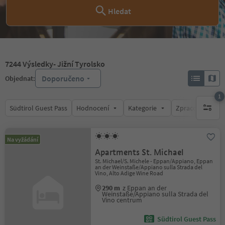
Hledat
7244
Výsledky
- Jižní Tyrolsko
Doporučeno
Objednat:
1
Südtirol Guest Pass
Hodnocení
Kategorie
Zpracovává
1 aktywn
Na vyžádání
Apartments St. Michael
St. Michael/S. Michele - Eppan/Appiano, Eppan
an der Weinstaße/Appiano sulla Strada del
Vino, Alto Adige Wine Road
290 m
z Eppan an der
Weinstaße/Appiano sulla Strada del
Vino centrum
Südtirol Guest Pass