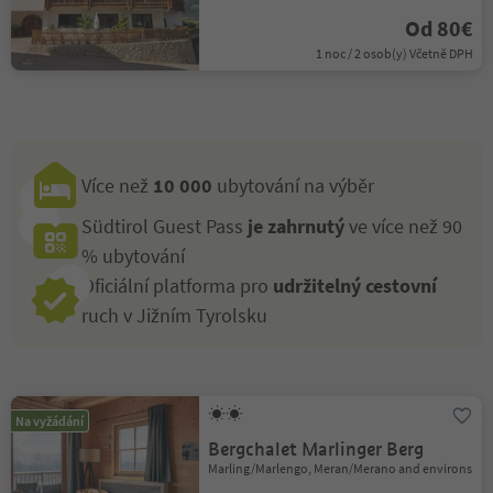
Od 80€
1 noc / 2 osob(y) Včetně DPH
Více než
10 000
ubytování na výběr
Südtirol Guest Pass
je zahrnutý
ve více než 90
% ubytování
Oficiální platforma pro
udržitelný cestovní
ruch v Jižním Tyrolsku
Na vyžádání
Bergchalet Marlinger Berg
Marling/Marlengo, Meran/Merano and environs