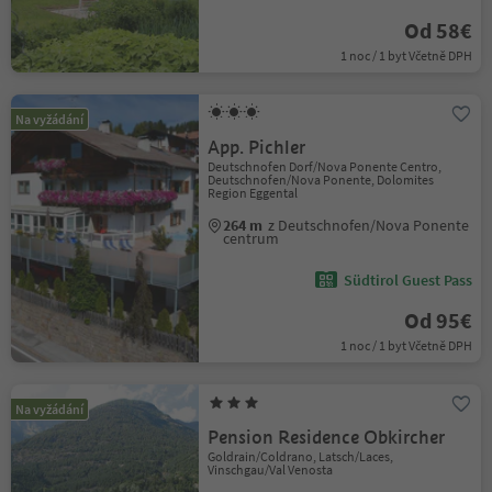
Od 58€
1 noc / 1 byt Včetně DPH
Na vyžádání
App. Pichler
Deutschnofen Dorf/Nova Ponente Centro,
Deutschnofen/Nova Ponente, Dolomites
Region Eggental
264 m
z Deutschnofen/Nova Ponente
centrum
Südtirol Guest Pass
Od 95€
1 noc / 1 byt Včetně DPH
Na vyžádání
Pension Residence Obkircher
Goldrain/Coldrano, Latsch/Laces,
Vinschgau/Val Venosta