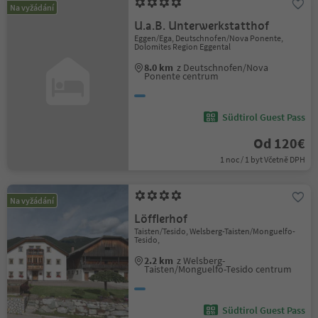
Na vyžádání
U.a.B. Unterwerkstatthof
Eggen/Ega, Deutschnofen/Nova Ponente,
Dolomites Region Eggental
8.0 km
z Deutschnofen/Nova
Ponente centrum
Südtirol Guest Pass
Od 120€
1 noc / 1 byt Včetně DPH
Na vyžádání
Löfflerhof
Taisten/Tesido, Welsberg-Taisten/Monguelfo-
Tesido,
2.2 km
z Welsberg-
Taisten/Monguelfo-Tesido centrum
Südtirol Guest Pass