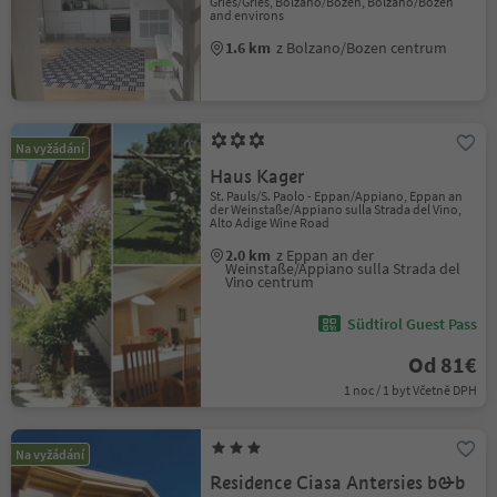
Gries/Gries, Bolzano/Bozen, Bolzano/Bozen
and environs
1.6 km
z Bolzano/Bozen centrum
Na vyžádání
Haus Kager
St. Pauls/S. Paolo - Eppan/Appiano, Eppan an
der Weinstaße/Appiano sulla Strada del Vino,
Alto Adige Wine Road
2.0 km
z Eppan an der
Weinstaße/Appiano sulla Strada del
Vino centrum
Südtirol Guest Pass
Od 81€
1 noc / 1 byt Včetně DPH
Na vyžádání
Residence Ciasa Antersies b&b