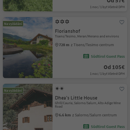
Od 57€
1 noc / 1 byt Včetně DPH
Na vyžádání
Florianshof
Tisens/Tesimo, Meran/Merano and environs
728 m
z Tisens/Tesimo centrum
Südtirol Guest Pass
Od 105€
1 noc / 1 byt Včetně DPH
Na vyžádání
Dhea's Little House
Gfrill/Cauria, Salorno/Salurn, Alto Adige Wine
Road
6.6 km
z Salorno/Salurn centrum
Südtirol Guest Pass