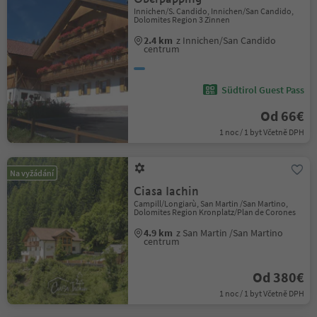
Innichen/S. Candido, Innichen/San Candido,
Dolomites Region 3 Zinnen
2.4 km
z Innichen/San Candido
centrum
Südtirol Guest Pass
Od 66€
1 noc / 1 byt Včetně DPH
Na vyžádání
Ciasa Iachin
Campill/Longiarù, San Martin /San Martino,
Dolomites Region Kronplatz/Plan de Corones
4.9 km
z San Martin /San Martino
centrum
Od 380€
1 noc / 1 byt Včetně DPH