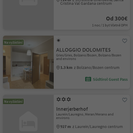
Cristina Val Gardana centrum
Od 300€
1 noc / 1 byt Včetně DPH
Na vyžádání
ALLOGGIO DOLOMITES
Gries/Gries, Bolzano/Bozen, Bolzano/Bozen
and environs
1.3 km
z Bolzano/Bozen centrum
Südtirol Guest Pass
Na vyžádání
Innerjerberhof
Laurein/Lauregno, Meran/Merano and
environs
927 m
z Laurein/Lauregno centrum