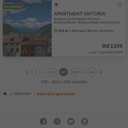
Na vyžádání
APARTMENT VIKTORIA
Bolzano Centro/Bozen Zentrum,
Bolzano/Bozen, Bolzano/Bozen and environs
259 m
z Bolzano/Bozen centrum
Od 120€
1 noc / 1 byt Včetně DPH
1
2
...
...
1
126
127
128
242
3
4
3781 - 3810 z 7243 výsledky
5
6
Ubytování
Rekreační apartmány
7
8
9
10
11
12