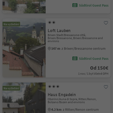
Südtirol Guest Pass
Na vyžádání
Loft Lauben
Brixen Stadt/Bressanone città,
Brixen/Bressanone, Brixen/Bressanone and
environs
147 m
z Brixen/Bressanone centrum
Südtirol Guest Pass
Od 150€
1 noc / 1 byt Včetně DPH
Na vyžádání
Haus Engadein
Oberinn/Auna di Sopra, Ritten/Renon,
Bolzano/Bozen and environs
4.2 km
z Ritten/Renon centrum