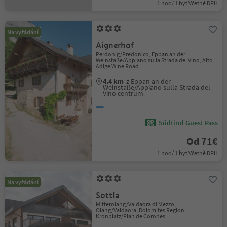
1 noc / 1 byt Včetně DPH
Na vyžádání
Aignerhof
Perdonig/Predonico, Eppan an der
Weinstaße/Appiano sulla Strada del Vino, Alto
Adige Wine Road
4.4 km
z Eppan an der
Weinstaße/Appiano sulla Strada del
Vino centrum
Südtirol Guest Pass
Od 71€
1 noc / 1 byt Včetně DPH
Na vyžádání
Sottla
Mitterolang/Valdaora di Mezzo,
Olang/Valdaora, Dolomites Region
Kronplatz/Plan de Corones