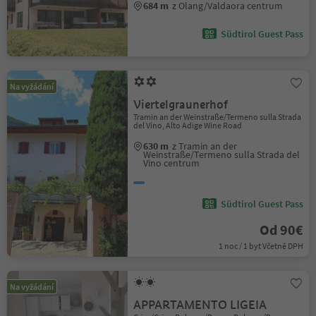
684 m
z Olang/Valdaora centrum
Südtirol Guest Pass
Na vyžádání
Viertelgraunerhof
Tramin an der Weinstraße/Termeno sulla Strada
del Vino, Alto Adige Wine Road
630 m
z Tramin an der
Weinstraße/Termeno sulla Strada del
Vino centrum
Südtirol Guest Pass
Od 90€
1 noc / 1 byt Včetně DPH
Na vyžádání
APPARTAMENTO LIGEIA