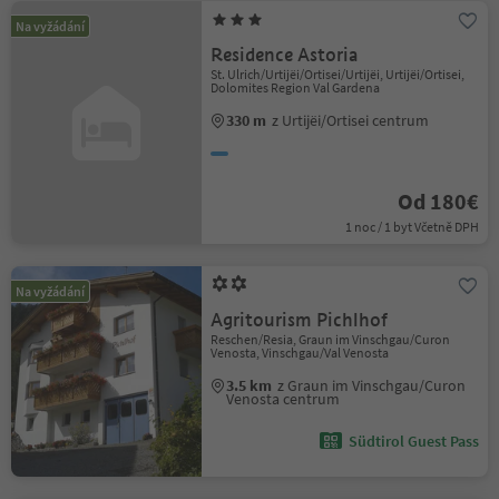
Na vyžádání
Residence Astoria
St. Ulrich/Urtijëi/Ortisei/Urtijëi, Urtijëi/Ortisei,
Dolomites Region Val Gardena
330 m
z Urtijëi/Ortisei centrum
Od 180€
1 noc / 1 byt Včetně DPH
Na vyžádání
Agritourism Pichlhof
Reschen/Resia, Graun im Vinschgau/Curon
Venosta, Vinschgau/Val Venosta
3.5 km
z Graun im Vinschgau/Curon
Venosta centrum
Südtirol Guest Pass