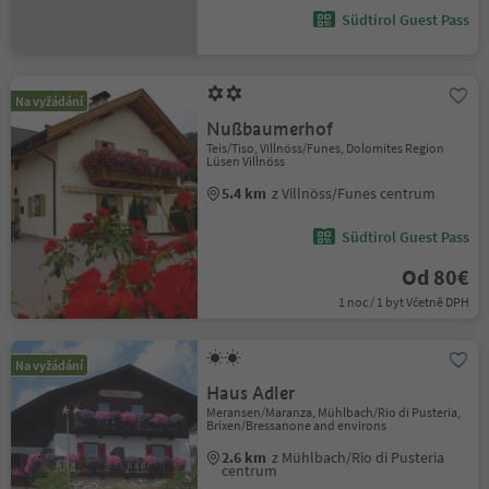
Südtirol Guest Pass
Na vyžádání
Nußbaumerhof
Teis/Tiso, Villnöss/Funes, Dolomites Region
Lüsen Villnöss
5.4 km
z Villnöss/Funes centrum
Südtirol Guest Pass
Od 80€
1 noc / 1 byt Včetně DPH
Na vyžádání
Haus Adler
Meransen/Maranza, Mühlbach/Rio di Pusteria,
Brixen/Bressanone and environs
2.6 km
z Mühlbach/Rio di Pusteria
centrum