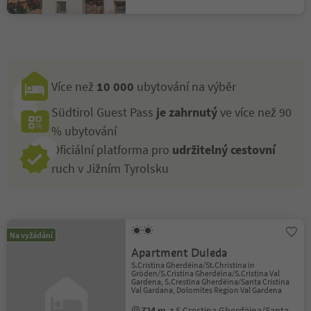
Více než
10 000
ubytování na výběr
Südtirol Guest Pass
je zahrnutý
ve více než 90
% ubytování
Oficiální platforma pro
udržitelný cestovní
ruch v Jižním Tyrolsku
Na vyžádání
Apartment Duleda
S.Cristina Gherdëina/St.Christina in
Gröden/S.Cristina Gherdëina/S.Cristina Val
Gardena, S.Crestina Gherdëina/Santa Cristina
Val Gardana, Dolomites Region Val Gardena
724 m
z S.Crestina Gherdëina/Santa