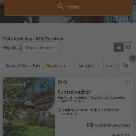
Hledat
7243
Výsledky
- Jižní Tyrolsko
Doporučeno
Objednat:
1
Südtirol Guest Pass
Hodnocení
Kategorie
Zpracovává
1 aktywn
Na vyžádání
Puntschiedhof
Seis/Siusi, Kastelruth/Castelrotto, Dolomites
Region Seiser Alm
3.4 km
z Kastelruth/Castelrotto
centrum
Südtirol Guest Pass