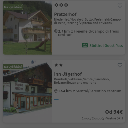
Na vyžádání
Pretzerhof
Niederried/Novale di Sotto, Freienfeld/Campo
di Trens, Sterzing/Vipiteno and environs
2.7 km
z Freienfeld/Campo di Trens
centrum
Südtirol Guest Pass
Na vyžádání
Inn Jägerhof
Durnholz/Valdurna, Sarntal/Sarentino,
Bolzano/Bozen and environs
12.4 km
z Sarntal/Sarentino centrum
Od 94€
1 noc / 2 osob(y) Včetně DPH