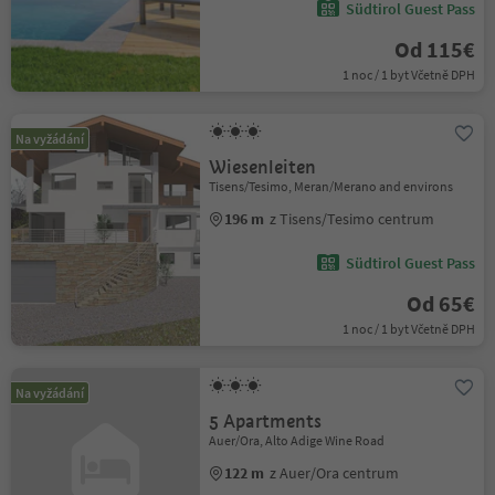
Südtirol Guest Pass
Od 115€
1 noc / 1 byt Včetně DPH
Na vyžádání
Wiesenleiten
Tisens/Tesimo, Meran/Merano and environs
196 m
z Tisens/Tesimo centrum
Südtirol Guest Pass
Od 65€
1 noc / 1 byt Včetně DPH
Na vyžádání
5 Apartments
Auer/Ora, Alto Adige Wine Road
122 m
z Auer/Ora centrum