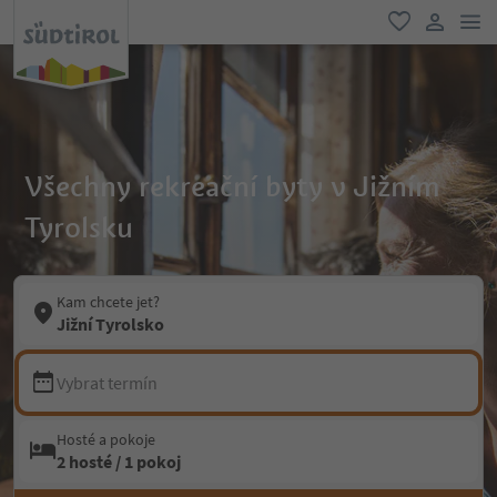
odk
oblíbené
uživatel
Všechny rekreační byty v Jižním
Tyrolsku
Kam chcete jet?
Jižní Tyrolsko
Vybrat termín
Hosté a pokoje
2 hosté / 1 pokoj