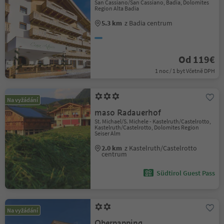
San Cassiano/San Cassiano, Badia, Dolomites
Region Alta Badia
5.3 km
z Badia centrum
Od 119€
1 noc / 1 byt Včetně DPH
Na vyžádání
maso Radauerhof
St. Michael/S. Michele - Kastelruth/Castelrotto,
Kastelruth/Castelrotto, Dolomites Region
Seiser Alm
2.0 km
z Kastelruth/Castelrotto
centrum
Südtirol Guest Pass
Na vyžádání
Oberpapping