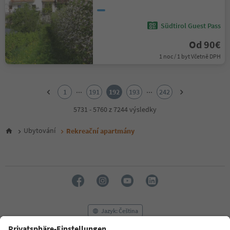
Südtirol Guest Pass
Od 90€
1 noc / 1 byt Včetně DPH
1
2
...
...
1
191
192
193
242
3
4
5731 - 5760 z 7244 výsledky
5
6
Ubytování
Rekreační apartmány
7
8
9
10
11
12
13
14
Jazyk: Čeština
15