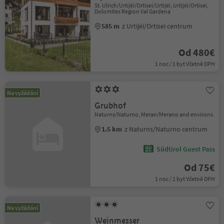
St. Ulrich/Urtijëi/Ortisei/Urtijëi, Urtijëi/Ortisei,
Dolomites Region Val Gardena
585 m
z Urtijëi/Ortisei centrum
Od 480€
1 noc / 1 byt Včetně DPH
Na vyžádání
Grubhof
Naturns/Naturno, Meran/Merano and environs
1.5 km
z Naturns/Naturno centrum
Südtirol Guest Pass
Od 75€
1 noc / 1 byt Včetně DPH
Na vyžádání
Weinmesser