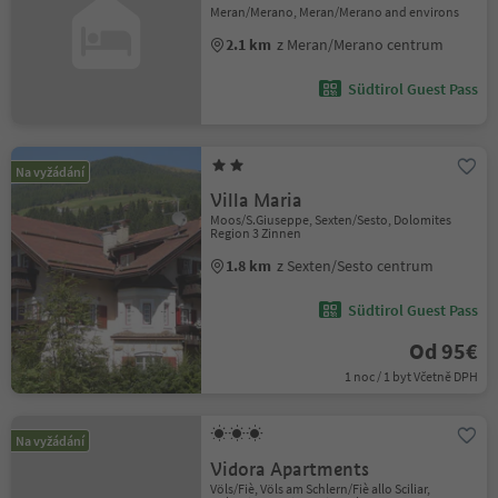
Meran/Merano, Meran/Merano and environs
2.1 km
z Meran/Merano centrum
Südtirol Guest Pass
Na vyžádání
Villa Maria
Moos/S.Giuseppe, Sexten/Sesto, Dolomites
Region 3 Zinnen
1.8 km
z Sexten/Sesto centrum
Südtirol Guest Pass
Od 95€
1 noc / 1 byt Včetně DPH
Na vyžádání
Vidora Apartments
Völs/Fiè, Völs am Schlern/Fiè allo Sciliar,