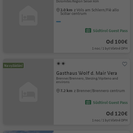
Dolomites Region Seiser Alm
2.0 km
z Völs am Schlern/Fiè allo
Sciliar centrum
Südtirol Guest Pass
Od 100€
1 noc / 1 byt Včetně DPH
Na vyžádání
Gasthaus Wolf d. Mair Vera
Brenner/Brennero, Sterzing/Vipiteno and
environs
7.2 km
z Brenner/Brennero centrum
Südtirol Guest Pass
Od 120€
1 noc / 1 byt Včetně DPH