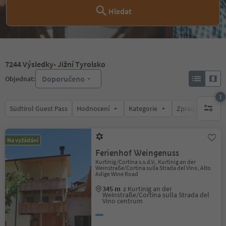
Hledat
7244
Výsledky
- Jižní Tyrolsko
Doporučeno
Objednat:
1
Südtirol Guest Pass
Hodnocení
Kategorie
Zpracovává
1 aktywn
Na vyžádání
Ferienhof Weingenuss
Kurtinig/Cortina s.s.d.V., Kurtinig an der
Weinstraße/Cortina sulla Strada del Vino, Alto
Adige Wine Road
345 m
z Kurtinig an der
Weinstraße/Cortina sulla Strada del
Vino centrum