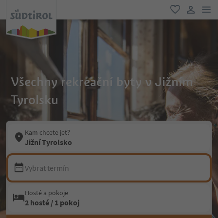
odk
oblíbené
uživatel
Všechny rekreační byty v Jižním
Tyrolsku
Kam chcete jet?
Jižní Tyrolsko
Vybrat termín
Hosté a pokoje
2 hosté / 1 pokoj