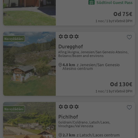
Südtirol Guest Pass
Od 75€
1 noc / 1 byt Včetně DPH
Na vyžádání
Duregghof
Afing/Avigna, Jenesien/San Genesio Atesino,
Bolzano/Bozen and environs
4.8 km
z Jenesien/San Genesio
Atesino centrum
Od 130€
1 noc / 1 byt Včetně DPH
Na vyžádání
Pichlhof
Goldrain/Coldrano, Latsch/Laces,
Vinschgau/Val Venosta
2.7 km
z Latsch/Laces centrum