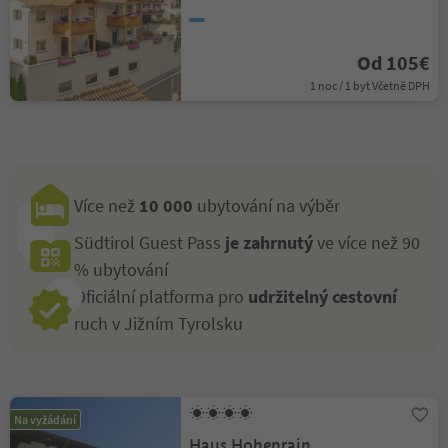
Od 105€
1 noc / 1 byt Včetně DPH
Více než
10 000
ubytování na výběr
Südtirol Guest Pass
je zahrnutý
ve více než 90
% ubytování
Oficiální platforma pro
udržitelný cestovní
ruch v Jižním Tyrolsku
Na vyžádání
Haus Hohenrain