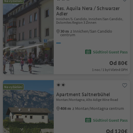
Na vyžádání
Res. Aquila Nera / Schwarzer
Adler
Innichen/S. Candido, Innichen/San Candido,
Dolomites Region 3 Zinnen
30 m
z Innichen/San Candido
centrum
Südtirol Guest Pass
Od 80€
1 noc / 1 byt Včetně DPH
Na vyžádání
Apartment Saltnerbühel
Montan/Montagna, Alto Adige Wine Road
408 m
z Montan/Montagna centrum
Südtirol Guest Pass
Od 120€