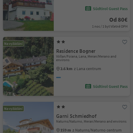
Südtirol Guest Pass
Od 80€
1 noc / 1 byt Včetně DPH
Na vyžádání
Residence Bogner
Völlan/Foiana, Lana, Meran/Merano and
environs
2.6 km
z Lana centrum
Südtirol Guest Pass
Na vyžádání
Garni Schmiedhof
Naturns/Naturno, Meran/Merano and environs
159 m
z Naturns/Naturno centrum