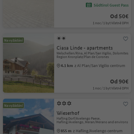
Südtirol Guest Pass
Od 50€
1 noc / 1 byt Včetně DPH
Na vyžádání
Ciasa Linde - apartments
Welschellen/Rina, Al Plan/San Vigilio, Dolomites
Region Kronplatz/Plan de Corones
4.1 km
z Al Plan/San Vigilio centrum
Od 90€
1 noc / 1 byt Včetně DPH
Na vyžádání
Wieserhof
Hafling Dorf/Avelengo Paese,
Hafling/Avelengo, Meran/Merano and environs
855 m
z Hafling/Avelengo centrum