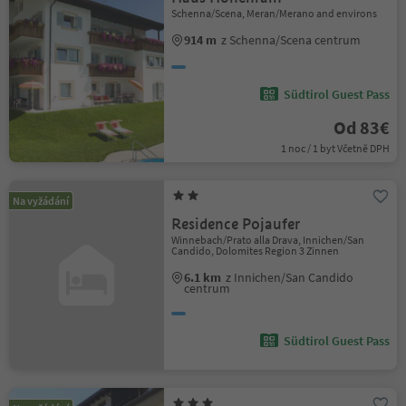
Schenna/Scena, Meran/Merano and environs
914 m
z Schenna/Scena centrum
Südtirol Guest Pass
Od 83€
1 noc / 1 byt Včetně DPH
Na vyžádání
Residence Pojaufer
Winnebach/Prato alla Drava, Innichen/San
Candido, Dolomites Region 3 Zinnen
6.1 km
z Innichen/San Candido
centrum
Südtirol Guest Pass