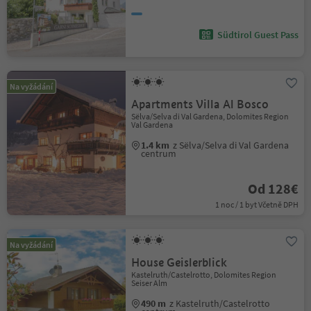
Südtirol Guest Pass
Na vyžádání
Apartments Villa Al Bosco
Sëlva/Selva di Val Gardena, Dolomites Region
Val Gardena
1.4 km
z Sëlva/Selva di Val Gardena
centrum
Od 128€
1 noc / 1 byt Včetně DPH
Na vyžádání
House Geislerblick
Kastelruth/Castelrotto, Dolomites Region
Seiser Alm
490 m
z Kastelruth/Castelrotto