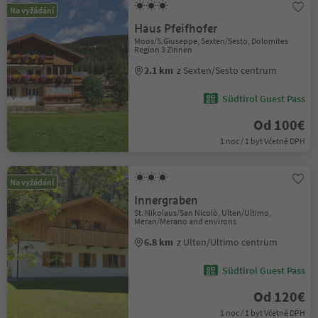
Na vyžádání
Haus Pfeifhofer
Moos/S.Giuseppe, Sexten/Sesto, Dolomites
Region 3 Zinnen
2.1 km
z Sexten/Sesto centrum
Südtirol Guest Pass
Od 100€
1 noc / 1 byt Včetně DPH
Na vyžádání
Innergraben
St. Nikolaus/San Nicolò, Ulten/Ultimo,
Meran/Merano and environs
6.8 km
z Ulten/Ultimo centrum
Südtirol Guest Pass
Od 120€
1 noc / 1 byt Včetně DPH