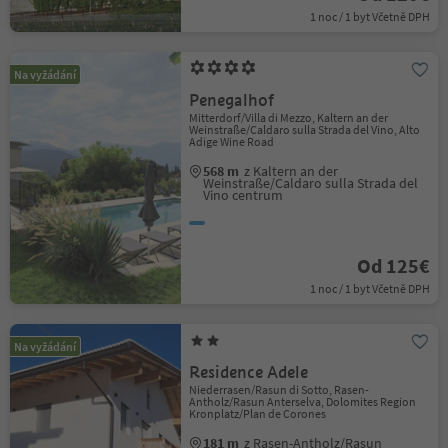
1 noc / 1 byt Včetně DPH
Na vyžádání
Penegalhof
Mitterdorf/Villa di Mezzo, Kaltern an der
Weinstraße/Caldaro sulla Strada del Vino, Alto
Adige Wine Road
568 m
z Kaltern an der
Weinstraße/Caldaro sulla Strada del
Vino centrum
Od 125€
1 noc / 1 byt Včetně DPH
Na vyžádání
Residence Adele
Niederrasen/Rasun di Sotto, Rasen-
Antholz/Rasun Anterselva, Dolomites Region
Kronplatz/Plan de Corones
181 m
z Rasen-Antholz/Rasun