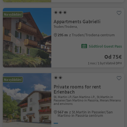
Na vyžádání
Appartments Gabrielli
Truden/Trodena,
295 m
z Truden/Trodena centrum
Südtirol Guest Pass
Od 75€
1 noc / 1 byt Včetně DPH
Na vyžádání
Private rooms for rent
Erlenbach
St. Martin i.P./San Martino i.P., St.Martin in
Passeier/San Martino in Passiria, Meran/Merano
and environs
567 m
z St.Martin in Passeier/San
Martino in Passiria centrum