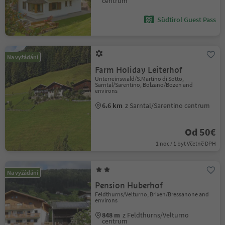
centrum
Südtirol Guest Pass
Na vyžádání
Farm Holiday Leiterhof
Unterreinswald/S.Martino di Sotto,
Sarntal/Sarentino, Bolzano/Bozen and
environs
6.6 km
z Sarntal/Sarentino centrum
Od 50€
1 noc / 1 byt Včetně DPH
Na vyžádání
Pension Huberhof
Feldthurns/Velturno, Brixen/Bressanone and
environs
848 m
z Feldthurns/Velturno
centrum