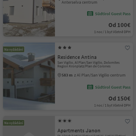
Anterselva centrum
Südtirol Guest Pass
Od 100€
1 noc / 1 byt Včetně DPH
Na vyžádání
Residence Antina
San Vigilio, Al Plan/San Vigilio, Dolomites
Region Kronplatz/Plan de Corones
583 m
z Al Plan/San Vigilio centrum
Südtirol Guest Pass
Od 150€
1 noc / 1 byt Včetně DPH
Na vyžádání
Apartments Janon
St. Ulrich/Urtijëi/Ortisei/Urtijëi, Urtijëi/Ortisei,