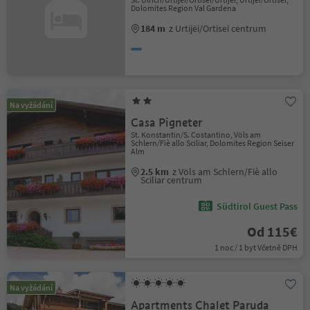
Dolomites Region Val Gardena
184 m
z Urtijëi/Ortisei centrum
Na vyžádání
Casa Pigneter
St. Konstantin/S. Costantino, Völs am
Schlern/Fiè allo Sciliar, Dolomites Region Seiser
Alm
2.5 km
z Völs am Schlern/Fiè allo
Sciliar centrum
Südtirol Guest Pass
Od 115€
1 noc / 1 byt Včetně DPH
Na vyžádání
Apartments Chalet Paruda