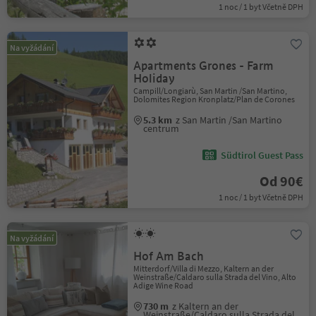
1 noc / 1 byt Včetně DPH
Na vyžádání
Apartments Grones - Farm
Holiday
Campill/Longiarù, San Martin /San Martino,
Dolomites Region Kronplatz/Plan de Corones
5.3 km
z San Martin /San Martino
centrum
Südtirol Guest Pass
Od 90€
1 noc / 1 byt Včetně DPH
Na vyžádání
Hof Am Bach
Mitterdorf/Villa di Mezzo, Kaltern an der
Weinstraße/Caldaro sulla Strada del Vino, Alto
Adige Wine Road
730 m
z Kaltern an der
Weinstraße/Caldaro sulla Strada del