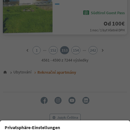
Südtirol Guest Pass
Od 100€
1 noc / 1 byt Včetně DPH
1
2
...
...
1
152
153
154
242
3
4
4561 - 4590 z 7244 výsledky
5
6
Ubytování
Rekreační apartmány
7
8
9
10
11
12
13
14
Jazyk: Čeština
15
16