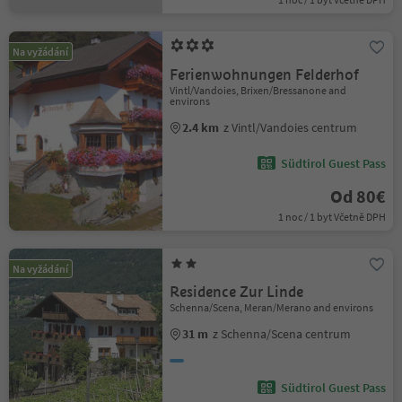
Na vyžádání
Ferienwohnungen Felderhof
Vintl/Vandoies, Brixen/Bressanone and
environs
2.4 km
z Vintl/Vandoies centrum
Südtirol Guest Pass
Od 80€
1 noc / 1 byt Včetně DPH
Na vyžádání
Residence Zur Linde
Schenna/Scena, Meran/Merano and environs
31 m
z Schenna/Scena centrum
Südtirol Guest Pass