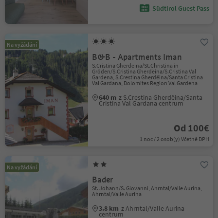
Südtirol Guest Pass
Na vyžádání
B&B - Apartments Iman
S.Cristina Gherdëina/St.Christina in
Gröden/S.Cristina Gherdëina/S.Cristina Val
Gardena, S.Crestina Gherdëina/Santa Cristina
Val Gardana, Dolomites Region Val Gardena
640 m
z S.Crestina Gherdëina/Santa
Cristina Val Gardana centrum
Od 100€
1 noc / 2 osob(y) Včetně DPH
Na vyžádání
Bader
St. Johann/S. Giovanni, Ahrntal/Valle Aurina,
Ahrntal/Valle Aurina
3.8 km
z Ahrntal/Valle Aurina
centrum