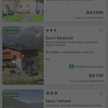
Od 100€
1 noc / 1 byt Včetně DPH
Na vyžádání
Garni Bergland
Moos/S.Giuseppe, Sexten/Sesto, Dolomites
Region 3 Zinnen
2.3 km
z Sexten/Sesto centrum
Südtirol Guest Pass
Od 70€
1 noc / 2 osob(y) Včetně DPH
Na vyžádání
Maso Vetterer
Lana/Lana, Lana, Meran/Merano and environs