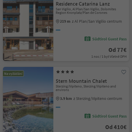
Residence Catarina Lanz
San Vigilio, Al Plan/San Vigilio, Dolomites
Region Kronplatz/Plan de Corones
219 m
z Al Plan/San Vigilio centrum
Südtirol Guest Pass
Od 77€
1 noc / 1 byt Včetně DPH
Na vyžádání
Stern Mountain Chalet
Sterzing/Vipiteno, Sterzing/Vipiteno and
environs
3.9 km
z Sterzing/Vipiteno centrum
Südtirol Guest Pass
Od 410€