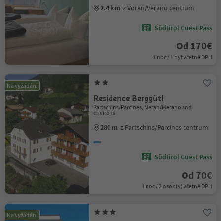
2.4 km
z Vöran/Verano centrum
Südtirol Guest Pass
Od 170€
1 noc / 1 byt Včetně DPH
Na vyžádání
Residence Berggütl
Partschins/Parcines, Meran/Merano and
environs
280 m
z Partschins/Parcines centrum
Südtirol Guest Pass
Od 70€
1 noc / 2 osob(y) Včetně DPH
Na vyžádání