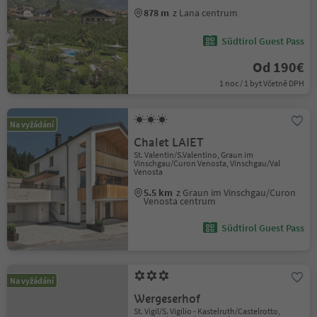
878 m
z Lana centrum
Südtirol Guest Pass
Od 190€
1 noc / 1 byt Včetně DPH
Na vyžádání
Chalet LAIET
St. Valentin/S.Valentino, Graun im
Vinschgau/Curon Venosta, Vinschgau/Val
Venosta
5.5 km
z Graun im Vinschgau/Curon
Venosta centrum
Südtirol Guest Pass
Na vyžádání
Wergeserhof
St. Vigil/S. Vigilio - Kastelruth/Castelrotto,