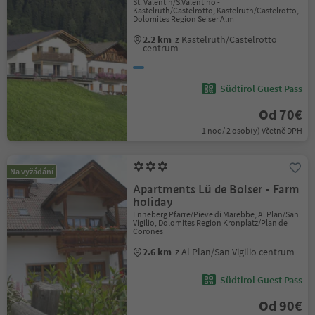
St. Valentin/S.Valentino -
Kastelruth/Castelrotto, Kastelruth/Castelrotto,
Dolomites Region Seiser Alm
2.2 km
z Kastelruth/Castelrotto
centrum
Südtirol Guest Pass
Od 70€
1 noc / 2 osob(y) Včetně DPH
Na vyžádání
Apartments Lü de Bolser - Farm
holiday
Enneberg Pfarre/Pieve di Marebbe, Al Plan/San
Vigilio, Dolomites Region Kronplatz/Plan de
Corones
2.6 km
z Al Plan/San Vigilio centrum
Südtirol Guest Pass
Od 90€