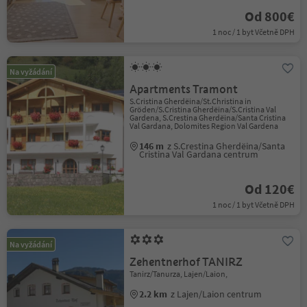
Od 800€
1 noc / 1 byt Včetně DPH
Na vyžádání
Apartments Tramont
S.Cristina Gherdëina/St.Christina in
Gröden/S.Cristina Gherdëina/S.Cristina Val
Gardena, S.Crestina Gherdëina/Santa Cristina
Val Gardana, Dolomites Region Val Gardena
146 m
z S.Crestina Gherdëina/Santa
Cristina Val Gardana centrum
Od 120€
1 noc / 1 byt Včetně DPH
Na vyžádání
Zehentnerhof TANIRZ
Tanirz/Tanurza, Lajen/Laion,
2.2 km
z Lajen/Laion centrum