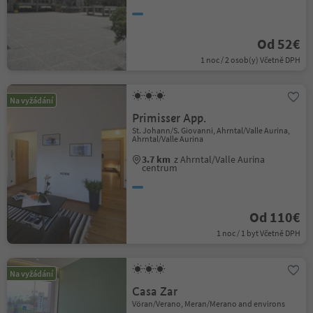
Od 52€
1 noc / 2 osob(y) Včetně DPH
Na vyžádání
Primisser App.
St. Johann/S. Giovanni, Ahrntal/Valle Aurina,
Ahrntal/Valle Aurina
3.7 km
z Ahrntal/Valle Aurina
centrum
Od 110€
1 noc / 1 byt Včetně DPH
Na vyžádání
Casa Zar
Vöran/Verano, Meran/Merano and environs