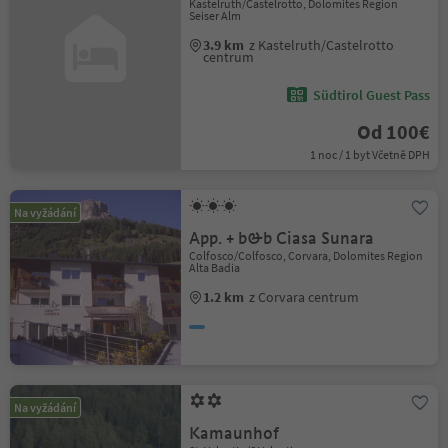
Kastelruth/Castelrotto, Dolomites Region
Seiser Alm
3.9 km
z Kastelruth/Castelrotto
centrum
Südtirol Guest Pass
Od 100€
1 noc / 1 byt Včetně DPH
Na vyžádání
App. + b&b Ciasa Sunara
Colfosco/Colfosco, Corvara, Dolomites Region
Alta Badia
1.2 km
z Corvara centrum
Na vyžádání
Kamaunhof