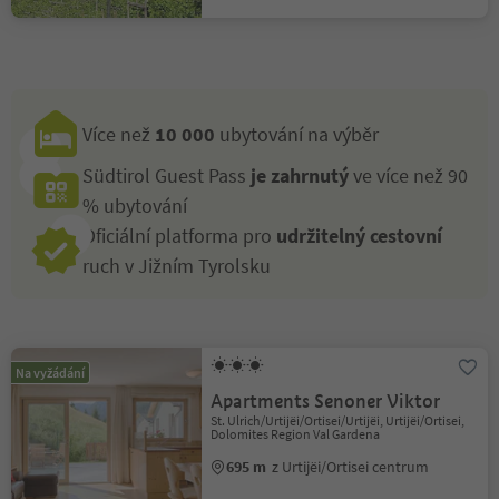
Více než
10 000
ubytování na výběr
Südtirol Guest Pass
je zahrnutý
ve více než 90
% ubytování
Oficiální platforma pro
udržitelný cestovní
ruch v Jižním Tyrolsku
Na vyžádání
Apartments Senoner Viktor
St. Ulrich/Urtijëi/Ortisei/Urtijëi, Urtijëi/Ortisei,
Dolomites Region Val Gardena
695 m
z Urtijëi/Ortisei centrum