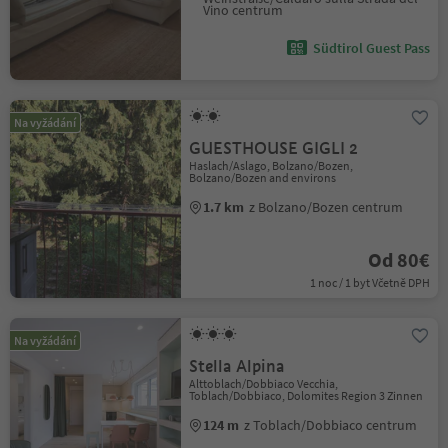
Vino centrum
Südtirol Guest Pass
Na vyžádání
GUESTHOUSE GIGLI 2
Haslach/Aslago, Bolzano/Bozen,
Bolzano/Bozen and environs
1.7 km
z Bolzano/Bozen centrum
Od 80€
1 noc / 1 byt Včetně DPH
Na vyžádání
Stella Alpina
Alttoblach/Dobbiaco Vecchia,
Toblach/Dobbiaco, Dolomites Region 3 Zinnen
124 m
z Toblach/Dobbiaco centrum