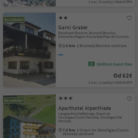
1 noc / 2 osob(y) Včetně DPH
Na vyžádání
Garni Graber
Reischach/Riscone, Bruneck/Brunico,
Dolomites Region Kronplatz/Plan de Corones
2.6 km
z Bruneck/Brunico centrum
Südtirol Guest Pass
Od 62€
1 noc / 2 osob(y) Včetně DPH
Na vyžádání
Aparthotel Alpenfriede
Langtaufers/Vallelunga, Graun im
Vinschgau/Curon Venosta, Vinschgau/Val
Venosta
7.0 km
z Graun im Vinschgau/Curon
Venosta centrum