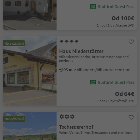
Südtirol Guest Pass
Od 100€
1 noc / 1 byt Včetně DPH
Na vyžádání
Haus Niederstätter
Villanders/Villandro, Brixen/Bressanone and
environs
95 m
z Villanders/Villandro centrum
Südtirol Guest Pass
Od 64€
1 noc / 1 byt Včetně DPH
Na vyžádání
Tschiedererhof
Vahrn/Varna, Brixen/Bressanone and environs