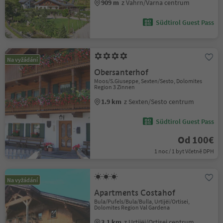
909 m
z Vahrn/Varna centrum
Südtirol Guest Pass
Na vyžádání
Obersanterhof
Moos/S.Giuseppe, Sexten/Sesto, Dolomites
Region 3 Zinnen
1.9 km
z Sexten/Sesto centrum
Südtirol Guest Pass
Od 100€
1 noc / 1 byt Včetně DPH
Na vyžádání
Apartments Costahof
Bula/Pufels/Bula/Bulla, Urtijëi/Ortisei,
Dolomites Region Val Gardena
3.1 km
z Urtijëi/Ortisei centrum