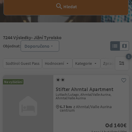
Hledat
7244
Výsledky
- Jižní Tyrolsko
Doporučeno
Objednat:
1
Südtirol Guest Pass
Hodnocení
Kategorie
Zpracovává
1 aktywn
Na vyžádání
Stifter Ahrntal Apartment
Luttach/Lutago, Ahrntal/Valle Aurina,
Ahrntal/Valle Aurina
6.7 km
z Ahrntal/Valle Aurina
centrum
Od 140€
1 noc / 1 byt Včetně DPH