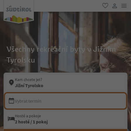
odk
oblíbené
uživatel
Všechny rekreační byty v Jižním
Tyrolsku
Kam chcete jet?
Jižní Tyrolsko
Vybrat termín
Hosté a pokoje
2 hosté / 1 pokoj