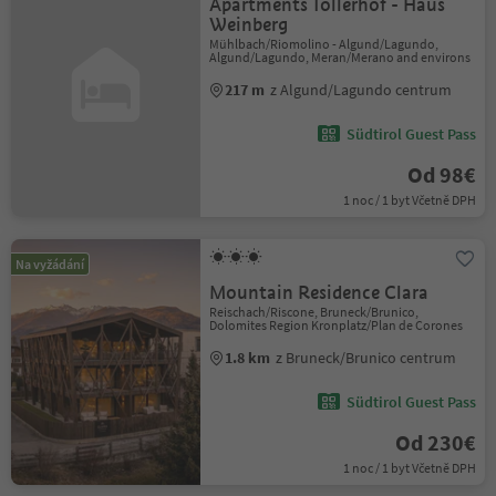
Apartments Töllerhof - Haus
Weinberg
Mühlbach/Riomolino - Algund/Lagundo,
Algund/Lagundo, Meran/Merano and environs
217 m
z Algund/Lagundo centrum
Südtirol Guest Pass
Od 98€
1 noc / 1 byt Včetně DPH
Na vyžádání
Mountain Residence Clara
Reischach/Riscone, Bruneck/Brunico,
Dolomites Region Kronplatz/Plan de Corones
1.8 km
z Bruneck/Brunico centrum
Südtirol Guest Pass
Od 230€
1 noc / 1 byt Včetně DPH