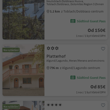
Neutoblach/Dobbiaco Nuova,
Toblach/Dobbiaco, Dolomites Region 3 Zinnen
1.2 km
z Toblach/Dobbiaco centrum
Südtirol Guest Pass
Od 150€
1 noc / 1 byt Včetně DPH
Na vyžádání
Platterhof
Algund/Lagundo, Meran/Merano and environs
796 m
z Algund/Lagundo centrum
Südtirol Guest Pass
Od 85€
1 noc / 1 byt Včetně DPH
Na vyžádání