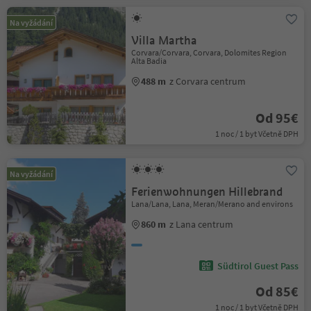
Na vyžádání
Villa Martha
Corvara/Corvara, Corvara, Dolomites Region
Alta Badia
488 m
z Corvara centrum
Od 95€
1 noc / 1 byt Včetně DPH
Na vyžádání
Ferienwohnungen Hillebrand
Lana/Lana, Lana, Meran/Merano and environs
860 m
z Lana centrum
Südtirol Guest Pass
Od 85€
1 noc / 1 byt Včetně DPH