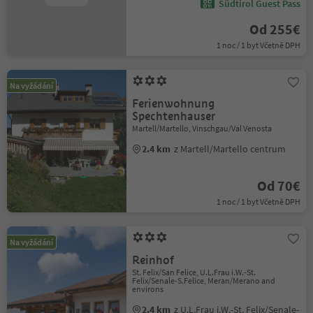
Südtirol Guest Pass
Od 255€
1 noc / 1 byt Včetně DPH
Na vyžádání
Ferienwohnung
Spechtenhauser
Martell/Martello, Vinschgau/Val Venosta
2.4 km
z Martell/Martello centrum
Od 70€
1 noc / 1 byt Včetně DPH
Na vyžádání
Reinhof
St. Felix/San Felice, U.L.Frau i.W.-St.
Felix/Senale-S.Felice, Meran/Merano and
environs
2.4 km
z U.L.Frau i.W.-St. Felix/Senale-