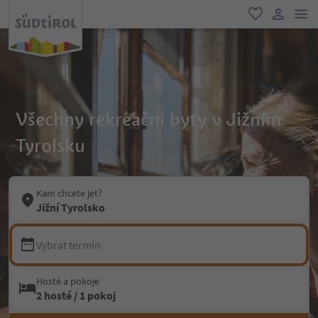
odk
oblíbené
uživatel
Všechny rekreační byty v Jižním
Tyrolsku
Kam chcete jet?
Jižní Tyrolsko
Vybrat termín
Hosté a pokoje
2 hosté / 1 pokoj