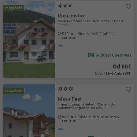
Na vyžádání
Rienznerhof
Niederdorf/Villabassa, Dolomites Region 3
Zinnen
525 m
z Niederdorf/Villabassa
centrum
Südtirol Guest Pass
Od 80€
1 noc / 1 byt Včetně DPH
Na vyžádání
Maso Paal
Tisens/Tisana, Kastelruth/Castelrotto,
Dolomites Region Seiser Alm
958 m
z Kastelruth/Castelrotto
centrum