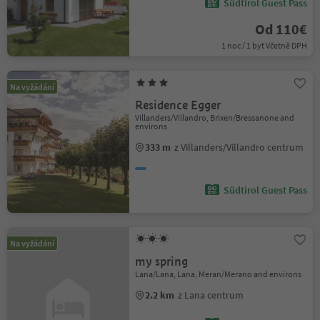
Südtirol Guest Pass
Od 110€
1 noc / 1 byt Včetně DPH
Na vyžádání
Residence Egger
Villanders/Villandro, Brixen/Bressanone and
environs
333 m
z Villanders/Villandro centrum
Südtirol Guest Pass
Na vyžádání
my spring
Lana/Lana, Lana, Meran/Merano and environs
2.2 km
z Lana centrum