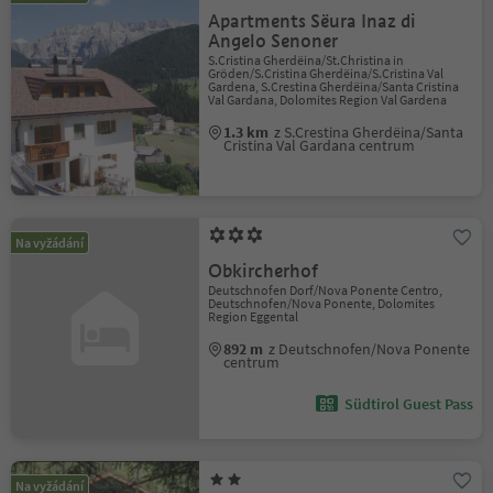
Apartments Sëura Inaz di
Angelo Senoner
S.Cristina Gherdëina/St.Christina in
Gröden/S.Cristina Gherdëina/S.Cristina Val
Gardena, S.Crestina Gherdëina/Santa Cristina
Val Gardana, Dolomites Region Val Gardena
1.3 km
z S.Crestina Gherdëina/Santa
Cristina Val Gardana centrum
Na vyžádání
Obkircherhof
Deutschnofen Dorf/Nova Ponente Centro,
Deutschnofen/Nova Ponente, Dolomites
Region Eggental
892 m
z Deutschnofen/Nova Ponente
centrum
Südtirol Guest Pass
Na vyžádání