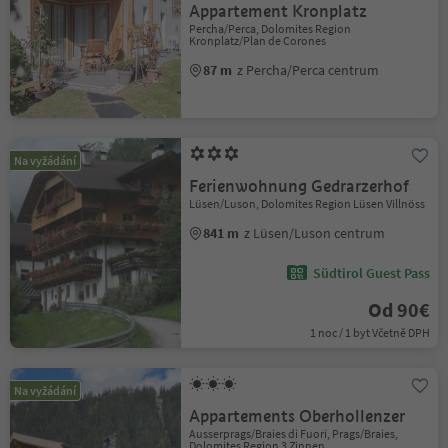
Appartement Kronplatz
Percha/Perca, Dolomites Region
Kronplatz/Plan de Corones
87 m
z Percha/Perca centrum
Na vyžádání
Ferienwohnung Gedrarzerhof
Lüsen/Luson, Dolomites Region Lüsen Villnöss
841 m
z Lüsen/Luson centrum
Südtirol Guest Pass
Od 90€
1 noc / 1 byt Včetně DPH
Na vyžádání
Appartements Oberhollenzer
Ausserprags/Braies di Fuori, Prags/Braies,
Dolomites Region 3 Zinnen