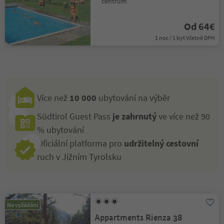
centrum
Od 64€
1 noc / 1 byt Včetně DPH
Více než
10 000
ubytování na výběr
Südtirol Guest Pass
je zahrnutý
ve více než 90
% ubytování
Oficiální platforma pro
udržitelný cestovní
ruch v Jižním Tyrolsku
Na vyžádání
Appartments Rienza 38