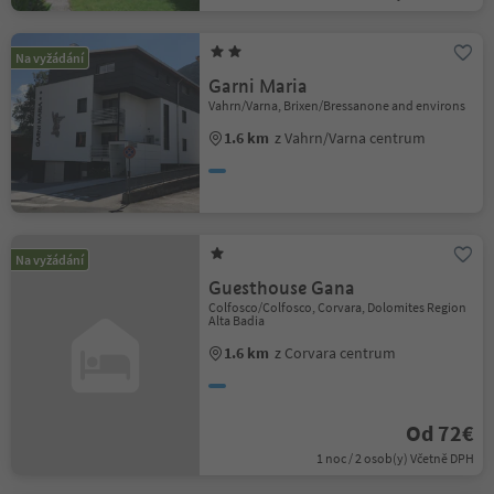
Na vyžádání
Garni Maria
Vahrn/Varna, Brixen/Bressanone and environs
1.6 km
z Vahrn/Varna centrum
Na vyžádání
Guesthouse Gana
Colfosco/Colfosco, Corvara, Dolomites Region
Alta Badia
1.6 km
z Corvara centrum
Od 72€
1 noc / 2 osob(y) Včetně DPH