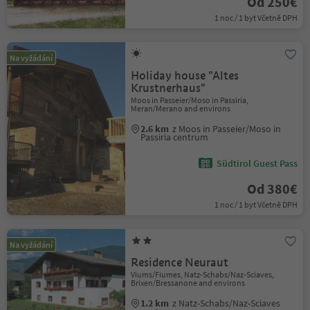
Od 250€
1 noc / 1 byt Včetně DPH
Na vyžádání
Holiday house "Altes
Krustnerhaus"
Moos in Passeier/Moso in Passiria,
Meran/Merano and environs
2.6 km
z Moos in Passeier/Moso in
Passiria centrum
Südtirol Guest Pass
Od 380€
1 noc / 1 byt Včetně DPH
Na vyžádání
Residence Neuraut
Viums/Fiumes, Natz-Schabs/Naz-Sciaves,
Brixen/Bressanone and environs
1.2 km
z Natz-Schabs/Naz-Sciaves