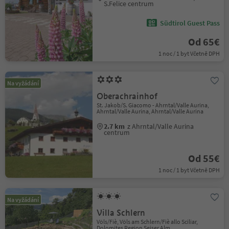
S.Felice centrum
Südtirol Guest Pass
Od 65€
1 noc / 1 byt Včetně DPH
Na vyžádání
Oberachrainhof
St. Jakob/S. Giacomo - Ahrntal/Valle Aurina,
Ahrntal/Valle Aurina, Ahrntal/Valle Aurina
2.7 km
z Ahrntal/Valle Aurina
centrum
Od 55€
1 noc / 1 byt Včetně DPH
Na vyžádání
Villa Schlern
Völs/Fiè, Völs am Schlern/Fiè allo Sciliar,
Dolomites Region Seiser Alm