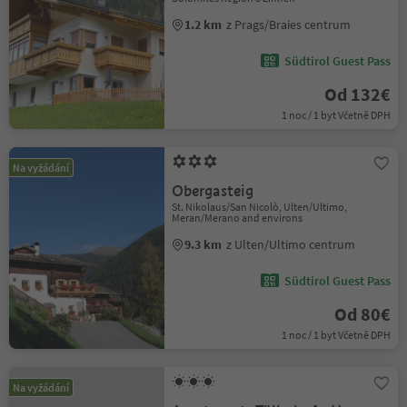
1.2 km
z Prags/Braies centrum
Südtirol Guest Pass
Od 132€
1 noc / 1 byt Včetně DPH
Na vyžádání
Obergasteig
St. Nikolaus/San Nicolò, Ulten/Ultimo,
Meran/Merano and environs
9.3 km
z Ulten/Ultimo centrum
Südtirol Guest Pass
Od 80€
1 noc / 1 byt Včetně DPH
Na vyžádání