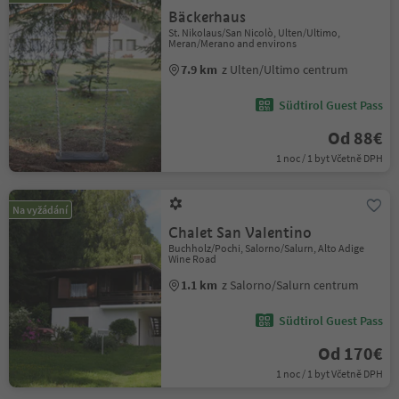
Bäckerhaus
St. Nikolaus/San Nicolò, Ulten/Ultimo,
Meran/Merano and environs
7.9 km
z Ulten/Ultimo centrum
Südtirol Guest Pass
Od 88€
1 noc / 1 byt Včetně DPH
Na vyžádání
Chalet San Valentino
Buchholz/Pochi, Salorno/Salurn, Alto Adige
Wine Road
1.1 km
z Salorno/Salurn centrum
Südtirol Guest Pass
Od 170€
1 noc / 1 byt Včetně DPH