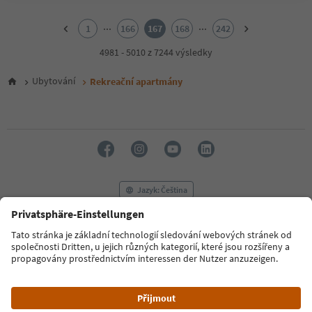
1
2
...
...
1
166
167
168
242
3
4
4981 - 5010 z 7244 výsledky
5
6
Ubytování
Rekreační apartmány
7
8
9
10
11
12
13
14
Jazyk: Čeština
15
16
17
FAQ
Kontaktujte nás
Tisk
MICE
18
Zásady ochrany osobních údajů
Podmínky a ujednání
Tiráž
19
20
Zásady používání souborů cookie
Filmová komise
O nás
21
Prohlášení o přístupnosti
South Tyrol B2B
22