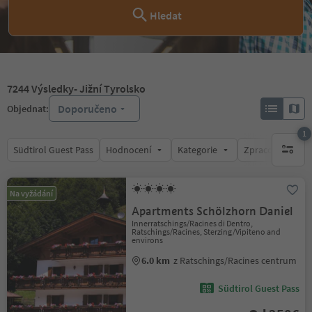
Hledat
7244
Výsledky
- Jižní Tyrolsko
Doporučeno
Objednat:
1
Südtirol Guest Pass
Hodnocení
Kategorie
Zpracovává
1 aktywn
Na vyžádání
Apartments Schölzhorn Daniel
Innerratschings/Racines di Dentro,
Ratschings/Racines, Sterzing/Vipiteno and
environs
6.0 km
z Ratschings/Racines centrum
Südtirol Guest Pass