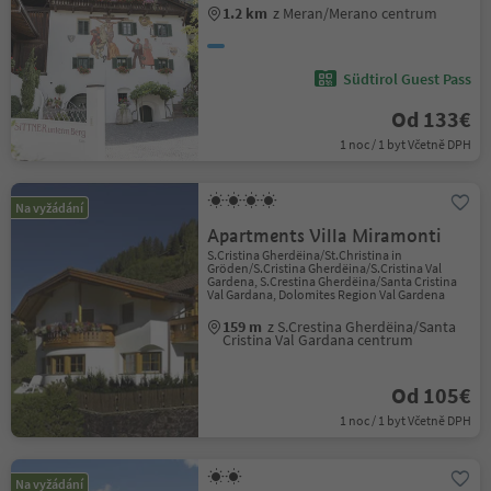
1.2 km
z Meran/Merano centrum
Südtirol Guest Pass
Od 133€
1 noc / 1 byt Včetně DPH
Na vyžádání
Apartments Villa Miramonti
S.Cristina Gherdëina/St.Christina in
Gröden/S.Cristina Gherdëina/S.Cristina Val
Gardena, S.Crestina Gherdëina/Santa Cristina
Val Gardana, Dolomites Region Val Gardena
159 m
z S.Crestina Gherdëina/Santa
Cristina Val Gardana centrum
Od 105€
1 noc / 1 byt Včetně DPH
Na vyžádání