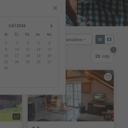
Září
St
Čt
Pá
So
Ne
Doporučeno
Objednat:
2
3
4
5
6
9
10
11
12
13
1
16
17
18
19
20
Filtr
ování
1 aktywny filtr
23
24
25
26
27
30
Na vyžádání
1/7
1/2