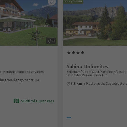
Na vyžádání
1/19
Sabina Dolomites
o, Meran/Merano and environs
Seiseralm/Alpe di Siusi, Kastelruth/Castelr
Dolomites Region Seiser Alm
rling/Marlengo centrum
5.5 km
z Kastelruth/Castelrotto
Südtirol Guest Pass