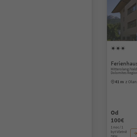
Ferienhau
Mitterolang/Vald
Dolomites Regio
41 m
z Ola
Od
100€
1 noc / 1
byt Včetně
DPH