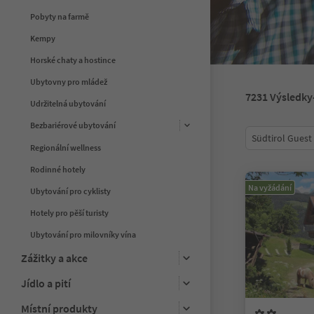
Pobyty na farmě
Kempy
Horské chaty a hostince
Ubytovny pro mládež
7231
Výsledky
Udržitelná ubytování
Bezbariérové ubytování
Südtirol Guest
Regionální wellness
Rodinné hotely
Na vyžádání
Ubytování pro cyklisty
Hotely pro pěší turisty
Ubytování pro milovníky vína
Zážitky a akce
Jídlo a pití
Místní produkty