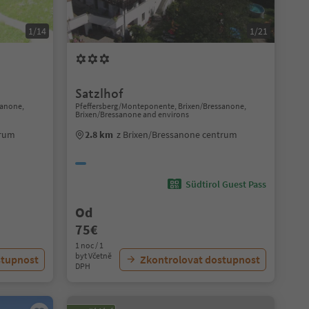
1/14
1/21
Satzlhof
sanone,
Pfeffersberg/Monteponente, Brixen/Bressanone,
Brixen/Bressanone and environs
trum
2.8 km
z Brixen/Bressanone centrum
Südtirol Guest Pass
Od
75€
1 noc / 1
byt Včetně
stupnost
Zkontrolovat dostupnost
DPH