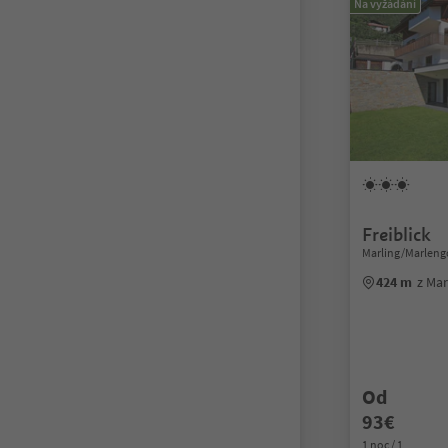
Na vyžádání
Freiblick
Marling/Marleng
424 m
z Ma
Od
93€
1 noc / 1