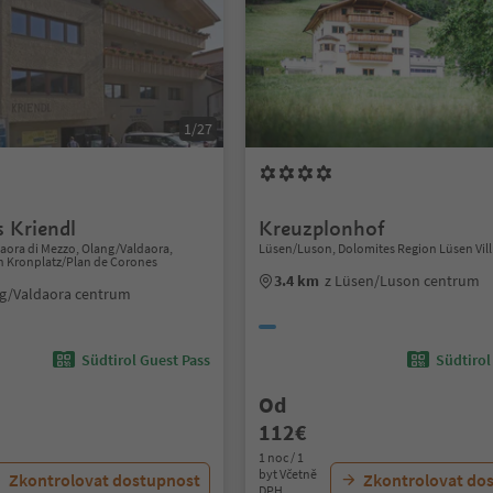
1/27
s Kriendl
Kreuzplonhof
aora di Mezzo, Olang/Valdaora,
Lüsen/Luson, Dolomites Region Lüsen Vil
n Kronplatz/Plan de Corones
3.4 km
z Lüsen/Luson centrum
ng/Valdaora centrum
Südtirol Guest Pass
Südtirol
Od
112€
1 noc / 1
byt Včetně
Zkontrolovat dostupnost
Zkontrolovat do
DPH