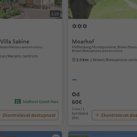
1/20
Villa Sabine
Moarhof
Meran/Merano and environs
Pfeffersberg/Monteponente, Brixen/Bres
Brixen/Bressanone and environs
eran/Merano centrum
2.9 km
z Brixen/Bressanone cen
Od
60€
Südtirol Guest Pass
1 noc / 1
byt Včetně
Zkontrolovat dostupnost
Zkontrolovat do
DPH