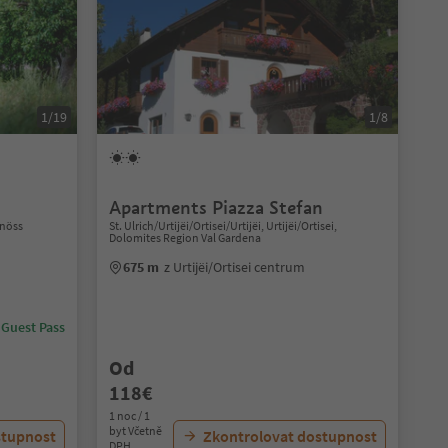
1/19
1/8
Apartments Piazza Stefan
lnöss
St. Ulrich/Urtijëi/Ortisei/Urtijëi, Urtijëi/Ortisei,
Dolomites Region Val Gardena
675 m
z Urtijëi/Ortisei centrum
 Guest Pass
Od
118€
1 noc / 1
byt Včetně
stupnost
Zkontrolovat dostupnost
DPH