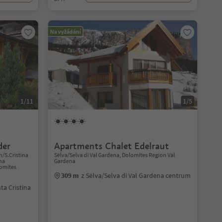
Na vyžádání
1/11
1/5
der
Apartments Chalet Edelraut
n/S.Cristina
Sëlva/Selva di Val Gardena, Dolomites Region Val
ina
Gardena
lomites
309 m
z Sëlva/Selva di Val Gardena centrum
ta Cristina