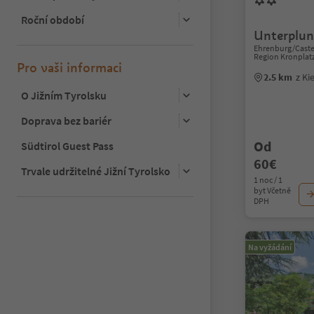
Roční období
Unterplun
Ehrenburg/Caste
Region Kronplat
Pro vaši informaci
2.5 km
z Ki
O Jižním Tyrolsku
Doprava bez bariér
Od
Südtirol Guest Pass
60€
Trvale udržitelné Jižní Tyrolsko
1 noc / 1
byt Včetně
DPH
Na vyžádání