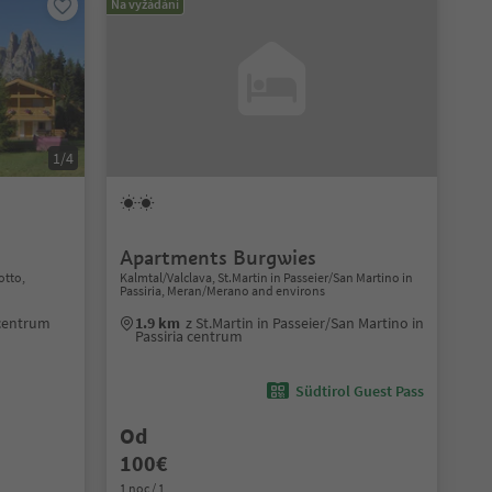
Na vyžádání
1/4
Apartments Burgwies
otto,
Kalmtal/Valclava, St.Martin in Passeier/San Martino in
Passiria, Meran/Merano and environs
 centrum
1.9 km
z St.Martin in Passeier/San Martino in
Passiria centrum
Südtirol Guest Pass
Od
100€
1 noc / 1