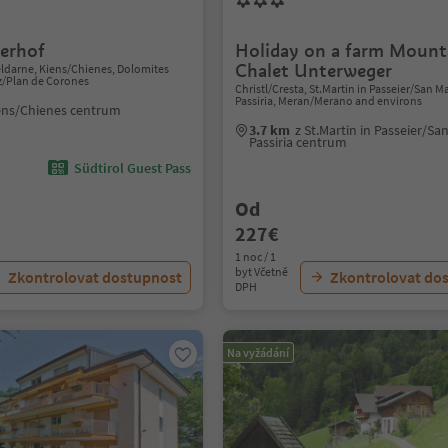
erhof
Holiday on a farm Mount
Chalet Unterweger
ldarne, Kiens/Chienes, Dolomites
z/Plan de Corones
Christl/Cresta, St.Martin in Passeier/San M
Passiria, Meran/Merano and environs
ens/Chienes centrum
3.7 km
z St.Martin in Passeier/Sa
Passiria centrum
Südtirol Guest Pass
Od
227€
1 noc / 1
byt Včetně
Zkontrolovat dostupnost
Zkontrolovat do
DPH
Na vyžádání