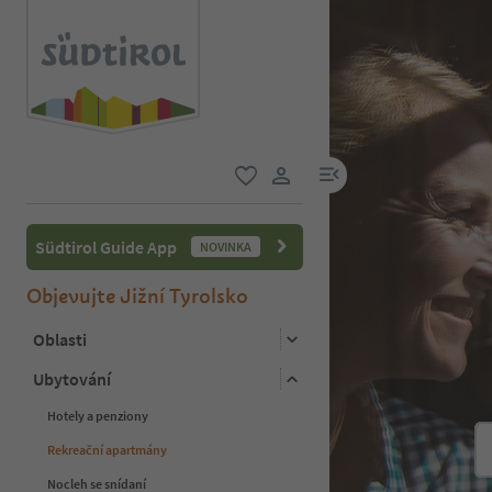
odkaz na menu
oblíbené
uživatelský odkaz
Südtirol Guide App
NOVINKA
Objevujte Jižní Tyrolsko
Oblasti
Ubytování
Hotely a penziony
Rekreační apartmány
Nocleh se snídaní