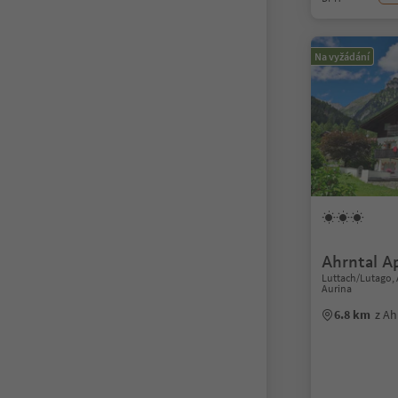
Na vyžádání
Ahrntal A
Luttach/Lutago, A
Aurina
6.8 km
z Ah