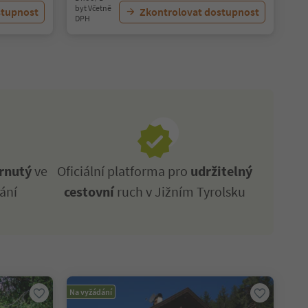
byt Včetně
stupnost
Zkontrolovat dostupnost
DPH
rnutý
ve
Oficiální platforma pro
udržitelný
ání
cestovní
ruch v Jižním Tyrolsku
Na vyžádání