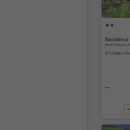
Residence 
Meran/Merano, 
1.1 km
z M