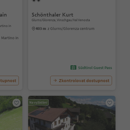
ain
Schönthaler Kurt
Glurns/Glorenza, Vinschgau/Val Venosta
artino in
403 m
z Glurns/Glorenza centrum
n Martino in
Südtirol Guest Pass
stupnost
Zkontrolovat dostupnost
Na vyžádání