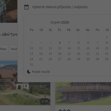
Vyberte datum příjezdu / odjezdu
Srpen
Po
Út
St
Čt
Pá
So
Ne
Po
Út
- Jižní Tyrolsko
1
2
1
3
4
5
6
7
8
9
7
8
10
11
12
13
14
15
16
14
15
 Pass
Hodnocení
Kategorie
Zpracovává
Udržitelné ubyt
17
18
19
20
21
22
23
21
22
24
25
26
27
28
29
30
28
29
31
Na vyžádání
Počet nocí:
0
1/14