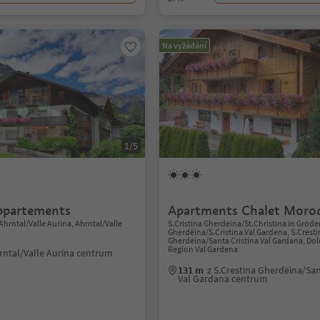
Na vyžádání
1/5
ppartements
Apartments Chalet Moro
hrntal/Valle Aurina, Ahrntal/Valle
S.Cristina Gherdëina/St.Christina in Gröde
Gherdëina/S.Cristina Val Gardena, S.Crest
Gherdëina/Santa Cristina Val Gardana, Do
Region Val Gardena
rntal/Valle Aurina centrum
131 m
z S.Crestina Gherdëina/San
Val Gardana centrum