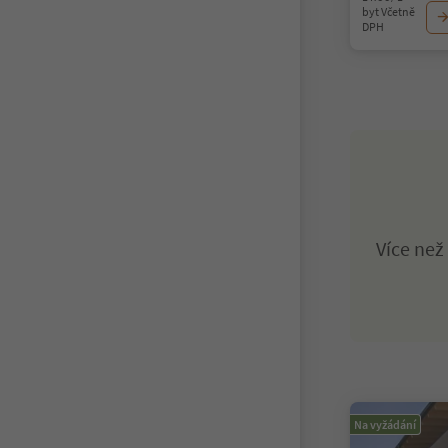
byt Včetně
DPH
Více ne
Na vyžádání