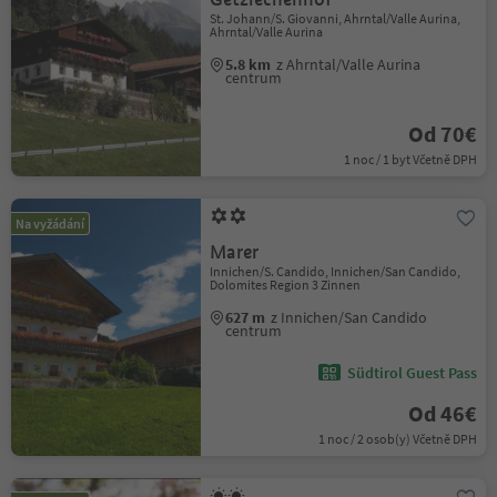
St. Johann/S. Giovanni, Ahrntal/Valle Aurina,
Ahrntal/Valle Aurina
5.8 km
z Ahrntal/Valle Aurina
centrum
Od 70€
1 noc / 1 byt Včetně DPH
Na vyžádání
Marer
Innichen/S. Candido, Innichen/San Candido,
Dolomites Region 3 Zinnen
627 m
z Innichen/San Candido
centrum
Südtirol Guest Pass
Od 46€
1 noc / 2 osob(y) Včetně DPH