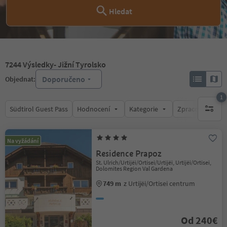
Hledat
7244
Výsledky
- Jižní Tyrolsko
Doporučeno
Objednat:
1
Südtirol Guest Pass
Hodnocení
Kategorie
Zpracovává
1 aktywn
Na vyžádání
Residence Prapoz
St. Ulrich/Urtijëi/Ortisei/Urtijëi, Urtijëi/Ortisei,
Dolomites Region Val Gardena
749 m
z Urtijëi/Ortisei centrum
Od 240€