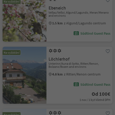
Na vyžádání
Ebeneich
Vellau/Velloi, Algund/Lagundo, Meran/Merano
and environs
1.5 km
z Algund/Lagundo centrum
Südtirol Guest Pass
Na vyžádání
Löchlerhof
Unterinn/Auna di Sotto, Ritten/Renon,
Bolzano/Bozen and environs
4.8 km
z Ritten/Renon centrum
Südtirol Guest Pass
Od 100€
1 noc / 1 byt Včetně DPH
Na vyžádání