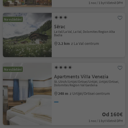
1 noc / 1 byt Včetně DPH
Na vyžádání
Sërac
La Val/La Val, La Val, Dolomites Region Alta
Badia
2.2 km
z La Val centrum
Na vyžádání
Apartments Villa Venezia
St. Ulrich/Urtijëi/Ortisei/Urtijëi, Urtijëi/Ortisei,
Dolomites Region Val Gardena
248 m
z Urtijëi/Ortisei centrum
Od 160€
1 noc / 1 byt Včetně DPH