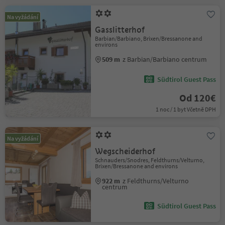
Na vyžádání
Gasslitterhof
Barbian/Barbiano, Brixen/Bressanone and
environs
509 m
z Barbian/Barbiano centrum
Südtirol Guest Pass
Od 120€
1 noc / 1 byt Včetně DPH
Na vyžádání
Wegscheiderhof
Schnauders/Snodres, Feldthurns/Velturno,
Brixen/Bressanone and environs
922 m
z Feldthurns/Velturno
centrum
Südtirol Guest Pass