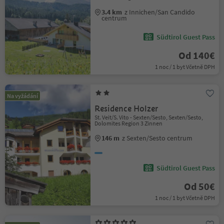
3.4 km
z Innichen/San Candido
centrum
Südtirol Guest Pass
Od 140€
1 noc / 1 byt Včetně DPH
Na vyžádání
Residence Holzer
St. Veit/S. Vito - Sexten/Sesto, Sexten/Sesto,
Dolomites Region 3 Zinnen
146 m
z Sexten/Sesto centrum
Südtirol Guest Pass
Od 50€
1 noc / 1 byt Včetně DPH