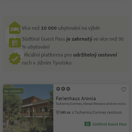
Více než
10 000
ubytování na výběr
Südtirol Guest Pass
je zahrnutý
ve více než 90
% ubytování
Oficiální platforma pro
udržitelný cestovní
ruch v Jižním Tyrolsku
Na vyžádání
Ferienhaus Aronia
Tscherms/Cermes, Meran/Merano and environs
545 m
z Tscherms/Cermes centrum
Südtirol Guest Pass