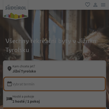
odk
oblíbené
uživatel
Všechny rekreační byty v Jižním
Tyrolsku
Kam chcete jet?
Jižní Tyrolsko
Vybrat termín
Hosté a pokoje
2 hosté / 1 pokoj