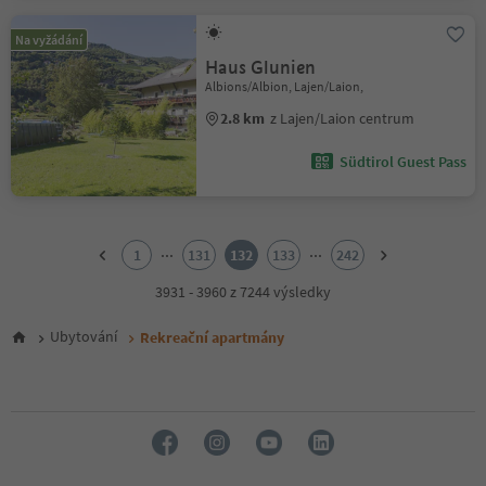
Na vyžádání
Haus Glunien
Albions/Albion, Lajen/Laion,
2.8 km
z Lajen/Laion centrum
Südtirol Guest Pass
1
2
...
...
1
131
132
133
242
3
4
3931 - 3960 z 7244 výsledky
5
6
Ubytování
Rekreační apartmány
7
8
9
10
11
12
13