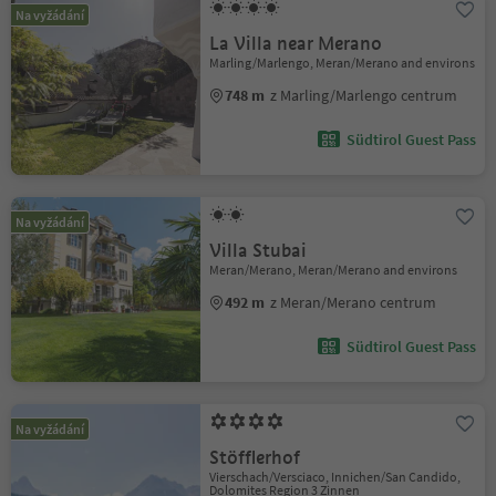
Na vyžádání
La Villa near Merano
Marling/Marlengo, Meran/Merano and environs
748 m
z Marling/Marlengo centrum
Südtirol Guest Pass
Na vyžádání
Villa Stubai
Meran/Merano, Meran/Merano and environs
492 m
z Meran/Merano centrum
Südtirol Guest Pass
Na vyžádání
Stöfflerhof
Vierschach/Versciaco, Innichen/San Candido,
Dolomites Region 3 Zinnen