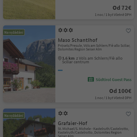
Od 72€
1 noc / 1 byt Včetně DPH
Na vyžádání
Maso Schantlhof
Prösels/Presule, Völs am Schlern/Fiè allo Sciliar,
Dolomites Region Seiser Alm
1.6 km
z Völs am Schlern/Fiè allo
Sciliar centrum
Südtirol Guest Pass
Od 100€
1 noc / 1 byt Včetně DPH
Na vyžádání
Grafaier-Hof
St. Michael/S. Michele - Kastelruth/Castelrotto,
Kastelruth/Castelrotto, Dolomites Region
Seiser Alm