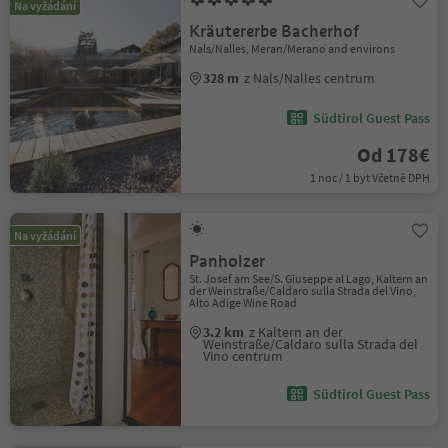
Na vyžádání
Kräutererbe Bacherhof
Nals/Nalles, Meran/Merano and environs
328 m
z Nals/Nalles centrum
Südtirol Guest Pass
Od 178€
1 noc / 1 byt Včetně DPH
Na vyžádání
Panholzer
St. Josef am See/S. Giuseppe al Lago, Kaltern an
der Weinstraße/Caldaro sulla Strada del Vino,
Alto Adige Wine Road
3.2 km
z Kaltern an der
Weinstraße/Caldaro sulla Strada del
Vino centrum
Südtirol Guest Pass