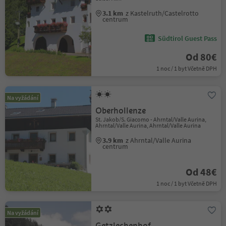
3.1 km
z Kastelruth/Castelrotto
centrum
Südtirol Guest Pass
Od 80€
1 noc / 1 byt Včetně DPH
Na vyžádání
Oberhollenze
St. Jakob/S. Giacomo - Ahrntal/Valle Aurina,
Ahrntal/Valle Aurina, Ahrntal/Valle Aurina
3.9 km
z Ahrntal/Valle Aurina
centrum
Od 48€
1 noc / 1 byt Včetně DPH
Na vyžádání
Getzlechenhof