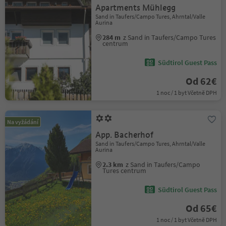
Apartments Mühlegg
Sand in Taufers/Campo Tures, Ahrntal/Valle
Aurina
284 m
z Sand in Taufers/Campo Tures
centrum
Südtirol Guest Pass
Od 62€
1 noc / 1 byt Včetně DPH
Na vyžádání
App. Bacherhof
Sand in Taufers/Campo Tures, Ahrntal/Valle
Aurina
2.3 km
z Sand in Taufers/Campo
Tures centrum
Südtirol Guest Pass
Od 65€
1 noc / 1 byt Včetně DPH