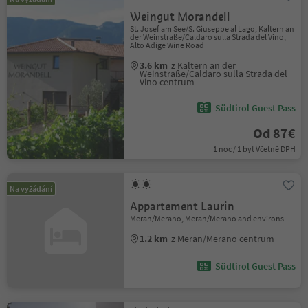
Weingut Morandell
St. Josef am See/S. Giuseppe al Lago, Kaltern an
der Weinstraße/Caldaro sulla Strada del Vino,
Alto Adige Wine Road
3.6 km
z Kaltern an der
Weinstraße/Caldaro sulla Strada del
Vino centrum
Südtirol Guest Pass
Od 87€
1 noc / 1 byt Včetně DPH
Na vyžádání
Appartement Laurin
Meran/Merano, Meran/Merano and environs
1.2 km
z Meran/Merano centrum
Südtirol Guest Pass