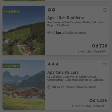
Na vyžádání
App. Lüch Rudiferia
San Cassiano/San Cassiano, Badia, Dolomites
Region Alta Badia
4.0 km
z Badia centrum
Od 72€
1 noc / 1 byt Včetně DPH
Na vyžádání
Apartments Lara
St. Jakob/S. Giacomo - St.Ulrich/Ortisei,
Urtijëi/Ortisei, Dolomites Region Val Gardena
970 m
z Urtijëi/Ortisei centrum
Od 132€
1 noc / 2 osob(y) Včetně DPH