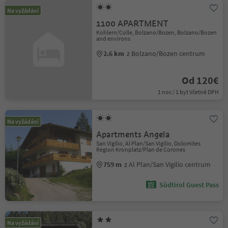
Na vyžádání
1100 APARTMENT
Kohlern/Colle, Bolzano/Bozen, Bolzano/Bozen
and environs
2.6 km
z Bolzano/Bozen centrum
Od 120€
1 noc / 1 byt Včetně DPH
Na vyžádání
Apartments Angela
San Vigilio, Al Plan/San Vigilio, Dolomites
Region Kronplatz/Plan de Corones
759 m
z Al Plan/San Vigilio centrum
Südtirol Guest Pass
Na vyžádání