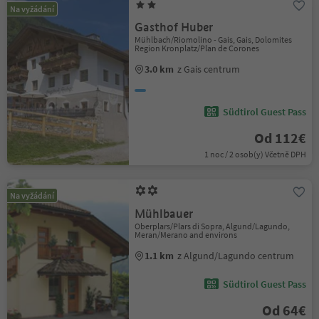
Na vyžádání
Gasthof Huber
Mühlbach/Riomolino - Gais, Gais, Dolomites
Region Kronplatz/Plan de Corones
3.0 km
z Gais centrum
Südtirol Guest Pass
Od 112€
1 noc / 2 osob(y) Včetně DPH
Na vyžádání
Mühlbauer
Oberplars/Plars di Sopra, Algund/Lagundo,
Meran/Merano and environs
1.1 km
z Algund/Lagundo centrum
Südtirol Guest Pass
Od 64€