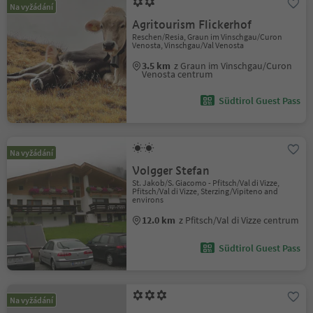
Na vyžádání
Agritourism Flickerhof
Reschen/Resia, Graun im Vinschgau/Curon
Venosta, Vinschgau/Val Venosta
3.5 km
z Graun im Vinschgau/Curon
Venosta centrum
Südtirol Guest Pass
Na vyžádání
Volgger Stefan
St. Jakob/S. Giacomo - Pfitsch/Val di Vizze,
Pfitsch/Val di Vizze, Sterzing/Vipiteno and
environs
12.0 km
z Pfitsch/Val di Vizze centrum
Südtirol Guest Pass
Na vyžádání