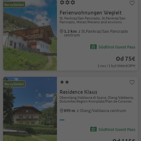
Na vyžádání
Ferienwohnungen Wegleit
St. Pankraz/San Pancrazio, St.Pankraz/San
Pancrazio, Meran/Merano and environs
1.2 km
z St.Pankraz/San Pancrazio
centrum
Südtirol Guest Pass
Od 75€
1 noc / 1 byt Včetně DPH
Na vyžádání
Residence Klaus
Oberolang/Valdaora di Sopra, Olang/Valdaora,
Dolomites Region Kronplatz/Plan de Corones
899 m
z Olang/Valdaora centrum
Südtirol Guest Pass
Od 115€