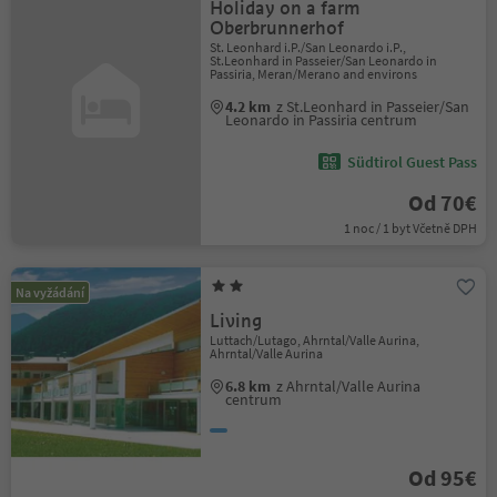
Holiday on a farm
Oberbrunnerhof
St. Leonhard i.P./San Leonardo i.P.,
St.Leonhard in Passeier/San Leonardo in
Passiria, Meran/Merano and environs
4.2 km
z St.Leonhard in Passeier/San
Leonardo in Passiria centrum
Südtirol Guest Pass
Od 70€
1 noc / 1 byt Včetně DPH
Na vyžádání
Living
Luttach/Lutago, Ahrntal/Valle Aurina,
Ahrntal/Valle Aurina
6.8 km
z Ahrntal/Valle Aurina
centrum
Od 95€