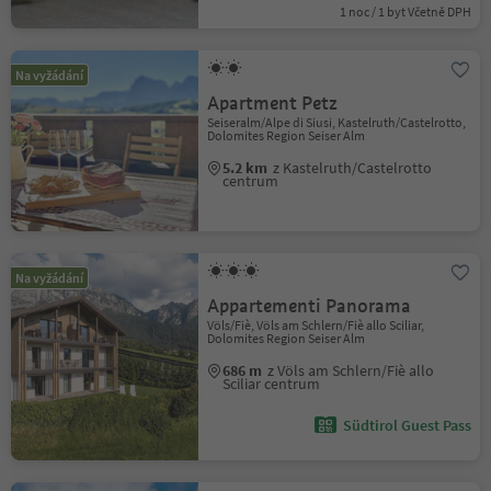
1 noc / 1 byt Včetně DPH
Na vyžádání
Apartment Petz
Seiseralm/Alpe di Siusi, Kastelruth/Castelrotto,
Dolomites Region Seiser Alm
5.2 km
z Kastelruth/Castelrotto
centrum
Na vyžádání
Appartementi Panorama
Völs/Fiè, Völs am Schlern/Fiè allo Sciliar,
Dolomites Region Seiser Alm
686 m
z Völs am Schlern/Fiè allo
Sciliar centrum
Südtirol Guest Pass