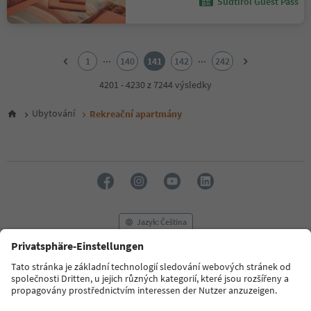
Südtirol Guest Pass
1
2
...
...
1
140
141
142
242
3
4
4201 - 4230 z 7244 výsledky
5
6
Ubytování
Rekreační apartmány
7
8
9
10
11
12
13
14
Jazyk: Čeština
15
16
17
FAQ
Kontaktujte nás
Tisk
MICE
18
Zásady ochrany osobních údajů
Podmínky a ujednání
Tiráž
19
20
Zásady používání souborů cookie
Filmová komise
O nás