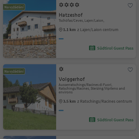
Na vyžádání
Hatzeshof
Tschöfas/Ceves, Lajen/Laion,
1.1 km
z Lajen/Laion centrum
Südtirol Guest Pass
Na vyžádání
Volggerhof
Ausserratschings/Racines di Fuori,
Ratschings/Racines, Sterzing/Vipiteno and
environs
3.5 km
z Ratschings/Racines centrum
Südtirol Guest Pass