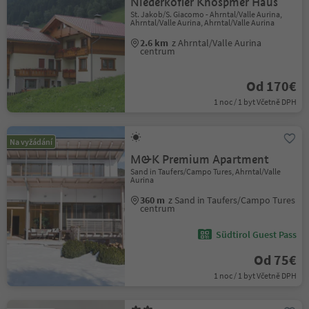
Niederkofler Knospmer Haus
St. Jakob/S. Giacomo - Ahrntal/Valle Aurina,
Ahrntal/Valle Aurina, Ahrntal/Valle Aurina
2.6 km
z Ahrntal/Valle Aurina
centrum
Od 170€
1 noc / 1 byt Včetně DPH
Na vyžádání
M&K Premium Apartment
Sand in Taufers/Campo Tures, Ahrntal/Valle
Aurina
360 m
z Sand in Taufers/Campo Tures
centrum
Südtirol Guest Pass
Od 75€
1 noc / 1 byt Včetně DPH