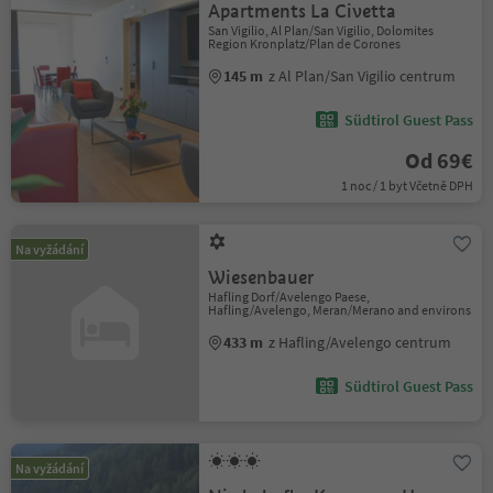
Apartments La Civetta
San Vigilio, Al Plan/San Vigilio, Dolomites
Region Kronplatz/Plan de Corones
145 m
z Al Plan/San Vigilio centrum
Südtirol Guest Pass
Od 69€
1 noc / 1 byt Včetně DPH
Na vyžádání
Wiesenbauer
Hafling Dorf/Avelengo Paese,
Hafling/Avelengo, Meran/Merano and environs
433 m
z Hafling/Avelengo centrum
Südtirol Guest Pass
Na vyžádání