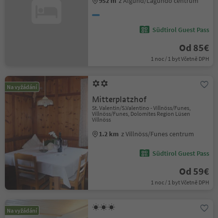
952 m
z Algund/Lagundo centrum
Südtirol Guest Pass
Od 85€
1 noc / 1 byt Včetně DPH
Na vyžádání
Mitterplatzhof
St. Valentin/S.Valentino - Villnöss/Funes,
Villnöss/Funes, Dolomites Region Lüsen
Villnöss
1.2 km
z Villnöss/Funes centrum
Südtirol Guest Pass
Od 59€
1 noc / 1 byt Včetně DPH
Na vyžádání