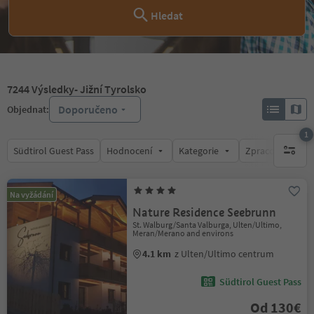
Hledat
7244
Výsledky
- Jižní Tyrolsko
Doporučeno
Objednat:
1
Südtirol Guest Pass
Hodnocení
Kategorie
Zpracovává
1 aktywn
Na vyžádání
Nature Residence Seebrunn
St. Walburg/Santa Valburga, Ulten/Ultimo,
Meran/Merano and environs
4.1 km
z Ulten/Ultimo centrum
Südtirol Guest Pass
Od 130€