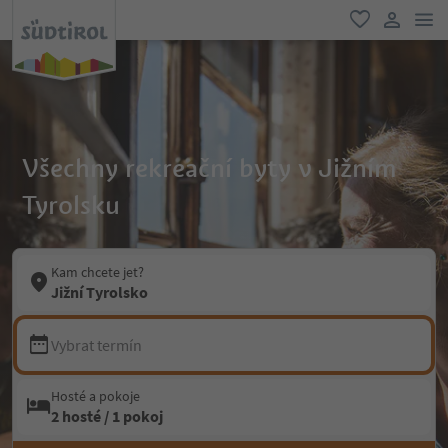
odk
oblíbené
uživatel
Všechny rekreační byty v Jižním
Tyrolsku
Kam chcete jet?
Jižní Tyrolsko
Vybrat termín
Hosté a pokoje
2 hosté / 1 pokoj