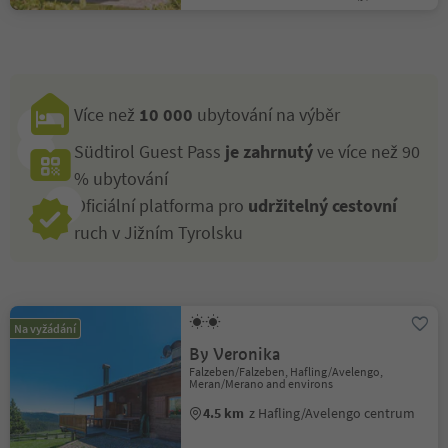
Více než
10 000
ubytování na výběr
Südtirol Guest Pass
je zahrnutý
ve více než 90
% ubytování
Oficiální platforma pro
udržitelný cestovní
ruch v Jižním Tyrolsku
Na vyžádání
By Veronika
Falzeben/Falzeben, Hafling/Avelengo,
Meran/Merano and environs
4.5 km
z Hafling/Avelengo centrum