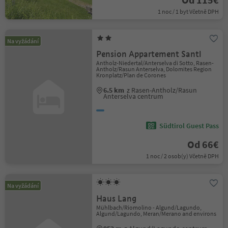
1 noc / 1 byt Včetně DPH
Na vyžádání
Pension Appartement Santl
Antholz-Niedertal/Anterselva di Sotto, Rasen-
Antholz/Rasun Anterselva, Dolomites Region
Kronplatz/Plan de Corones
6.5 km
z Rasen-Antholz/Rasun
Anterselva centrum
Südtirol Guest Pass
Od 66€
1 noc / 2 osob(y) Včetně DPH
Na vyžádání
Haus Lang
Mühlbach/Riomolino - Algund/Lagundo,
Algund/Lagundo, Meran/Merano and environs