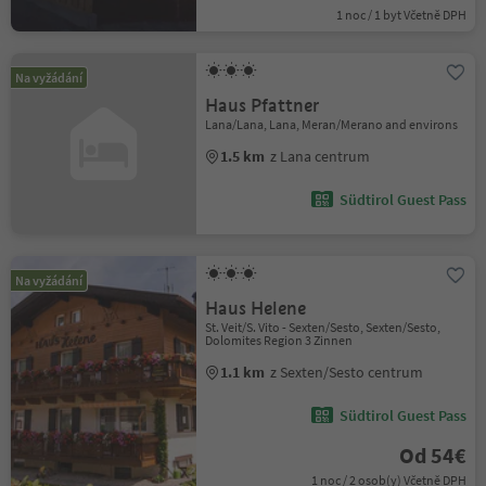
1 noc / 1 byt Včetně DPH
Na vyžádání
Haus Pfattner
Lana/Lana, Lana, Meran/Merano and environs
1.5 km
z Lana centrum
Südtirol Guest Pass
Na vyžádání
Haus Helene
St. Veit/S. Vito - Sexten/Sesto, Sexten/Sesto,
Dolomites Region 3 Zinnen
1.1 km
z Sexten/Sesto centrum
Südtirol Guest Pass
Od 54€
1 noc / 2 osob(y) Včetně DPH