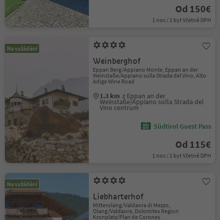
Od 150€
1 noc / 1 byt Včetně DPH
Na vyžádání
Weinberghof
Eppan Berg/Appiano Monte, Eppan an der
Weinstaße/Appiano sulla Strada del Vino, Alto
Adige Wine Road
1.3 km
z Eppan an der
Weinstaße/Appiano sulla Strada del
Vino centrum
Südtirol Guest Pass
Od 115€
1 noc / 1 byt Včetně DPH
Na vyžádání
Liebharterhof
Mitterolang/Valdaora di Mezzo,
Olang/Valdaora, Dolomites Region
Kronplatz/Plan de Corones