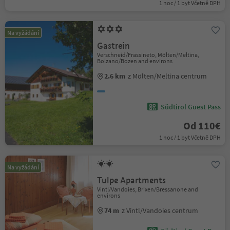
1 noc / 1 byt Včetně DPH
Na vyžádání
Gastrein
Verschneid/Frassineto, Mölten/Meltina,
Bolzano/Bozen and environs
2.6 km
z Mölten/Meltina centrum
Südtirol Guest Pass
Od 110€
1 noc / 1 byt Včetně DPH
Na vyžádání
Tulpe Apartments
Vintl/Vandoies, Brixen/Bressanone and
environs
74 m
z Vintl/Vandoies centrum