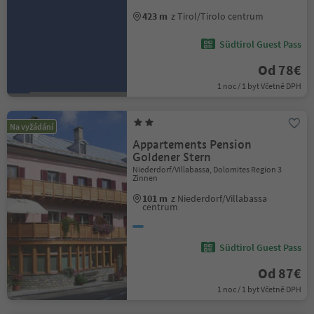
423 m
z Tirol/Tirolo centrum
Südtirol Guest Pass
Od 78€
1 noc / 1 byt Včetně DPH
Na vyžádání
Appartements Pension
Goldener Stern
Niederdorf/Villabassa, Dolomites Region 3
Zinnen
101 m
z Niederdorf/Villabassa
centrum
Südtirol Guest Pass
Od 87€
1 noc / 1 byt Včetně DPH