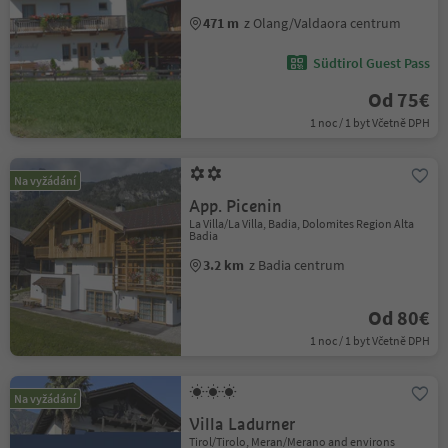
471 m
z Olang/Valdaora centrum
Südtirol Guest Pass
Od 75€
1 noc / 1 byt Včetně DPH
Na vyžádání
App. Picenin
La Villa/La Villa, Badia, Dolomites Region Alta
Badia
3.2 km
z Badia centrum
Od 80€
1 noc / 1 byt Včetně DPH
Na vyžádání
Villa Ladurner
Tirol/Tirolo, Meran/Merano and environs