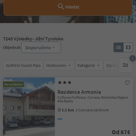
Hledat
7243
Výsledky
- Jižní Tyrolsko
Doporučeno
Objednat:
1
Südtirol Guest Pass
Hodnocení
Kategorie
Zpracovává
1 aktywn
Na vyžádání
Residence Armonia
Colfosco/Colfosco, Corvara, Dolomites Region
Alta Badia
1.5 km
z Corvara centrum
Od 87€