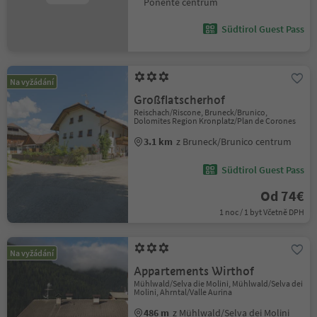
Ponente centrum
Südtirol Guest Pass
Na vyžádání
Großflatscherhof
Reischach/Riscone, Bruneck/Brunico,
Dolomites Region Kronplatz/Plan de Corones
3.1 km
z Bruneck/Brunico centrum
Südtirol Guest Pass
Od 74€
1 noc / 1 byt Včetně DPH
Na vyžádání
Appartements Wirthof
Mühlwald/Selva die Molini, Mühlwald/Selva dei
Molini, Ahrntal/Valle Aurina
486 m
z Mühlwald/Selva dei Molini