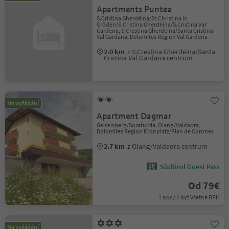
Apartments Puntea
S.Cristina Gherdëina/St.Christina in
Gröden/S.Cristina Gherdëina/S.Cristina Val
Gardena, S.Crestina Gherdëina/Santa Cristina
Val Gardana, Dolomites Region Val Gardena
2.0 km
z S.Crestina Gherdëina/Santa
Cristina Val Gardana centrum
Na vyžádání
Apartment Dagmar
Geiselsberg/Sorafurcia, Olang/Valdaora,
Dolomites Region Kronplatz/Plan de Corones
2.7 km
z Olang/Valdaora centrum
Südtirol Guest Pass
Od 79€
1 noc / 1 byt Včetně DPH
Na vyžádání