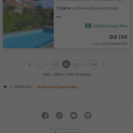
504 m
z Schenna/Scena centrum
Südtirol Guest Pass
Od 76€
1 noc / 1 byt Včetně DPH
1
2
...
...
1
60
61
62
242
3
4
1801 - 1830 z 7243 výsledky
5
6
Ubytování
Rekreační apartmány
7
8
9
10
11
12
13
14
Jazyk: Čeština