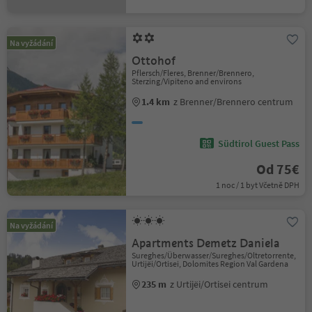
Na vyžádání
Ottohof
Pflersch/Fleres, Brenner/Brennero,
Sterzing/Vipiteno and environs
1.4 km
z Brenner/Brennero centrum
Südtirol Guest Pass
Od 75€
1 noc / 1 byt Včetně DPH
Na vyžádání
Apartments Demetz Daniela
Sureghes/Überwasser/Sureghes/Oltretorrente,
Urtijëi/Ortisei, Dolomites Region Val Gardena
235 m
z Urtijëi/Ortisei centrum