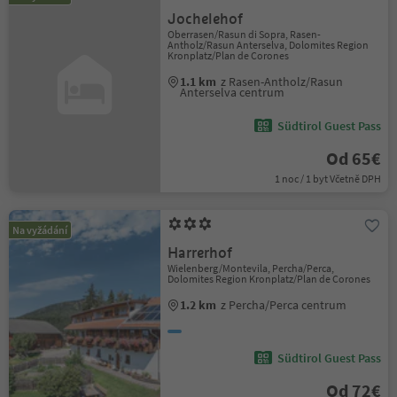
Jochelehof
Oberrasen/Rasun di Sopra, Rasen-
Antholz/Rasun Anterselva, Dolomites Region
Kronplatz/Plan de Corones
1.1 km
z Rasen-Antholz/Rasun
Anterselva centrum
Südtirol Guest Pass
Od 65€
1 noc / 1 byt Včetně DPH
Na vyžádání
Harrerhof
Wielenberg/Montevila, Percha/Perca,
Dolomites Region Kronplatz/Plan de Corones
1.2 km
z Percha/Perca centrum
Südtirol Guest Pass
Od 72€