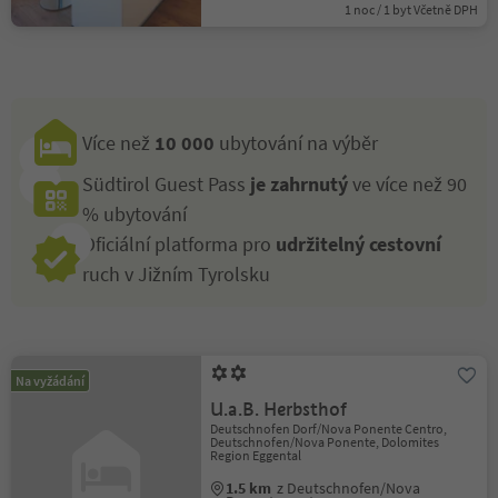
1 noc / 1 byt Včetně DPH
Více než
10 000
ubytování na výběr
Südtirol Guest Pass
je zahrnutý
ve více než 90
% ubytování
Oficiální platforma pro
udržitelný cestovní
ruch v Jižním Tyrolsku
Na vyžádání
U.a.B. Herbsthof
Deutschnofen Dorf/Nova Ponente Centro,
Deutschnofen/Nova Ponente, Dolomites
Region Eggental
1.5 km
z Deutschnofen/Nova