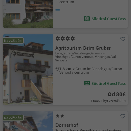
centrum
Südtirol Guest Pass
Na vyžádání
Agritourism Beim Gruber
Langtaufers/Vallelunga, Graun im
Vinschgau/Curon Venosta, Vinschgau/Val
Venosta
7.8 km
z Graun im Vinschgau/Curon
Venosta centrum
Südtirol Guest Pass
Od 80€
1 noc / 1 byt Včetně DPH
Na vyžádání
Dornerhof
Schenna/Scena, Meran/Merano and environs