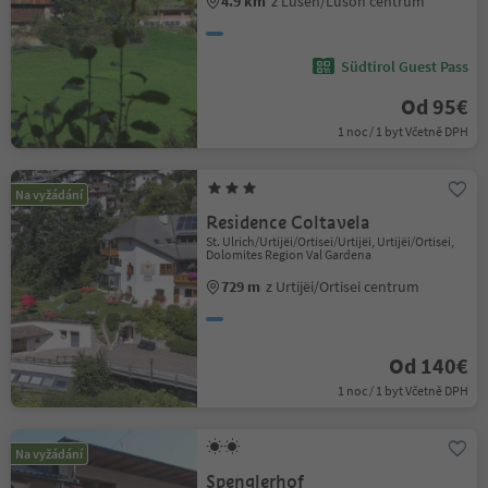
4.9 km
z Lüsen/Luson centrum
Südtirol Guest Pass
Od 95€
1 noc / 1 byt Včetně DPH
Na vyžádání
Residence Coltavela
St. Ulrich/Urtijëi/Ortisei/Urtijëi, Urtijëi/Ortisei,
Dolomites Region Val Gardena
729 m
z Urtijëi/Ortisei centrum
Od 140€
1 noc / 1 byt Včetně DPH
Na vyžádání
Spenglerhof