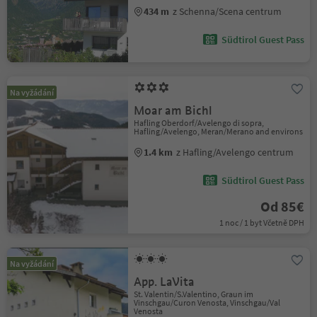
434 m
z Schenna/Scena centrum
Südtirol Guest Pass
Na vyžádání
Moar am Bichl
Hafling Oberdorf/Avelengo di sopra,
Hafling/Avelengo, Meran/Merano and environs
1.4 km
z Hafling/Avelengo centrum
Südtirol Guest Pass
Od 85€
1 noc / 1 byt Včetně DPH
Na vyžádání
App. LaVita
St. Valentin/S.Valentino, Graun im
Vinschgau/Curon Venosta, Vinschgau/Val
Venosta