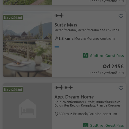
1 noc / 1 byt Včetně DPH
Na vyžádání
Suite Mais
Meran/Merano, Meran/Merano and environs
1.8 km
z Meran/Merano centrum
Südtirol Guest Pass
Od 245€
1 noc / 1 byt Včetně DPH
Na vyžádání
App. Dream Home
Brunico città/Bruneck Stadt, Bruneck/Brunico,
Dolomites Region Kronplatz/Plan de Corones
350 m
z Bruneck/Brunico centrum
Südtirol Guest Pass