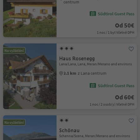
centrum
Südtirol Guest Pass
Od 50€
1 noc / 1 byt Včetně DPH
Na vyžádání
Haus Rosenegg
Lana/Lana, Lana, Meran/Merano and environs
2.1 km
z Lana centrum
Südtirol Guest Pass
Od 60€
1 noc / 2 osob(y) Včetně DPH
Na vyžádání
Schönau
Schenna/Scena, Meran/Merano and environs