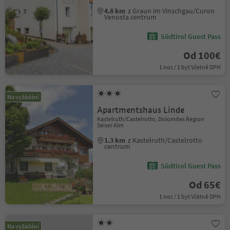
4.8 km
z Graun im Vinschgau/Curon
Venosta centrum
Südtirol Guest Pass
Od 100€
1 noc / 1 byt Včetně DPH
Na vyžádání
Apartmentshaus Linde
Kastelruth/Castelrotto, Dolomites Region
Seiser Alm
1.3 km
z Kastelruth/Castelrotto
centrum
Südtirol Guest Pass
Od 65€
1 noc / 1 byt Včetně DPH
Na vyžádání