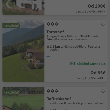
Od 100€
1 noc / 1 byt Včetně DPH
Na vyžádání
Traterhof
Spinges/Spinga, Mühlbach/Rio di Pusteria,
Brixen/Bressanone and environs
1.5 km
z Mühlbach/Rio di Pusteria
centrum
Südtirol Guest Pass
Od 85€
1 noc / 1 byt Včetně DPH
Na vyžádání
Raffreiderhof
Lüsen/Luson, Dolomites Region Lüsen Villnöss