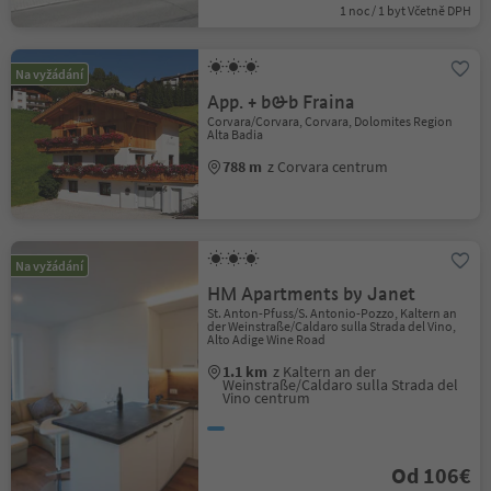
1 noc / 1 byt Včetně DPH
Na vyžádání
App. + b&b Fraina
Corvara/Corvara, Corvara, Dolomites Region
Alta Badia
788 m
z Corvara centrum
Na vyžádání
HM Apartments by Janet
St. Anton-Pfuss/S. Antonio-Pozzo, Kaltern an
der Weinstraße/Caldaro sulla Strada del Vino,
Alto Adige Wine Road
1.1 km
z Kaltern an der
Weinstraße/Caldaro sulla Strada del
Vino centrum
Od 106€