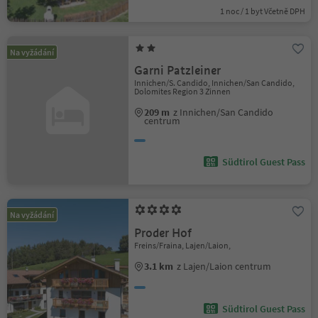
1 noc / 1 byt Včetně DPH
Na vyžádání
Garni Patzleiner
Innichen/S. Candido, Innichen/San Candido,
Dolomites Region 3 Zinnen
209 m
z Innichen/San Candido
centrum
Südtirol Guest Pass
Na vyžádání
Proder Hof
Freins/Fraina, Lajen/Laion,
3.1 km
z Lajen/Laion centrum
Südtirol Guest Pass