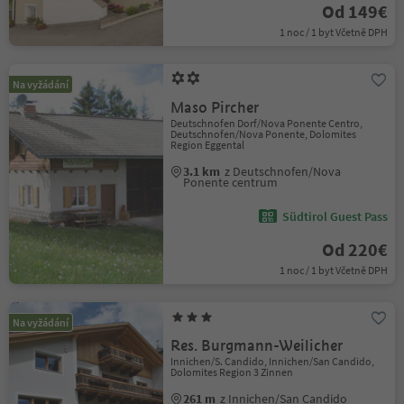
Od 149€
1 noc / 1 byt Včetně DPH
Na vyžádání
Maso Pircher
Deutschnofen Dorf/Nova Ponente Centro,
Deutschnofen/Nova Ponente, Dolomites
Region Eggental
3.1 km
z Deutschnofen/Nova
Ponente centrum
Südtirol Guest Pass
Od 220€
1 noc / 1 byt Včetně DPH
Na vyžádání
Res. Burgmann-Weilicher
Innichen/S. Candido, Innichen/San Candido,
Dolomites Region 3 Zinnen
261 m
z Innichen/San Candido