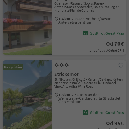
Oberrasen/Rasun di Sopra, Rasen-
Antholz/Rasun Anterselva, Dolomites Region
Kronplatz/Plan de Corones
1.4 km
z Rasen-Antholz/Rasun
Anterselva centrum
Südtirol Guest Pass
Od 70€
1 noc / 1 byt Včetně DPH
Na vyžádání
Strickerhof
St. Nikolaus/S. Nicolò - Kaltern/Caldaro, Kaltern
an der Weinstraße/Caldaro sulla Strada del
Vino, Alto Adige Wine Road
1.3 km
z Kaltern an der
Weinstraße/Caldaro sulla Strada del
Vino centrum
Südtirol Guest Pass
Od 95€