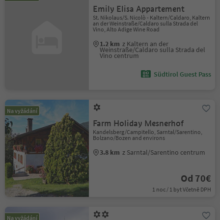
Emily Elisa Appartement
St. Nikolaus/S. Nicolò - Kaltern/Caldaro, Kaltern
an der Weinstraße/Caldaro sulla Strada del
Vino, Alto Adige Wine Road
1.2 km
z Kaltern an der
Weinstraße/Caldaro sulla Strada del
Vino centrum
Südtirol Guest Pass
Na vyžádání
Farm Holiday Mesnerhof
Kandelsberg/Campitello, Sarntal/Sarentino,
Bolzano/Bozen and environs
3.8 km
z Sarntal/Sarentino centrum
Od 70€
1 noc / 1 byt Včetně DPH
Na vyžádání