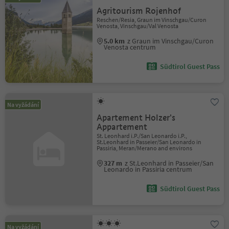
Agritourism Rojenhof
Reschen/Resia, Graun im Vinschgau/Curon
Venosta, Vinschgau/Val Venosta
5.0 km
z Graun im Vinschgau/Curon
Venosta centrum
Südtirol Guest Pass
Na vyžádání
Apartement Holzer's
Appartement
St. Leonhard i.P./San Leonardo i.P.,
St.Leonhard in Passeier/San Leonardo in
Passiria, Meran/Merano and environs
327 m
z St.Leonhard in Passeier/San
Leonardo in Passiria centrum
Südtirol Guest Pass
Na vyžádání