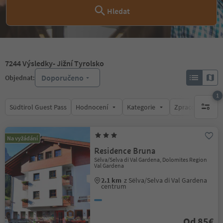
Hledat
7244
Výsledky
- Jižní Tyrolsko
Doporučeno
Objednat:
1
Südtirol Guest Pass
Hodnocení
Kategorie
Zpracovává
1 aktywn
Na vyžádání
Residence Bruna
Sëlva/Selva di Val Gardena, Dolomites Region
Val Gardena
2.1 km
z Sëlva/Selva di Val Gardena
centrum
Od 85€