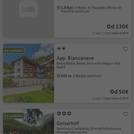
2.8 km
z Moos in Passeier/Moso in
Passiria centrum
Od 130€
1 noc / 1 byt Včetně DPH
Na vyžádání
App. Biancaneve
Badia/Badia, Badia, Dolomites Region Alta
Badia
641 m
z Badia centrum
Od 50€
1 noc / 1 byt Včetně DPH
Na vyžádání
Golserhof
Steinhaus/Cadipietra, Ahrntal/Valle Aurina,
Ahrntal/Valle Aurina