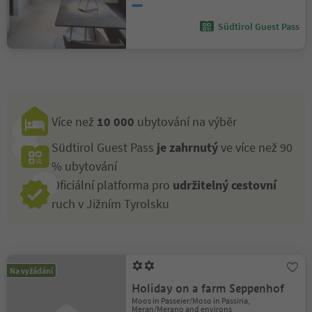
Südtirol Guest Pass
Více než
10 000
ubytování na výběr
Südtirol Guest Pass
je zahrnutý
ve více než 90
% ubytování
Oficiální platforma pro
udržitelný cestovní
ruch v Jižním Tyrolsku
Na vyžádání
Holiday on a farm Seppenhof
Moos in Passeier/Moso in Passiria,
Meran/Merano and environs