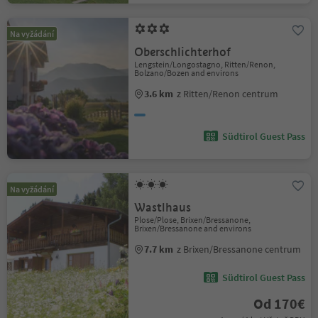
Na vyžádání
Oberschlichterhof
Lengstein/Longostagno, Ritten/Renon,
Bolzano/Bozen and environs
3.6 km
z Ritten/Renon centrum
Südtirol Guest Pass
Na vyžádání
Wastlhaus
Plose/Plose, Brixen/Bressanone,
Brixen/Bressanone and environs
7.7 km
z Brixen/Bressanone centrum
Südtirol Guest Pass
Od 170€