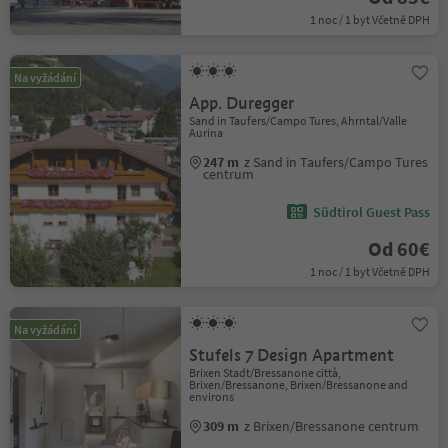
1 noc / 1 byt Včetně DPH
Na vyžádání
App. Duregger
Sand in Taufers/Campo Tures, Ahrntal/Valle
Aurina
247 m
z Sand in Taufers/Campo Tures
centrum
Südtirol Guest Pass
Od 60€
1 noc / 1 byt Včetně DPH
Na vyžádání
Stufels 7 Design Apartment
Brixen Stadt/Bressanone città,
Brixen/Bressanone, Brixen/Bressanone and
environs
309 m
z Brixen/Bressanone centrum