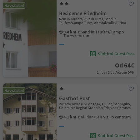
Na vyžádání
Residence Friedheim
Rein in Taufers/Riva di Tures, Sand in
Taufers/Campo Tures, Ahrntal/Valle Aurina
9.4 km
z Sand in Taufers/Campo
Tures centrum
Südtirol Guest Pass
Od 64€
1 noc / 1 byt Včetně DPH
Na vyžádání
Gasthof Post
Zwischenwasser/Longega, Al Plan/San Vigilio,
Dolomites Region Kronplatz/Plan de Corones
4.1 km
z Al Plan/San Vigilio centrum
Südtirol Guest Pass