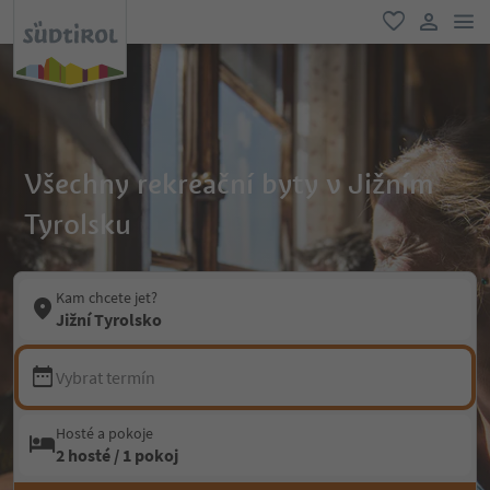
odk
oblíbené
uživatel
Všechny rekreační byty v Jižním
Tyrolsku
Kam chcete jet?
Jižní Tyrolsko
Vybrat termín
Hosté a pokoje
2 hosté / 1 pokoj