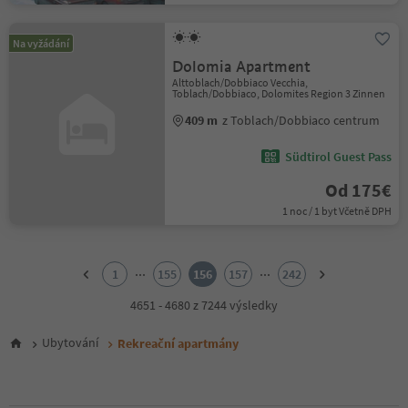
Na vyžádání
Dolomia Apartment
Alttoblach/Dobbiaco Vecchia,
Toblach/Dobbiaco, Dolomites Region 3 Zinnen
409 m
z Toblach/Dobbiaco centrum
Südtirol Guest Pass
Od 175€
1 noc / 1 byt Včetně DPH
1
2
...
...
1
155
156
157
242
3
4
4651 - 4680 z 7244 výsledky
5
6
Ubytování
Rekreační apartmány
7
8
9