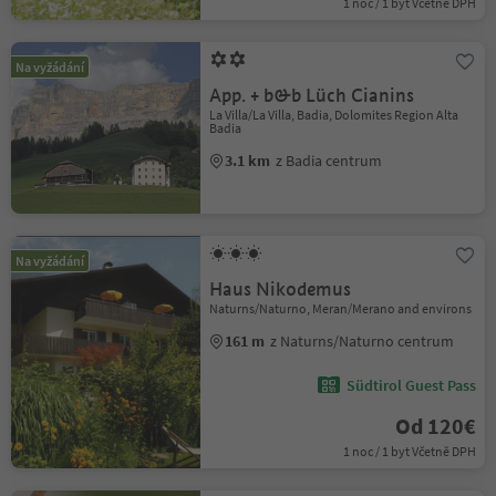
1 noc / 1 byt Včetně DPH
Na vyžádání
App. + b&b Lüch Cianins
La Villa/La Villa, Badia, Dolomites Region Alta
Badia
3.1 km
z Badia centrum
Na vyžádání
Haus Nikodemus
Naturns/Naturno, Meran/Merano and environs
161 m
z Naturns/Naturno centrum
Südtirol Guest Pass
Od 120€
1 noc / 1 byt Včetně DPH