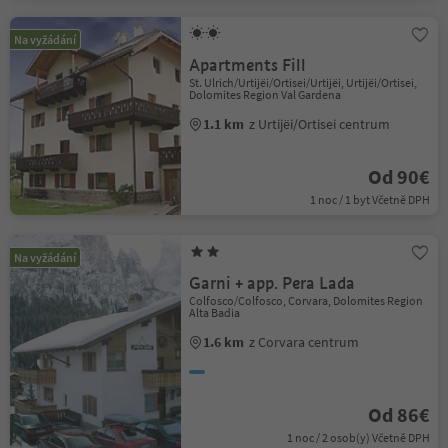
Na vyžádání
Apartments Fill
St. Ulrich/Urtijëi/Ortisei/Urtijëi, Urtijëi/Ortisei,
Dolomites Region Val Gardena
1.1 km
z Urtijëi/Ortisei centrum
Od 90€
1 noc / 1 byt Včetně DPH
Na vyžádání
Garni + app. Pera Lada
Colfosco/Colfosco, Corvara, Dolomites Region
Alta Badia
1.6 km
z Corvara centrum
Od 86€
1 noc / 2 osob(y) Včetně DPH