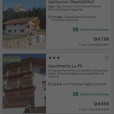
Agriturism Oberbühlhof
Eggen/Ega, Deutschnofen/Nova Ponente,
Dolomites Region Eggental
7.6 km
z Deutschnofen/Nova
Ponente centrum
Südtirol Guest Pass
Od 78€
1 noc / 1 byt Včetně DPH
Na vyžádání
Apartments La Pli
Enneberg Pfarre/Pieve di Marebbe, Al Plan/San
Vigilio, Dolomites Region Kronplatz/Plan de
Corones
2.6 km
z Al Plan/San Vigilio centrum
Südtirol Guest Pass
Od 65€
1 noc / 1 byt Včetně DPH