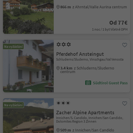
866 m
z Ahrntal/Valle Aurina centrum
Od 77€
1 noc / 1 byt Včetně DPH
Na vyžádání
Pferdehof Ansteingut
Schluderns/Sluderno, Vinschgau/Val Venosta
3.4 km
z Schluderns/Sluderno
centrum
Südtirol Guest Pass
Na vyžádání
Zacher Alpine Apartments
Innichen/S. Candido, Innichen/San Candido,
Dolomites Region 3 Zinnen
509 m
z Innichen/San Candido