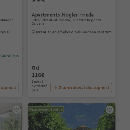
Apartments Nogler Frieda
Catinaccio,
Sëlva/Selva di Val Gardena, Dolomites Region Val
Gardena
res al
489 m
z Sëlva/Selva di Val Gardena centrum
 Guest Pass
Od
116€
1 noc / 1
byt Včetně
stupnost
Zkontrolovat dostupnost
DPH
Rezervovatelné online