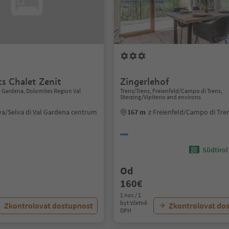
s Chalet Zenit
Zingerlehof
al Gardena, Dolomites Region Val
Trens/Trens, Freienfeld/Campo di Trens,
Sterzing/Vipiteno and environs
va/Selva di Val Gardena centrum
167 m
z Freienfeld/Campo di Tr
Südtirol
Od
160€
1 noc / 1
byt Včetně
Zkontrolovat dostupnost
Zkontrolovat do
DPH