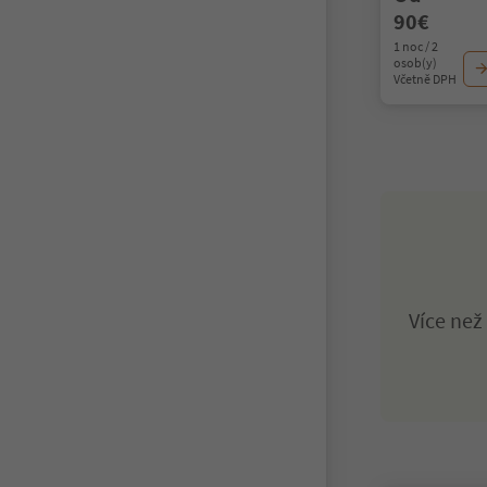
90€
1 noc / 2
osob(y)
Včetně DPH
Více ne