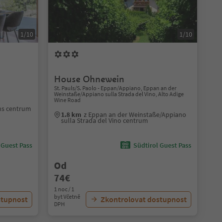
1/10
1/10
House Ohnewein
St. Pauls/S. Paolo - Eppan/Appiano, Eppan an der
Weinstaße/Appiano sulla Strada del Vino, Alto Adige
Wine Road
ens centrum
1.8 km
z Eppan an der Weinstaße/Appiano
sulla Strada del Vino centrum
 Guest Pass
Südtirol Guest Pass
Od
74€
1 noc / 1
byt Včetně
stupnost
Zkontrolovat dostupnost
DPH