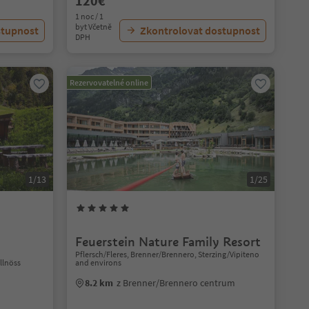
120€
1 noc / 1
byt Včetně
stupnost
Zkontrolovat dostupnost
DPH
Rezervovatelné online
1/13
1/25
Feuerstein Nature Family Resort
Pflersch/Fleres, Brenner/Brennero, Sterzing/Vipiteno
llnöss
and environs
8.2 km
z Brenner/Brennero centrum