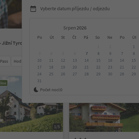
Vyberte datum příjezdu / odjezdu
Srpen
Po
Út
St
Čt
Pá
So
Ne
Po
Út
- Jižní Tyrolsko
1
2
1
3
4
5
6
7
8
9
7
8
10
11
12
13
14
15
16
14
15
 Pass
Hodnocení
Kategorie
Zpracovává
Udržitelné ubyt
17
18
19
20
21
22
23
21
22
24
25
26
27
28
29
30
28
29
31
line
Rezervovatelné online
Počet nocí:
0
1/5