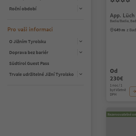
Roční období
App. Lüch
Badia/Badia, Bad
Pro vaši informaci
649 m
z Ba
O Jižním Tyrolsku
Doprava bez bariér
Südtirol Guest Pass
Od
Trvale udržitelné Jižní Tyrolsko
230€
1 noc / 1
byt Včetně
DPH
Rezervovatelné on