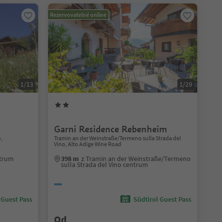
Rezervovatelné online
1/13
1/29
Garni Residence Rebenheim
,
Tramin an der Weinstraße/Termeno sulla Strada del
Vino, Alto Adige Wine Road
ntrum
398 m
z Tramin an der Weinstraße/Termeno
sulla Strada del Vino centrum
 Guest Pass
Südtirol Guest Pass
Od