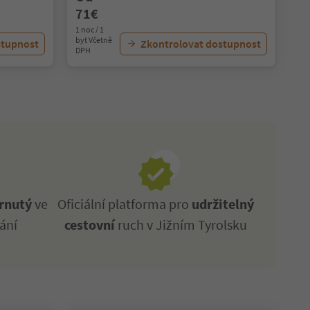
71€
1 noc / 1
byt Včetně
stupnost
Zkontrolovat dostupnost
DPH
rnutý
ve
Oficiální platforma pro
udržitelný
ání
cestovní
ruch v Jižním Tyrolsku