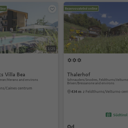
line
Rezervovatelné online
1/25
s Villa Bea
Thalerhof
eran/Merano and environs
Schnauders/Snodres, Feldthurns/Velturno
Brixen/Bressanone and environs
ens/Caines centrum
434 m
z Feldthurns/Velturno ce
Südtirol
Od