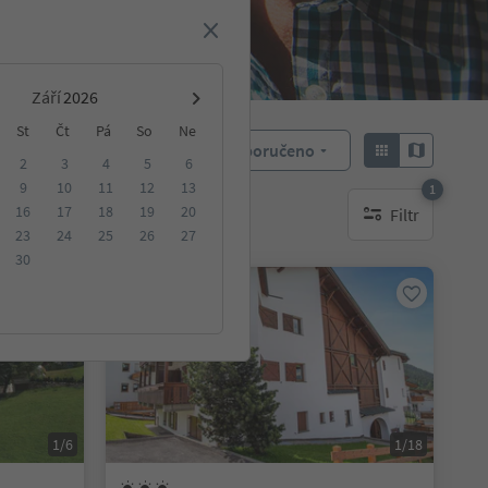
Září
St
Čt
Pá
So
Ne
Doporučeno
Objednat:
2
3
4
5
6
9
10
11
12
13
1
16
17
18
19
20
Filtr
ování
1 aktywny filtr
23
24
25
26
27
30
Rezervovatelné online
1/6
1/18