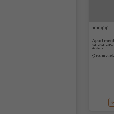
Apartment
Sëlva/Selva di V
Gardena
106 m
z Sël