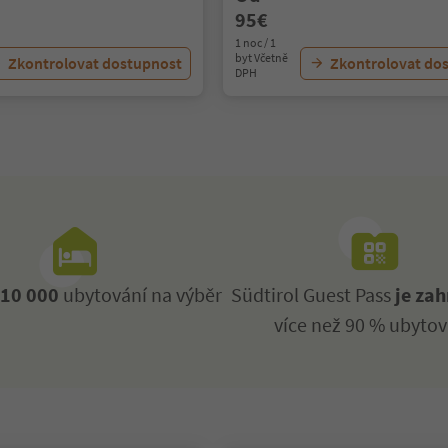
95€
1 noc / 1
byt Včetně
Zkontrolovat dostupnost
Zkontrolovat do
DPH
ž
10 000
ubytování na výběr
Südtirol Guest Pass
je zah
více než 90 % ubytov