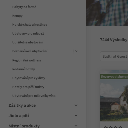
Pobyty na farmě
Kempy
Horské chaty a hostince
Ubytovny pro mládež
7244
Výsledky
Udržitelná ubytování
Bezbariérové ubytování
Südtirol Guest
Regionální wellness
Rodinné hotely
Rezervovatelné on
Ubytování pro cyklisty
Hotely pro pěší turisty
Ubytování pro milovníky vína
Zážitky a akce
Jídlo a pití
Místní produkty