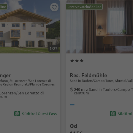
line
Rezervovatelné online
1/27
nger
Res. Feldmühle
efano, St.Lorenzen/San Lorenzo di
Sand in Taufers/Campo Tures, Ahrntal/Vall
es Region Kronplatz/Plan de Corones
240 m
z Sand in Taufers/Campo 
.Lorenzen/San Lorenzo di
centrum
trum
Südtirol Guest Pass
Südtirol
Od