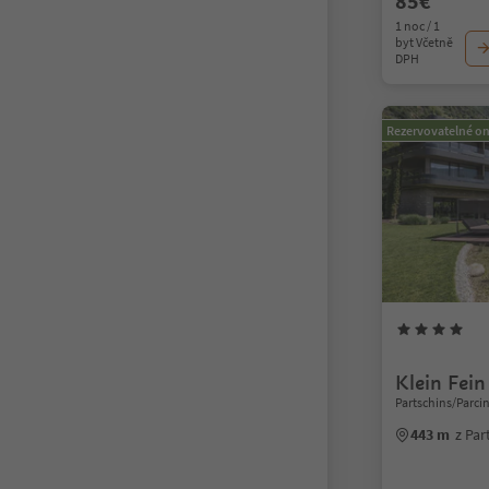
85€
1 noc / 1
byt Včetně
DPH
Rezervovatelné on
Klein Fei
Partschins/Parci
443 m
z Par