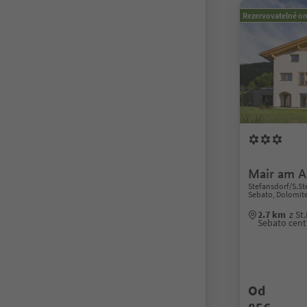
Rezervovatelné on
Mair am A
Stefansdorf/S.St
Sebato, Dolomit
2.7 km
z St
Sebato cen
Od