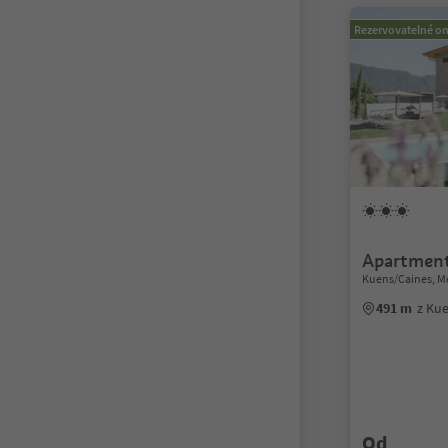
Rezervovatelné on
Apartment
Kuens/Caines, M
491 m
z Ku
Od