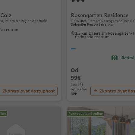
 Colz
Rosengarten Residence
ia, Dolomites Region Alta Badia
Tiers/Tires, Tiers am Rosengarten/Tires al 
Dolomites Region Seiser Alm
dia centrum
2.5 km
z Tiers am Rosengarten/Ti
Catinaccio centrum
Südtirol
Od
99€
1 noc / 1
byt Včetně
Zkontrolovat dostupnost
Zkontrolovat do
DPH
line
Rezervovatelné online