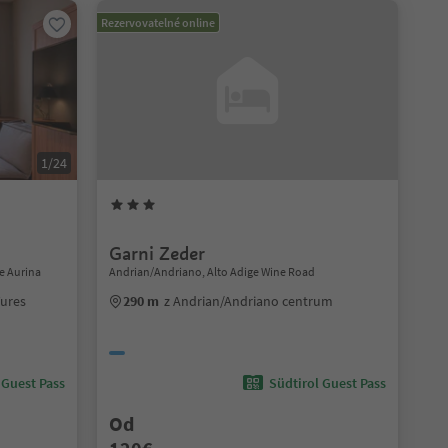
Rezervovatelné online
1/24
Garni Zeder
e Aurina
Andrian/Andriano, Alto Adige Wine Road
Tures
290 m
z Andrian/Andriano centrum
 Guest Pass
Südtirol Guest Pass
Od