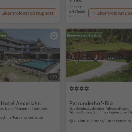
115€
1 noc / 1
byt Včetně
Zkontrolovat dostupnost
Zkontrolovat do
DPH
line
Rezervovatelné online
1/29
n Hotel Anderlahn
Petrunderhof-Bio
nes, Meran/Merano and environs
St. Valentin/S.Valentino - Villnöss/Funes,
Villnöss/Funes, Dolomites Region Lüsen Vi
tschins/Parcines centrum
2.3 km
z Villnöss/Funes centrum