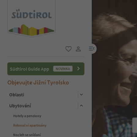
odkaz na menu
oblíbené
uživatelský odkaz
Südtirol Guide App
NOVINKA
Objevujte Jižní Tyrolsko
Oblasti
Ubytování
Hotely a penziony
Rekreační apartmány
Nocleh se snídaní