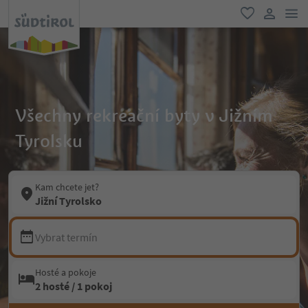
odk
oblíbené
uživatel
Všechny rekreační byty v Jižním
Tyrolsku
Kam chcete jet?
Jižní Tyrolsko
Vybrat termín
Hosté a pokoje
2 hosté / 1 pokoj