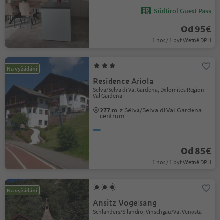
Südtirol Guest Pass
Od 95€
1 noc / 1 byt Včetně DPH
Na vyžádání
Residence Ariola
Sëlva/Selva di Val Gardena, Dolomites Region
Val Gardena
277 m
z Sëlva/Selva di Val Gardena
centrum
Od 85€
1 noc / 1 byt Včetně DPH
Na vyžádání
Ansitz Vogelsang
Schlanders/Silandro, Vinschgau/Val Venosta