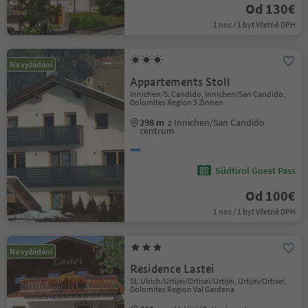
Od 130€
1 noc / 1 byt Včetně DPH
Na vyžádání
Appartements Stoll
Innichen/S. Candido, Innichen/San Candido,
Dolomites Region 3 Zinnen
298 m
z Innichen/San Candido
centrum
Südtirol Guest Pass
Od 100€
1 noc / 1 byt Včetně DPH
Na vyžádání
Residence Lastei
St. Ulrich/Urtijëi/Ortisei/Urtijëi, Urtijëi/Ortisei,
Dolomites Region Val Gardena