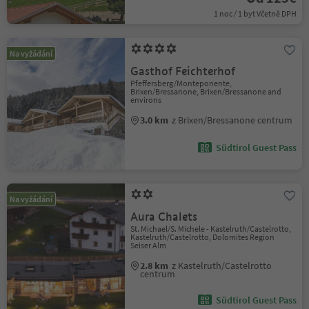
1 noc / 1 byt Včetně DPH
Na vyžádání
Gasthof Feichterhof
Pfeffersberg/Monteponente,
Brixen/Bressanone, Brixen/Bressanone and
environs
3.0 km
z Brixen/Bressanone centrum
Südtirol Guest Pass
Na vyžádání
Aura Chalets
St. Michael/S. Michele - Kastelruth/Castelrotto,
Kastelruth/Castelrotto, Dolomites Region
Seiser Alm
2.8 km
z Kastelruth/Castelrotto
centrum
Südtirol Guest Pass