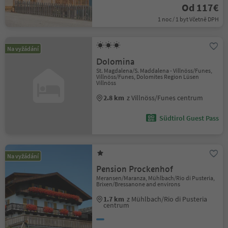
Od 117€
1 noc / 1 byt Včetně DPH
Na vyžádání
Dolomina
St. Magdalena/S. Maddalena - Villnöss/Funes,
Villnöss/Funes, Dolomites Region Lüsen
Villnöss
2.8 km
z Villnöss/Funes centrum
Südtirol Guest Pass
Na vyžádání
Pension Prockenhof
Meransen/Maranza, Mühlbach/Rio di Pusteria,
Brixen/Bressanone and environs
1.7 km
z Mühlbach/Rio di Pusteria
centrum