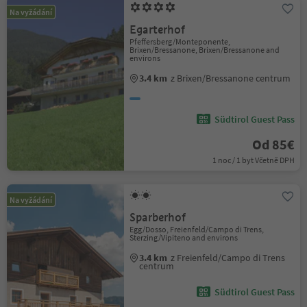
Na vyžádání
Egarterhof
Pfeffersberg/Monteponente,
Brixen/Bressanone, Brixen/Bressanone and
environs
3.4 km
z Brixen/Bressanone centrum
Südtirol Guest Pass
Od 85€
1 noc / 1 byt Včetně DPH
Na vyžádání
Sparberhof
Egg/Dosso, Freienfeld/Campo di Trens,
Sterzing/Vipiteno and environs
3.4 km
z Freienfeld/Campo di Trens
centrum
Südtirol Guest Pass