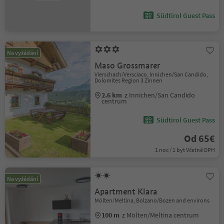
Südtirol Guest Pass
Na vyžádání
Maso Grossmarer
Vierschach/Versciaco, Innichen/San Candido,
Dolomites Region 3 Zinnen
2.6 km
z Innichen/San Candido
centrum
Südtirol Guest Pass
Od 65€
1 noc / 1 byt Včetně DPH
Na vyžádání
Apartment Klara
Mölten/Meltina, Bolzano/Bozen and environs
100 m
z Mölten/Meltina centrum