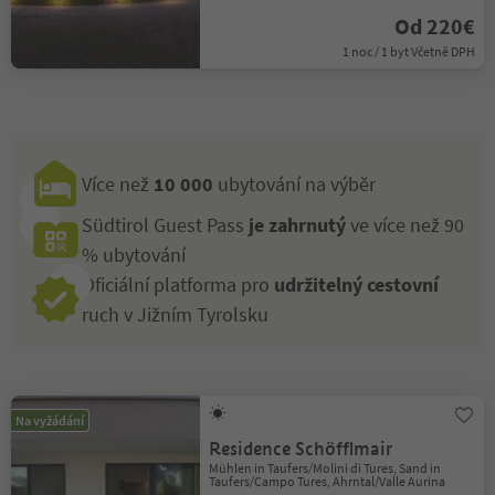
Od 220€
1 noc / 1 byt Včetně DPH
Více než
10 000
ubytování na výběr
Südtirol Guest Pass
je zahrnutý
ve více než 90
% ubytování
Oficiální platforma pro
udržitelný cestovní
ruch v Jižním Tyrolsku
Na vyžádání
Residence Schöfflmair
Mühlen in Taufers/Molini di Tures, Sand in
Taufers/Campo Tures, Ahrntal/Valle Aurina