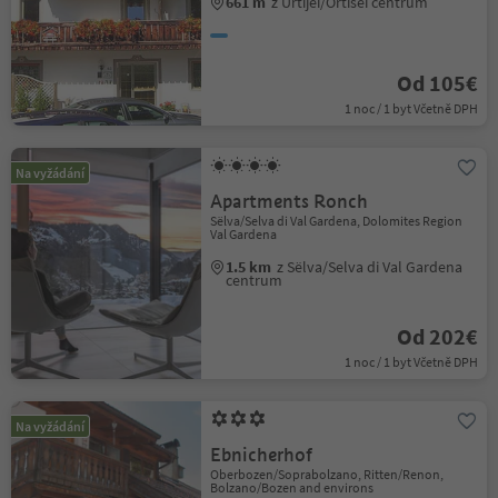
661 m
z Urtijëi/Ortisei centrum
Od 105€
1 noc / 1 byt Včetně DPH
Na vyžádání
Apartments Ronch
Sëlva/Selva di Val Gardena, Dolomites Region
Val Gardena
1.5 km
z Sëlva/Selva di Val Gardena
centrum
Od 202€
1 noc / 1 byt Včetně DPH
Na vyžádání
Ebnicherhof
Oberbozen/Soprabolzano, Ritten/Renon,
Bolzano/Bozen and environs