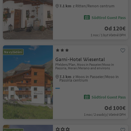
7.1 km
z Ritten/Renon centrum
Südtirol Guest Pass
Od 120€
1 noc / 1 byt Včetně DPH
Na vyžádání
Garni-Hotel Wiesental
Pfelders/Plan, Moos in Passeier/Moso in
Passiria, Meran/Merano and environs
7.1 km
z Moos in Passeier/Moso in
Passiria centrum
Südtirol Guest Pass
Od 100€
1 noc / 2 osob(y) Včetně DPH