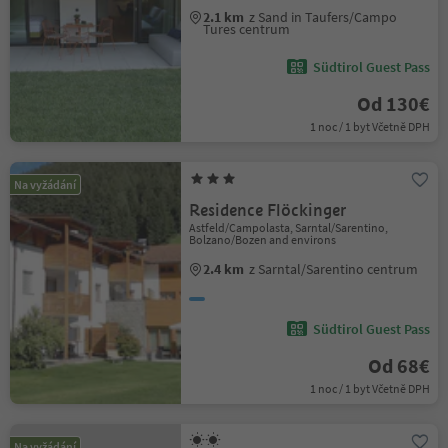
2.1 km
z Sand in Taufers/Campo
Tures centrum
Südtirol Guest Pass
Od 130€
1 noc / 1 byt Včetně DPH
Na vyžádání
Residence Flöckinger
Astfeld/Campolasta, Sarntal/Sarentino,
Bolzano/Bozen and environs
2.4 km
z Sarntal/Sarentino centrum
Südtirol Guest Pass
Od 68€
1 noc / 1 byt Včetně DPH
Na vyžádání