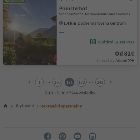
Na vyžádání
Prünsterhof
Schenna/Scena, Meran/Merano and environs
1.4 km
z Schenna/Scena centrum
Südtirol Guest Pass
Od 82€
1 noc / 1 byt Včetně DPH
1
2
...
...
1
170
171
172
242
3
4
5101 - 5130 z 7244 výsledky
5
6
Ubytování
Rekreační apartmány
7
8
9
10
11