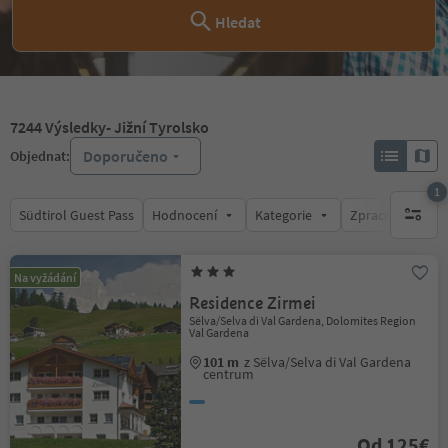
Hledat
7244
Výsledky
- Jižní Tyrolsko
Doporučeno
Objednat:
1
Südtirol Guest Pass
Hodnocení
Kategorie
Zpracovává
1 aktywn
Na vyžádání
Residence Zirmei
Sëlva/Selva di Val Gardena, Dolomites Region
Val Gardena
101 m
z Sëlva/Selva di Val Gardena
centrum
Od 125€