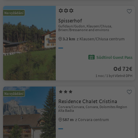
Na vyžádání
Spisserhof
Gufidaun/Gudon, Klausen/Chiusa,
Brixen/Bressanone and environs
3.2 km
z Klausen/Chiusa centrum
Südtirol Guest Pass
Od 72€
1 noc / 1 byt Včetně DPH
Na vyžádání
Residence Chalet Cristina
Corvara/Corvara, Corvara, Dolomites Region
Alta Badia
587 m
z Corvara centrum