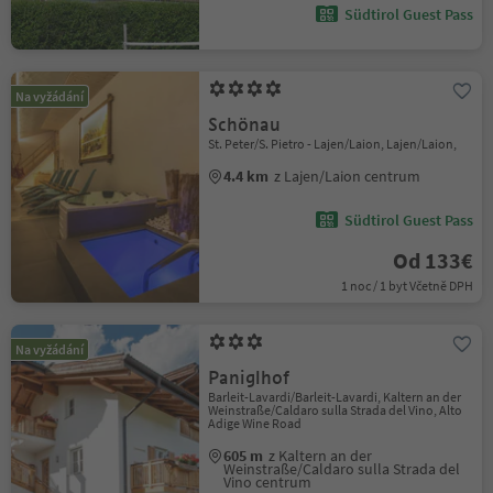
Südtirol Guest Pass
Na vyžádání
Schönau
St. Peter/S. Pietro - Lajen/Laion, Lajen/Laion,
4.4 km
z Lajen/Laion centrum
Südtirol Guest Pass
Od 133€
1 noc / 1 byt Včetně DPH
Na vyžádání
Paniglhof
Barleit-Lavardi/Barleit-Lavardi, Kaltern an der
Weinstraße/Caldaro sulla Strada del Vino, Alto
Adige Wine Road
605 m
z Kaltern an der
Weinstraße/Caldaro sulla Strada del
Vino centrum