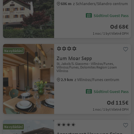
606 m
z Schlanders/Silandro centrum
Südtirol Guest Pass
Od 68€
1 noc / 1 byt Včetně DPH
Na vyžádání
Zum Moar Sepp
St. Jakob/S. Giacomo - Villnöss/Funes,
Villnöss/Funes, Dolomites Region Lüsen
Villnöss
2.9 km
z Villnöss/Funes centrum
Südtirol Guest Pass
Od 115€
1 noc / 1 byt Včetně DPH
Na vyžádání