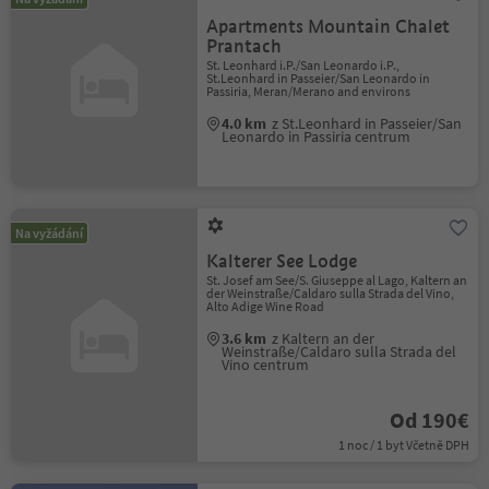
Apartments Mountain Chalet
Prantach
St. Leonhard i.P./San Leonardo i.P.,
St.Leonhard in Passeier/San Leonardo in
Passiria, Meran/Merano and environs
4.0 km
z St.Leonhard in Passeier/San
Leonardo in Passiria centrum
Na vyžádání
Kalterer See Lodge
St. Josef am See/S. Giuseppe al Lago, Kaltern an
der Weinstraße/Caldaro sulla Strada del Vino,
Alto Adige Wine Road
3.6 km
z Kaltern an der
Weinstraße/Caldaro sulla Strada del
Vino centrum
Od 190€
1 noc / 1 byt Včetně DPH