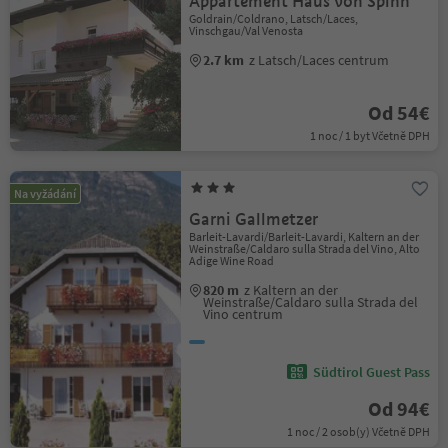
Appartement Haus von Spinn
Goldrain/Coldrano, Latsch/Laces,
Vinschgau/Val Venosta
2.7 km
z Latsch/Laces centrum
Od 54€
1 noc / 1 byt Včetně DPH
Na vyžádání
Garni Gallmetzer
Barleit-Lavardi/Barleit-Lavardi, Kaltern an der
Weinstraße/Caldaro sulla Strada del Vino, Alto
Adige Wine Road
820 m
z Kaltern an der
Weinstraße/Caldaro sulla Strada del
Vino centrum
Südtirol Guest Pass
Od 94€
1 noc / 2 osob(y) Včetně DPH