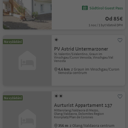
Südtirol Guest Pass
Od 85€
1 noc / 1 byt Včetně DPH
Na vyžádání
PV Astrid Untermarzoner
St. Valentin/S.Valentino, Graun im
Vinschgau/Curon Venosta, Vinschgau/Val
Venosta
4.6 km
z Graun im Vinschgau/Curon
Venosta centrum
Na vyžádání
Aurturist Appartament 137
Mitterolang/Valdaora di Mezzo,
Olang/Valdaora, Dolomites Region
Kronplatz/Plan de Corones
356 m
z Olang/Valdaora centrum