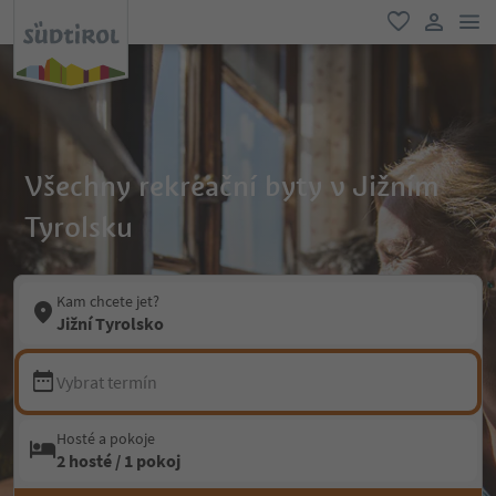
odk
oblíbené
uživatel
Všechny rekreační byty v Jižním
Tyrolsku
Kam chcete jet?
Jižní Tyrolsko
Vybrat termín
Hosté a pokoje
2 hosté / 1 pokoj