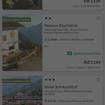
Od 110€
1 noc / 1 byt Včetně DPH
Rezervovatelné online
Pension Etschblick
Schlaneid/Salonetto, Mölten/Meltina,
Bolzano/Bozen and environs
2.3 km
z Mölten/Meltina centrum
Südtirol Guest Pass
Od 114€
1 noc / 2 osob(y) Včetně DPH
Rezervovatelné online
Hotel Schmuckhof
Klausen/Chiusa, Brixen/Bressanone and
environs
137 m
z Klausen/Chiusa centrum