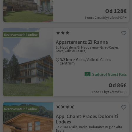
Od 128€
1 noc / 2 osob(y) Včetně DPH
Rezervovatelné online
Appartements Zi Ranna
St. Magdalena/S. Maddalena - Gsies/Casies,
Gsies/Valle di Casies,
3.2 km
z Gsies/Valle di Casies
centrum
Südtirol Guest Pass
Od 86€
1 noc / 1 byt Včetně DPH
Rezervovatelné online
App. Chalet Prades Dolomiti
Lodges
La Villa/La Villa, Badia, Dolomites Region Alta
Badia