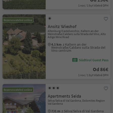
1 noc / 1 byt Včetně DPH
Rezervovatelné online
Ansitz Wieshof
Altenburg/Castelvecchio, Kaltern an der
Weinstraße/Caldaro sulla Strada del Vino, Alto
Adige Wine Road
4.1 km
z Kaltern an der
Weinstraße/Caldaro sulla Strada del
Vino centrum
Südtirol Guest Pass
Od 86€
1 noc / 1 byt Včetně DPH
Rezervovatelné online
Apartments Seida
Sëlva/Selva di Val Gardena, Dolomites Region
Val Gardena
731 m
z Sëlva/Selva di Val Gardena