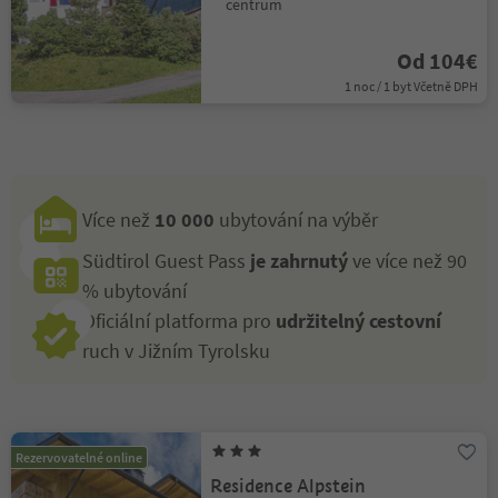
centrum
Od 104€
1 noc / 1 byt Včetně DPH
Více než
10 000
ubytování na výběr
Südtirol Guest Pass
je zahrnutý
ve více než 90
% ubytování
Oficiální platforma pro
udržitelný cestovní
ruch v Jižním Tyrolsku
Rezervovatelné online
Residence Alpstein