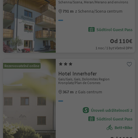
Schenna/Scena, Meran/Merano and environs
791 m
z Schenna/Scena centrum
Südtirol Guest Pass
Od 110€
1 noc / 1 byt Včetně DPH
Rezervovatelné online
Hotel Innerhofer
Gais/Gais, Gais, Dolomites Region
Kronplatz/Plan de Corones
367 m
z Gais centrum
Úroveň udržitelnosti 2
Südtirol Guest Pass
Bett+Bike