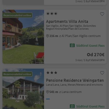
1 noc / 1 byt Včetně DPH
Rezervovatelné online
Apartments Villa Anita
San Vigilio, Al Plan/San Vigilio, Dolomites
Region Kronplatz/Plan de Corones
216 m
z Al Plan/San Vigilio centrum
Südtirol Guest Pass
Od 270€
1 noc / 1 byt Včetně DPH
Rezervovatelné online
Pensione Residence Weingarten
Lana/Lana, Lana, Meran/Merano and environs
541 m
z Lana centrum
Südtirol Guest Pass