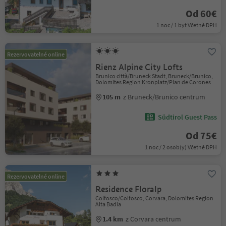
Od 60€
1 noc / 1 byt Včetně DPH
Rezervovatelné online
Rienz Alpine City Lofts
Brunico città/Bruneck Stadt, Bruneck/Brunico,
Dolomites Region Kronplatz/Plan de Corones
105 m
z Bruneck/Brunico centrum
Südtirol Guest Pass
Od 75€
1 noc / 2 osob(y) Včetně DPH
Rezervovatelné online
Residence Floralp
Colfosco/Colfosco, Corvara, Dolomites Region
Alta Badia
1.4 km
z Corvara centrum