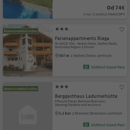
Od 74€
1 noc / 2 osob(y) Včetně DPH
Rezervovatelné online
Ferienappartments Riega
St. Veit/S. Vito - Sexten/Sesto, Sexten/Sesto,
Dolomites Region 3 Zinnen
587 m
z Sexten/Sesto centrum
Südtirol Guest Pass
Rezervovatelné online
Berggasthaus Ladurnerhütte
Pflersch/Fleres, Brenner/Brennero,
Sterzing/Vipiteno and environs
5.2 km
z Brenner/Brennero centrum
Südtirol Guest Pass