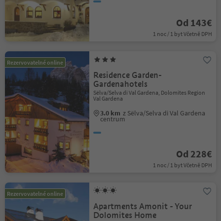
Od 143€
1 noc / 1 byt Včetně DPH
Rezervovatelné online
Residence Garden-
Gardenahotels
Sëlva/Selva di Val Gardena, Dolomites Region
Val Gardena
3.0 km
z Sëlva/Selva di Val Gardena
centrum
Od 228€
1 noc / 1 byt Včetně DPH
Rezervovatelné online
Apartments Amonit - Your
Dolomites Home