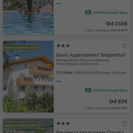
Südtirol Guest Pass
Od 160€
1 noc / 2 osob(y) Včetně DPH
Rezervovatelné online
Garni Appartement Wagnerhof
Rabland/Rablà, Partschins/Parcines,
Meran/Merano and environs
2.0 km
z Partschins/Parcines centrum
Südtirol Guest Pass
Od 80€
1 noc / 2 osob(y) Včetně DPH
Rezervovatelné online
Residence Sportlodges Claudia