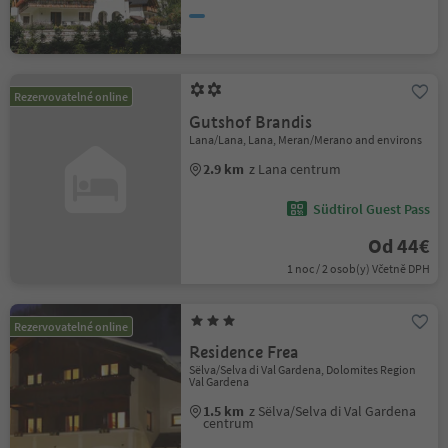
Rezervovatelné online
Gutshof Brandis
Lana/Lana, Lana, Meran/Merano and environs
2.9 km
z Lana centrum
Südtirol Guest Pass
Od 44€
1 noc / 2 osob(y) Včetně DPH
Rezervovatelné online
Residence Frea
Sëlva/Selva di Val Gardena, Dolomites Region
Val Gardena
1.5 km
z Sëlva/Selva di Val Gardena
centrum