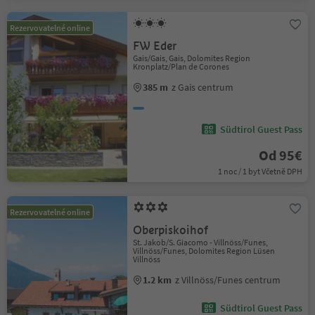
Rezervovatelné online
FW Eder
Gais/Gais, Gais, Dolomites Region
Kronplatz/Plan de Corones
385 m
z Gais centrum
Südtirol Guest Pass
Od 95€
1 noc / 1 byt Včetně DPH
Rezervovatelné online
Oberpiskoihof
St. Jakob/S. Giacomo - Villnöss/Funes,
Villnöss/Funes, Dolomites Region Lüsen
Villnöss
1.2 km
z Villnöss/Funes centrum
Südtirol Guest Pass