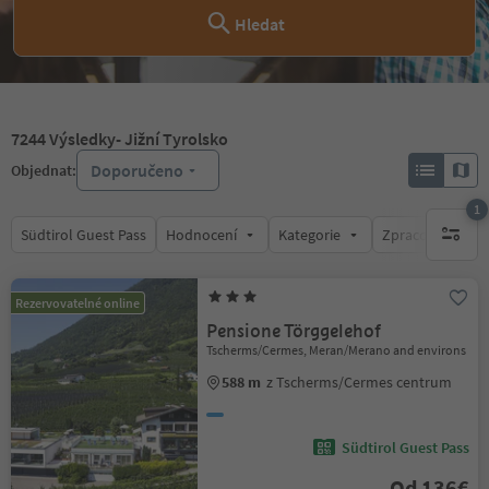
Hledat
7244
Výsledky
- Jižní Tyrolsko
Doporučeno
Objednat:
1
Südtirol Guest Pass
Hodnocení
Kategorie
Zpracovává
1 aktywn
Rezervovatelné online
Pensione Törggelehof
Tscherms/Cermes, Meran/Merano and environs
588 m
z Tscherms/Cermes centrum
Südtirol Guest Pass
Od 136€