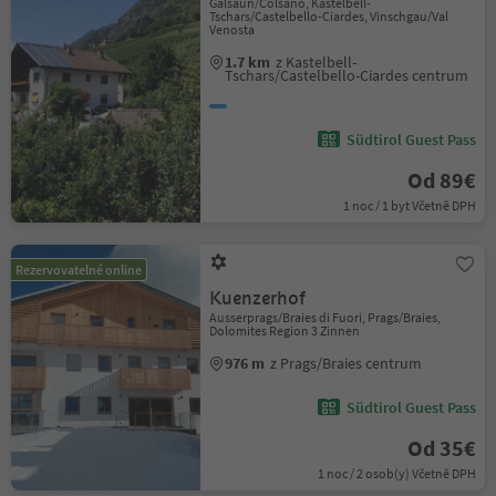
Galsaun/Colsano, Kastelbell-
Tschars/Castelbello-Ciardes, Vinschgau/Val
Venosta
1.7 km
z Kastelbell-
Tschars/Castelbello-Ciardes centrum
Südtirol Guest Pass
Od 89€
1 noc / 1 byt Včetně DPH
Rezervovatelné online
Kuenzerhof
Ausserprags/Braies di Fuori, Prags/Braies,
Dolomites Region 3 Zinnen
976 m
z Prags/Braies centrum
Südtirol Guest Pass
Od 35€
1 noc / 2 osob(y) Včetně DPH