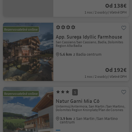
Od 138€
1 noc / 2 osob(y) Včetně DPH
Rezervovatelné online
App. Surega Idyllic Farmhouse
San Cassiano/San Cassiano, Badia, Dolomites
Region Alta Badia
5.6 km
z Badia centrum
Od 192€
1 noc / 2 osob(y) Včetně DPH
S
Rezervovatelné online
Natur Garni Mia Cô
Untermoj/Antermoia, San Martin /San Martino,
Dolomites Region Kronplatz/Plan de Corones
3.9 km
z San Martin /San Martino
centrum