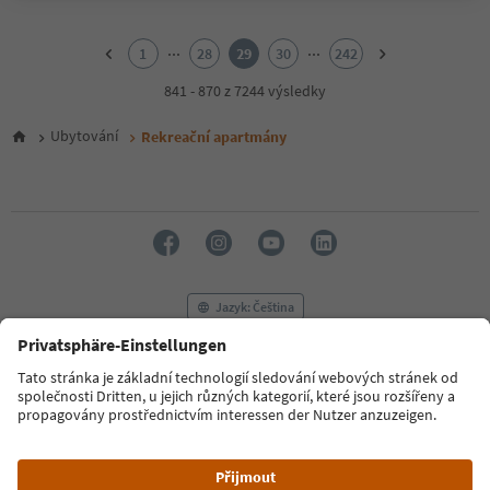
1
2
...
...
1
28
29
30
242
3
4
841 - 870 z 7244 výsledky
5
6
Ubytování
Rekreační apartmány
7
8
9
10
11
12
13
14
Jazyk: Čeština
15
16
17
FAQ
Kontaktujte nás
Tisk
MICE
18
Zásady ochrany osobních údajů
Podmínky a ujednání
Tiráž
19
20
Zásady používání souborů cookie
Filmová komise
O nás
21
Prohlášení o přístupnosti
South Tyrol B2B
22