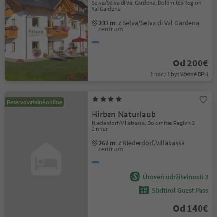
Sëlva/Selva di Val Gardena, Dolomites Region
Val Gardena
233 m
z Sëlva/Selva di Val Gardena
centrum
Od 200€
1 noc / 1 byt Včetně DPH
Rezervovatelné online
Hirben Naturlaub
Niederdorf/Villabassa, Dolomites Region 3
Zinnen
267 m
z Niederdorf/Villabassa
centrum
Úroveň udržitelnosti 3
Südtirol Guest Pass
Od 140€