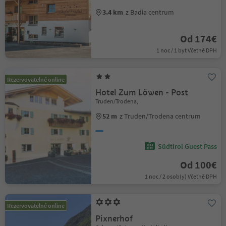
3.4 km
z Badia centrum
Od 174€
1 noc / 1 byt Včetně DPH
Rezervovatelné online
Hotel Zum Löwen - Post
Truden/Trodena,
52 m
z Truden/Trodena centrum
Südtirol Guest Pass
Od 100€
1 noc / 2 osob(y) Včetně DPH
Rezervovatelné online
Pixnerhof