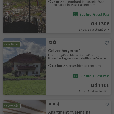
22 m
z St.Leonhard in Passeier/San
Leonardo in Passiria centrum
Südtirol Guest Pass
Od 130€
1 noc / 1 byt Včetně DPH
Na vyžádání
Getzenbergerhof
Ehrenburg/Casteldarne, Kiens/Chienes,
Dolomites Region Kronplatz/Plan de Corones
1.3 km
z Kiens/Chienes centrum
Südtirol Guest Pass
Od 110€
1 noc / 1 byt Včetně DPH
Na vyžádání
Apartment "Valentina"