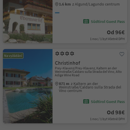
1.6 km
z Algund/Lagundo centrum
Südtirol Guest Pass
Od 96€
1 noc / 1 byt Včetně DPH
Na vyžádání
Christinhof
Prey-Klavenz/Prey-Klavenz, Kaltern an der
Weinstraße/Caldaro sulla Strada del Vino, Alto
Adige Wine Road
871 m
z Kaltern an der
Weinstraße/Caldaro sulla Strada del
Vino centrum
Südtirol Guest Pass
Od 98€
1 noc / 1 byt Včetně DPH