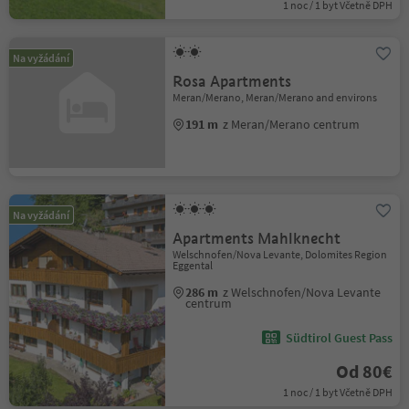
1 noc / 1 byt Včetně DPH
Na vyžádání
Rosa Apartments
Meran/Merano, Meran/Merano and environs
191 m
z Meran/Merano centrum
Na vyžádání
Apartments Mahlknecht
Welschnofen/Nova Levante, Dolomites Region
Eggental
286 m
z Welschnofen/Nova Levante
centrum
Südtirol Guest Pass
Od 80€
1 noc / 1 byt Včetně DPH