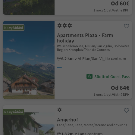
Od 60€
1 noc / 1 byt Včetně DPH
Na vyžádání
Apartments Plaza - Farm
holiday
Welschellen/Rina, Al Plan/San Vigilio, Dolomites
Region Kronplatz/Plan de Corones
6.2 km
z Al Plan/San Vigilio centrum
Südtirol Guest Pass
Od 64€
1 noc / 1 byt Včetně DPH
Na vyžádání
Angerhof
Lana/Lana, Lana, Meran/Merano and environs
1.8 km
z Lana centrum