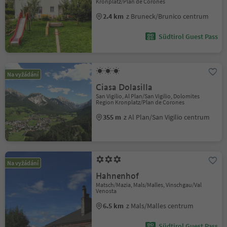
Kronplatz/Plan de Corones
2.4 km
z Bruneck/Brunico centrum
Südtirol Guest Pass
Na vyžádání
Ciasa Dolasilla
San Vigilio, Al Plan/San Vigilio, Dolomites
Region Kronplatz/Plan de Corones
355 m
z Al Plan/San Vigilio centrum
Na vyžádání
Hahnenhof
Matsch/Mazia, Mals/Malles, Vinschgau/Val
Venosta
6.5 km
z Mals/Malles centrum
Südtirol Guest Pass