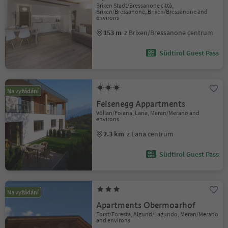
Brixen Stadt/Bressanone città,
Brixen/Bressanone, Brixen/Bressanone and
environs
153 m
z Brixen/Bressanone centrum
Südtirol Guest Pass
Na vyžádání
Felsenegg Appartments
Völlan/Foiana, Lana, Meran/Merano and
environs
2.3 km
z Lana centrum
Südtirol Guest Pass
Na vyžádání
Apartments Obermoarhof
Forst/Foresta, Algund/Lagundo, Meran/Merano
and environs