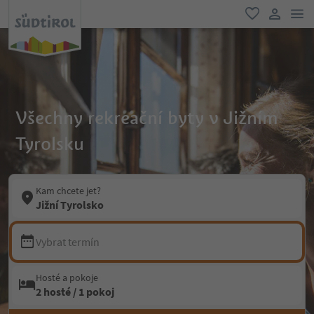
odk
oblíbené
uživatel
Všechny rekreační byty v Jižním
Tyrolsku
Kam chcete jet?
Jižní Tyrolsko
Vybrat termín
Hosté a pokoje
2 hosté / 1 pokoj