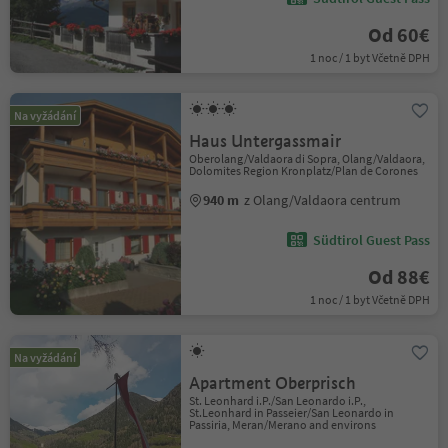
Od 60€
1 noc / 1 byt Včetně DPH
Na vyžádání
Haus Untergassmair
Oberolang/Valdaora di Sopra, Olang/Valdaora,
Dolomites Region Kronplatz/Plan de Corones
940 m
z Olang/Valdaora centrum
Südtirol Guest Pass
Od 88€
1 noc / 1 byt Včetně DPH
Na vyžádání
Apartment Oberprisch
St. Leonhard i.P./San Leonardo i.P.,
St.Leonhard in Passeier/San Leonardo in
Passiria, Meran/Merano and environs