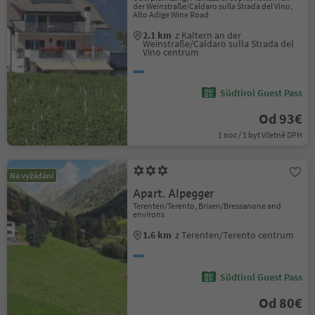
der Weinstraße/Caldaro sulla Strada del Vino,
Alto Adige Wine Road
2.1 km
z Kaltern an der
Weinstraße/Caldaro sulla Strada del
Vino centrum
Südtirol Guest Pass
Od 93€
1 noc / 1 byt Včetně DPH
Na vyžádání
Apart. Alpegger
Terenten/Terento, Brixen/Bressanone and
environs
1.6 km
z Terenten/Terento centrum
Südtirol Guest Pass
Od 80€