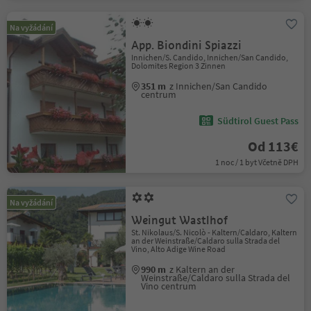
Na vyžádání
App. Biondini Spiazzi
Innichen/S. Candido, Innichen/San Candido,
Dolomites Region 3 Zinnen
351 m
z Innichen/San Candido
centrum
Südtirol Guest Pass
Od 113€
1 noc / 1 byt Včetně DPH
Na vyžádání
Weingut Wastlhof
St. Nikolaus/S. Nicolò - Kaltern/Caldaro, Kaltern
an der Weinstraße/Caldaro sulla Strada del
Vino, Alto Adige Wine Road
990 m
z Kaltern an der
Weinstraße/Caldaro sulla Strada del
Vino centrum