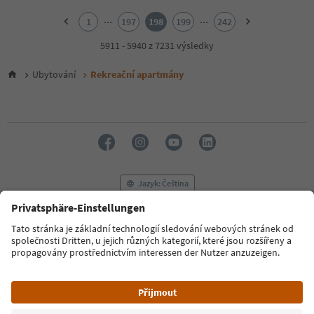
1
2
...
...
1
197
198
199
242
3
4
5911 - 5940 z 7231 výsledky
5
6
Ubytování
Rekreační apartmány
7
8
9
10
11
12
13
14
Jazyk: Čeština
15
16
17
FAQ
Kontaktujte nás
Tisk
MICE
18
Zásady ochrany osobních údajů
Podmínky a ujednání
Tiráž
19
Zásady používání souborů cookie
Filmová komise
O nás
20
21
Prohlášení o přístupnosti
South Tyrol B2B
22
23