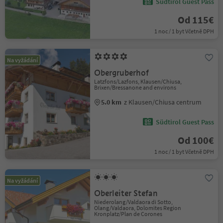
Südtirol Guest Pass
Od 115€
1 noc / 1 byt Včetně DPH
Na vyžádání
Obergruberhof
Latzfons/Lazfons, Klausen/Chiusa,
Brixen/Bressanone and environs
5.0 km
z Klausen/Chiusa centrum
Südtirol Guest Pass
Od 100€
1 noc / 1 byt Včetně DPH
Na vyžádání
Oberleiter Stefan
Niederolang/Valdaora di Sotto,
Olang/Valdaora, Dolomites Region
Kronplatz/Plan de Corones