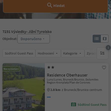
Hledat
7231
Výsledky
- Jižní Tyrolsko
Doporučeno
Objednat:
1
Südtirol Guest Pass
Hodnocení
Kategorie
Zpracovává
1 aktywn
Na vyžádání
Residence Oberhauser
Luns/Lunes, Bruneck/Brunico, Dolomites
Region Kronplatz/Plan de Corones
2.8 km
z Bruneck/Brunico centrum
Südtirol Guest Pass