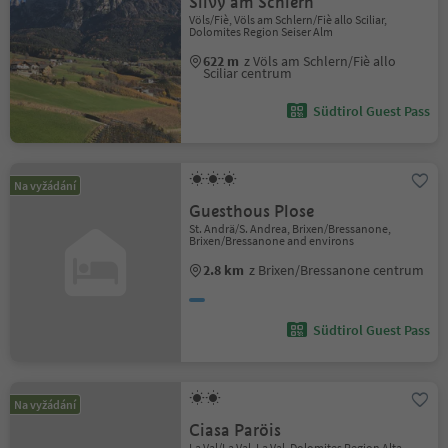
Silvy am Schlern
Völs/Fiè, Völs am Schlern/Fiè allo Sciliar,
Dolomites Region Seiser Alm
622 m
z Völs am Schlern/Fiè allo
Sciliar centrum
Südtirol Guest Pass
Na vyžádání
Guesthous Plose
St. Andrä/S. Andrea, Brixen/Bressanone,
Brixen/Bressanone and environs
2.8 km
z Brixen/Bressanone centrum
Südtirol Guest Pass
Na vyžádání
Ciasa Paröis
La Val/La Val, La Val, Dolomites Region Alta