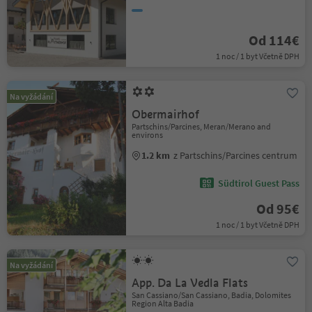
Od 114€
1 noc / 1 byt Včetně DPH
Na vyžádání
Obermairhof
Partschins/Parcines, Meran/Merano and
environs
1.2 km
z Partschins/Parcines centrum
Südtirol Guest Pass
Od 95€
1 noc / 1 byt Včetně DPH
Na vyžádání
App. Da La Vedla Flats
San Cassiano/San Cassiano, Badia, Dolomites
Region Alta Badia