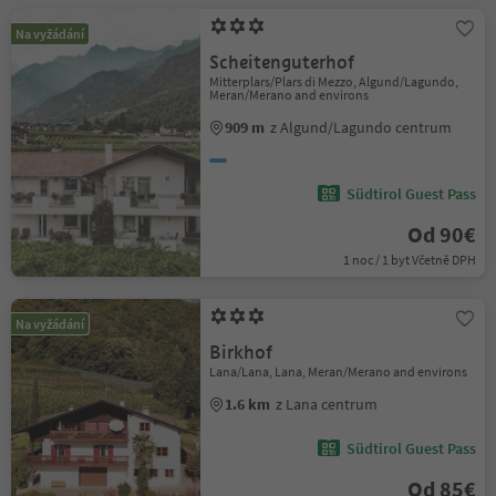
Na vyžádání
Scheitenguterhof
Mitterplars/Plars di Mezzo, Algund/Lagundo,
Meran/Merano and environs
909 m
z Algund/Lagundo centrum
Südtirol Guest Pass
Od 90€
1 noc / 1 byt Včetně DPH
Na vyžádání
Birkhof
Lana/Lana, Lana, Meran/Merano and environs
1.6 km
z Lana centrum
Südtirol Guest Pass
Od 85€