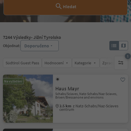
Hledat
7244
Výsledky
- Jižní Tyrolsko
Doporučeno
Objednat:
1
Südtirol Guest Pass
Hodnocení
Kategorie
Zpracovává
1 aktywn
Na vyžádání
Haus Mayr
Schabs/Sciaves, Natz-Schabs/Naz-Sciaves,
Brixen/Bressanone and environs
2.5 km
z Natz-Schabs/Naz-Sciaves
centrum