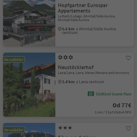
Hopfgartner Eurospar
Appartements
Luttach/Lutago, Ahrntal/Valle Aurina,
Ahrntal/Valle Aurina
6.6 km
z Ahrntal/Valle Aurina
centrum
Na vyžádání
Neustöcklerhof
Lana/Lana, Lana, Meran/Merano and environs
1.4 km
z Lana centrum
Südtirol Guest Pass
Od 77€
1 noc / 1 byt Včetně DPH
Na vyžádání