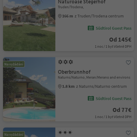
Naturoase Stegerhof
Truden/Trodena,
166 m
z Truden/Trodena centrum
Südtirol Guest Pass
Od 145€
1 noc / 1 byt Včetně DPH
Na vyžádání
Oberbrunnhof
Naturns/Naturno, Meran/Merano and environs
1.8 km
z Naturns/Naturno centrum
Südtirol Guest Pass
Od 77€
1 noc / 1 byt Včetně DPH
Na vyžádání