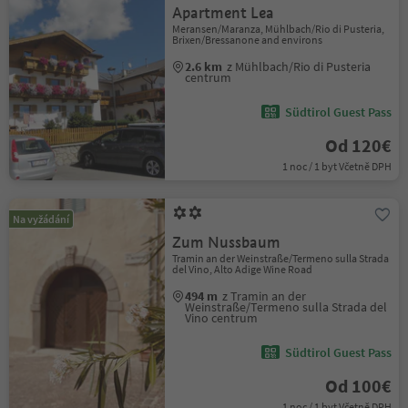
Apartment Lea
Meransen/Maranza, Mühlbach/Rio di Pusteria,
Brixen/Bressanone and environs
2.6 km
z Mühlbach/Rio di Pusteria
centrum
Südtirol Guest Pass
Od 120€
1 noc / 1 byt Včetně DPH
Na vyžádání
Zum Nussbaum
Tramin an der Weinstraße/Termeno sulla Strada
del Vino, Alto Adige Wine Road
494 m
z Tramin an der
Weinstraße/Termeno sulla Strada del
Vino centrum
Südtirol Guest Pass
Od 100€
1 noc / 1 byt Včetně DPH