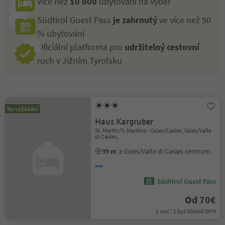
Více než
10 000
ubytování na výběr
Südtirol Guest Pass
je zahrnutý
ve více než 90
% ubytování
Oficiální platforma pro
udržitelný cestovní
ruch v Jižním Tyrolsku
Na vyžádání
Haus Kargruber
St. Martin/S. Martino - Gsies/Casies, Gsies/Valle
di Casies,
99 m
z Gsies/Valle di Casies centrum
Südtirol Guest Pass
Od 70€
1 noc / 1 byt Včetně DPH