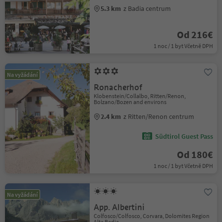
5.3 km
z Badia centrum
Od 216€
1 noc / 1 byt Včetně DPH
Na vyžádání
Ronacherhof
Klobenstein/Collalbo, Ritten/Renon,
Bolzano/Bozen and environs
2.4 km
z Ritten/Renon centrum
Südtirol Guest Pass
Od 180€
1 noc / 1 byt Včetně DPH
Na vyžádání
App. Albertini
Colfosco/Colfosco, Corvara, Dolomites Region
Alta Badia