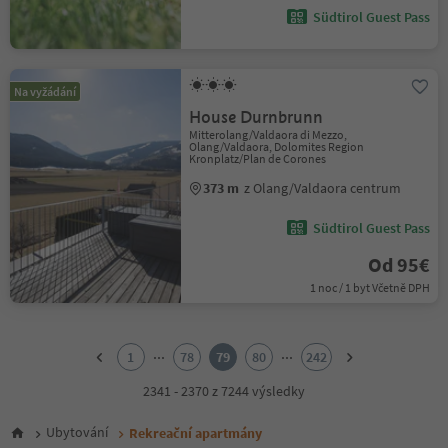
Südtirol Guest Pass
Na vyžádání
House Durnbrunn
Mitterolang/Valdaora di Mezzo,
Olang/Valdaora, Dolomites Region
Kronplatz/Plan de Corones
373 m
z Olang/Valdaora centrum
Südtirol Guest Pass
Od 95€
1 noc / 1 byt Včetně DPH
1
2
...
...
1
78
79
80
242
3
4
2341 - 2370 z 7244 výsledky
5
6
Ubytování
Rekreační apartmány