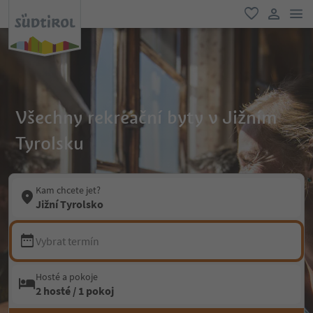
odk
oblíbené
uživatel
Všechny rekreační byty v Jižním
Tyrolsku
Kam chcete jet?
Jižní Tyrolsko
Vybrat termín
Hosté a pokoje
2 hosté / 1 pokoj