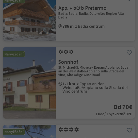
Na vyžádání
App. + b&b Pretermo
Badia/Badia, Badia, Dolomites Region Alta
Badia
786 m
z Badia centrum
Na vyžádání
Sonnhof
St. Michael/S. Michele - Eppan/Appiano, Eppan
an der Weinstaße/Appiano sulla Strada del
Vino, Alto Adige Wine Road
1.1 km
z Eppan an der
Weinstaße/Appiano sulla Strada del
Vino centrum
Od 70€
1 noc / 1 byt Včetně DPH
Na vyžádání