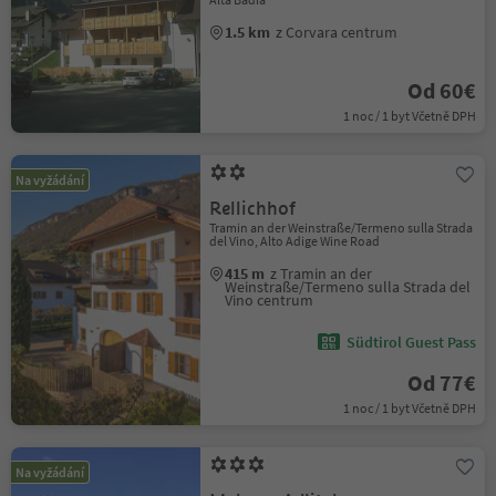
1.5 km
z Corvara centrum
Od 60€
1 noc / 1 byt Včetně DPH
Na vyžádání
Rellichhof
Tramin an der Weinstraße/Termeno sulla Strada
del Vino, Alto Adige Wine Road
415 m
z Tramin an der
Weinstraße/Termeno sulla Strada del
Vino centrum
Südtirol Guest Pass
Od 77€
1 noc / 1 byt Včetně DPH
Na vyžádání