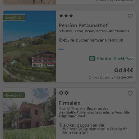
Na vyžádání
Pension Petaunerhof
Schenna/Scena, Meran/Merano and environs
495 m
z Schenna/Scena centrum
Südtirol Guest Pass
Od 84€
1 noc / 2 osob(y) Včetně DPH
Na vyžádání
Firmelein
Missian/Missiano, Eppan an der
Weinstaße/Appiano sulla Strada del Vino, Alto
Adige Wine Road
3.0 km
z Eppan an der
Weinstaße/Appiano sulla Strada del
Vino centrum