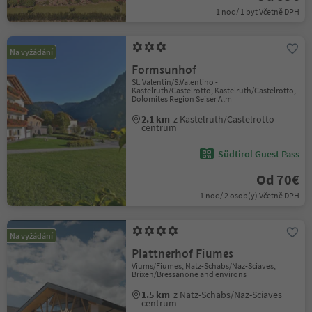
1 noc / 1 byt Včetně DPH
Na vyžádání
Formsunhof
St. Valentin/S.Valentino -
Kastelruth/Castelrotto, Kastelruth/Castelrotto,
Dolomites Region Seiser Alm
2.1 km
z Kastelruth/Castelrotto
centrum
Südtirol Guest Pass
Od 70€
1 noc / 2 osob(y) Včetně DPH
Na vyžádání
Plattnerhof Fiumes
Viums/Fiumes, Natz-Schabs/Naz-Sciaves,
Brixen/Bressanone and environs
1.5 km
z Natz-Schabs/Naz-Sciaves
centrum