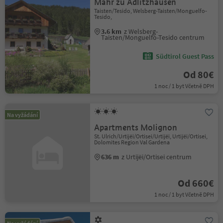
Mahr zu Adlitzhausen
Taisten/Tesido, Welsberg-Taisten/Monguelfo-
Tesido,
3.6 km
z Welsberg-
Taisten/Monguelfo-Tesido centrum
Südtirol Guest Pass
Od 80€
1 noc / 1 byt Včetně DPH
Na vyžádání
Apartments Molignon
St. Ulrich/Urtijëi/Ortisei/Urtijëi, Urtijëi/Ortisei,
Dolomites Region Val Gardena
636 m
z Urtijëi/Ortisei centrum
Od 660€
1 noc / 1 byt Včetně DPH