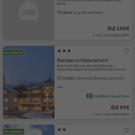
Badia
118 m
z La Val centrum
Od 100€
1 noc / 1 byt Včetně DPH
Na vyžádání
Residence Messnerwirt
Reischach/Riscone, Bruneck/Brunico,
Dolomites Region Kronplatz/Plan de Corones
2.5 km
z Bruneck/Brunico centrum
Südtirol Guest Pass
Od 99€
1 noc / 1 byt Včetně DPH
Na vyžádání