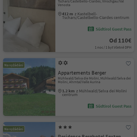
Tschars/Castelbello-Ciardes, Vinschgau/Val
Venosta
412 m
z Kastelbell-
Tschars/Castelbello-Ciardes centrum
Südtirol Guest Pass
Od 110€
1 noc / 1 byt Včetně DPH
Na vyžádání
Appartements Berger
Mühlwald/Selva die Molini, Mühlwald/Selva dei
Molini, Ahrntal/Valle Aurina
1.2 km
z Mühlwald/Selva dei Molini
centrum
Südtirol Guest Pass
Na vyžádání
Residence Berghotel Sexten