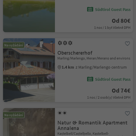
Südtirol Guest Pass
Od 80€
1 noc / 1 byt Včetně DPH
Na vyžádání
Oberschererhof
Marling/Marlengo, Meran/Merano and environs
1.4 km
z Marling/Marlengo centrum
Südtirol Guest Pass
Od 74€
1 noc / 2 osob(y) Včetně DPH
Na vyžádání
Natur & Romantik Apartment
Annalena
Kastelbell/Castelbello, Kastelbell-