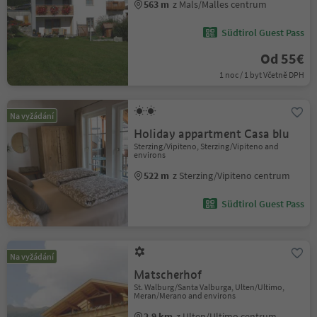
563 m
z Mals/Malles centrum
Südtirol Guest Pass
Od 55€
1 noc / 1 byt Včetně DPH
Na vyžádání
Holiday appartment Casa blu
Sterzing/Vipiteno, Sterzing/Vipiteno and
environs
522 m
z Sterzing/Vipiteno centrum
Südtirol Guest Pass
Na vyžádání
Matscherhof
St. Walburg/Santa Valburga, Ulten/Ultimo,
Meran/Merano and environs
2.9 km
z Ulten/Ultimo centrum