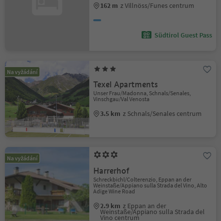
162 m
z Villnöss/Funes centrum
Südtirol Guest Pass
Na vyžádání
Texel Apartments
Unser Frau/Madonna, Schnals/Senales,
Vinschgau/Val Venosta
3.5 km
z Schnals/Senales centrum
Na vyžádání
Harrerhof
Schreckbichl/Colterenzio, Eppan an der
Weinstaße/Appiano sulla Strada del Vino, Alto
Adige Wine Road
2.9 km
z Eppan an der
Weinstaße/Appiano sulla Strada del
Vino centrum