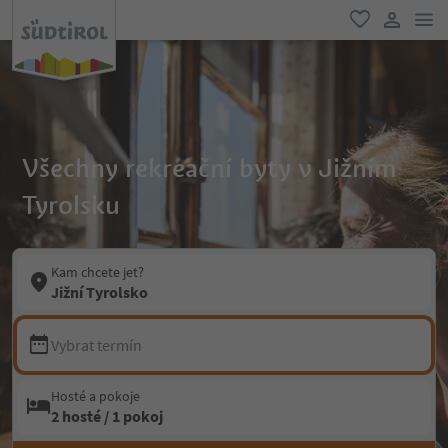
odk
oblíbené
uživatel
Všechny rekreační byty v Jižním
Tyrolsku
Kam chcete jet?
Jižní Tyrolsko
Vybrat termín
Hosté a pokoje
2 hosté / 1 pokoj