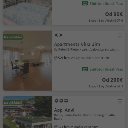
Südtirol Guest Pass
Od 99€
1 noc / 1 byt Včetně DPH
Na vyžádání
Apartments Villa Jim
St. Peter/S. Pietro - Lajen/Laion, Lajen/Laion,
5.9 km
z Lajen/Laion centrum
Südtirol Guest Pass
Od 200€
1 noc / 1 byt Včetně DPH
Na vyžádání
App. Anvì
Badia/Badia, Badia, Dolomites Region Alta
Badia
1.3 km
z Badia centrum