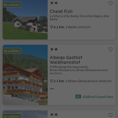
Na vyžádání
Chalet Fistì
La Villa/La Villa, Badia, Dolomites Region Alta
Badia
4.2 km
z Badia centrum
Na vyžádání
Albergo Gasthof
Weidmannshof
Pfeffersberg/Monteponente,
Brixen/Bressanone, Brixen/Bressanone and
environs
2.1 km
z Brixen/Bressanone centrum
Südtirol Guest Pass
Na vyžádání