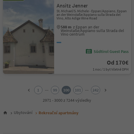
Ansitz Jenner
St. Michael/S. Michele - Eppan/Appiano, Eppan
an der Weinstaße/Appiano sulla Strada del
Vino, Alto Adige Wine Road
588 m
z Eppan an der
Weinstaße/Appiano sulla Strada del
Vino centrum
Südtirol Guest Pass
Od 170€
1 noc / 1 byt Včetně DPH
1
2
...
...
1
99
100
101
242
3
4
2971 - 3000 z 7244 výsledky
5
6
Ubytování
Rekreační apartmány
7
8
9