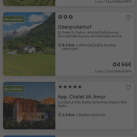
1 noc / 1 byt Včetně DPH
Na vyžádání
Obergruberhof
St. Peter/S. Pietro - Ahrntal/Valle Aurina,
Ahrntal/Valle Aurina, Ahrntal/Valle Aurina
4.9 km
z Ahrntal/Valle Aurina
centrum
Od 66€
1 noc / 1 byt Včetně DPH
Na vyžádání
App. Chalet Mi Amur
La Villa/La Villa, Badia, Dolomites Region Alta
Badia
2.4 km
z Badia centrum