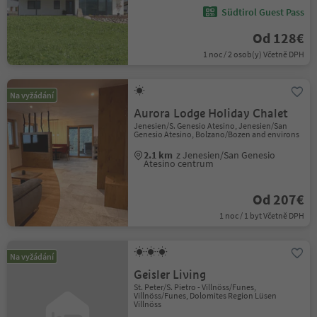
Südtirol Guest Pass
Od 128€
1 noc / 2 osob(y) Včetně DPH
Na vyžádání
Aurora Lodge Holiday Chalet
Jenesien/S. Genesio Atesino, Jenesien/San
Genesio Atesino, Bolzano/Bozen and environs
2.1 km
z Jenesien/San Genesio
Atesino centrum
Od 207€
1 noc / 1 byt Včetně DPH
Na vyžádání
Geisler Living
St. Peter/S. Pietro - Villnöss/Funes,
Villnöss/Funes, Dolomites Region Lüsen
Villnöss