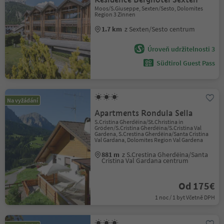
Moos/S.Giuseppe, Sexten/Sesto, Dolomites
Region 3 Zinnen
1.7 km
z Sexten/Sesto centrum
Úroveň udržitelnosti 3
Südtirol Guest Pass
Na vyžádání
Apartments Rondula Sella
S.Cristina Gherdëina/St.Christina in
Gröden/S.Cristina Gherdëina/S.Cristina Val
Gardena, S.Crestina Gherdëina/Santa Cristina
Val Gardana, Dolomites Region Val Gardena
881 m
z S.Crestina Gherdëina/Santa
Cristina Val Gardana centrum
Od 175€
1 noc / 1 byt Včetně DPH