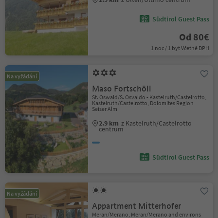
Südtirol Guest Pass
Od 80€
1 noc / 1 byt Včetně DPH
Na vyžádání
Maso Fortschöll
St. Oswald/S. Osvaldo - Kastelruth/Castelrotto,
Kastelruth/Castelrotto, Dolomites Region
Seiser Alm
2.9 km
z Kastelruth/Castelrotto
centrum
Südtirol Guest Pass
Na vyžádání
Appartment Mitterhofer
Meran/Merano, Meran/Merano and environs