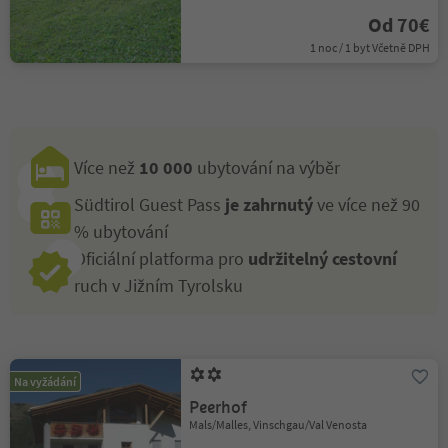
Od 70€
1 noc / 1 byt Včetně DPH
Více než
10 000
ubytování na výběr
Südtirol Guest Pass
je zahrnutý
ve více než 90
% ubytování
Oficiální platforma pro
udržitelný cestovní
ruch v Jižním Tyrolsku
Na vyžádání
Peerhof
Mals/Malles, Vinschgau/Val Venosta