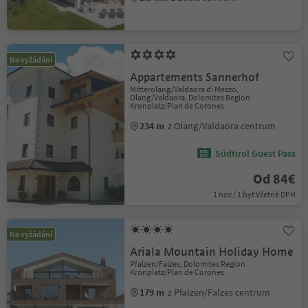
Na vyžádání
Appartements Sannerhof
Mitterolang/Valdaora di Mezzo,
Olang/Valdaora, Dolomites Region
Kronplatz/Plan de Corones
234 m
z Olang/Valdaora centrum
Südtirol Guest Pass
Od 84€
1 noc / 1 byt Včetně DPH
Na vyžádání
Ariala Mountain Holiday Home
Pfalzen/Falzes, Dolomites Region
Kronplatz/Plan de Corones
179 m
z Pfalzen/Falzes centrum