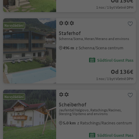
Od 150€
1 noc / 1 byt Včetně DPH
Na vyžádání
Staferhof
Schenna/Scena, Meran/Merano and environs
496 m
z Schenna/Scena centrum
Südtirol Guest Pass
Od 136€
1 noc / 1 byt Včetně DPH
Na vyžádání
Scheiberhof
Jaufental/Valgiovo, Ratschings/Racines,
Sterzing/Vipiteno and environs
5.0 km
z Ratschings/Racines centrum
Südtirol Guest Pass