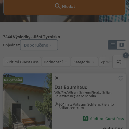
Hledat
7244
Výsledky
- Jižní Tyrolsko
Doporučeno
Objednat:
1
Südtirol Guest Pass
Hodnocení
Kategorie
Zpracovává
1 aktywn
Na vyžádání
Das Baumhaus
Völs/Fiè, Völs am Schlern/Fiè allo Sciliar,
Dolomites Region Seiser Alm
604 m
z Völs am Schlern/Fiè allo
Sciliar centrum
Südtirol Guest Pass