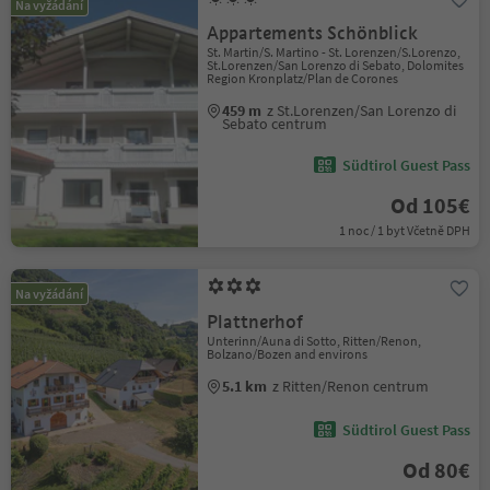
Na vyžádání
Appartements Schönblick
St. Martin/S. Martino - St. Lorenzen/S.Lorenzo,
St.Lorenzen/San Lorenzo di Sebato, Dolomites
Region Kronplatz/Plan de Corones
459 m
z St.Lorenzen/San Lorenzo di
Sebato centrum
Südtirol Guest Pass
Od 105€
1 noc / 1 byt Včetně DPH
Na vyžádání
Plattnerhof
Unterinn/Auna di Sotto, Ritten/Renon,
Bolzano/Bozen and environs
5.1 km
z Ritten/Renon centrum
Südtirol Guest Pass
Od 80€