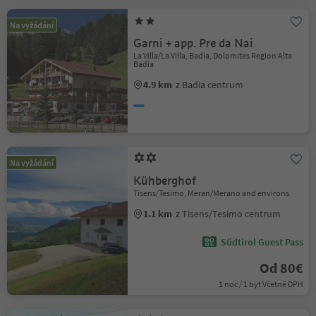
Na vyžádání
Garni + app. Pre da Nai
La Villa/La Villa, Badia, Dolomites Region Alta
Badia
4.9 km
z Badia centrum
Na vyžádání
Kühberghof
Tisens/Tesimo, Meran/Merano and environs
1.1 km
z Tisens/Tesimo centrum
Südtirol Guest Pass
Od 80€
1 noc / 1 byt Včetně DPH