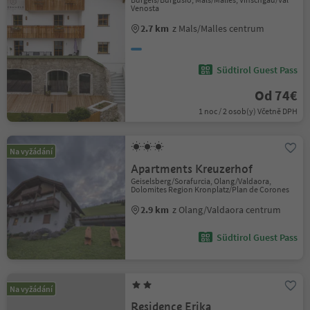
Venosta
2.7 km
z Mals/Malles centrum
Südtirol Guest Pass
Od 74€
1 noc / 2 osob(y) Včetně DPH
Na vyžádání
Apartments Kreuzerhof
Geiselsberg/Sorafurcia, Olang/Valdaora,
Dolomites Region Kronplatz/Plan de Corones
2.9 km
z Olang/Valdaora centrum
Südtirol Guest Pass
Na vyžádání
Residence Erika