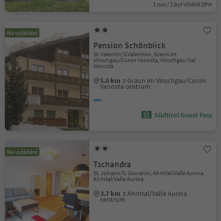
1 noc / 1 byt Včetně DPH
Na vyžádání
Pension Schönblick
St. Valentin/S.Valentino, Graun im
Vinschgau/Curon Venosta, Vinschgau/Val
Venosta
5.0 km
z Graun im Vinschgau/Curon
Venosta centrum
Südtirol Guest Pass
Na vyžádání
Tschandra
St. Johann/S. Giovanni, Ahrntal/Valle Aurina,
Ahrntal/Valle Aurina
3.7 km
z Ahrntal/Valle Aurina
centrum