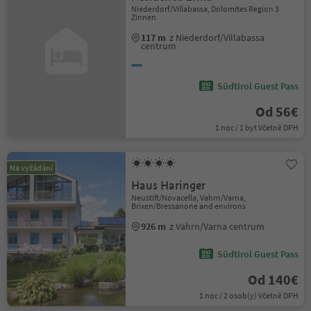
Niederdorf/Villabassa, Dolomites Region 3
Zinnen
117 m
z Niederdorf/Villabassa
centrum
Südtirol Guest Pass
Od 56€
1 noc / 1 byt Včetně DPH
Na vyžádání
Haus Haringer
Neustift/Novacella, Vahrn/Varna,
Brixen/Bressanone and environs
926 m
z Vahrn/Varna centrum
Südtirol Guest Pass
Od 140€
1 noc / 2 osob(y) Včetně DPH