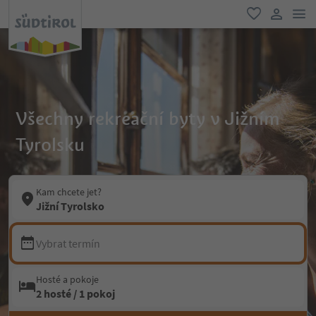
odk
oblíbené
uživatel
Všechny rekreační byty v Jižním
Tyrolsku
Kam chcete jet?
Jižní Tyrolsko
Vybrat termín
Hosté a pokoje
2 hosté / 1 pokoj