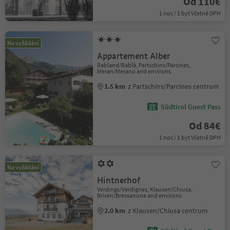
Od 110€
1 noc / 1 byt Včetně DPH
Na vyžádání
Appartement Alber
Rabland/Rablà, Partschins/Parcines,
Meran/Merano and environs
1.5 km
z Partschins/Parcines centrum
Südtirol Guest Pass
Od 84€
1 noc / 1 byt Včetně DPH
Na vyžádání
Hintnerhof
Verdings/Verdignes, Klausen/Chiusa,
Brixen/Bressanone and environs
2.0 km
z Klausen/Chiusa centrum