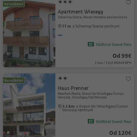
Na vyžádání
Apartment Wiesegg
Schenna/Scena, Meran/Merano and environs
77 m
z Schenna/Scena centrum
Südtirol Guest Pass
Od 99€
1 noc / 1 byt Včetně DPH
Na vyžádání
Haus Prenner
Reschen/Resia, Graun im Vinschgau/Curon
Venosta, Vinschgau/Val Venosta
3.1 km
z Graun im Vinschgau/Curon
Venosta centrum
Südtirol Guest Pass
Od 120€