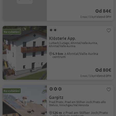
Od 84€
1 noc / 1 byt Včetně DPH
Na vyžádání
Klösterle App.
Luttach/Lutago, Ahrntal/Valle Aurina,
Ahrntal/Valle Aurina
6.9 km
z Ahrntal/Valle Aurina
centrum
Od 80€
1 noc / 1 byt Včetně DPH
Na vyžádání
Gargitz
Prad/Prato, Prad am Stilfser Joch/Prato allo
Stelvio, Vinschgau/Val Venosta
526 m
z Prad am Stilfser Joch/Prato
allo Stelvio centrum