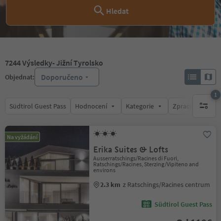
Hledat
7244
Výsledky
- Jižní Tyrolsko
Doporučeno
Objednat:
1
Südtirol Guest Pass
Hodnocení
Kategorie
Zpracovává
1 aktywn
Na vyžádání
Erika Suites & Lofts
Ausserratschings/Racines di Fuori,
Ratschings/Racines, Sterzing/Vipiteno and
environs
2.3 km
z Ratschings/Racines centrum
Südtirol Guest Pass