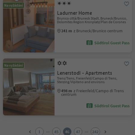
Na vyžádání
Ladurner Home
Brunico città/Bruneck Stadt, Bruneck/Brunico,
Dolomites Region Kronplatz/Plan de Corones
241 m
z Bruneck/Brunico centrum
Südtirol Guest Pass
Na vyžádání
Lenerstodl - Apartments
Trens/Trens, Freienfeld/Campo di Trens,
Sterzing/Vipiteno and environs
498 m
z Freienfeld/Campo di Trens
centrum
Südtirol Guest Pass
1
2
...
...
1
45
46
47
242