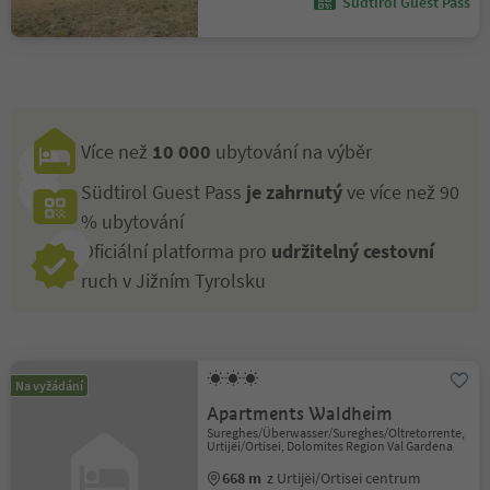
Südtirol Guest Pass
Více než
10 000
ubytování na výběr
Südtirol Guest Pass
je zahrnutý
ve více než 90
% ubytování
Oficiální platforma pro
udržitelný cestovní
ruch v Jižním Tyrolsku
Na vyžádání
Apartments Waldheim
Sureghes/Überwasser/Sureghes/Oltretorrente,
Urtijëi/Ortisei, Dolomites Region Val Gardena
668 m
z Urtijëi/Ortisei centrum