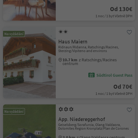
Od 130€
1 noc / 1 byt Včetně DPH
Na vyžádání
Haus Maiern
Ridnaun/Ridanna, Ratschings/Racines,
Sterzing/Vipiteno and environs
10.7 km
z Ratschings/Racines
centrum
Südtirol Guest Pass
Od 70€
1 noc / 1 byt Včetně DPH
Na vyžádání
App. Niedereggerhof
Geiselsberg/Sorafurcia, Olang/Valdaora,
Dolomites Region Kronplatz/Plan de Corones
3.0 km
z Olang/Valdaora centrum