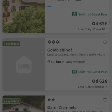
Südtirol Guest Pass
Od 62€
1 noc / 1 byt Včetně DPH
Na vyžádání
Goldbichlhof
Lana/Lana, Lana, Meran/Merano and environs
4.0 km
z Lana centrum
Südtirol Guest Pass
Od 62€
1 noc / 1 byt Včetně DPH
Na vyžádání
Garni Ziernheld
Burgeis/Burgusio, Mals/Malles, Vinschgau/Val