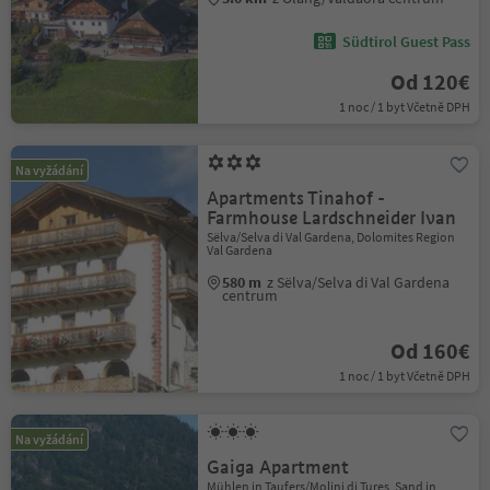
Südtirol Guest Pass
Od 120€
1 noc / 1 byt Včetně DPH
Na vyžádání
Apartments Tinahof -
Farmhouse Lardschneider Ivan
Sëlva/Selva di Val Gardena, Dolomites Region
Val Gardena
580 m
z Sëlva/Selva di Val Gardena
centrum
Od 160€
1 noc / 1 byt Včetně DPH
Na vyžádání
Gaiga Apartment
Mühlen in Taufers/Molini di Tures, Sand in