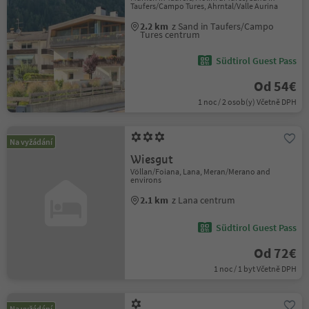
Taufers/Campo Tures, Ahrntal/Valle Aurina
2.2 km
z Sand in Taufers/Campo
Tures centrum
Südtirol Guest Pass
Od 54€
1 noc / 2 osob(y) Včetně DPH
Na vyžádání
Wiesgut
Völlan/Foiana, Lana, Meran/Merano and
environs
2.1 km
z Lana centrum
Südtirol Guest Pass
Od 72€
1 noc / 1 byt Včetně DPH
Na vyžádání