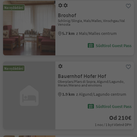
Na vyžádání
Broshof
Schlinig/Slingia, Mals/Malles, Vinschgau/Val
Venosta
5.7 km
z Mals/Malles centrum
Südtirol Guest Pass
Na vyžádání
Bauernhof Hofer Hof
Oberplars/Plars di Sopra, Algund/Lagundo,
Meran/Merano and environs
1.9 km
z Algund/Lagundo centrum
Südtirol Guest Pass
Od 210€
1 noc / 1 byt Včetně DPH