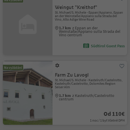
Weingut "Kreithof"
St. Michael/S. Michele - Eppan/Appiano, Eppan
an der Weinstaße/Appiano sulla Strada del
Vino, Alto Adige Wine Road
1.7 km
z Eppan an der
Weinstaße/Appiano sulla Strada del
Vino centrum
Südtirol Guest Pass
Na vyžádání
Farm Zu Lavogl
St. Michael/S. Michele - Kastelruth/Castelrotto,
Kastelruth/Castelrotto, Dolomites Region
Seiser Alm
1.7 km
z Kastelruth/Castelrotto
centrum
Od 110€
1 noc / 1 byt Včetně DPH