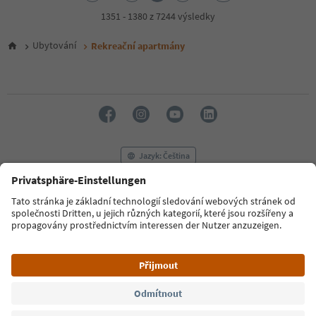
3
4
1351 - 1380 z 7244 výsledky
5
6
Ubytování
Rekreační apartmány
7
8
9
10
11
12
13
14
Jazyk: Čeština
15
16
17
FAQ
Kontaktujte nás
Tisk
MICE
18
Zásady ochrany osobních údajů
Podmínky a ujednání
Tiráž
19
20
Zásady používání souborů cookie
Filmová komise
O nás
21
Prohlášení o přístupnosti
South Tyrol B2B
22
23
24
© 2026 IDM Südtirol
25