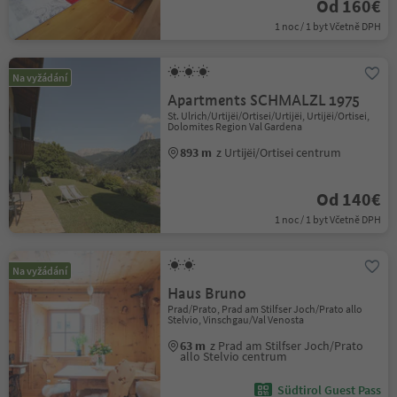
Od 160€
1 noc / 1 byt Včetně DPH
Na vyžádání
Apartments SCHMALZL 1975
St. Ulrich/Urtijëi/Ortisei/Urtijëi, Urtijëi/Ortisei,
Dolomites Region Val Gardena
893 m
z Urtijëi/Ortisei centrum
Od 140€
1 noc / 1 byt Včetně DPH
Na vyžádání
Haus Bruno
Prad/Prato, Prad am Stilfser Joch/Prato allo
Stelvio, Vinschgau/Val Venosta
63 m
z Prad am Stilfser Joch/Prato
allo Stelvio centrum
Südtirol Guest Pass