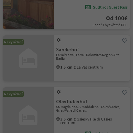
Südtirol Guest Pass
Od 100€
1 noc / 1 byt Včetně DPH
Na vyžádání
Sanderhof
La Val/La Val, La Val, Dolomites Region Alta
Badia
1.5 km
z La Val centrum
Na vyžádání
Oberhuberhof
St. Magdalena/S. Maddalena - Gsies/Casies,
Gsies/Valle di Casies,
3.5 km
z Gsies/Valle di Casies
centrum