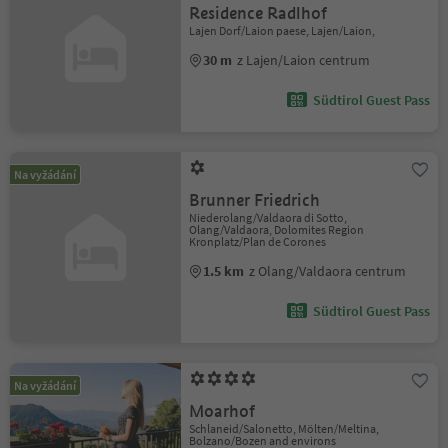
Residence Radlhof
Lajen Dorf/Laion paese, Lajen/Laion,
30 m
z Lajen/Laion centrum
Südtirol Guest Pass
Na vyžádání
Brunner Friedrich
Niederolang/Valdaora di Sotto,
Olang/Valdaora, Dolomites Region
Kronplatz/Plan de Corones
1.5 km
z Olang/Valdaora centrum
Südtirol Guest Pass
Na vyžádání
Moarhof
Schlaneid/Salonetto, Mölten/Meltina,
Bolzano/Bozen and environs