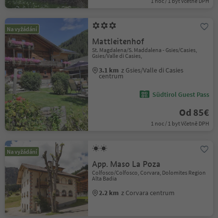
1 noc / 1 byt Včetně DPH
Na vyžádání
Mattleitenhof
St. Magdalena/S. Maddalena - Gsies/Casies,
Gsies/Valle di Casies,
3.1 km
z Gsies/Valle di Casies
centrum
Südtirol Guest Pass
Od 85€
1 noc / 1 byt Včetně DPH
Na vyžádání
App. Maso La Poza
Colfosco/Colfosco, Corvara, Dolomites Region
Alta Badia
2.2 km
z Corvara centrum