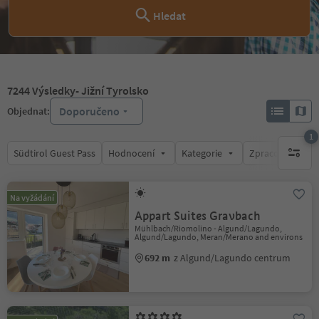
Hledat
7244
Výsledky
- Jižní Tyrolsko
Doporučeno
Objednat:
1
Südtirol Guest Pass
Hodnocení
Kategorie
Zpracovává
1 aktywn
Na vyžádání
Appart Suites Gravbach
Mühlbach/Riomolino - Algund/Lagundo,
Algund/Lagundo, Meran/Merano and environs
692 m
z Algund/Lagundo centrum