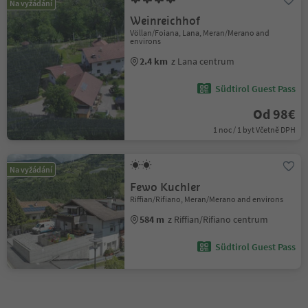
Na vyžádání
Weinreichhof
Völlan/Foiana, Lana, Meran/Merano and
environs
2.4 km
z Lana centrum
Südtirol Guest Pass
Od 98€
1 noc / 1 byt Včetně DPH
Na vyžádání
Fewo Kuchler
Riffian/Rifiano, Meran/Merano and environs
584 m
z Riffian/Rifiano centrum
Südtirol Guest Pass