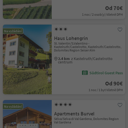
Od 70€
1 noc / 2 osob(y) Včetně DPH
Na vyžádání
Haus Lohengrin
St. Valentin/S.Valentino -
Kastelruth/Castelrotto, Kastelruth/Castelrotto,
Dolomites Region Seiser Alm
2.4 km
z Kastelruth/Castelrotto
centrum
Südtirol Guest Pass
Od 90€
1 noc / 1 byt Včetně DPH
Na vyžádání
Apartments Burvel
Sëlva/Selva di Val Gardena, Dolomites Region
Val Gardena