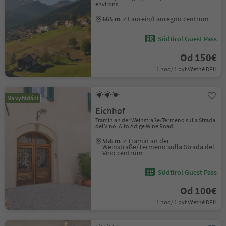
environs
665 m
z Laurein/Lauregno centrum
Südtirol Guest Pass
Od 150€
1 noc / 1 byt Včetně DPH
Na vyžádání
Eichhof
Tramin an der Weinstraße/Termeno sulla Strada
del Vino, Alto Adige Wine Road
556 m
z Tramin an der
Weinstraße/Termeno sulla Strada del
Vino centrum
Südtirol Guest Pass
Od 100€
1 noc / 1 byt Včetně DPH