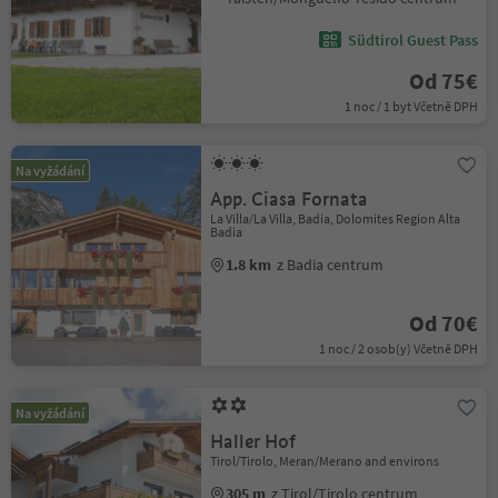
Südtirol Guest Pass
Od 75€
1 noc / 1 byt Včetně DPH
Na vyžádání
App. Ciasa Fornata
La Villa/La Villa, Badia, Dolomites Region Alta
Badia
1.8 km
z Badia centrum
Od 70€
1 noc / 2 osob(y) Včetně DPH
Na vyžádání
Haller Hof
Tirol/Tirolo, Meran/Merano and environs
305 m
z Tirol/Tirolo centrum