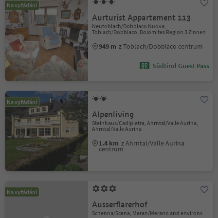
Na vyžádání
Aurturist Appartement 113
Neutoblach/Dobbiaco Nuova,
Toblach/Dobbiaco, Dolomites Region 3 Zinnen
949 m
z Toblach/Dobbiaco centrum
Südtirol Guest Pass
Na vyžádání
Alpenliving
Steinhaus/Cadipietra, Ahrntal/Valle Aurina,
Ahrntal/Valle Aurina
1.4 km
z Ahrntal/Valle Aurina
centrum
Na vyžádání
Ausserflarerhof
Schenna/Scena, Meran/Merano and environs