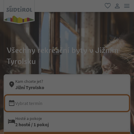
odk
oblíbené
uživatel
Všechny rekreační byty v Jižním
Tyrolsku
Kam chcete jet?
Jižní Tyrolsko
Vybrat termín
Hosté a pokoje
2 hosté / 1 pokoj