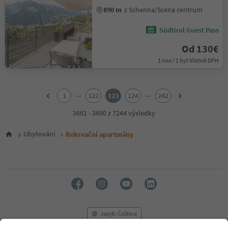
890 m
z Schenna/Scena centrum
Südtirol Guest Pass
Od 130€
1 noc / 1 byt Včetně DPH
1
2
...
...
1
122
123
124
242
3
4
3661 - 3690 z 7244 výsledky
5
6
Ubytování
Rekreační apartmány
7
8
9
10
11
12
13
14
Jazyk: Čeština
15