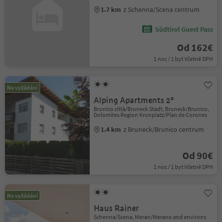
1.7 km
z Schenna/Scena centrum
Südtirol Guest Pass
Od 162€
1 noc / 1 byt Včetně DPH
Na vyžádání
Alping Apartments 2°
Brunico città/Bruneck Stadt, Bruneck/Brunico,
Dolomites Region Kronplatz/Plan de Corones
1.4 km
z Bruneck/Brunico centrum
Od 90€
1 noc / 1 byt Včetně DPH
Na vyžádání
Haus Rainer
Schenna/Scena, Meran/Merano and environs