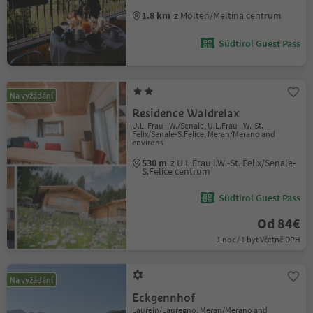
1.8 km
z Mölten/Meltina centrum
Südtirol Guest Pass
Na vyžádání
Residence Waldrelax
U.L. Frau i.W./Senale, U.L.Frau i.W.-St.
Felix/Senale-S.Felice, Meran/Merano and
environs
530 m
z U.L.Frau i.W.-St. Felix/Senale-
S.Felice centrum
Südtirol Guest Pass
Od 84€
1 noc / 1 byt Včetně DPH
Na vyžádání
Eckgennhof
Laurein/Lauregno, Meran/Merano and