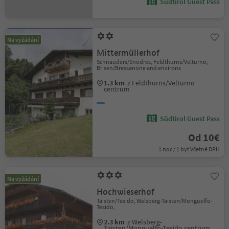
Südtirol Guest Pass
Na vyžádání
Mittermüllerhof
Schnauders/Snodres, Feldthurns/Velturno,
Brixen/Bressanone and environs
1.3 km
z Feldthurns/Velturno
centrum
Südtirol Guest Pass
Od 10€
1 noc / 1 byt Včetně DPH
Na vyžádání
Hochwieserhof
Taisten/Tesido, Welsberg-Taisten/Monguelfo-
Tesido,
2.3 km
z Welsberg-
Taisten/Monguelfo-Tesido centrum