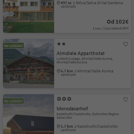
497 m
z Sëlva/Selva di Val Gardena
centrum
Od 102€
1 noc / 1 byt Včetně DPH
Na vyžádání
Almdiele Apparthotel
Luttach/Lutago, Ahrntal/Valle Aurina,
Ahrntal/Valle Aurina
6.7 km
z Ahrntal/Valle Aurina
centrum
Na vyžádání
Morodeserhof
Kastelruth/Castelrotto, Dolomites Region
Seiser Alm
1.7 km
z Kastelruth/Castelrotto
centrum