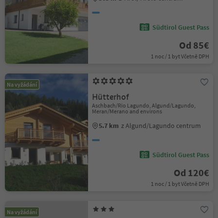
Südtirol Guest Pass
Od 85€
1 noc / 1 byt Včetně DPH
Na vyžádání
Hütterhof
Aschbach/Rio Lagundo, Algund/Lagundo,
Meran/Merano and environs
5.7 km
z Algund/Lagundo centrum
Südtirol Guest Pass
Od 120€
1 noc / 1 byt Včetně DPH
Na vyžádání