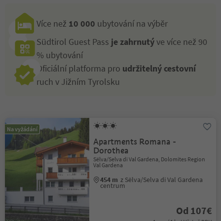
Více než
10 000
ubytování na výběr
Südtirol Guest Pass
je zahrnutý
ve více než 90
% ubytování
Oficiální platforma pro
udržitelný cestovní
ruch v Jižním Tyrolsku
Na vyžádání
Apartments Romana -
Dorothea
Sëlva/Selva di Val Gardena, Dolomites Region
Val Gardena
454 m
z Sëlva/Selva di Val Gardena
centrum
Od 107€