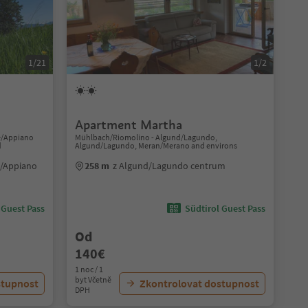
1/21
1/2
Apartment Martha
ße/Appiano
Mühlbach/Riomolino - Algund/Lagundo,
d
Algund/Lagundo, Meran/Merano and environs
e/Appiano
258 m
z Algund/Lagundo centrum
 Guest Pass
Südtirol Guest Pass
Od
140€
1 noc / 1
byt Včetně
stupnost
Zkontrolovat dostupnost
DPH