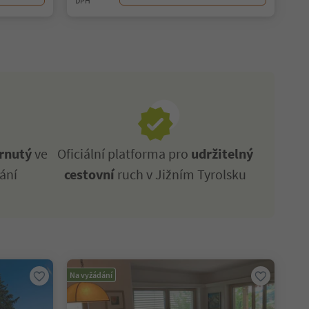
DPH
rnutý
ve
Oficiální platforma pro
udržitelný
ání
cestovní
ruch v Jižním Tyrolsku
Na vyžádání