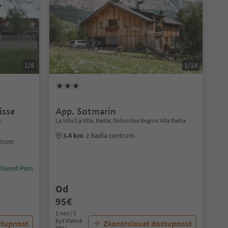
1/8
1/14
isse
App. Sotmarin
,
La Villa/La Villa, Badia, Dolomites Region Alta Badia
3.4 km
z Badia centrum
ntrum
 Guest Pass
Od
95€
1 noc / 1
byt Včetně
stupnost
Zkontrolovat dostupnost