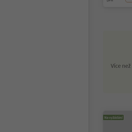
DPH
Více ne
Na vyžádání