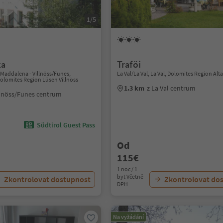
1/5
ka
Traföi
 Maddalena - Villnöss/Funes,
La Val/La Val, La Val, Dolomites Region Alt
Dolomites Region Lüsen Villnöss
1.3 km
z La Val centrum
llnöss/Funes centrum
Südtirol Guest Pass
Od
115€
1 noc / 1
byt Včetně
Zkontrolovat dostupnost
Zkontrolovat do
DPH
Na vyžádání