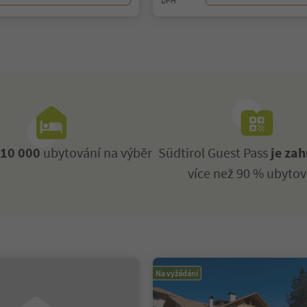
DPH
ž
10 000
ubytování na výběr
Südtirol Guest Pass
je zah
více než 90 % ubytov
Na vyžádání