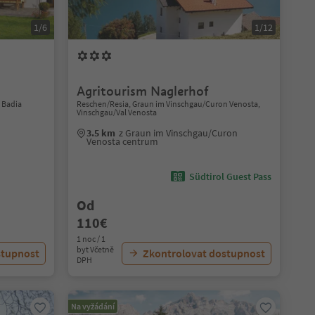
1/6
1/12
Agritourism Naglerhof
a Badia
Reschen/Resia, Graun im Vinschgau/Curon Venosta,
Vinschgau/Val Venosta
3.5 km
z Graun im Vinschgau/Curon
Venosta centrum
Südtirol Guest Pass
Od
110€
1 noc / 1
byt Včetně
stupnost
Zkontrolovat dostupnost
DPH
Na vyžádání