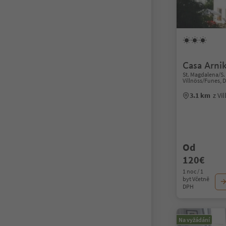
Casa Arni
St. Magdalena/S.
Villnöss/Funes, 
3.1 km
z Vi
Od
120€
1 noc / 1
byt Včetně
DPH
Na vyžádání