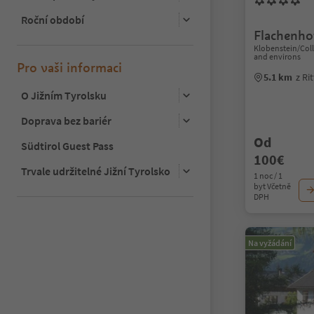
Roční období
Flachenho
Klobenstein/Col
and environs
Pro vaši informaci
5.1 km
z Ri
O Jižním Tyrolsku
Doprava bez bariér
Od
Südtirol Guest Pass
100€
Trvale udržitelné Jižní Tyrolsko
1 noc / 1
byt Včetně
DPH
Na vyžádání