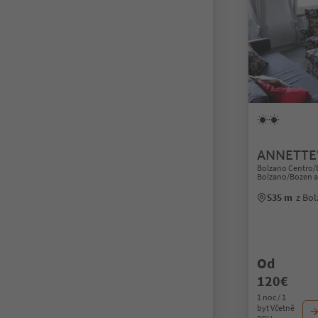
ANNETTE
Bolzano Centro/
Bolzano/Bozen a
535 m
z Bo
Od
120€
1 noc / 1
byt Včetně