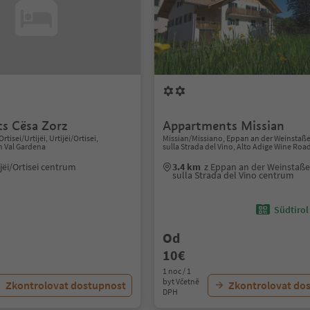
s Cësa Zorz
Appartments Missian
Ortisei/Urtijëi, Urtijëi/Ortisei,
Missian/Missiano, Eppan an der Weinsta
n Val Gardena
sulla Strada del Vino, Alto Adige Wine Roa
ijëi/Ortisei centrum
3.4 km
z Eppan an der Weinstaß
sulla Strada del Vino centrum
Südtirol
Od
10€
1 noc / 1
byt Včetně
Zkontrolovat dostupnost
Zkontrolovat do
DPH