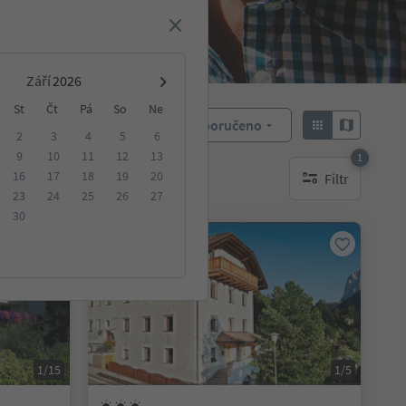
Září
St
Čt
Pá
So
Ne
Doporučeno
Objednat:
2
3
4
5
6
9
10
11
12
13
1
16
17
18
19
20
Filtr
ování
1 aktywny filtr
23
24
25
26
27
30
Na vyžádání
1/15
1/5