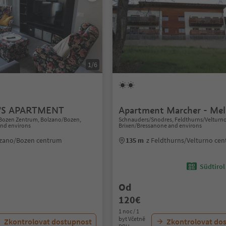
1/6
'S APARTMENT
Apartment Marcher - Mel
Bozen Zentrum, Bolzano/Bozen,
Schnauders/Snodres, Feldthurns/Velturno
nd environs
Brixen/Bressanone and environs
lzano/Bozen centrum
135 m
z Feldthurns/Velturno ce
Südtirol
Od
120€
1 noc / 1
byt Včetně
Zkontrolovat dostupnost
Zkontrolovat do