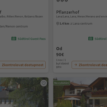
f
Pflanzerhof
lalbo, Ritten/Renon, Bolzano/Bozen
Lana/Lana, Lana, Meran/Merano and envi
1.4 km
z Lana centrum
tten/Renon centrum
Südtirol Guest Pass
Südtirol
Od
90€
1 noc / 1
byt Včetně
Zkontrolovat dostupnost
Zkontrolovat do
DPH
Na vyžádání