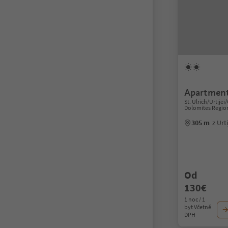
Apartment
St. Ulrich/Urtijëi/
Dolomites Regio
305 m
z Urt
Od
130€
1 noc / 1
byt Včetně
DPH