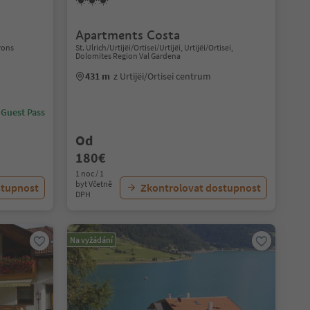
Apartments Costa
rons
St. Ulrich/Urtijëi/Ortisei/Urtijëi, Urtijëi/Ortisei,
Dolomites Region Val Gardena
431 m
z Urtijëi/Ortisei centrum
 Guest Pass
Od
180€
1 noc / 1
byt Včetně
stupnost
Zkontrolovat dostupnost
DPH
Na vyžádání