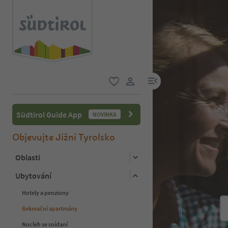
odkaz na menu
oblíbené
uživatelský odkaz
Südtirol Guide App
NOVINKA
Objevujte Jižní Tyrolsko
Oblasti
Ubytování
Hotely a penziony
Rekreační apartmány
Nocleh se snídaní