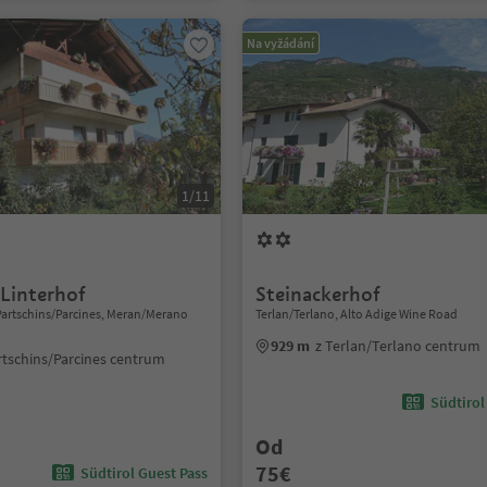
Na vyžádání
1/11
 Linterhof
Steinackerhof
Partschins/Parcines, Meran/Merano
Terlan/Terlano, Alto Adige Wine Road
929 m
z Terlan/Terlano centrum
rtschins/Parcines centrum
Südtirol
Od
75€
Südtirol Guest Pass