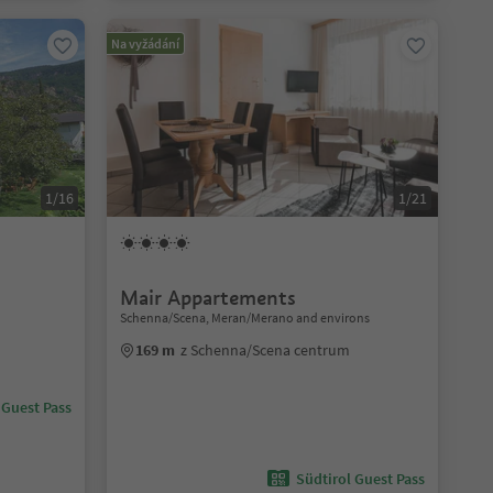
Na vyžádání
1/16
1/21
Mair Appartements
Schenna/Scena, Meran/Merano and environs
169 m
z Schenna/Scena centrum
 Guest Pass
Südtirol Guest Pass