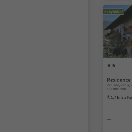
Na vyžádání
Residence
Rabland/Rablà, 
and environs
1.7 km
z Pa