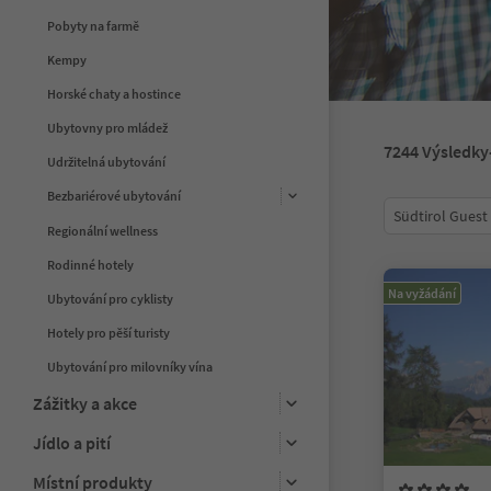
Pobyty na farmě
Kempy
Horské chaty a hostince
Ubytovny pro mládež
7244
Výsledky
Udržitelná ubytování
Bezbariérové ubytování
Südtirol Guest
Regionální wellness
Rodinné hotely
Na vyžádání
Ubytování pro cyklisty
Hotely pro pěší turisty
Ubytování pro milovníky vína
Zážitky a akce
Jídlo a pití
Místní produkty