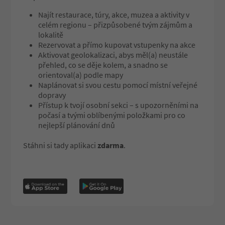
Najít restaurace, túry, akce, muzea a aktivity v
celém regionu – přizpůsobené tvým zájmům a
lokalitě
Rezervovat a přímo kupovat vstupenky na akce
Aktivovat geolokalizaci, abys měl(a) neustále
přehled, co se děje kolem, a snadno se
orientoval(a) podle mapy
Naplánovat si svou cestu pomocí místní veřejné
dopravy
Přístup k tvojí osobní sekci – s upozorněními na
počasí a tvými oblíbenými položkami pro co
nejlepší plánování dnů
Stáhni si tady aplikaci
zdarma
.