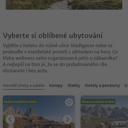
Vyberte si oblíbené ubytování
Vyjděte z hotelu do rušné ulice Stadtgasse nebo se
probuďte v manželské posteli s výhledem na hory. Co
třeba wellness nebo organizovaná péče o zákazníka?
A nejlepší na tom je, že se do požadovaného cíle
dostanete i bez auta.
Nacházíte se na tabulkovém posuvníku. Vyberte kartu pro zobraze
Horské chaty a salaše
Kempy
Statky
Hotely a penziony
U
Rezervovatelné online
Rezervovatelné online