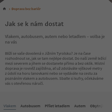
Doprava bez bariér
Jak se k nám dostat
Vlakem, autobusem, autem nebo letadlem – volba je
na vás
Blíží se vaše dovolená v Jižním Tyrolsku? Je na čase
rozhodnout se, jak se tam nejlépe dostat. Do naší země ležící
mezi severem a jihem se dostanete přímo a bez oklik. Místní
doprava je rovněž zajištěna, ať už zdoláváte výškové metry
z údolí na horu lanovkami nebo se vydáváte na cestu za
poznáním vlakem a autobusem. Sbalte si kufry, očekáváme
vás s otevřenou náručí.
Vlakem
Autobusem
Přílet letadlem
Autem
Obytným vo