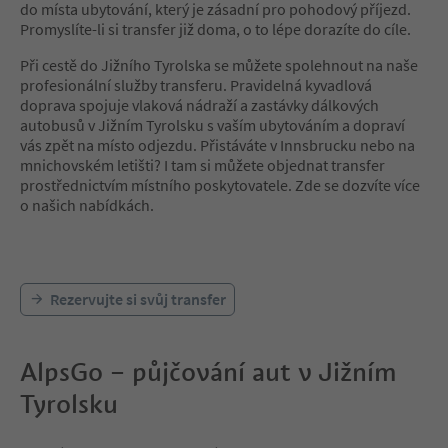
do místa ubytování, který je zásadní pro pohodový příjezd.
Promyslíte-li si transfer již doma, o to lépe dorazíte do cíle.
Při cestě do Jižního Tyrolska se můžete spolehnout na naše
profesionální služby transferu. Pravidelná kyvadlová
doprava spojuje vlaková nádraží a zastávky dálkových
autobusů v Jižním Tyrolsku s vaším ubytováním a dopraví
vás zpět na místo odjezdu. Přistáváte v Innsbrucku nebo na
mnichovském letišti? I tam si můžete objednat transfer
prostřednictvím místního poskytovatele. Zde se dozvíte více
o našich nabídkách.
Rezervujte si svůj transfer
AlpsGo – půjčování aut v Jižním
Tyrolsku