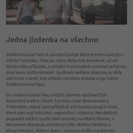
Jedna jízdenka na všechno
Südtirol Guest Pass ti usnadní pohyb během tvého pobytu v
Jižním Tyrolsku. Platí po celou dobu tvé dovolené, už od
00:00 v den příjezdu, a umožní ti pohodlně cestovat veřejnou
dopravou südtirolmobil. Využívání veřejné dopravy je vždy
zahrnuto v ceně, bez ohledu na místo pobytu a typ tvého
Südtirol Guest Pass.
Se Südtirol Guest Pass můžeš zdarma využívat čtyři
železniční tratě v Jižním Tyrolsku mezi Brennerem a
Tridentem, stejně jako přibližně 200 autobusových linek,
které zahrnují městské, regionální i citybusy. Bez dalších
poplatků můžeš využít také lanovky na Ritten/Renon, v
Meransen/Maranza, Kohlern/Colle, Mölten/Meltina a
Vöran/Verano, Rittner Bahn i lanovou dráhu na Mendel.