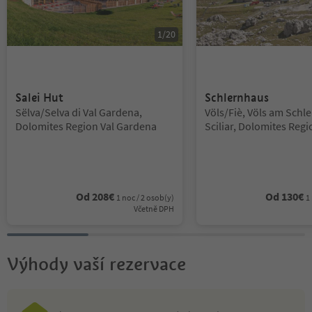
1
/
20
Salei Hut
Schlernhaus
Lokalita:
Lokalita:
Sëlva/Selva di Val Gardena,
Völs/Fiè, Völs am Schle
Dolomites Region Val Gardena
Sciliar, Dolomites Regi
Alm
Od
208
€
Od
130
€
1 noc / 2 osob(y)
1
Včetně DPH
Výhody vaší rezervace