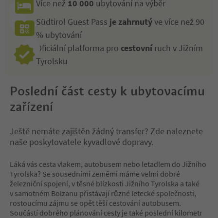
Více než
10 000
ubytování na výběr
Südtirol Guest Pass
je zahrnutý
ve více než 90
% ubytování
Oficiální platforma pro
cestovní
ruch v Jižním
Tyrolsku
Poslední část cesty k ubytovacímu
zařízení
Ještě nemáte zajištěn žádný transfer? Zde naleznete
naše poskytovatele kyvadlové dopravy.
Láká vás cesta vlakem, autobusem nebo letadlem do Jižního
Tyrolska? Se sousedními zeměmi máme velmi dobré
železniční spojení, v těsné blízkosti Jižního Tyrolska a také
v samotném Bolzanu přistávají různé letecké společnosti,
rostoucímu zájmu se opět těší cestování autobusem.
Součástí dobrého plánování cesty je také poslední kilometr