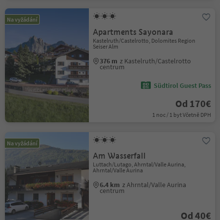
Na vyžádání
Apartments Sayonara
Kastelruth/Castelrotto, Dolomites Region
Seiser Alm
376 m
z Kastelruth/Castelrotto
centrum
Südtirol Guest Pass
Od 170€
1 noc / 1 byt Včetně DPH
Na vyžádání
Am Wasserfall
Luttach/Lutago, Ahrntal/Valle Aurina,
Ahrntal/Valle Aurina
6.4 km
z Ahrntal/Valle Aurina
centrum
Od 40€