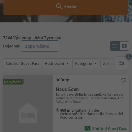
Hledat
7244
Výsledky
- Jižní Tyrolsko
Doporučeno
Objednat:
1
Südtirol Guest Pass
Hodnocení
Kategorie
Zpracovává
1 aktywn
Na vyžádání
Haus Eden
Barleit-Lavardi/Barleit-Lavardi, Kaltern an der
Weinstraße/Caldaro sulla Strada del Vino, Alto
Adige Wine Road
468 m
z Kaltern an der
Weinstraße/Caldaro sulla Strada del
Vino centrum
Südtirol Guest Pass