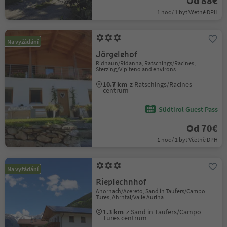
Od 88€
1 noc / 1 byt Včetně DPH
Na vyžádání
Jörgelehof
Ridnaun/Ridanna, Ratschings/Racines,
Sterzing/Vipiteno and environs
10.7 km
z Ratschings/Racines
centrum
Südtirol Guest Pass
Od 70€
1 noc / 1 byt Včetně DPH
Na vyžádání
Rieplechnhof
Ahornach/Acereto, Sand in Taufers/Campo
Tures, Ahrntal/Valle Aurina
1.3 km
z Sand in Taufers/Campo
Tures centrum