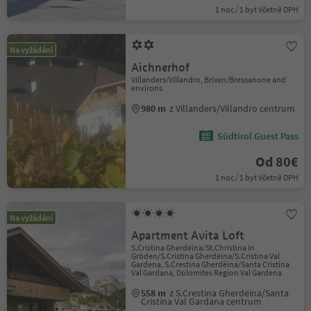
1 noc / 1 byt Včetně DPH
Na vyžádání
Aichnerhof
Villanders/Villandro, Brixen/Bressanone and
environs
980 m
z Villanders/Villandro centrum
Südtirol Guest Pass
Od 80€
1 noc / 1 byt Včetně DPH
Na vyžádání
Apartment Avita Loft
S.Cristina Gherdëina/St.Christina in
Gröden/S.Cristina Gherdëina/S.Cristina Val
Gardena, S.Crestina Gherdëina/Santa Cristina
Val Gardana, Dolomites Region Val Gardena
558 m
z S.Crestina Gherdëina/Santa
Cristina Val Gardana centrum