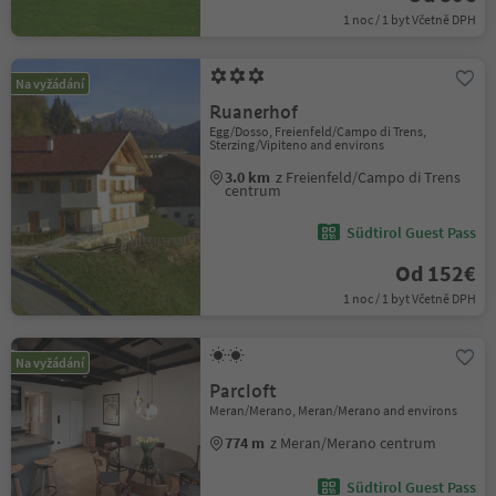
1 noc / 1 byt Včetně DPH
Na vyžádání
Ruanerhof
Egg/Dosso, Freienfeld/Campo di Trens,
Sterzing/Vipiteno and environs
3.0 km
z Freienfeld/Campo di Trens
centrum
Südtirol Guest Pass
Od 152€
1 noc / 1 byt Včetně DPH
Na vyžádání
Parcloft
Meran/Merano, Meran/Merano and environs
774 m
z Meran/Merano centrum
Südtirol Guest Pass