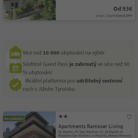
Od 93€
1 noc / 1 byt Včetně DPH
Více než
10 000
ubytování na výběr
Südtirol Guest Pass
je zahrnutý
ve více než 90
% ubytování
Oficiální platforma pro
udržitelný cestovní
ruch v Jižním Tyrolsku
Na vyžádání
Apartments Ramoser Living
St. Martin i.P./San Martino i.P., St.Martin in
Passeier/San Martino in Passiria, Meran/Merano