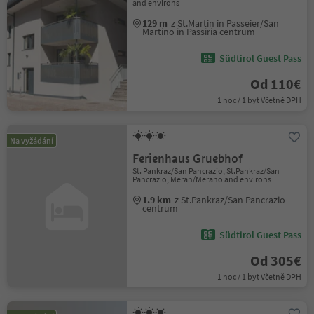
and environs
129 m
z St.Martin in Passeier/San
Martino in Passiria centrum
Südtirol Guest Pass
Od 110€
1 noc / 1 byt Včetně DPH
Na vyžádání
Ferienhaus Gruebhof
St. Pankraz/San Pancrazio, St.Pankraz/San
Pancrazio, Meran/Merano and environs
1.9 km
z St.Pankraz/San Pancrazio
centrum
Südtirol Guest Pass
Od 305€
1 noc / 1 byt Včetně DPH