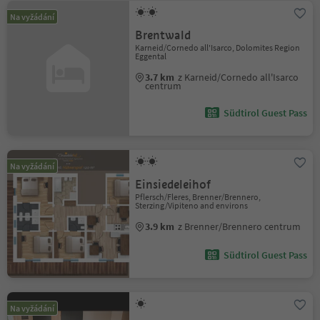
Na vyžádání
Brentwald
Karneid/Cornedo all'Isarco, Dolomites Region
Eggental
3.7 km
z Karneid/Cornedo all'Isarco
centrum
Südtirol Guest Pass
Na vyžádání
Einsiedeleihof
Pflersch/Fleres, Brenner/Brennero,
Sterzing/Vipiteno and environs
3.9 km
z Brenner/Brennero centrum
Südtirol Guest Pass
Na vyžádání