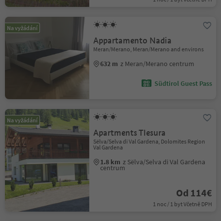
Na vyžádání
Appartamento Nadia
Meran/Merano, Meran/Merano and environs
632 m
z Meran/Merano centrum
Südtirol Guest Pass
Na vyžádání
Apartments Tlesura
Sëlva/Selva di Val Gardena, Dolomites Region
Val Gardena
1.8 km
z Sëlva/Selva di Val Gardena
centrum
Od 114€
1 noc / 1 byt Včetně DPH