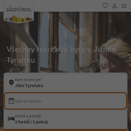
odk
oblíbené
uživatel
Všechny rekreační byty v Jižním
Tyrolsku
Kam chcete jet?
Jižní Tyrolsko
Vybrat termín
Hosté a pokoje
2 hosté / 1 pokoj