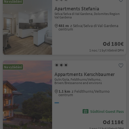
Na vyžádání
Apartments Stefania
Sëlva/Selva di Val Gardena, Dolomites Region
Val Gardena
481 m
z Sëlva/Selva di Val Gardena
centrum
Od 180€
1 noc / 1 byt Včetně DPH
Na vyžádání
Appartments Kerschbaumer
Guln/Gola, Feldthurns/Velturno,
Brixen/Bressanone and environs
1.1 km
z Feldthurns/Velturno
centrum
Südtirol Guest Pass
Od 118€
1 noc / 1 byt Včetně DPH