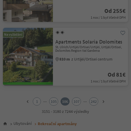
Od 255€
1 noc / 1 byt Včetně DPH
Na vyžádání
Apartments Solaria Dolomites
St. Ulrich/Urtijëi/Ortisei/Urtijëi, Urtijëi/Ortisei,
Dolomites Region Val Gardena
810 m
z Urtijëi/Ortisei centrum
Od 81€
1 noc / 1 byt Včetně DPH
1
2
...
...
1
105
106
107
242
3
4
3151 - 3180 z 7244 výsledky
5
6
Ubytování
Rekreační apartmány
7