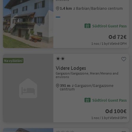
1.4 km
z Barbian/Barbiano centrum
Südtirol Guest Pass
Od 72€
1 noc / 1 byt Včetně DPH
Na vyžádání
Videre Lodges
Gargazon/Gargazzone, Meran/Merano and
environs
391 m
z Gargazon/Gargazzone
centrum
Südtirol Guest Pass
Od 100€
1 noc / 1 byt Včetně DPH