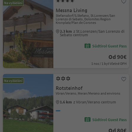
Na vyžádání
Messna Living
Stefansdorf/S.Stefano, St.Lorenzen/San
Lorenzo di Sebato, Dolomites Region
Kronplatz/Plan de Corones
2.3 km
z St.Lorenzen/San Lorenzo di
Sebato centrum
Südtirol Guest Pass
Od 90€
1 noc / 1 byt Včetně DPH
Na vyžádání
Rotsteinhof
Vöran/Verano, Meran/Merano and environs
1.6 km
z Vöran/Verano centrum
Südtirol Guest Pass
Od 80€