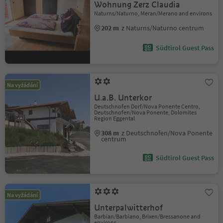
Wohnung Zerz Claudia
Naturns/Naturno, Meran/Merano and environs
202 m
z Naturns/Naturno centrum
Südtirol Guest Pass
Na vyžádání
U.a.B. Unterkor
Deutschnofen Dorf/Nova Ponente Centro,
Deutschnofen/Nova Ponente, Dolomites
Region Eggental
308 m
z Deutschnofen/Nova Ponente
centrum
Südtirol Guest Pass
Na vyžádání
Unterpalwitterhof
Barbian/Barbiano, Brixen/Bressanone and
environs