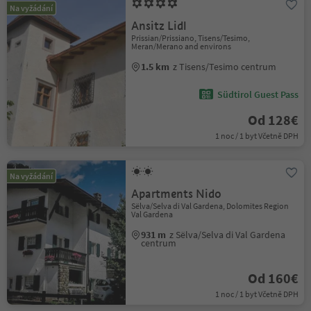
Na vyžádání
Ansitz Lidl
Prissian/Prissiano, Tisens/Tesimo,
Meran/Merano and environs
1.5 km
z Tisens/Tesimo centrum
Südtirol Guest Pass
Od 128€
1 noc / 1 byt Včetně DPH
Na vyžádání
Apartments Nido
Sëlva/Selva di Val Gardena, Dolomites Region
Val Gardena
931 m
z Sëlva/Selva di Val Gardena
centrum
Od 160€
1 noc / 1 byt Včetně DPH