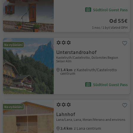
Südtirol Guest Pass
Od 55€
1 noc / 1 byt Včetně DPH
Na vyžádání
Unterstandroahof
Kastelruth/Castelrotto, Dolomites Region
Seiser Alm
1.4 km
z Kastelruth/Castelrotto
centrum
Südtirol Guest Pass
Na vyžádání
Lahnhof
Lana/Lana, Lana, Meran/Merano and environs
2.4 km
z Lana centrum