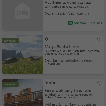
Apartments Vonmetz Taxi
Lajen Dorf/Laion paese, Lajen/Laion,
248 m
z Lajen/Laion centrum
Südtirol Guest Pass
Na vyžádání
Malga Puntschieder
Seiseralm/Alpe di Siusi, Kastelruth/Castelrotto,
Dolomites Region Seiser Alm
5.6 km
z Kastelruth/Castelrotto
centrum
Na vyžádání
Ferienwohnung Friedheim
Sarnthein/Sarentino, Sarntal/Sarentino,
Bolzano/Bozen and environs
92 m
z Sarntal/Sarentino centrum