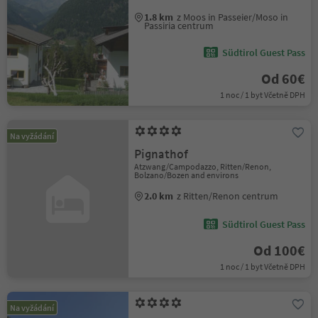
1.8 km
z Moos in Passeier/Moso in
Passiria centrum
Südtirol Guest Pass
Od 60€
1 noc / 1 byt Včetně DPH
Na vyžádání
Pignathof
Atzwang/Campodazzo, Ritten/Renon,
Bolzano/Bozen and environs
2.0 km
z Ritten/Renon centrum
Südtirol Guest Pass
Od 100€
1 noc / 1 byt Včetně DPH
Na vyžádání