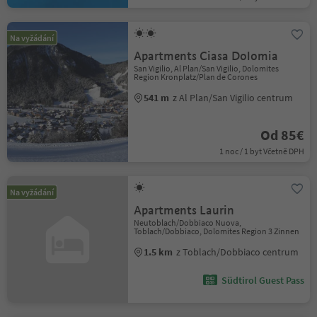
Na vyžádání
Apartments Ciasa Dolomia
San Vigilio, Al Plan/San Vigilio, Dolomites
Region Kronplatz/Plan de Corones
541 m
z Al Plan/San Vigilio centrum
Od 85€
1 noc / 1 byt Včetně DPH
Na vyžádání
Apartments Laurin
Neutoblach/Dobbiaco Nuova,
Toblach/Dobbiaco, Dolomites Region 3 Zinnen
1.5 km
z Toblach/Dobbiaco centrum
Südtirol Guest Pass