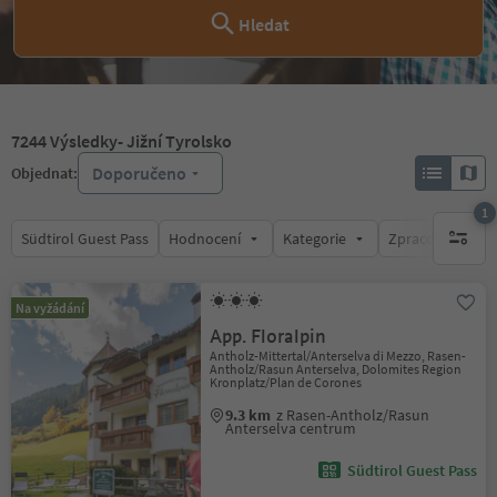
Hledat
7244
Výsledky
- Jižní Tyrolsko
Doporučeno
Objednat:
1
Südtirol Guest Pass
Hodnocení
Kategorie
Zpracovává
1 aktywn
Na vyžádání
App. Floralpin
Antholz-Mittertal/Anterselva di Mezzo, Rasen-
Antholz/Rasun Anterselva, Dolomites Region
Kronplatz/Plan de Corones
9.3 km
z Rasen-Antholz/Rasun
Anterselva centrum
Südtirol Guest Pass