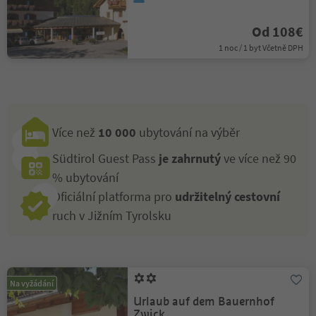
Od 108€
1 noc / 1 byt Včetně DPH
Více než
10 000
ubytování na výběr
Südtirol Guest Pass
je zahrnutý
ve více než 90
% ubytování
Oficiální platforma pro
udržitelný cestovní
ruch v Jižním Tyrolsku
Na vyžádání
Urlaub auf dem Bauernhof
Zwick