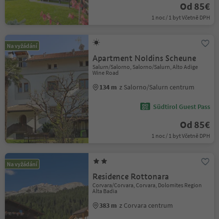
Od 85€
1 noc / 1 byt Včetně DPH
Na vyžádání
Apartment Noldins Scheune
Salurn/Salorno, Salorno/Salurn, Alto Adige
Wine Road
134 m
z Salorno/Salurn centrum
Südtirol Guest Pass
Od 85€
1 noc / 1 byt Včetně DPH
Na vyžádání
Residence Rottonara
Corvara/Corvara, Corvara, Dolomites Region
Alta Badia
383 m
z Corvara centrum