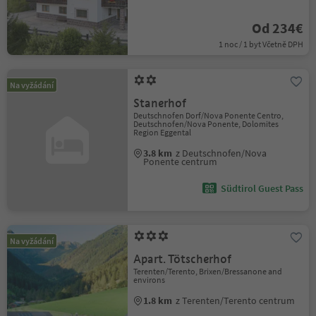
Od 234€
1 noc / 1 byt Včetně DPH
Na vyžádání
Stanerhof
Deutschnofen Dorf/Nova Ponente Centro,
Deutschnofen/Nova Ponente, Dolomites
Region Eggental
3.8 km
z Deutschnofen/Nova
Ponente centrum
Südtirol Guest Pass
Na vyžádání
Apart. Tötscherhof
Terenten/Terento, Brixen/Bressanone and
environs
1.8 km
z Terenten/Terento centrum