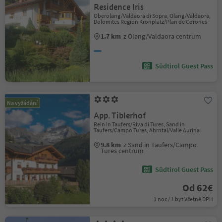
Residence Iris
Oberolang/Valdaora di Sopra, Olang/Valdaora,
Dolomites Region Kronplatz/Plan de Corones
1.7 km
z Olang/Valdaora centrum
Südtirol Guest Pass
Na vyžádání
App. Tiblerhof
Rein in Taufers/Riva di Tures, Sand in
Taufers/Campo Tures, Ahrntal/Valle Aurina
9.8 km
z Sand in Taufers/Campo
Tures centrum
Südtirol Guest Pass
Od 62€
1 noc / 1 byt Včetně DPH