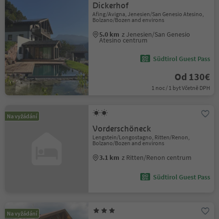
Dickerhof
Afing/Avigna, Jenesien/San Genesio Atesino,
Bolzano/Bozen and environs
5.0 km
z Jenesien/San Genesio
Atesino centrum
Südtirol Guest Pass
Od 130€
1 noc / 1 byt Včetně DPH
Na vyžádání
Vorderschöneck
Lengstein/Longostagno, Ritten/Renon,
Bolzano/Bozen and environs
3.1 km
z Ritten/Renon centrum
Südtirol Guest Pass
Na vyžádání