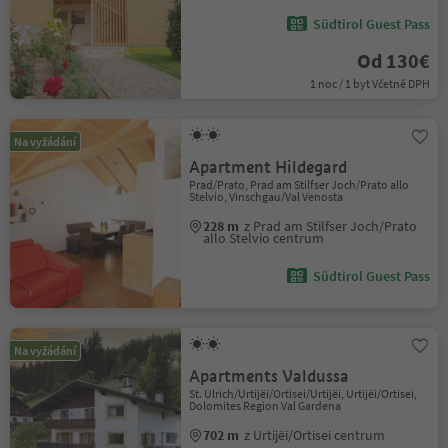
Südtirol Guest Pass
Od 130€
1 noc / 1 byt Včetně DPH
Na vyžádání
Apartment Hildegard
Prad/Prato, Prad am Stilfser Joch/Prato allo
Stelvio, Vinschgau/Val Venosta
228 m
z Prad am Stilfser Joch/Prato
allo Stelvio centrum
Südtirol Guest Pass
Na vyžádání
Apartments Valdussa
St. Ulrich/Urtijëi/Ortisei/Urtijëi, Urtijëi/Ortisei,
Dolomites Region Val Gardena
702 m
z Urtijëi/Ortisei centrum