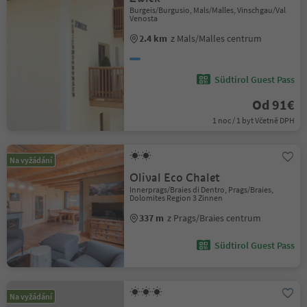
Burgeis/Burgusio, Mals/Malles, Vinschgau/Val
Venosta
2.4 km
z Mals/Malles centrum
Südtirol Guest Pass
Od 91€
1 noc / 1 byt Včetně DPH
Na vyžádání
Olival Eco Chalet
Innerprags/Braies di Dentro, Prags/Braies,
Dolomites Region 3 Zinnen
337 m
z Prags/Braies centrum
Südtirol Guest Pass
Na vyžádání