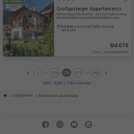
Na vyžádání
Großgasteiger Appartements
Weissenbach/Riobianco - Ahrntal/Valle Aurina,
Ahrntal/Valle Aurina, Ahrntal/Valle Aurina
9.4 km
z Ahrntal/Valle Aurina
centrum
Od 67€
1 noc / 1 byt Včetně DPH
1
2
...
...
1
175
176
177
242
3
4
5251 - 5280 z 7244 výsledky
5
6
Ubytování
Rekreační apartmány
7
8
9
10
11
12