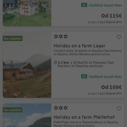
Südtirol Guest Pass
Od 115€
1 noc / 1 byt Včetně DPH
Na vyžádání
Holiday on a farm Lagar
Christl/Cresta, St.Martin in Passeier/San Martino
in Passiria, Meran/Merano and environs
3.3 km
z St.Martin in Passeier/San
Martino in Passiria centrum
Südtirol Guest Pass
Od 108€
1 noc / 1 byt Včetně DPH
Na vyžádání
Holiday on a farm Pfeiferhof
Platt/Plata, Moos in Passeier/Moso in Passiria,
Meran/Merano and environs