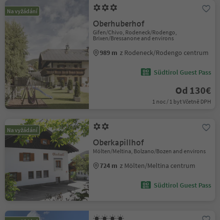
Na vyžádání
Oberhuberhof
Gifen/Chivo, Rodeneck/Rodengo,
Brixen/Bressanone and environs
989 m
z Rodeneck/Rodengo centrum
Südtirol Guest Pass
Od 130€
1 noc / 1 byt Včetně DPH
Na vyžádání
Oberkapillhof
Mölten/Meltina, Bolzano/Bozen and environs
724 m
z Mölten/Meltina centrum
Südtirol Guest Pass