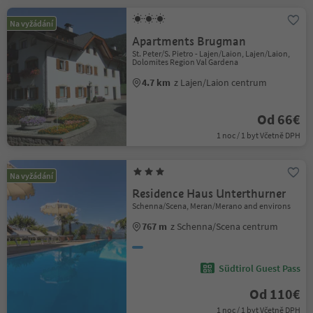
Na vyžádání
Apartments Brugman
St. Peter/S. Pietro - Lajen/Laion, Lajen/Laion,
Dolomites Region Val Gardena
4.7 km
z Lajen/Laion centrum
Od 66€
1 noc / 1 byt Včetně DPH
Na vyžádání
Residence Haus Unterthurner
Schenna/Scena, Meran/Merano and environs
767 m
z Schenna/Scena centrum
Südtirol Guest Pass
Od 110€
1 noc / 1 byt Včetně DPH