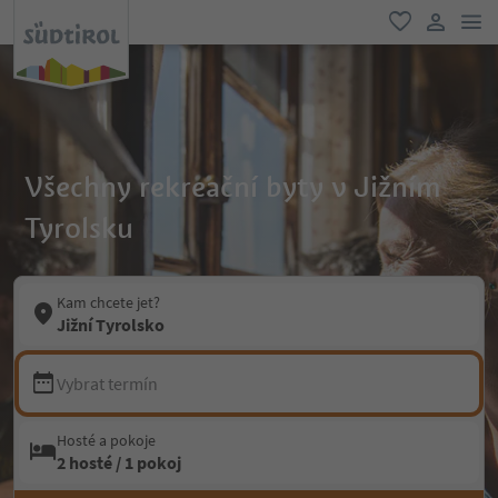
odk
oblíbené
uživatel
Všechny rekreační byty v Jižním
Tyrolsku
Kam chcete jet?
Jižní Tyrolsko
Vybrat termín
Hosté a pokoje
2 hosté / 1 pokoj