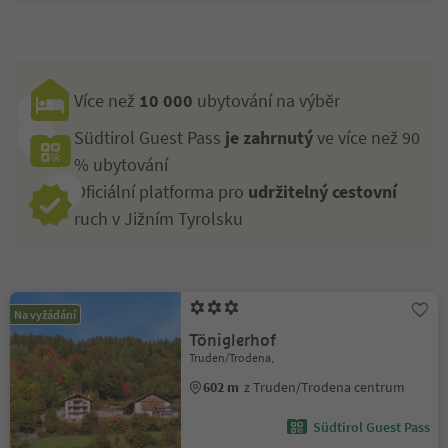
Více než
10 000
ubytování na výběr
Südtirol Guest Pass
je zahrnutý
ve více než 90
% ubytování
Oficiální platforma pro
udržitelný cestovní
ruch v Jižním Tyrolsku
Na vyžádání
Töniglerhof
Truden/Trodena,
602 m
z Truden/Trodena centrum
Südtirol Guest Pass