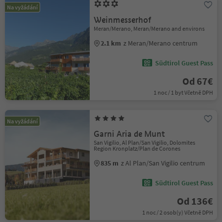
Na vyžádání
Weinmesserhof
Meran/Merano, Meran/Merano and environs
2.1 km
z Meran/Merano centrum
Südtirol Guest Pass
Od 67€
1 noc / 1 byt Včetně DPH
Na vyžádání
Garni Aria de Munt
San Vigilio, Al Plan/San Vigilio, Dolomites
Region Kronplatz/Plan de Corones
835 m
z Al Plan/San Vigilio centrum
Südtirol Guest Pass
Od 136€
1 noc / 2 osob(y) Včetně DPH