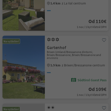
1.4 km
z La Val centrum
Od 110€
1 noc / 1 byt Včetně DPH
Na vyžádání
Gartenhof
Brixen Umland/Bressanone dintorni,
Brixen/Bressanone, Brixen/Bressanone and
environs
1.9 km
z Brixen/Bressanone centrum
Südtirol Guest Pass
Od 109€
1 noc / 1 byt Včetně DPH
Na vyžádání