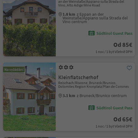
an der Weinstaße/Appiano sulla Strada del
Vino, Alto Adige Wine Road
1.8 km
z Eppan an der
Weinstaße/Appiano sulla Strada del
Vino centrum
Südtirol Guest Pass
Od 85€
1 noc / 1 byt Včetně DPH
Na vyžádání
Kleinflatscherhof
Reischach/Riscone, Bruneck/Brunico,
Dolomites Region Kronplatz/Plan de Corones
3.1 km
z Bruneck/Brunico centrum
Südtirol Guest Pass
Od 65€
1 noc / 1 byt Včetně DPH