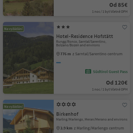
Od 85€
1 noc / 1 byt Včetně DPH
Na vyžádání
Hotel-Residence Hofstätt
Rungg/Ronco, Sarntal/Sarentino,
Bolzano/Bozen and environs
776 m
z Sarntal/Sarentino centrum
Südtirol Guest Pass
Od 120€
1 noc / 1 byt Včetně DPH
Na vyžádání
Birkenhof
Marling/Marlengo, Meran/Merano and environs
2.9 km
z Marling/Marlengo centrum