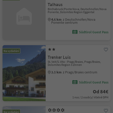
Talhaus
Birchabruck/Ponte Nova, Deutschnofen/Nova
Ponente, Dolomites Region Eggental
4.6 km
z Deutschnofen/Nova
Ponente centrum
Südtirol Guest Pass
Na vyžádání
Trenker Luis
St. Veit/S. Vito - Prags/Braies, Prags/Braies,
Dolomites Region 3 Zinnen
2.1 km
z Prags/Braies centrum
Südtirol Guest Pass
Od 84€
1 noc / 2 osob(y) Včetně DPH
Na vyžádání