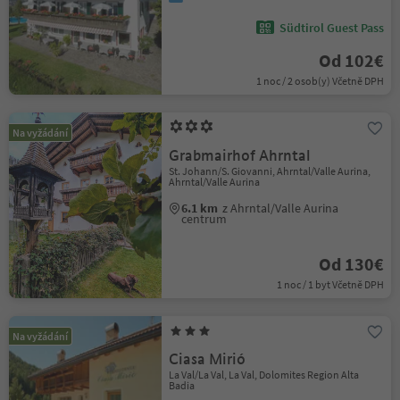
Südtirol Guest Pass
Od 102€
1 noc / 2 osob(y) Včetně DPH
Na vyžádání
Grabmairhof Ahrntal
St. Johann/S. Giovanni, Ahrntal/Valle Aurina,
Ahrntal/Valle Aurina
6.1 km
z Ahrntal/Valle Aurina
centrum
Od 130€
1 noc / 1 byt Včetně DPH
Na vyžádání
Ciasa Mirió
La Val/La Val, La Val, Dolomites Region Alta
Badia