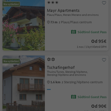
Na vyžádání
Mayr Apartments
Plaus/Plaus, Meran/Merano and environs
73 m
z Plaus/Plaus centrum
Südtirol Guest Pass
Od 95€
1 noc / 1 byt Včetně DPH
Na vyžádání
Tschafingerhof
Thuins/Tunes, Sterzing/Vipiteno,
Sterzing/Vipiteno and environs
1.6 km
z Sterzing/Vipiteno centrum
Südtirol Guest Pass
Od 90€