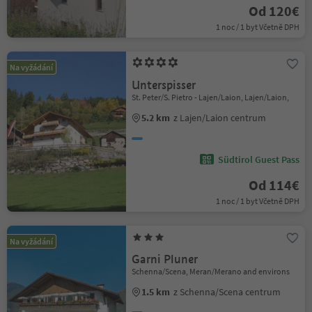
Od 120€
1 noc / 1 byt Včetně DPH
Na vyžádání
Unterspisser
St. Peter/S. Pietro - Lajen/Laion, Lajen/Laion,
5.2 km
z Lajen/Laion centrum
Südtirol Guest Pass
Od 114€
1 noc / 1 byt Včetně DPH
Na vyžádání
Garni Pluner
Schenna/Scena, Meran/Merano and environs
1.5 km
z Schenna/Scena centrum