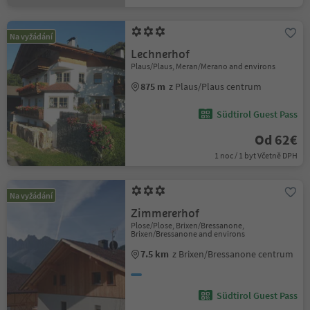
Na vyžádání
Lechnerhof
Plaus/Plaus, Meran/Merano and environs
875 m
z Plaus/Plaus centrum
Südtirol Guest Pass
Od 62€
1 noc / 1 byt Včetně DPH
Na vyžádání
Zimmererhof
Plose/Plose, Brixen/Bressanone,
Brixen/Bressanone and environs
7.5 km
z Brixen/Bressanone centrum
Südtirol Guest Pass