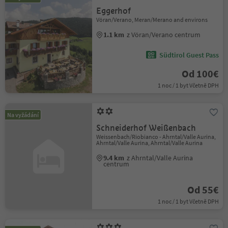
Eggerhof
Vöran/Verano, Meran/Merano and environs
1.1 km
z Vöran/Verano centrum
Südtirol Guest Pass
Od 100€
1 noc / 1 byt Včetně DPH
Na vyžádání
Schneiderhof Weißenbach
Weissenbach/Riobianco - Ahrntal/Valle Aurina,
Ahrntal/Valle Aurina, Ahrntal/Valle Aurina
9.4 km
z Ahrntal/Valle Aurina
centrum
Od 55€
1 noc / 1 byt Včetně DPH