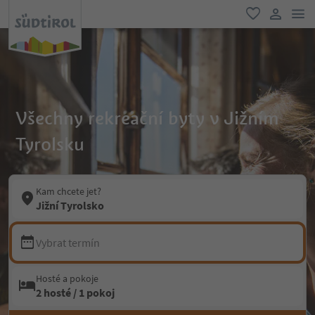
odk
oblíbené
uživatel
Všechny rekreační byty v Jižním
Tyrolsku
Kam chcete jet?
Jižní Tyrolsko
Vybrat termín
Hosté a pokoje
2 hosté / 1 pokoj