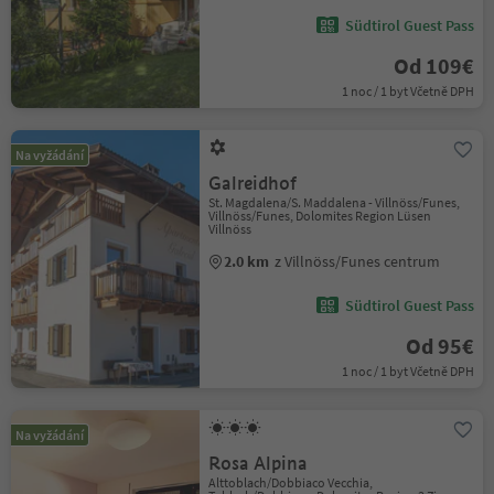
Südtirol Guest Pass
Od 109€
1 noc / 1 byt Včetně DPH
Na vyžádání
Galreidhof
St. Magdalena/S. Maddalena - Villnöss/Funes,
Villnöss/Funes, Dolomites Region Lüsen
Villnöss
2.0 km
z Villnöss/Funes centrum
Südtirol Guest Pass
Od 95€
1 noc / 1 byt Včetně DPH
Na vyžádání
Rosa Alpina
Alttoblach/Dobbiaco Vecchia,