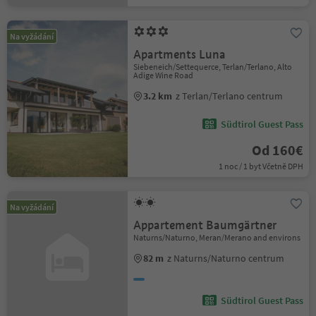
Na vyžádání
Apartments Luna
Siebeneich/Settequerce, Terlan/Terlano, Alto
Adige Wine Road
3.2 km
z Terlan/Terlano centrum
Südtirol Guest Pass
Od 160€
1 noc / 1 byt Včetně DPH
Na vyžádání
Appartement Baumgärtner
Naturns/Naturno, Meran/Merano and environs
82 m
z Naturns/Naturno centrum
Südtirol Guest Pass