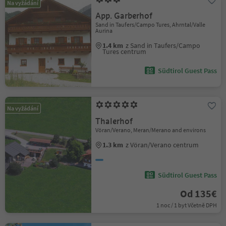
Na vyžádání
App. Garberhof
Sand in Taufers/Campo Tures, Ahrntal/Valle
Aurina
1.4 km
z Sand in Taufers/Campo
Tures centrum
Südtirol Guest Pass
Na vyžádání
Thalerhof
Vöran/Verano, Meran/Merano and environs
1.3 km
z Vöran/Verano centrum
Südtirol Guest Pass
Od 135€
1 noc / 1 byt Včetně DPH