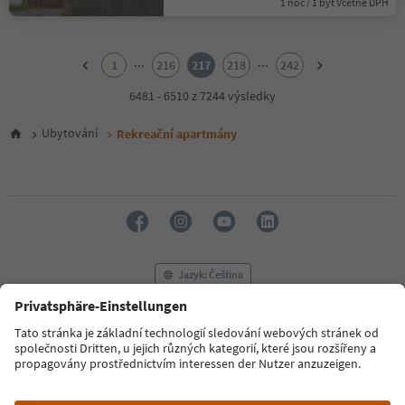
1 noc / 1 byt Včetně DPH
1
2
...
...
1
216
217
218
242
3
4
6481 - 6510 z 7244 výsledky
5
6
Ubytování
Rekreační apartmány
7
8
9
10
11
12
13
14
Jazyk: Čeština
15
16
17
FAQ
Kontaktujte nás
Tisk
MICE
18
Zásady ochrany osobních údajů
Podmínky a ujednání
Tiráž
19
20
Zásady používání souborů cookie
Filmová komise
O nás
21