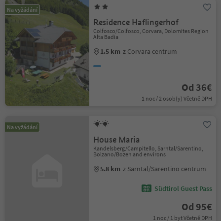
Na vyžádání
Residence Haflingerhof
Colfosco/Colfosco, Corvara, Dolomites Region
Alta Badia
1.5 km
z Corvara centrum
Od 36€
1 noc / 2 osob(y) Včetně DPH
Na vyžádání
House Maria
Kandelsberg/Campitello, Sarntal/Sarentino,
Bolzano/Bozen and environs
5.8 km
z Sarntal/Sarentino centrum
Südtirol Guest Pass
Od 95€
1 noc / 1 byt Včetně DPH