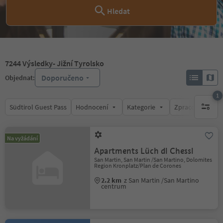
Hledat
7244
Výsledky
- Jižní Tyrolsko
Doporučeno
Objednat:
1
Südtirol Guest Pass
Hodnocení
Kategorie
Zpracovává
1 aktywn
Na vyžádání
Apartments Lüch dl Chessl
San Martin, San Martin /San Martino, Dolomites
Region Kronplatz/Plan de Corones
2.2 km
z San Martin /San Martino
centrum