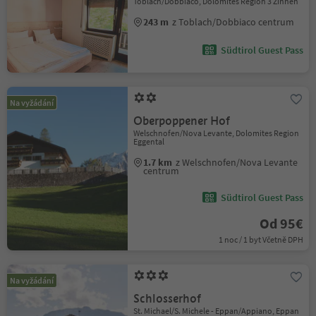
Toblach/Dobbiaco, Dolomites Region 3 Zinnen
243 m
z Toblach/Dobbiaco centrum
Südtirol Guest Pass
Na vyžádání
Oberpoppener Hof
Welschnofen/Nova Levante, Dolomites Region
Eggental
1.7 km
z Welschnofen/Nova Levante
centrum
Südtirol Guest Pass
Od 95€
1 noc / 1 byt Včetně DPH
Na vyžádání
Schlosserhof
St. Michael/S. Michele - Eppan/Appiano, Eppan