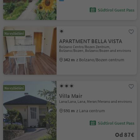
Südtirol Guest Pass
Na vyžádání
APARTMENT BELLA VISTA
Bolzano Centro/Bozen Zentrum,
Bolzano/Bozen, Bolzano/Bozen and environs
342 m
z Bolzano/Bozen centrum
Na vyžádání
Villa Mair
Lana/Lana, Lana, Meran/Merano and environs
591 m
z Lana centrum
Südtirol Guest Pass
Od 87€