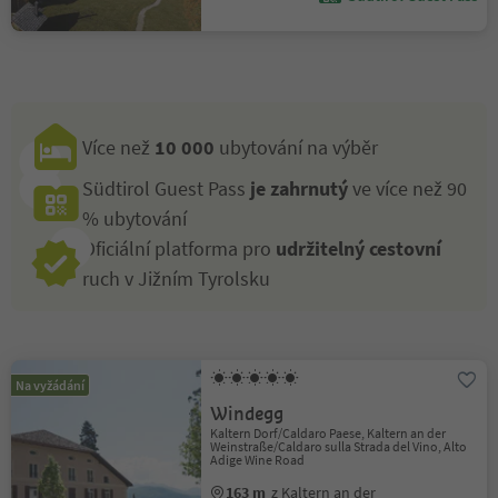
Více než
10 000
ubytování na výběr
Südtirol Guest Pass
je zahrnutý
ve více než 90
% ubytování
Oficiální platforma pro
udržitelný cestovní
ruch v Jižním Tyrolsku
Na vyžádání
Windegg
Kaltern Dorf/Caldaro Paese, Kaltern an der
Weinstraße/Caldaro sulla Strada del Vino, Alto
Adige Wine Road
163 m
z Kaltern an der