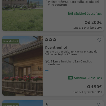
Weinstraße/Caldaro sulla Strada del
Vino centrum
Südtirol Guest Pass
Od 200€
1 noc / 1 byt Včetně DPH
Na vyžádání
Kuentnerhof
Innichen/S. Candido, Innichen/San Candido,
Dolomites Region 3 Zinnen
1.2 km
z Innichen/San Candido
centrum
Südtirol Guest Pass
Od 90€
1 noc / 1 byt Včetně DPH
Na vyžádání