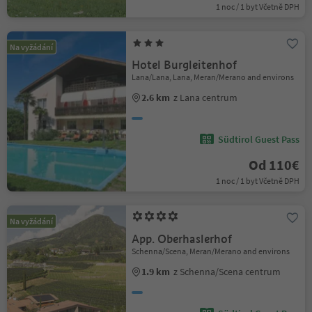
1 noc / 1 byt Včetně DPH
Na vyžádání
Hotel Burgleitenhof
Lana/Lana, Lana, Meran/Merano and environs
2.6 km
z Lana centrum
Südtirol Guest Pass
Od 110€
1 noc / 1 byt Včetně DPH
Na vyžádání
App. Oberhaslerhof
Schenna/Scena, Meran/Merano and environs
1.9 km
z Schenna/Scena centrum