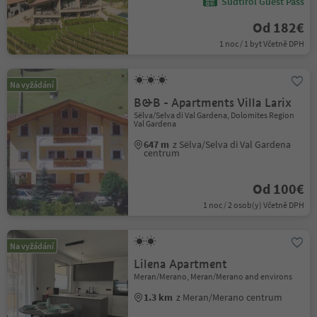
Südtirol Guest Pass
Od 182€
1 noc / 1 byt Včetně DPH
Na vyžádání
B&B - Apartments Villa Larix
Sëlva/Selva di Val Gardena, Dolomites Region
Val Gardena
647 m
z Sëlva/Selva di Val Gardena
centrum
Od 100€
1 noc / 2 osob(y) Včetně DPH
Na vyžádání
Lilena Apartment
Meran/Merano, Meran/Merano and environs
1.3 km
z Meran/Merano centrum