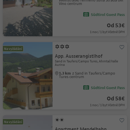
Weinstraße/Termeno sulla Strada del
Vino centrum
Südtirol Guest Pass
Od 53€
1 noc / 1 byt Včetně DPH
Na vyžádání
App. Ausserangistlhof
Sand in Taufers/Campo Tures, Ahrntal/Valle
Aurina
1.3 km
z Sand in Taufers/Campo
Tures centrum
Südtirol Guest Pass
Od 58€
1 noc / 1 byt Včetně DPH
Na vyžádání
Apartment Mendelbahn