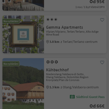
Od 95€
1 noc / 1 byt Včetně DPH
Na vyžádání
Gemma Apartments
Vilpian/Vilpiano, Terlan/Terlano, Alto Adige
Wine Road
3.8 km
z Terlan/Terlano centrum
Na vyžádání
Kühbachhof
Niederolang/Valdaora di Sotto,
Olang/Valdaora, Dolomites Region
Kronplatz/Plan de Corones
1.3 km
z Olang/Valdaora centrum
Südtirol Guest Pass
Od 66€