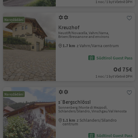
1 noc / 1 byt Včetně DPH
Na vyžádání
Kreuzhof
Neustift/Novacella, Vahrn/Varna,
Brixen/Bressanone and environs
1.7 km
z Vahrn/Varna centrum
Südtirol Guest Pass
Od 75€
1 noc / 1 byt Včetně DPH
Na vyžádání
s`Bergschlössl
Sonnenberg/Monte di Mezzodì,
Schlanders/Silandro, Vinschgau/Val Venosta
1.1 km
z Schlanders/Silandro
centrum
Südtirol Guest Pass