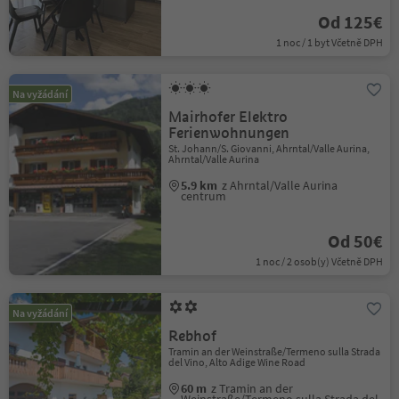
Od 125€
1 noc / 1 byt Včetně DPH
Na vyžádání
Mairhofer Elektro
Ferienwohnungen
St. Johann/S. Giovanni, Ahrntal/Valle Aurina,
Ahrntal/Valle Aurina
5.9 km
z Ahrntal/Valle Aurina
centrum
Od 50€
1 noc / 2 osob(y) Včetně DPH
Na vyžádání
Rebhof
Tramin an der Weinstraße/Termeno sulla Strada
del Vino, Alto Adige Wine Road
60 m
z Tramin an der