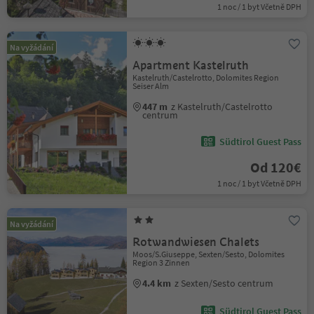
1 noc / 1 byt Včetně DPH
Na vyžádání
Apartment Kastelruth
Kastelruth/Castelrotto, Dolomites Region
Seiser Alm
447 m
z Kastelruth/Castelrotto
centrum
Südtirol Guest Pass
Od 120€
1 noc / 1 byt Včetně DPH
Na vyžádání
Rotwandwiesen Chalets
Moos/S.Giuseppe, Sexten/Sesto, Dolomites
Region 3 Zinnen
4.4 km
z Sexten/Sesto centrum
Südtirol Guest Pass