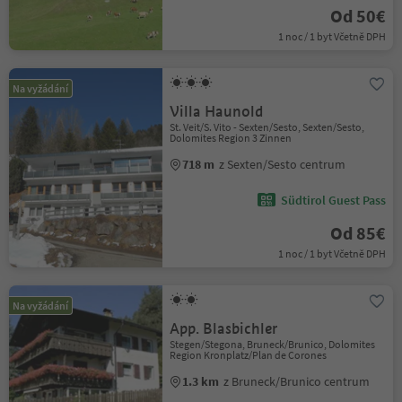
Od 50€
1 noc / 1 byt Včetně DPH
Na vyžádání
Villa Haunold
St. Veit/S. Vito - Sexten/Sesto, Sexten/Sesto,
Dolomites Region 3 Zinnen
718 m
z Sexten/Sesto centrum
Südtirol Guest Pass
Od 85€
1 noc / 1 byt Včetně DPH
Na vyžádání
App. Blasbichler
Stegen/Stegona, Bruneck/Brunico, Dolomites
Region Kronplatz/Plan de Corones
1.3 km
z Bruneck/Brunico centrum