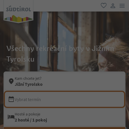
odk
oblíbené
uživatel
Všechny rekreační byty v Jižním
Tyrolsku
Kam chcete jet?
Jižní Tyrolsko
Vybrat termín
Hosté a pokoje
2 hosté / 1 pokoj