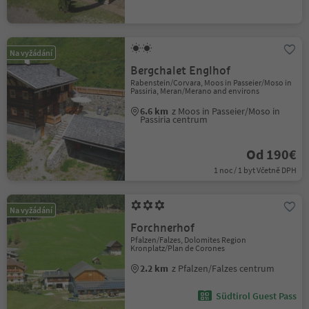
Na vyžádání
Bergchalet Englhof
Rabenstein/Corvara, Moos in Passeier/Moso in
Passiria, Meran/Merano and environs
6.6 km
z Moos in Passeier/Moso in
Passiria centrum
Od 190€
1 noc / 1 byt Včetně DPH
Na vyžádání
Forchnerhof
Pfalzen/Falzes, Dolomites Region
Kronplatz/Plan de Corones
2.2 km
z Pfalzen/Falzes centrum
Südtirol Guest Pass