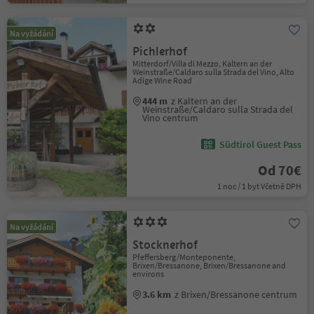
Na vyžádání
Pichlerhof
Mitterdorf/Villa di Mezzo, Kaltern an der
Weinstraße/Caldaro sulla Strada del Vino, Alto
Adige Wine Road
444 m
z Kaltern an der
Weinstraße/Caldaro sulla Strada del
Vino centrum
Südtirol Guest Pass
Od 70€
1 noc / 1 byt Včetně DPH
Na vyžádání
Stocknerhof
Pfeffersberg/Monteponente,
Brixen/Bressanone, Brixen/Bressanone and
environs
3.6 km
z Brixen/Bressanone centrum