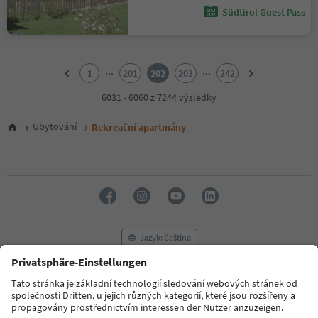
Südtirol Guest Pass
1
2
...
...
1
201
202
203
242
3
4
6031 - 6060 z 7244 výsledky
5
6
Ubytování
Rekreační apartmány
7
8
9
10
11
12
13
14
Jazyk: Čeština
15
16
17
FAQ
Kontaktujte nás
Tisk
MICE
18
Zásady ochrany osobních údajů
Podmínky a ujednání
Tiráž
19