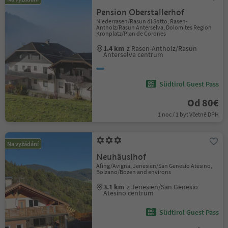
Pension Oberstallerhof
Niederrasen/Rasun di Sotto, Rasen-
Antholz/Rasun Anterselva, Dolomites Region
Kronplatz/Plan de Corones
1.4 km
z Rasen-Antholz/Rasun
Anterselva centrum
Südtirol Guest Pass
Od 80€
1 noc / 1 byt Včetně DPH
Na vyžádání
Neuhäuslhof
Afing/Avigna, Jenesien/San Genesio Atesino,
Bolzano/Bozen and environs
3.1 km
z Jenesien/San Genesio
Atesino centrum
Südtirol Guest Pass