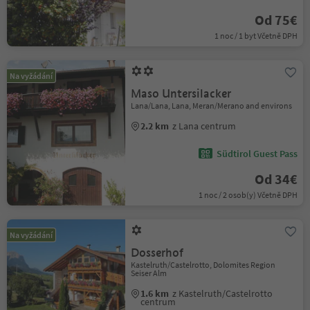
Od 75€
1 noc / 1 byt Včetně DPH
Na vyžádání
Maso Untersilacker
Lana/Lana, Lana, Meran/Merano and environs
2.2 km
z Lana centrum
Südtirol Guest Pass
Od 34€
1 noc / 2 osob(y) Včetně DPH
Na vyžádání
Dosserhof
Kastelruth/Castelrotto, Dolomites Region
Seiser Alm
1.6 km
z Kastelruth/Castelrotto
centrum