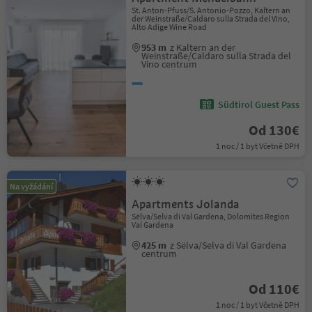
St. Anton-Pfuss/S. Antonio-Pozzo, Kaltern an
der Weinstraße/Caldaro sulla Strada del Vino,
Alto Adige Wine Road
953 m
z Kaltern an der
Weinstraße/Caldaro sulla Strada del
Vino centrum
Südtirol Guest Pass
Od 130€
1 noc / 1 byt Včetně DPH
Na vyžádání
Apartments Jolanda
Sëlva/Selva di Val Gardena, Dolomites Region
Val Gardena
425 m
z Sëlva/Selva di Val Gardena
centrum
Od 110€
1 noc / 1 byt Včetně DPH