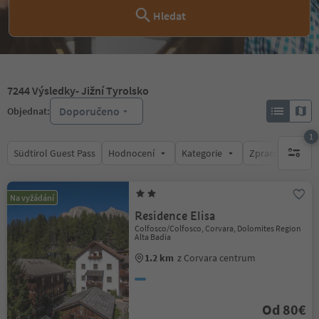
Hledat
7244
Výsledky
- Jižní Tyrolsko
Doporučeno
Objednat:
1
Südtirol Guest Pass
Hodnocení
Kategorie
Zpracovává
1 aktywn
Na vyžádání
Residence Elisa
Colfosco/Colfosco, Corvara, Dolomites Region
Alta Badia
1.2 km
z Corvara centrum
Od 80€