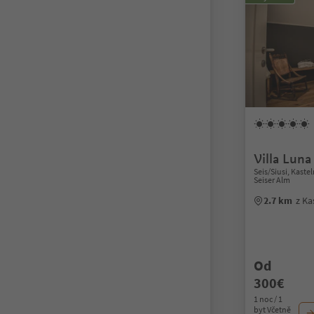
Villa Luna
Seis/Siusi, Kaste
Seiser Alm
2.7 km
z Ka
Od
300€
1 noc / 1
byt Včetně