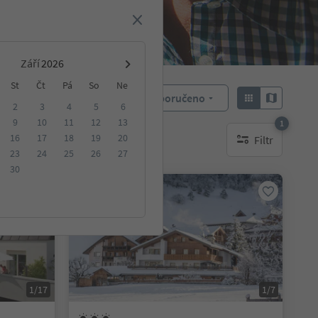
Září
St
Čt
Pá
So
Ne
Doporučeno
Objednat:
2
3
4
5
6
9
10
11
12
13
1
16
17
18
19
20
Filtr
ování
1 aktywny filtr
23
24
25
26
27
30
Na vyžádání
1/17
1/7