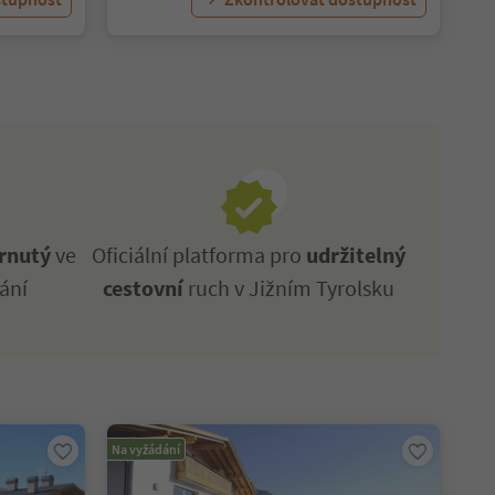
rnutý
ve
Oficiální platforma pro
udržitelný
ání
cestovní
ruch v Jižním Tyrolsku
Na vyžádání