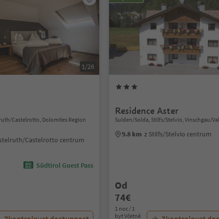
1/26
Residence Aster
lruth/Castelrotto, Dolomites Region
Sulden/Solda, Stilfs/Stelvio, Vinschgau/Va
9.8 km
z Stilfs/Stelvio centrum
stelruth/Castelrotto centrum
Südtirol Guest Pass
Od
74€
1 noc / 1
byt Včetně
Zkontrolovat dostupnost
Zkontrolovat do