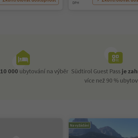
DPH
ž
10 000
ubytování na výběr
Südtirol Guest Pass
je zah
více než 90 % ubytov
Na vyžádání