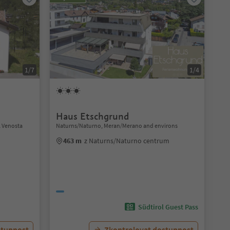
1/7
1/4
Haus Etschgrund
l Venosta
Naturns/Naturno, Meran/Merano and environs
463 m
z Naturns/Naturno centrum
Südtirol Guest Pass
stupnost
Zkontrolovat dostupnost