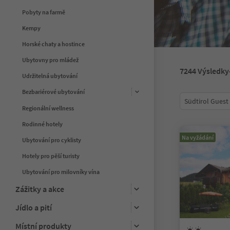
Pobyty na farmě
Kempy
Horské chaty a hostince
Ubytovny pro mládež
7244
Výsledky
Udržitelná ubytování
Bezbariérové ubytování
Südtirol Guest
Regionální wellness
Rodinné hotely
Na vyžádání
Ubytování pro cyklisty
Hotely pro pěší turisty
Ubytování pro milovníky vína
Zážitky a akce
Jídlo a pití
Místní produkty