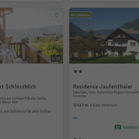
Na vyžádání
1/18
t Schlossblick
Residence Jaufenthaler
Gais/Gais, Gais, Dolomites Region Kronpla
Corones
öls am Schlern/Fiè allo Sciliar,
 Seiser Alm
517 m
z Gais centrum
ls am Schlern/Fiè allo Sciliar
Südtirol