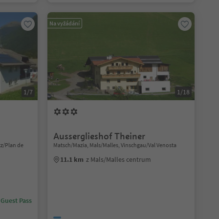
Na vyžádání
1/7
1/18
Ausserglieshof Theiner
tz/Plan de
Matsch/Mazia, Mals/Malles, Vinschgau/Val Venosta
11.1 km
z Mals/Malles centrum
 Guest Pass