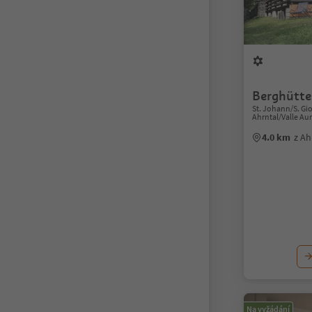
Berghütte
St. Johann/S. Gio
Ahrntal/Valle Au
4.0 km
z Ah
Na vyžádání