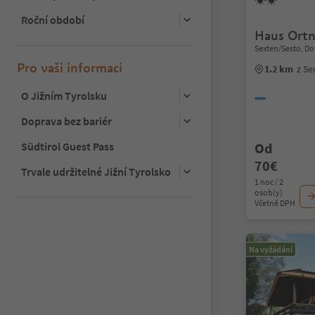
Roční období
Haus Ortn
Sexten/Sesto, Do
Pro vaši informaci
1.2 km
z Se
O Jižním Tyrolsku
Doprava bez bariér
Südtirol Guest Pass
Od
70€
Trvale udržitelné Jižní Tyrolsko
1 noc / 2
osob(y)
Včetně DPH
Na vyžádání