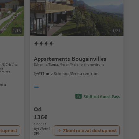
1/16
1/21
Appartements Bougainvillea
n/S.Cristina
Schenna/Scena, Meran/Merano and environs
ina
lomites
671 m
z Schenna/Scena centrum
anta
Südtirol Guest Pass
Od
136€
1 noc / 1
byt Včetně
stupnost
Zkontrolovat dostupnost
DPH