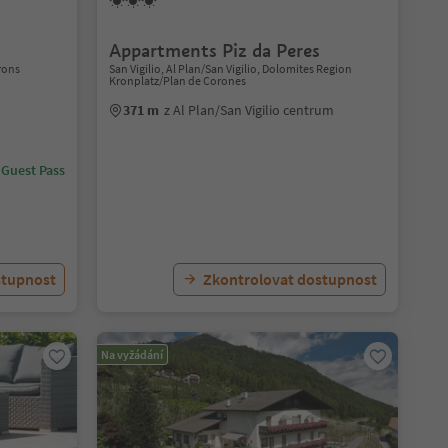
Appartments Piz da Peres
rons
San Vigilio, Al Plan/San Vigilio, Dolomites Region
Kronplatz/Plan de Corones
371 m
z Al Plan/San Vigilio centrum
 Guest Pass
stupnost
Zkontrolovat dostupnost
Na vyžádání