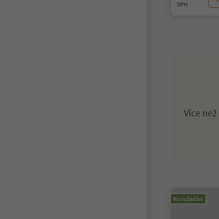
DPH
Více ne
Na vyžádání