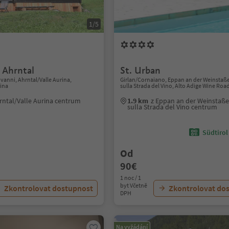
1/5
 Ahrntal
St. Urban
vanni, Ahrntal/Valle Aurina,
Girlan/Cornaiano, Eppan an der Weinsta
rina
sulla Strada del Vino, Alto Adige Wine Roa
rntal/Valle Aurina centrum
1.9 km
z Eppan an der Weinstaß
sulla Strada del Vino centrum
Südtirol
Od
90€
1 noc / 1
byt Včetně
Zkontrolovat dostupnost
Zkontrolovat do
DPH
Na vyžádání