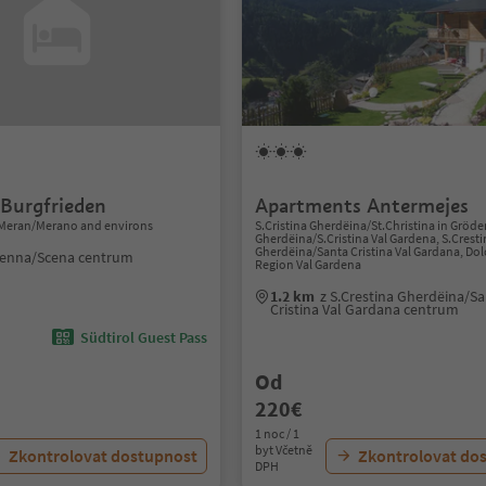
 Burgfrieden
Apartments Antermejes
Meran/Merano and environs
S.Cristina Gherdëina/St.Christina in Gröde
Gherdëina/S.Cristina Val Gardena, S.Crest
Gherdëina/Santa Cristina Val Gardana, Do
henna/Scena centrum
Region Val Gardena
1.2 km
z S.Crestina Gherdëina/S
Cristina Val Gardana centrum
Südtirol Guest Pass
Od
220€
1 noc / 1
byt Včetně
Zkontrolovat dostupnost
Zkontrolovat do
DPH