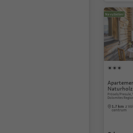
Na vyžádání
Apartemen
Naturholz
Prösels/Presule, V
Dolomites Region
1.7 km
z Vö
centrum