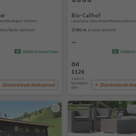
er
Bio-Callhof
lomites Region 3 Zinnen
Lana/Lana, Lana, Meran/Merano and envi
xten/Sesto centrum
401 m
z Lana centrum
Südtirol Guest Pass
Südtirol
Od
112€
1 noc / 1
byt Včetně
Zkontrolovat dostupnost
Zkontrolovat do
DPH
Na vyžádání