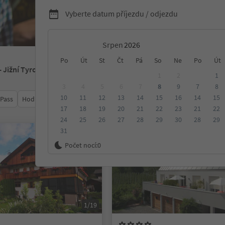
Vyberte datum příjezdu / odjezdu
Srpen
Po
Út
St
Čt
Pá
So
Ne
Po
Út
- Jižní Tyrolsko
1
2
1
3
4
5
6
7
8
9
7
8
10
11
12
13
14
15
16
14
15
 Pass
Hodnocení
Kategorie
Zpracovává
Udržitelné ubyt
17
18
19
20
21
22
23
21
22
24
25
26
27
28
29
30
28
29
31
Na vyžádání
Počet nocí:
0
1/19