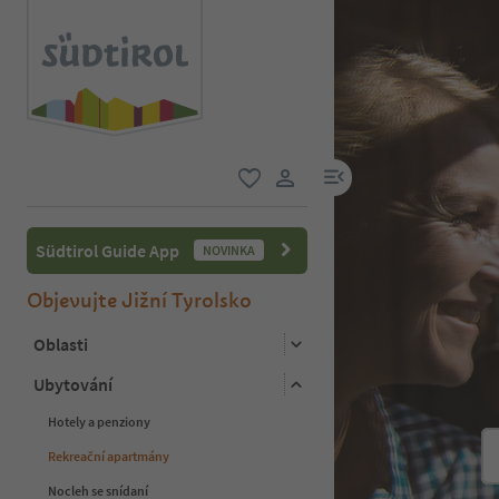
odkaz na menu
oblíbené
uživatelský odkaz
Südtirol Guide App
NOVINKA
Objevujte Jižní Tyrolsko
Oblasti
Ubytování
Hotely a penziony
Rekreační apartmány
Nocleh se snídaní