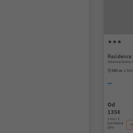
Residence
Schenna/Scena, 
505 m
z Sc
Od
135€
1 noc / 1
byt Včetně
DPH