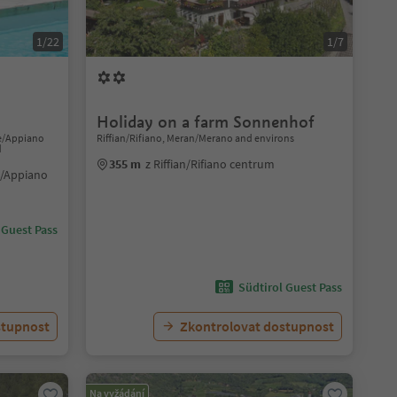
1/22
1/7
Holiday on a farm Sonnenhof
ße/Appiano
Riffian/Rifiano, Meran/Merano and environs
d
355 m
z Riffian/Rifiano centrum
e/Appiano
 Guest Pass
Südtirol Guest Pass
stupnost
Zkontrolovat dostupnost
Na vyžádání