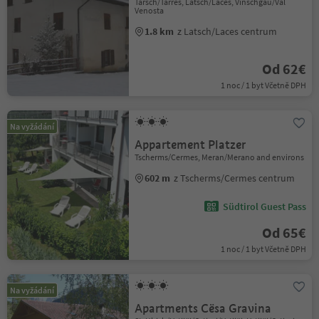
Tarsch/Tarres, Latsch/Laces, Vinschgau/Val
Venosta
1.8 km
z Latsch/Laces centrum
Od 62€
1 noc / 1 byt Včetně DPH
Na vyžádání
Appartement Platzer
Tscherms/Cermes, Meran/Merano and environs
602 m
z Tscherms/Cermes centrum
Südtirol Guest Pass
Od 65€
1 noc / 1 byt Včetně DPH
Na vyžádání
Apartments Cësa Gravina