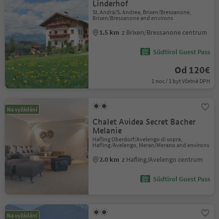
Linderhof
St. Andrä/S. Andrea, Brixen/Bressanone,
Brixen/Bressanone and environs
1.5 km
z Brixen/Bressanone centrum
Südtirol Guest Pass
Od 120€
1 noc / 1 byt Včetně DPH
Na vyžádání
Chalet Avidea Secret Bacher
Melanie
Hafling Oberdorf/Avelengo di sopra,
Hafling/Avelengo, Meran/Merano and environs
2.0 km
z Hafling/Avelengo centrum
Südtirol Guest Pass
Na vyžádání