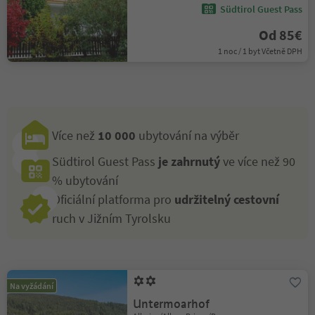
Südtirol Guest Pass
Od 85€
1 noc / 1 byt Včetně DPH
Více než
10 000
ubytování na výběr
Südtirol Guest Pass
je zahrnutý
ve více než 90
% ubytování
Oficiální platforma pro
udržitelný cestovní
ruch v Jižním Tyrolsku
Na vyžádání
Untermoarhof