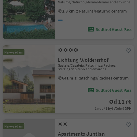
Naturns/Naturno, Meran/Merano and environs
2.8 km
z Naturns/Naturno centrum
Südtirol Guest Pass
Na vyžádání
Lichtung Woldererhof
Gasteig/Casateia, Ratschings/Racines,
Sterzing/Vipiteno and environs
641 m
z Ratschings/Racines centrum
Südtirol Guest Pass
Od 117€
1 noc / 1 byt Včetně DPH
Na vyžádání
Apartments Juntlan