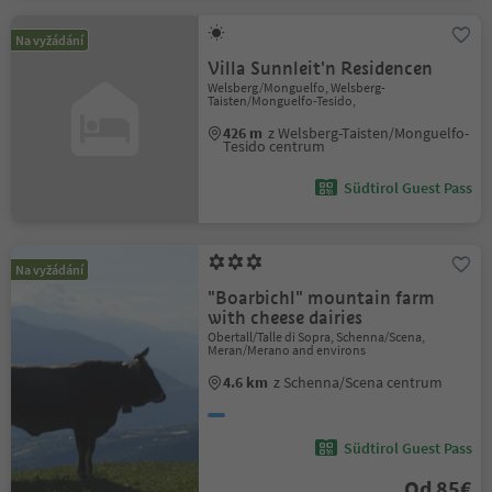
Na vyžádání
Villa Sunnleit'n Residencen
Welsberg/Monguelfo, Welsberg-
Taisten/Monguelfo-Tesido,
426 m
z Welsberg-Taisten/Monguelfo-
Tesido centrum
Südtirol Guest Pass
Na vyžádání
"Boarbichl" mountain farm
with cheese dairies
Obertall/Talle di Sopra, Schenna/Scena,
Meran/Merano and environs
4.6 km
z Schenna/Scena centrum
Südtirol Guest Pass
Od 85€