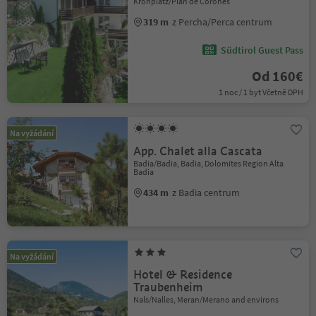
Kronplatz/Plan de Corones
319 m
z Percha/Perca centrum
Südtirol Guest Pass
Od 160€
1 noc / 1 byt Včetně DPH
Na vyžádání
App. Chalet alla Cascata
Badia/Badia, Badia, Dolomites Region Alta
Badia
434 m
z Badia centrum
Na vyžádání
Hotel & Residence
Traubenheim
Nals/Nalles, Meran/Merano and environs