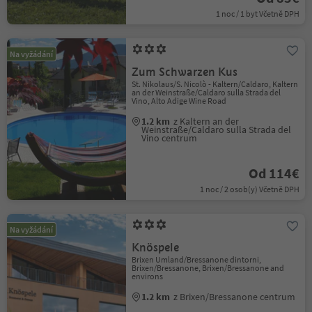
1 noc / 1 byt Včetně DPH
Na vyžádání
Zum Schwarzen Kus
St. Nikolaus/S. Nicolò - Kaltern/Caldaro, Kaltern
an der Weinstraße/Caldaro sulla Strada del
Vino, Alto Adige Wine Road
1.2 km
z Kaltern an der
Weinstraße/Caldaro sulla Strada del
Vino centrum
Od 114€
1 noc / 2 osob(y) Včetně DPH
Na vyžádání
Knöspele
Brixen Umland/Bressanone dintorni,
Brixen/Bressanone, Brixen/Bressanone and
environs
1.2 km
z Brixen/Bressanone centrum