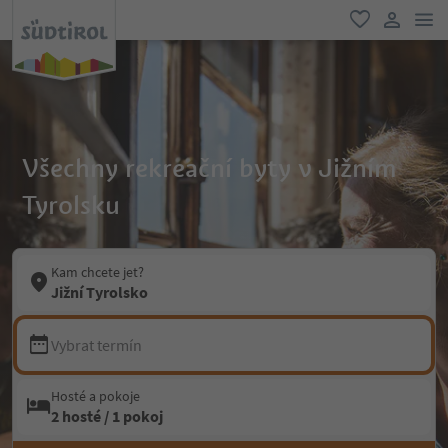
odk
oblíbené
uživatel
Všechny rekreační byty v Jižním
Tyrolsku
Kam chcete jet?
Jižní Tyrolsko
Vybrat termín
Hosté a pokoje
2 hosté / 1 pokoj