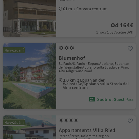
61 m
z Corvara centrum
Od 164€
1 noc / 1 byt Včetně DPH
Na vyžádání
Blumenhof
St. Pauls/S. Paolo - Eppan/Appiano, Eppan an
der Weinstaße/Appiano sulla Strada del Vino,
Alto Adige Wine Road
2.0 km
z Eppan an der
Weinstaße/Appiano sulla Strada del
Vino centrum
Südtirol Guest Pass
Na vyžádání
Appartements Villa Ried
Percha/Perca, Dolomites Region