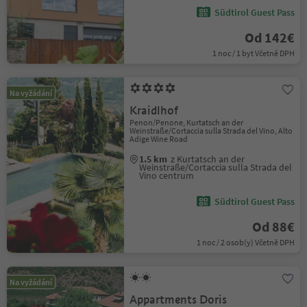
Südtirol Guest Pass
Od 142€
1 noc / 1 byt Včetně DPH
Na vyžádání
Kraidlhof
Penon/Penone, Kurtatsch an der
Weinstraße/Cortaccia sulla Strada del Vino, Alto
Adige Wine Road
1.5 km
z Kurtatsch an der
Weinstraße/Cortaccia sulla Strada del
Vino centrum
Südtirol Guest Pass
Od 88€
1 noc / 2 osob(y) Včetně DPH
Na vyžádání
Appartments Doris