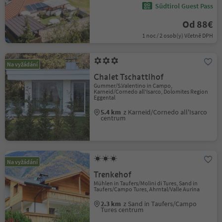
Südtirol Guest Pass
Od 88€
1 noc / 2 osob(y) Včetně DPH
Na vyžádání
Chalet Tschattlhof
Gummer/S.Valentino in Campo,
Karneid/Cornedo all'Isarco, Dolomites Region
Eggental
5.4 km
z Karneid/Cornedo all'Isarco
centrum
Na vyžádání
Trenkehof
Mühlen in Taufers/Molini di Tures, Sand in
Taufers/Campo Tures, Ahrntal/Valle Aurina
2.3 km
z Sand in Taufers/Campo
Tures centrum