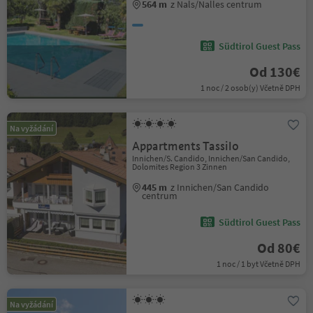
564 m
z Nals/Nalles centrum
Südtirol Guest Pass
Od 130€
1 noc / 2 osob(y) Včetně DPH
Na vyžádání
Appartments Tassilo
Innichen/S. Candido, Innichen/San Candido,
Dolomites Region 3 Zinnen
445 m
z Innichen/San Candido
centrum
Südtirol Guest Pass
Od 80€
1 noc / 1 byt Včetně DPH
Na vyžádání