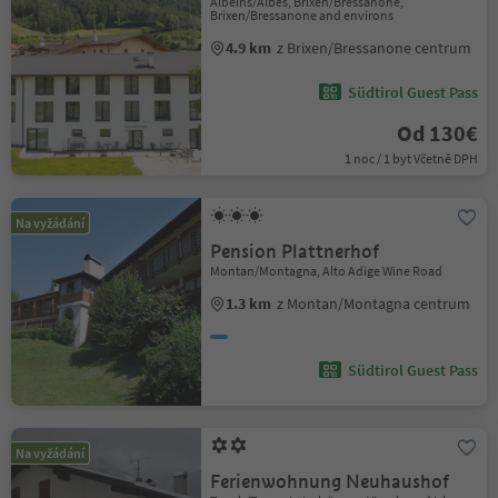
Albeins/Albes, Brixen/Bressanone,
Brixen/Bressanone and environs
4.9 km
z Brixen/Bressanone centrum
Südtirol Guest Pass
Od 130€
1 noc / 1 byt Včetně DPH
Na vyžádání
Pension Plattnerhof
Montan/Montagna, Alto Adige Wine Road
1.3 km
z Montan/Montagna centrum
Südtirol Guest Pass
Na vyžádání
Ferienwohnung Neuhaushof