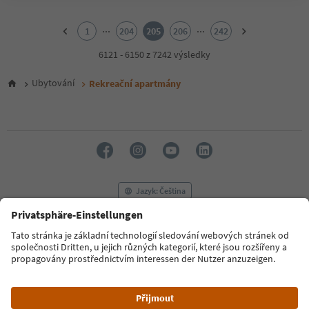
1
2
...
...
1
204
205
206
242
3
4
6121 - 6150 z 7242 výsledky
5
6
Ubytování
Rekreační apartmány
7
8
9
10
11
12
13
14
Jazyk: Čeština
15
16
17
FAQ
Kontaktujte nás
Tisk
MICE
18
Zásady ochrany osobních údajů
Podmínky a ujednání
Tiráž
19
20
Zásady používání souborů cookie
Filmová komise
O nás
21
Prohlášení o přístupnosti
South Tyrol B2B
22