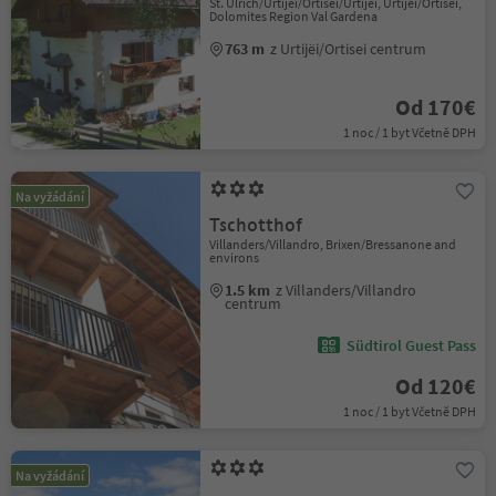
St. Ulrich/Urtijëi/Ortisei/Urtijëi, Urtijëi/Ortisei,
Dolomites Region Val Gardena
763 m
z Urtijëi/Ortisei centrum
Od 170€
1 noc / 1 byt Včetně DPH
Na vyžádání
Tschotthof
Villanders/Villandro, Brixen/Bressanone and
environs
1.5 km
z Villanders/Villandro
centrum
Südtirol Guest Pass
Od 120€
1 noc / 1 byt Včetně DPH
Na vyžádání