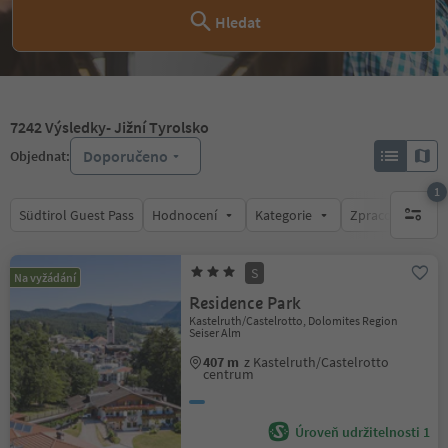
Hledat
7242
Výsledky
- Jižní Tyrolsko
Doporučeno
Objednat:
1
Südtirol Guest Pass
Hodnocení
Kategorie
Zpracovává
1 aktywn
S
Na vyžádání
Residence Park
Kastelruth/Castelrotto, Dolomites Region
Seiser Alm
407 m
z Kastelruth/Castelrotto
centrum
Úroveň udržitelnosti 1