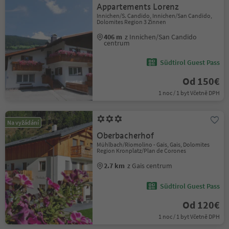
Appartements Lorenz
Innichen/S. Candido, Innichen/San Candido,
Dolomites Region 3 Zinnen
406 m
z Innichen/San Candido
centrum
Südtirol Guest Pass
Od 150€
1 noc / 1 byt Včetně DPH
Na vyžádání
Oberbacherhof
Mühlbach/Riomolino - Gais, Gais, Dolomites
Region Kronplatz/Plan de Corones
2.7 km
z Gais centrum
Südtirol Guest Pass
Od 120€
1 noc / 1 byt Včetně DPH