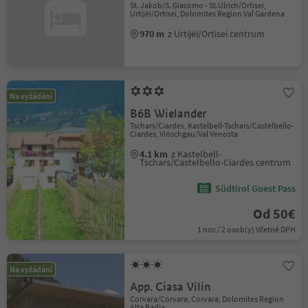
St. Jakob/S. Giacomo - St.Ulrich/Ortisei,
Urtijëi/Ortisei, Dolomites Region Val Gardena
970 m
z Urtijëi/Ortisei centrum
Na vyžádání
B6B Wielander
Tschars/Ciardes, Kastelbell-Tschars/Castelbello-
Ciardes, Vinschgau/Val Venosta
4.1 km
z Kastelbell-
Tschars/Castelbello-Ciardes centrum
Südtirol Guest Pass
Od 50€
1 noc / 2 osob(y) Včetně DPH
Na vyžádání
App. Ciasa Vilin
Corvara/Corvara, Corvara, Dolomites Region
Alta Badia