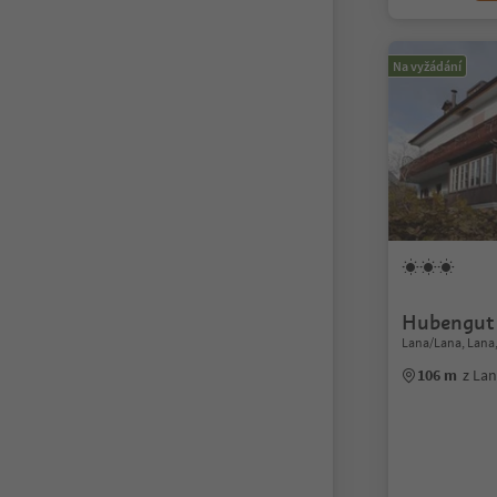
Na vyžádání
Hubengut
Lana/Lana, Lana
106 m
z La