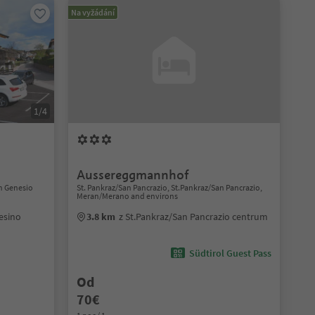
Na vyžádání
1/4
Aussereggmannhof
n Genesio
St. Pankraz/San Pancrazio, St.Pankraz/San Pancrazio,
Meran/Merano and environs
esino
3.8 km
z St.Pankraz/San Pancrazio centrum
Südtirol Guest Pass
Od
70€