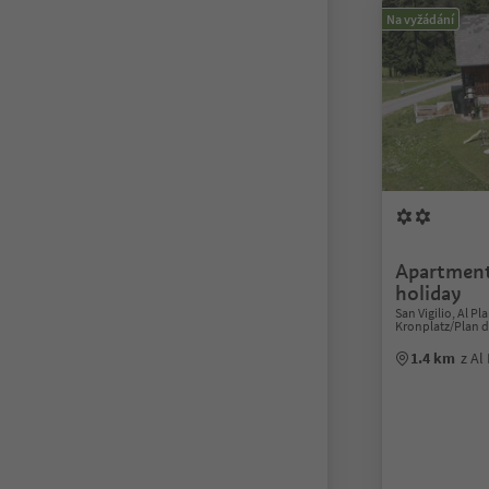
Na vyžádání
Apartment
holiday
San Vigilio, Al P
Kronplatz/Plan 
1.4 km
z Al