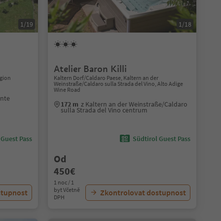
1/19
1/18
Atelier Baron Killi
gion
Kaltern Dorf/Caldaro Paese, Kaltern an der
Weinstraße/Caldaro sulla Strada del Vino, Alto Adige
Wine Road
ante
172 m
z Kaltern an der Weinstraße/Caldaro
sulla Strada del Vino centrum
 Guest Pass
Südtirol Guest Pass
Od
450€
1 noc / 1
byt Včetně
stupnost
Zkontrolovat dostupnost
DPH