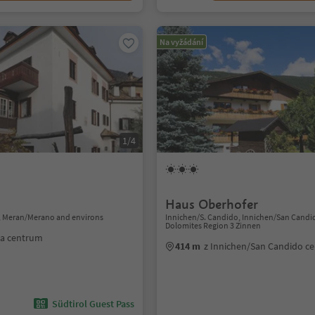
Na vyžádání
1/4
Haus Oberhofer
, Meran/Merano and environs
Innichen/S. Candido, Innichen/San Candi
Dolomites Region 3 Zinnen
na centrum
414 m
z Innichen/San Candido c
Südtirol Guest Pass