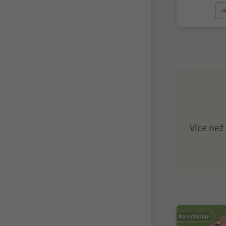
Více ne
Na vyžádání