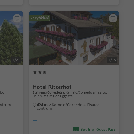
Na vyžádání
1/21
1/15
Hotel Ritterhof
do,
Steinegg/Collepietra, Karneid/Cornedo all'Isarco,
Dolomites Region Eggental
entrum
424 m
z Karneid/Cornedo all'Isarco
centrum
Südtirol Guest Pass