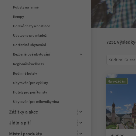
Pobyty na farmě
Kempy
Horské chaty a hostince
Ubytovny pro mládež
7231
Výsledky
Udržitelná ubytování
Bezbariérové ubytování
Südtirol Guest
Regionální wellness
Rodinné hotely
Na vyžádání
Ubytování pro cyklisty
Hotely pro pěší turisty
Ubytování pro milovníky vína
Zážitky a akce
Jídlo a pití
Místní produkty