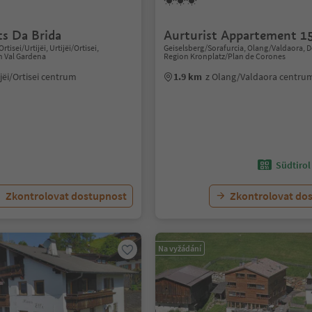
s Da Brida
Aurturist Appartement 1
Ortisei/Urtijëi, Urtijëi/Ortisei,
Geiselsberg/Sorafurcia, Olang/Valdaora, 
n Val Gardena
Region Kronplatz/Plan de Corones
ijëi/Ortisei centrum
1.9 km
z Olang/Valdaora centru
Südtirol
Zkontrolovat dostupnost
Zkontrolovat do
Na vyžádání