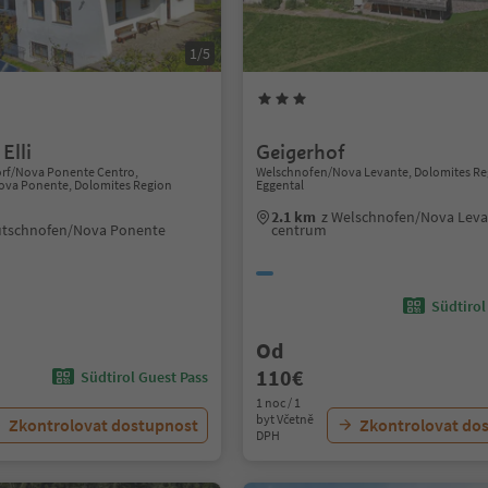
1/5
Elli
Geigerhof
rf/Nova Ponente Centro,
Welschnofen/Nova Levante, Dolomites Re
va Ponente, Dolomites Region
Eggental
2.1 km
z Welschnofen/Nova Lev
utschnofen/Nova Ponente
centrum
Südtirol
Od
110€
Südtirol Guest Pass
1 noc / 1
byt Včetně
Zkontrolovat dostupnost
Zkontrolovat do
DPH