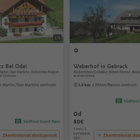
1/9
s Bel Odei
Weberhof in Gebrack
Martin /San Martino, Dolomites Region
Klobenstein/Collalbo, Ritten/Renon, Bol
de Corones
and environs
n Martin /San Martino centrum
3.4 km
z Ritten/Renon centrum
Südtirol
Od
80€
Südtirol Guest Pass
1 noc / 1
byt Včetně
Zkontrolovat dostupnost
Zkontrolovat do
DPH