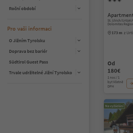
Roční období
Apartment
St. Ulrich/Urtijëi/
Dolomites Regio
Pro vaši informaci
173 m
z Urt
O Jižním Tyrolsku
Doprava bez bariér
Südtirol Guest Pass
Od
180€
Trvale udržitelné Jižní Tyrolsko
1 noc / 1
byt Včetně
DPH
Na vyžádání