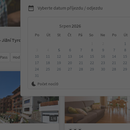
Vyberte datum příjezdu / odjezdu
Srpen
Po
Út
St
Čt
Pá
So
Ne
Po
Út
- Jižní Tyrolsko
1
2
1
3
4
5
6
7
8
9
7
8
10
11
12
13
14
15
16
14
15
 Pass
Hodnocení
Kategorie
Zpracovává
Udržitelné ubyt
17
18
19
20
21
22
23
21
22
24
25
26
27
28
29
30
28
29
31
Na vyžádání
Počet nocí:
0
1/6