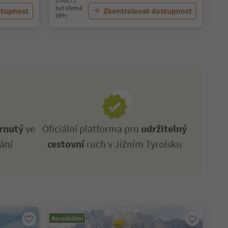
1 noc / 1
byt Včetně
stupnost
Zkontrolovat dostupnost
DPH
rnutý
ve
Oficiální platforma pro
udržitelný
ání
cestovní
ruch v Jižním Tyrolsku
Na vyžádání