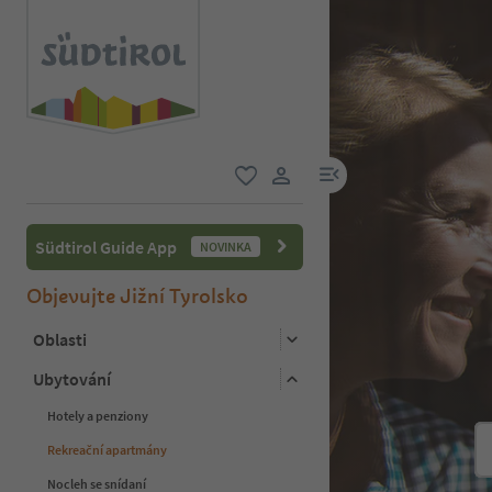
odkaz na menu
oblíbené
uživatelský odkaz
Südtirol Guide App
NOVINKA
Objevujte Jižní Tyrolsko
Oblasti
Ubytování
Hotely a penziony
Rekreační apartmány
Nocleh se snídaní