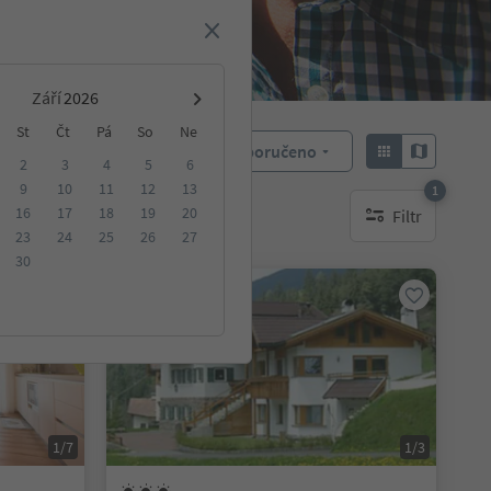
Září
St
Čt
Pá
So
Ne
Doporučeno
Objednat:
2
3
4
5
6
9
10
11
12
13
1
16
17
18
19
20
Filtr
ování
1 aktywny filtr
23
24
25
26
27
30
Na vyžádání
1/7
1/3