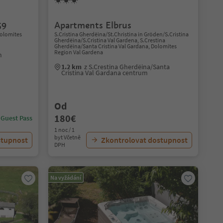
59
Apartments Elbrus
Dolomites
S.Cristina Gherdëina/St.Christina in Gröden/S.Cristina
Gherdëina/S.Cristina Val Gardena, S.Crestina
Gherdëina/Santa Cristina Val Gardana, Dolomites
Region Val Gardena
m
1.2 km
z S.Crestina Gherdëina/Santa
Cristina Val Gardana centrum
Od
180€
 Guest Pass
1 noc / 1
byt Včetně
stupnost
Zkontrolovat dostupnost
DPH
Na vyžádání