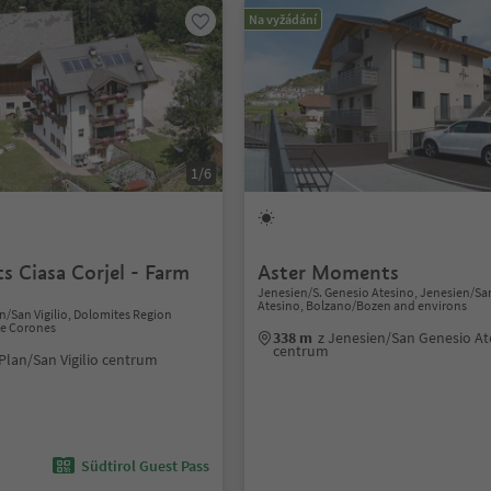
Na vyžádání
1/6
s Ciasa Corjel - Farm
Aster Moments
Jenesien/S. Genesio Atesino, Jenesien/Sa
Atesino, Bolzano/Bozen and environs
lan/San Vigilio, Dolomites Region
de Corones
338 m
z Jenesien/San Genesio At
centrum
 Plan/San Vigilio centrum
Südtirol Guest Pass