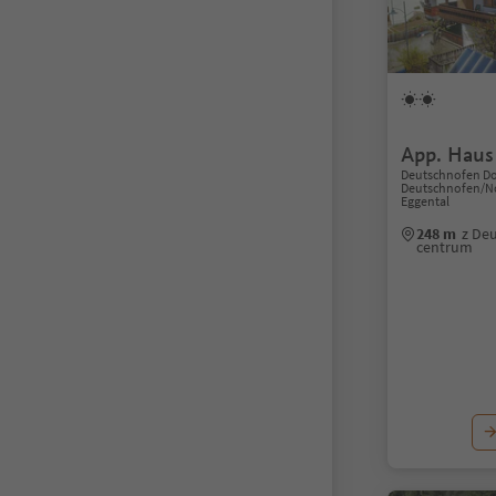
App. Haus 
Deutschnofen Do
Deutschnofen/No
Eggental
248 m
z De
centrum