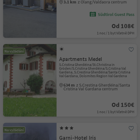
3.1 km
z Olang/Valdaora centrum
Südtirol Guest Pass
Od 108€
1 noc / 1 byt Včetně DPH
Na vyžádání
Apartments Medel
S.Cristina Gherdëina/St.Christina in
Gröden/S.Cristina Gherdëina/S.Cristina Val
Gardena, S.Crestina Gherdëina/Santa Cristina
Val Gardana, Dolomites Region Val Gardena
634 m
z S.Crestina Gherdëina/Santa
Cristina Val Gardana centrum
Od 150€
1 noc / 1 byt Včetně DPH
Na vyžádání
Garni-Hotel Iris