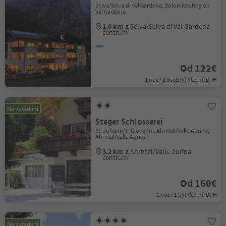
Sëlva/Selva di Val Gardena, Dolomites Region
Val Gardena
1.0 km
z Sëlva/Selva di Val Gardena
centrum
Od 122€
1 noc / 2 osob(y) Včetně DPH
Na vyžádání
Steger Schlosserei
St. Johann/S. Giovanni, Ahrntal/Valle Aurina,
Ahrntal/Valle Aurina
3.2 km
z Ahrntal/Valle Aurina
centrum
Od 160€
1 noc / 1 byt Včetně DPH
Na vyžádání