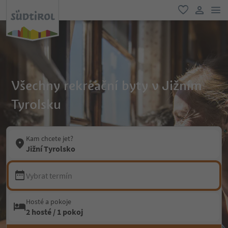
odk
oblíbené
uživatel
Všechny rekreační byty v Jižním
Tyrolsku
Kam chcete jet?
Jižní Tyrolsko
Vybrat termín
Hosté a pokoje
2 hosté / 1 pokoj