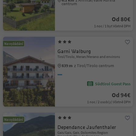
6.2 km
z Ahrntal/Valle Aurina
centrum
Od 80€
1 noc / 1 byt Včetně DPH
Na vyžádání
Garni Walburg
Tirol/Tirolo, Meran/Merano and environs
839 m
z Tirol/Tirolo centrum
Südtirol Guest Pass
Od 94€
1 noc / 2 osob(y) Včetně DPH
Na vyžádání
Dependance Jaufenthaler
Gais/Gais, Gais, Dolomites Region