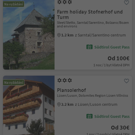
Na vyžádání
Farm holiday Stofnerhof und
Turm
Steet/Stetto, Sarntal/Sarentino, Bolzano/Bozen
and environs
1.2 km
z Sarntal/Sarentino centrum
Südtirol Guest Pass
Od 100€
1 noc / 1 byt Včetně DPH
Na vyžádání
Plansolerhof
Lüsen/Luson, Dolomites Region Lüsen Villnöss
2.2 km
z Lüsen/Luson centrum
Südtirol Guest Pass
Od 30€
1 noc / 2 osob(y) Včetně DPH