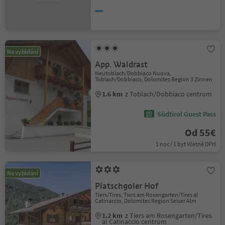
Na vyžádání
App. Waldrast
Neutoblach/Dobbiaco Nuova,
Toblach/Dobbiaco, Dolomites Region 3 Zinnen
1.6 km
z Toblach/Dobbiaco centrum
Südtirol Guest Pass
Od 55€
1 noc / 1 byt Včetně DPH
Na vyžádání
Platschgoler Hof
Tiers/Tires, Tiers am Rosengarten/Tires al
Catinaccio, Dolomites Region Seiser Alm
1.2 km
z Tiers am Rosengarten/Tires
al Catinaccio centrum