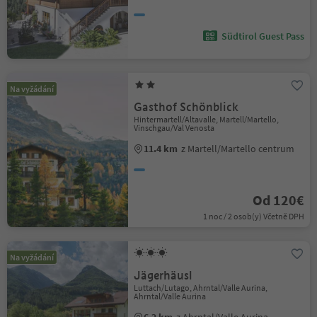
Südtirol Guest Pass
Na vyžádání
Gasthof Schönblick
Hintermartell/Altavalle, Martell/Martello,
Vinschgau/Val Venosta
11.4 km
z Martell/Martello centrum
Od 120€
1 noc / 2 osob(y) Včetně DPH
Na vyžádání
Jägerhäusl
Luttach/Lutago, Ahrntal/Valle Aurina,
Ahrntal/Valle Aurina