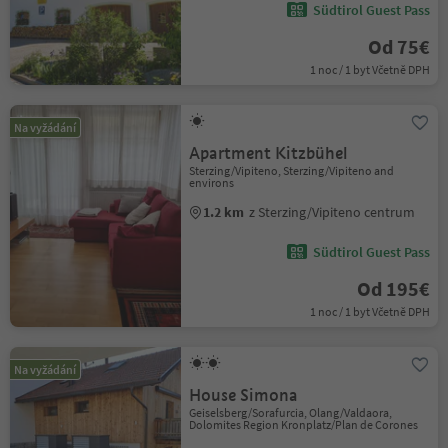
Südtirol Guest Pass
Od 75€
1 noc / 1 byt Včetně DPH
Na vyžádání
Apartment Kitzbühel
Sterzing/Vipiteno, Sterzing/Vipiteno and
environs
1.2 km
z Sterzing/Vipiteno centrum
Südtirol Guest Pass
Od 195€
1 noc / 1 byt Včetně DPH
Na vyžádání
House Simona
Geiselsberg/Sorafurcia, Olang/Valdaora,
Dolomites Region Kronplatz/Plan de Corones