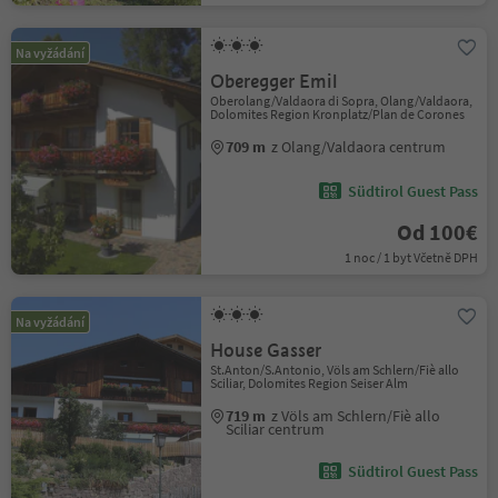
Na vyžádání
Oberegger Emil
Oberolang/Valdaora di Sopra, Olang/Valdaora,
Dolomites Region Kronplatz/Plan de Corones
709 m
z Olang/Valdaora centrum
Südtirol Guest Pass
Od 100€
1 noc / 1 byt Včetně DPH
Na vyžádání
House Gasser
St.Anton/S.Antonio, Völs am Schlern/Fiè allo
Sciliar, Dolomites Region Seiser Alm
719 m
z Völs am Schlern/Fiè allo
Sciliar centrum
Südtirol Guest Pass