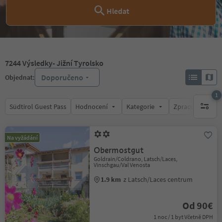
Hledat
7244
Výsledky
- Jižní Tyrolsko
Doporučeno
Objednat:
1
Südtirol Guest Pass
Hodnocení
Kategorie
Zpracovává
1 aktywn
Na vyžádání
Obermostgut
Goldrain/Coldrano, Latsch/Laces,
Vinschgau/Val Venosta
1.9 km
z Latsch/Laces centrum
Od 90€
1 noc / 1 byt Včetně DPH