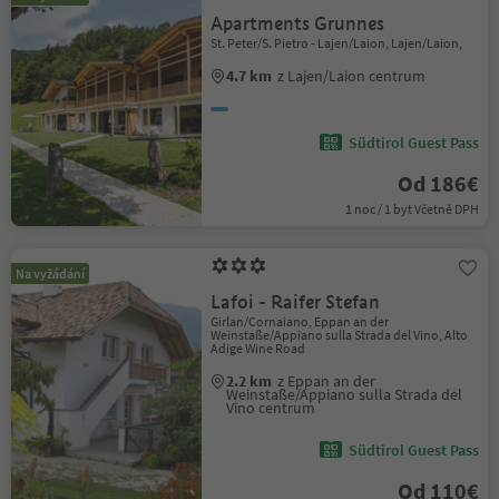
Apartments Grunnes
St. Peter/S. Pietro - Lajen/Laion, Lajen/Laion,
4.7 km
z Lajen/Laion centrum
Südtirol Guest Pass
Od 186€
1 noc / 1 byt Včetně DPH
Na vyžádání
Lafoi - Raifer Stefan
Girlan/Cornaiano, Eppan an der
Weinstaße/Appiano sulla Strada del Vino, Alto
Adige Wine Road
2.2 km
z Eppan an der
Weinstaße/Appiano sulla Strada del
Vino centrum
Südtirol Guest Pass
Od 110€