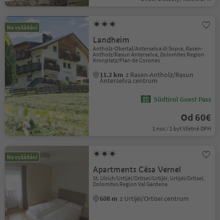
Na vyžádání
Landheim
Antholz-Obertal/Anterselva di Sopra, Rasen-
Antholz/Rasun Anterselva, Dolomites Region
Kronplatz/Plan de Corones
11.2 km
z Rasen-Antholz/Rasun
Anterselva centrum
Südtirol Guest Pass
Od 60€
1 noc / 1 byt Včetně DPH
Na vyžádání
Apartments Cësa Vernel
St. Ulrich/Urtijëi/Ortisei/Urtijëi, Urtijëi/Ortisei,
Dolomites Region Val Gardena
608 m
z Urtijëi/Ortisei centrum