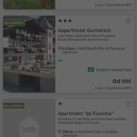
1 noc / 1 byt Včetně DPH
Na vyžádání
Apparthotel Gurnatsch
Vals/Valles, Mühlbach/Rio di Pusteria,
Brixen/Bressanone and environs
6.0 km
z Mühlbach/Rio di Pusteria
centrum
Südtirol Guest Pass
Od 90€
1 noc / 1 byt Včetně DPH
Na vyžádání
Apartment "da Fiamma"
Innichen/S. Candido, Innichen/San Candido,
Dolomites Region 3 Zinnen
200 m
z Innichen/San Candido
centrum