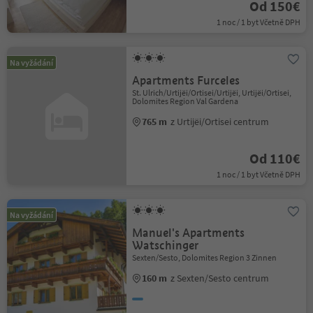
Od 150€
1 noc / 1 byt Včetně DPH
Na vyžádání
Apartments Furceles
St. Ulrich/Urtijëi/Ortisei/Urtijëi, Urtijëi/Ortisei,
Dolomites Region Val Gardena
765 m
z Urtijëi/Ortisei centrum
Od 110€
1 noc / 1 byt Včetně DPH
Na vyžádání
Manuel's Apartments
Watschinger
Sexten/Sesto, Dolomites Region 3 Zinnen
160 m
z Sexten/Sesto centrum