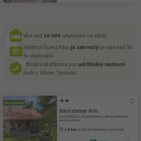
Více než
10 000
ubytování na výběr
Südtirol Guest Pass
je zahrnutý
ve více než 90
% ubytování
Oficiální platforma pro
udržitelný cestovní
ruch v Jižním Tyrolsku
Na vyžádání
Bäcksteiner Alm
Aschl/Eschio, Vöran/Verano, Meran/Merano
and environs
2.4 km
z Vöran/Verano centrum