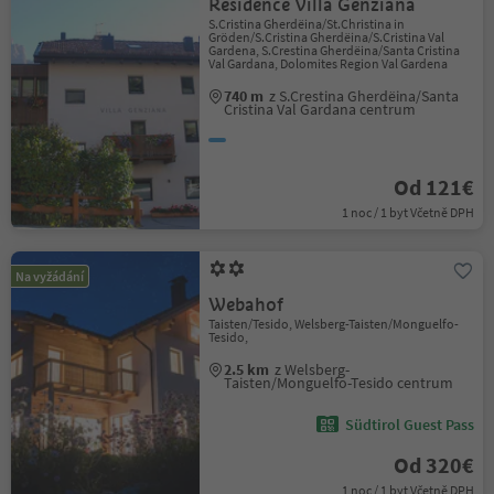
Residence Villa Genziana
S.Cristina Gherdëina/St.Christina in
Gröden/S.Cristina Gherdëina/S.Cristina Val
Gardena, S.Crestina Gherdëina/Santa Cristina
Val Gardana, Dolomites Region Val Gardena
740 m
z S.Crestina Gherdëina/Santa
Cristina Val Gardana centrum
Od 121€
1 noc / 1 byt Včetně DPH
Na vyžádání
Webahof
Taisten/Tesido, Welsberg-Taisten/Monguelfo-
Tesido,
2.5 km
z Welsberg-
Taisten/Monguelfo-Tesido centrum
Südtirol Guest Pass
Od 320€
1 noc / 1 byt Včetně DPH