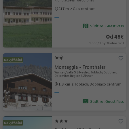
Kronplatz/Plan de Corones
517 m
z Gais centrum
Südtirol Guest Pass
Od 48€
1 noc / 1 byt Včetně DPH
Na vyžádání
Monteggia - Fronthaler
Wahlen/Valle S.Silvestro, Toblach/Dobbiaco,
Dolomites Region 3 Zinnen
1.3 km
z Toblach/Dobbiaco centrum
Südtirol Guest Pass
Na vyžádání