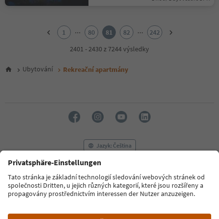
1
2
...
...
1
80
81
82
242
3
4
2401 - 2430 z 7244 výsledky
5
6
Ubytování
Rekreační apartmány
7
8
9
10
11
12
13
14
Jazyk: Čeština
15
16
17
FAQ
Kontaktujte nás
Tisk
MICE
18
Zásady ochrany osobních údajů
Podmínky a ujednání
Tiráž
19
20
Zásady používání souborů cookie
Filmová komise
O nás
21
Prohlášení o přístupnosti
South Tyrol B2B