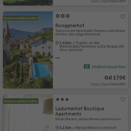
1 noc / 1 byt Včetně DPH
Rezervovatelné online
Runggnerhof
Tramin an der Weinstraße/Termeno sulla Strada
del Vino, Alto Adige Wine Road
1.4 km
z Tramin an der
Weinstraße/Termeno sulla Strada del
Vino centrum
Südtirol Guest Pass
Od 170€
1 noc / 1 byt Včetně DPH
Rezervovatelné online
Ladurnerhof Boutique
Apartments
Meran/Merano, Meran/Merano and environs
1.1 km
z Meran/Merano centrum