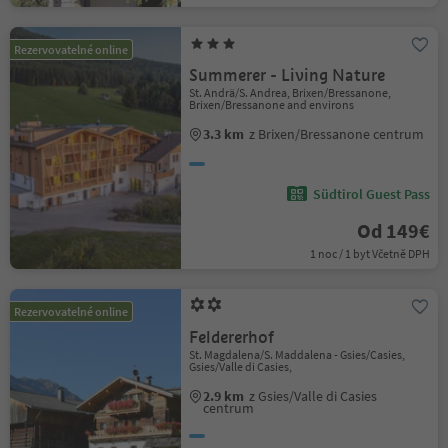
Rezervovatelné online
Summerer - Living Nature
St. Andrä/S. Andrea, Brixen/Bressanone,
Brixen/Bressanone and environs
3.3 km
z Brixen/Bressanone centrum
Südtirol Guest Pass
Od 149€
1 noc / 1 byt Včetně DPH
Rezervovatelné online
Feldererhof
St. Magdalena/S. Maddalena - Gsies/Casies,
Gsies/Valle di Casies,
2.9 km
z Gsies/Valle di Casies
centrum