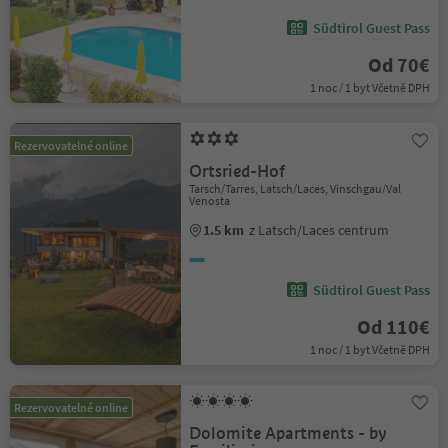
Südtirol Guest Pass
Od 70€
1 noc / 1 byt Včetně DPH
Rezervovatelné online
Ortsried-Hof
Tarsch/Tarres, Latsch/Laces, Vinschgau/Val
Venosta
1.5 km
z Latsch/Laces centrum
Südtirol Guest Pass
Od 110€
1 noc / 1 byt Včetně DPH
Rezervovatelné online
Dolomite Apartments - by