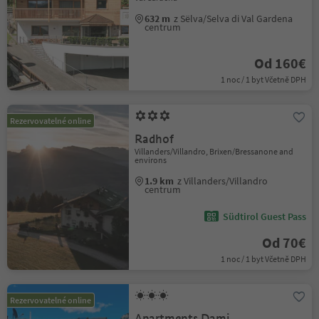
632 m
z Sëlva/Selva di Val Gardena
centrum
Od 160€
1 noc / 1 byt Včetně DPH
Rezervovatelné online
Radhof
Villanders/Villandro, Brixen/Bressanone and
environs
1.9 km
z Villanders/Villandro
centrum
Südtirol Guest Pass
Od 70€
1 noc / 1 byt Včetně DPH
Rezervovatelné online
Apartments Dami