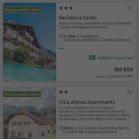
Rezervovatelné online
Residence Sardis
Tschars/Ciardes, Kastelbell-Tschars/Castelbello-
Ciardes, Vinschgau/Val Venosta
3.3 km
z Kastelbell-
Tschars/Castelbello-Ciardes centrum
Südtirol Guest Pass
Od 90€
1 noc / 1 byt Včetně DPH
Rezervovatelné online
Villa Alpina Apartments
S.Cristina Gherdëina/St.Christina in
Gröden/S.Cristina Gherdëina/S.Cristina Val
Gardena, S.Crestina Gherdëina/Santa Cristina
Val Gardana, Dolomites Region Val Gardena
682 m
z S.Crestina Gherdëina/Santa
Cristina Val Gardana centrum