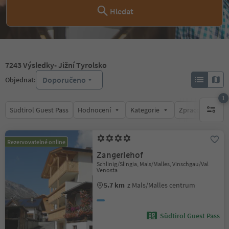
Hledat
7243
Výsledky
- Jižní Tyrolsko
Doporučeno
Objednat:
1
Südtirol Guest Pass
Hodnocení
Kategorie
Zpracovává
1 aktywn
Rezervovatelné online
Zangerlehof
Schlinig/Slingia, Mals/Malles, Vinschgau/Val
Venosta
5.7 km
z Mals/Malles centrum
Südtirol Guest Pass