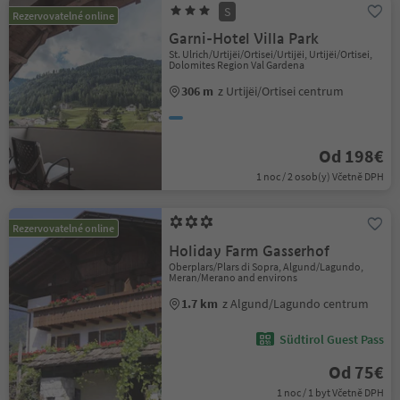
S
Rezervovatelné online
Garni-Hotel Villa Park
St. Ulrich/Urtijëi/Ortisei/Urtijëi, Urtijëi/Ortisei,
Dolomites Region Val Gardena
306 m
z Urtijëi/Ortisei centrum
Od 198€
1 noc / 2 osob(y) Včetně DPH
Rezervovatelné online
Holiday Farm Gasserhof
Oberplars/Plars di Sopra, Algund/Lagundo,
Meran/Merano and environs
1.7 km
z Algund/Lagundo centrum
Südtirol Guest Pass
Od 75€
1 noc / 1 byt Včetně DPH