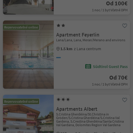
Od 100€
1 noc / 1 byt Včetně DPH
Rezervovatelné online
Apartment Feyerlin
Lana/Lana, Lana, Meran/Merano and environs
1.5 km
z Lana centrum
Südtirol Guest Pass
Od 70€
1 noc / 1 byt Včetně DPH
Rezervovatelné online
Apartments Albert
S.Cristina Gherdëina/St.Christina in
Gröden/S.Cristina Gherdëina/S.Cristina Val
Gardena, S.Crestina Gherdëina/Santa Cristina
Val Gardana, Dolomites Region Val Gardena