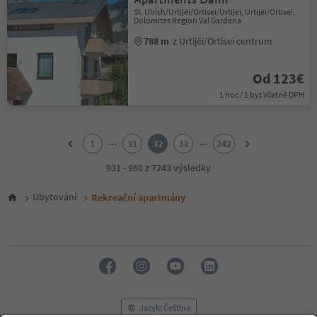
St. Ulrich/Urtijëi/Ortisei/Urtijëi, Urtijëi/Ortisei,
Dolomites Region Val Gardena
788 m
z Urtijëi/Ortisei centrum
Od 123€
1 noc / 1 byt Včetně DPH
1
2
...
...
1
31
32
33
242
3
4
931 - 960 z 7243 výsledky
5
6
Ubytování
Rekreační apartmány
7
8
9
10
11
12
13
14
Jazyk: Čeština