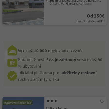
307 m
z S.Crestina Gherdëina/Santa
Cristina Val Gardana centrum
Od 250€
1 noc / 1 byt Včetně DPH
Více než
10 000
ubytování na výběr
Südtirol Guest Pass
je zahrnutý
ve více než 90
% ubytování
Oficiální platforma pro
udržitelný cestovní
ruch v Jižním Tyrolsku
Rezervovatelné online
Villa Malus