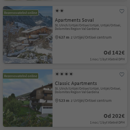
Rezervovatelné online
Apartments Soval
St. Ulrich/Urtijëi/Ortisei/Urtijëi, Urtijëi/Ortisei,
Dolomites Region Val Gardena
627 m
z Urtijëi/Ortisei centrum
Od 142€
1 noc / 1 byt Včetně DPH
Rezervovatelné online
Classic Apartments
St. Ulrich/Urtijëi/Ortisei/Urtijëi, Urtijëi/Ortisei,
Dolomites Region Val Gardena
523 m
z Urtijëi/Ortisei centrum
Od 202€
1 noc / 1 byt Včetně DPH