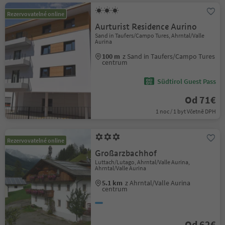
Rezervovatelné online
Aurturist Residence Aurino
Sand in Taufers/Campo Tures, Ahrntal/Valle
Aurina
100 m
z Sand in Taufers/Campo Tures
centrum
Südtirol Guest Pass
Od 71€
1 noc / 1 byt Včetně DPH
Rezervovatelné online
Großarzbachhof
Luttach/Lutago, Ahrntal/Valle Aurina,
Ahrntal/Valle Aurina
5.1 km
z Ahrntal/Valle Aurina
centrum
Od 62€