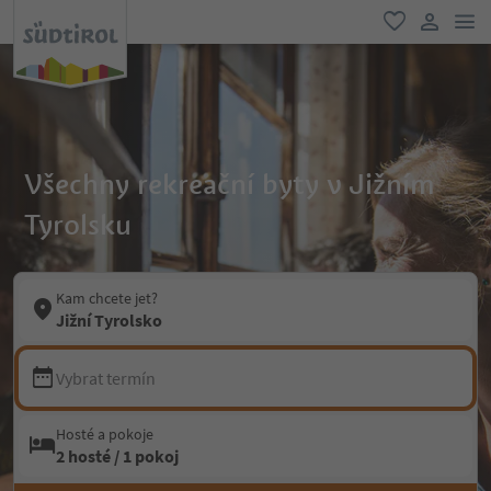
odk
oblíbené
uživatel
Všechny rekreační byty v Jižním
Tyrolsku
Kam chcete jet?
Jižní Tyrolsko
Vybrat termín
Hosté a pokoje
2 hosté / 1 pokoj