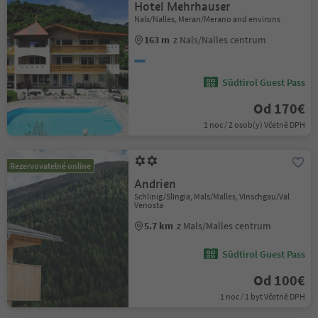
Hotel Mehrhauser
Nals/Nalles, Meran/Merano and environs
163 m
z Nals/Nalles centrum
Südtirol Guest Pass
Od 170€
1 noc / 2 osob(y) Včetně DPH
Rezervovatelné online
Andrien
Schlinig/Slingia, Mals/Malles, Vinschgau/Val
Venosta
5.7 km
z Mals/Malles centrum
Südtirol Guest Pass
Od 100€
1 noc / 1 byt Včetně DPH