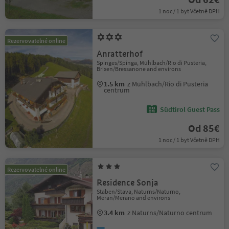
1 noc / 1 byt Včetně DPH
Rezervovatelné online
Anratterhof
Spinges/Spinga, Mühlbach/Rio di Pusteria,
Brixen/Bressanone and environs
1.5 km
z Mühlbach/Rio di Pusteria
centrum
Südtirol Guest Pass
Od 85€
1 noc / 1 byt Včetně DPH
Rezervovatelné online
Residence Sonja
Staben/Stava, Naturns/Naturno,
Meran/Merano and environs
3.4 km
z Naturns/Naturno centrum