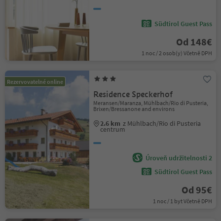
Südtirol Guest Pass
Od 148€
1 noc / 2 osob(y) Včetně DPH
Rezervovatelné online
Residence Speckerhof
Meransen/Maranza, Mühlbach/Rio di Pusteria,
Brixen/Bressanone and environs
2.6 km
z Mühlbach/Rio di Pusteria
centrum
Úroveň udržitelnosti 2
Südtirol Guest Pass
Od 95€
1 noc / 1 byt Včetně DPH