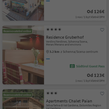
Od 126€
1 noc / 1 byt Včetně DPH
Rezervovatelné online
Residence Gruberhof
Verdins/Verdines, Schenna/Scena,
Meran/Merano and environs
3.2 km
z Schenna/Scena centrum
Südtirol Guest Pass
Od 123€
1 noc / 1 byt Včetně DPH
Rezervovatelné online
Apartments Chalet Paian
Sëlva/Selva di Val Gardena, Dolomites Region
Val Gardena