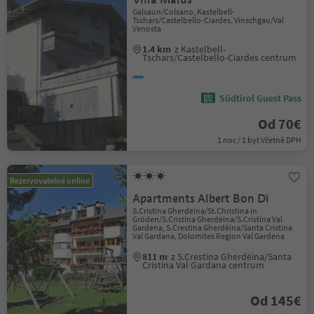
Galsaun/Colsano, Kastelbell-
Tschars/Castelbello-Ciardes, Vinschgau/Val
Venosta
1.4 km
z Kastelbell-
Tschars/Castelbello-Ciardes centrum
Südtirol Guest Pass
Od 70€
1 noc / 1 byt Včetně DPH
Rezervovatelné online
Apartments Albert Bon Dì
S.Cristina Gherdëina/St.Christina in
Gröden/S.Cristina Gherdëina/S.Cristina Val
Gardena, S.Crestina Gherdëina/Santa Cristina
Val Gardana, Dolomites Region Val Gardena
811 m
z S.Crestina Gherdëina/Santa
Cristina Val Gardana centrum
Od 145€