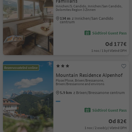
Familiaris
Innichen/S. Candido, Innichen/San Candido,
Dolomites Region 3 Zinnen
134 m
z Innichen/San Candido
centrum
Südtirol Guest Pass
Od 177€
1 noc / 1 byt Včetně DPH
Rezervovatelné online
Mountain Residence Alpenhof
Plose/Plose, Brixen/Bressanone,
Brixen/Bressanone and environs
5.9 km
z Brixen/Bressanone centrum
Südtirol Guest Pass
Od 82€
1 noc / 2 osob(y) Včetně DPH