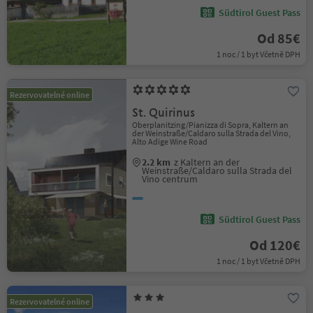
Südtirol Guest Pass
Od 85€
1 noc / 1 byt Včetně DPH
Rezervovatelné online
St. Quirinus
Oberplanitzing/Pianizza di Sopra, Kaltern an
der Weinstraße/Caldaro sulla Strada del Vino,
Alto Adige Wine Road
2.2 km
z Kaltern an der
Weinstraße/Caldaro sulla Strada del
Vino centrum
Südtirol Guest Pass
Od 120€
1 noc / 1 byt Včetně DPH
Rezervovatelné online