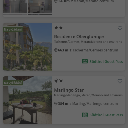
1.6 km
z Meran/Merano centrum
Na vyžádání
Residence Obergluniger
Tscherms/Cermes, Meran/Merano and environs
663 m
z Tscherms/Cermes centrum
Südtirol Guest Pass
Na vyžádání
Marlingo Star
Marling/Marlengo, Meran/Merano and environs
384 m
z Marling/Marlengo centrum
Südtirol Guest Pass