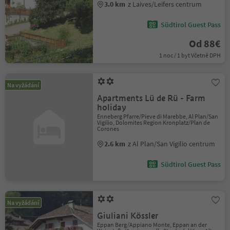
3.0 km
z Laives/Leifers centrum
Südtirol Guest Pass
Od 88€
1 noc / 1 byt Včetně DPH
Na vyžádání
Apartments Lü de Rü - Farm
holiday
Enneberg Pfarre/Pieve di Marebbe, Al Plan/San
Vigilio, Dolomites Region Kronplatz/Plan de
Corones
2.6 km
z Al Plan/San Vigilio centrum
Südtirol Guest Pass
Na vyžádání
Giuliani Kössler
Eppan Berg/Appiano Monte, Eppan an der