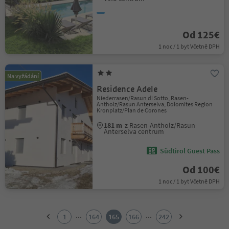
Od 125€
1 noc / 1 byt Včetně DPH
Na vyžádání
Residence Adele
Niederrasen/Rasun di Sotto, Rasen-
Antholz/Rasun Anterselva, Dolomites Region
Kronplatz/Plan de Corones
181 m
z Rasen-Antholz/Rasun
Anterselva centrum
Südtirol Guest Pass
Od 100€
1 noc / 1 byt Včetně DPH
1
2
...
...
1
164
165
166
242
3