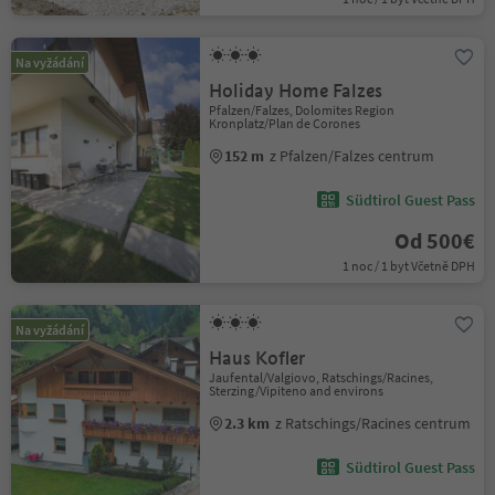
Na vyžádání
Holiday Home Falzes
Pfalzen/Falzes, Dolomites Region
Kronplatz/Plan de Corones
152 m
z Pfalzen/Falzes centrum
Südtirol Guest Pass
Od 500€
1 noc / 1 byt Včetně DPH
Na vyžádání
Haus Kofler
Jaufental/Valgiovo, Ratschings/Racines,
Sterzing/Vipiteno and environs
2.3 km
z Ratschings/Racines centrum
Südtirol Guest Pass