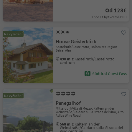
Od 128€
1 noc / 1 byt Včetně DPH
Na vyžádání
House Geislerblick
Kastelruth/Castelrotto, Dolomites Region
Seiser Alm
490 m
z Kastelruth/Castelrotto
centrum
Südtirol Guest Pass
Na vyžádání
Penegalhof
Mitterdorf/Villa di Mezzo, Kaltern an der
Weinstraße/Caldaro sulla Strada del Vino, Alto
Adige Wine Road
568 m
z Kaltern an der
Weinstraße/Caldaro sulla Strada del
Vino centrum