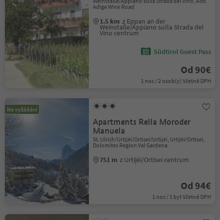
Weinstaße/Appiano sulla Strada del Vino, Alto
Adige Wine Road
1.5 km
z Eppan an der
Weinstaße/Appiano sulla Strada del
Vino centrum
Südtirol Guest Pass
Od 90€
1 noc / 2 osob(y) Včetně DPH
Na vyžádání
Apartments Rella Moroder
Manuela
St. Ulrich/Urtijëi/Ortisei/Urtijëi, Urtijëi/Ortisei,
Dolomites Region Val Gardena
751 m
z Urtijëi/Ortisei centrum
Od 94€
1 noc / 1 byt Včetně DPH