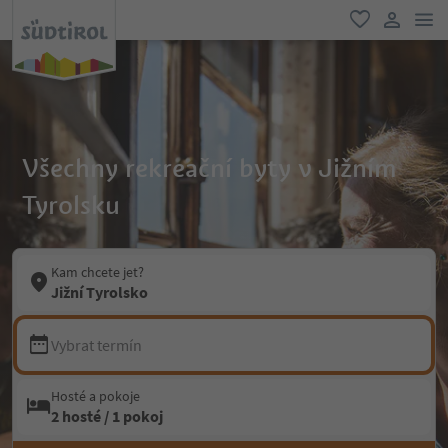
odk
oblíbené
uživatel
Všechny rekreační byty v Jižním
Tyrolsku
Kam chcete jet?
Jižní Tyrolsko
Vybrat termín
Hosté a pokoje
2 hosté / 1 pokoj