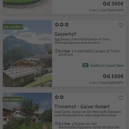
Od 360€
1 noc / 1 byt Včetně DPH
Na vyžádání
Gasserhof
Egg/Dosso, Freienfeld/Campo di Trens,
Sterzing/Vipiteno and environs
4.2 km
z Freienfeld/Campo di Trens
centrum
Südtirol Guest Pass
Od 100€
1 noc / 1 byt Včetně DPH
Na vyžádání
Tinnerhof - Gaiser Robert
Gaid/Gaido, Eppan an der Weinstaße/Appiano
sulla Strada del Vino, Alto Adige Wine Road
8.1 km
z Eppan an der
Weinstaße/Appiano sulla Strada del