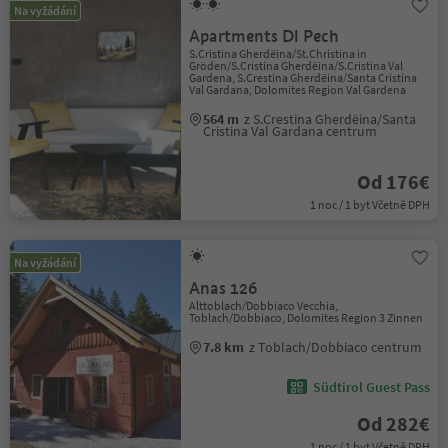
Na vyžádání
Apartments Dl Pech
S.Cristina Gherdëina/St.Christina in
Gröden/S.Cristina Gherdëina/S.Cristina Val
Gardena, S.Crestina Gherdëina/Santa Cristina
Val Gardana, Dolomites Region Val Gardena
564 m
z S.Crestina Gherdëina/Santa
Cristina Val Gardana centrum
Od 176€
1 noc / 1 byt Včetně DPH
Na vyžádání
Anas 126
Alttoblach/Dobbiaco Vecchia,
Toblach/Dobbiaco, Dolomites Region 3 Zinnen
7.8 km
z Toblach/Dobbiaco centrum
Südtirol Guest Pass
Od 282€
1 noc / 1 byt Včetně DPH