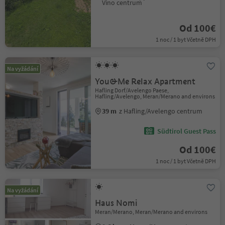
Vino centrum
Od 100€
1 noc / 1 byt Včetně DPH
Na vyžádání
You&Me Relax Apartment
Hafling Dorf/Avelengo Paese,
Hafling/Avelengo, Meran/Merano and environs
39 m
z Hafling/Avelengo centrum
Südtirol Guest Pass
Od 100€
1 noc / 1 byt Včetně DPH
Na vyžádání
Haus Nomi
Meran/Merano, Meran/Merano and environs