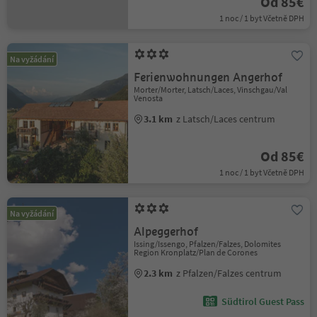
Od 85€
1 noc / 1 byt Včetně DPH
Na vyžádání
Ferienwohnungen Angerhof
Morter/Morter, Latsch/Laces, Vinschgau/Val
Venosta
3.1 km
z Latsch/Laces centrum
Od 85€
1 noc / 1 byt Včetně DPH
Na vyžádání
Alpeggerhof
Issing/Issengo, Pfalzen/Falzes, Dolomites
Region Kronplatz/Plan de Corones
2.3 km
z Pfalzen/Falzes centrum
Südtirol Guest Pass