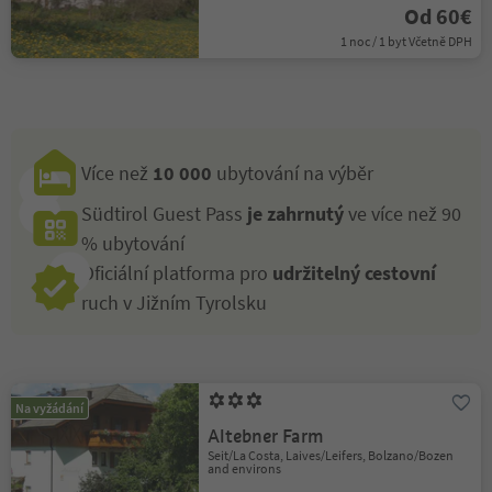
Od 60€
1 noc / 1 byt Včetně DPH
Více než
10 000
ubytování na výběr
Südtirol Guest Pass
je zahrnutý
ve více než 90
% ubytování
Oficiální platforma pro
udržitelný cestovní
ruch v Jižním Tyrolsku
Na vyžádání
Altebner Farm
Seit/La Costa, Laives/Leifers, Bolzano/Bozen
and environs