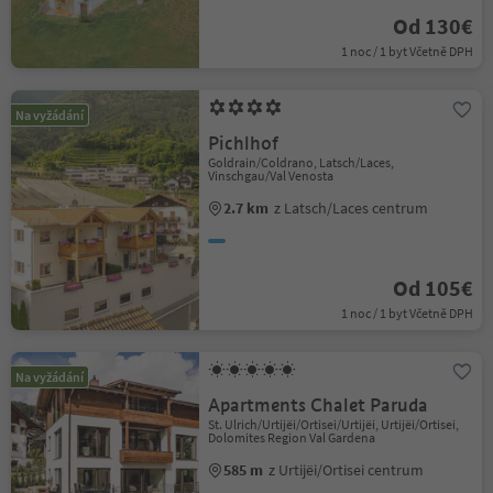
Od 130€
1 noc / 1 byt Včetně DPH
Na vyžádání
Pichlhof
Goldrain/Coldrano, Latsch/Laces,
Vinschgau/Val Venosta
2.7 km
z Latsch/Laces centrum
Od 105€
1 noc / 1 byt Včetně DPH
Na vyžádání
Apartments Chalet Paruda
St. Ulrich/Urtijëi/Ortisei/Urtijëi, Urtijëi/Ortisei,
Dolomites Region Val Gardena
585 m
z Urtijëi/Ortisei centrum