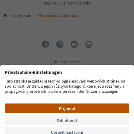
4
4921 - 4950 z 7244 výsledky
5
6
Ubytování
Rekreační apartmány
7
8
9
10
11
12
13
14
Jazyk: Čeština
15
16
17
FAQ
Kontaktujte nás
Tisk
MICE
18
Zásady ochrany osobních údajů
Podmínky a ujednání
Tiráž
19
Zásady používání souborů cookie
Filmová komise
O nás
20
21
Prohlášení o přístupnosti
South Tyrol B2B
22
23
24
© 2026 IDM Südtirol
25
26