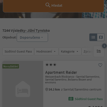
Hledat
7244
Výsledky
- Jižní Tyrolsko
Doporučeno
Objednat:
1
Südtirol Guest Pass
Hodnocení
Kategorie
Zpracovává
1 aktywn
Na vyžádání
Apartment Reider
Weissenbach/Riobianco - Sarntal/Sarnentino,
Sarntal/Sarentino, Bolzano/Bozen and
environs
14.2 km
z Sarntal/Sarentino centrum
Südtirol Guest Pass