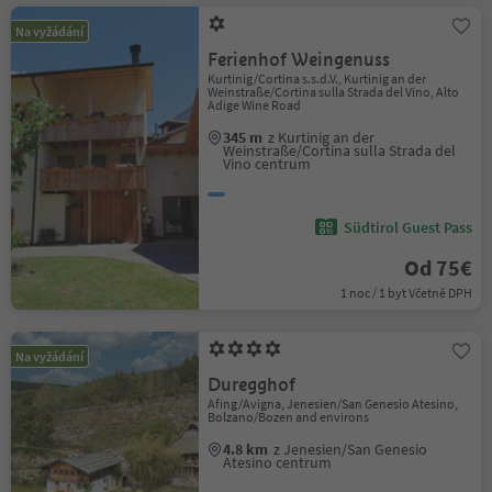
Na vyžádání
Ferienhof Weingenuss
Kurtinig/Cortina s.s.d.V., Kurtinig an der
Weinstraße/Cortina sulla Strada del Vino, Alto
Adige Wine Road
345 m
z Kurtinig an der
Weinstraße/Cortina sulla Strada del
Vino centrum
Südtirol Guest Pass
Od 75€
1 noc / 1 byt Včetně DPH
Na vyžádání
Duregghof
Afing/Avigna, Jenesien/San Genesio Atesino,
Bolzano/Bozen and environs
4.8 km
z Jenesien/San Genesio
Atesino centrum