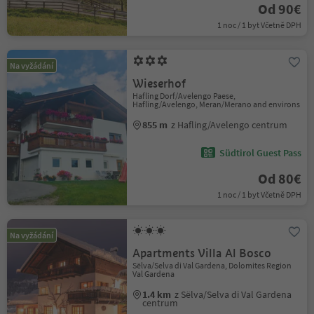
Od 90€
1 noc / 1 byt Včetně DPH
Na vyžádání
Wieserhof
Hafling Dorf/Avelengo Paese,
Hafling/Avelengo, Meran/Merano and environs
855 m
z Hafling/Avelengo centrum
Südtirol Guest Pass
Od 80€
1 noc / 1 byt Včetně DPH
Na vyžádání
Apartments Villa Al Bosco
Sëlva/Selva di Val Gardena, Dolomites Region
Val Gardena
1.4 km
z Sëlva/Selva di Val Gardena
centrum