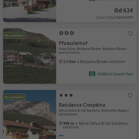
Od 62€
1 noc / 1 byt Včetně DPH
Na vyžádání
Pfoesslerhof
Gries/Gries, Bolzano/Bozen, Bolzano/Bozen
and environs
2.9 km
z Bolzano/Bozen centrum
Südtirol Guest Pass
Na vyžádání
Residence Crespëina
Sëlva/Selva di Val Gardena, Dolomites Region
Val Gardena
448 m
z Sëlva/Selva di Val Gardena
centrum