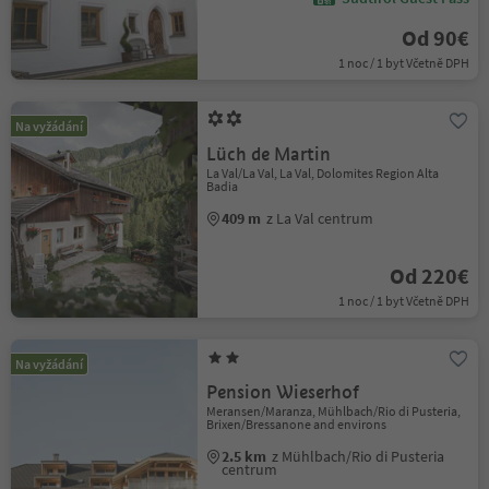
Od 90€
1 noc / 1 byt Včetně DPH
Na vyžádání
Lüch de Martin
La Val/La Val, La Val, Dolomites Region Alta
Badia
409 m
z La Val centrum
Od 220€
1 noc / 1 byt Včetně DPH
Na vyžádání
Pension Wieserhof
Meransen/Maranza, Mühlbach/Rio di Pusteria,
Brixen/Bressanone and environs
2.5 km
z Mühlbach/Rio di Pusteria
centrum