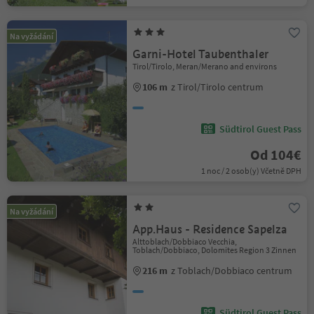
Na vyžádání
Garni-Hotel Taubenthaler
Tirol/Tirolo, Meran/Merano and environs
106 m
z Tirol/Tirolo centrum
Südtirol Guest Pass
Od 104€
1 noc / 2 osob(y) Včetně DPH
Na vyžádání
App.Haus - Residence Sapelza
Alttoblach/Dobbiaco Vecchia,
Toblach/Dobbiaco, Dolomites Region 3 Zinnen
216 m
z Toblach/Dobbiaco centrum
Südtirol Guest Pass