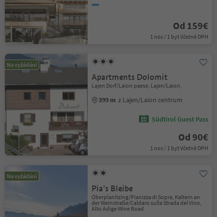
Od 159€
1 noc / 1 byt Včetně DPH
Na vyžádání
Apartments Dolomit
Lajen Dorf/Laion paese, Lajen/Laion,
399 m
z Lajen/Laion centrum
Südtirol Guest Pass
Od 90€
1 noc / 1 byt Včetně DPH
Na vyžádání
Pia's Bleibe
Oberplanitzing/Pianizza di Sopra, Kaltern an
der Weinstraße/Caldaro sulla Strada del Vino,
Alto Adige Wine Road