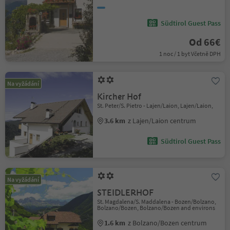
Südtirol Guest Pass
Od 66€
1 noc / 1 byt Včetně DPH
Na vyžádání
Kircher Hof
St. Peter/S. Pietro - Lajen/Laion, Lajen/Laion,
3.6 km
z Lajen/Laion centrum
Südtirol Guest Pass
Na vyžádání
STEIDLERHOF
St. Magdalena/S. Maddalena - Bozen/Bolzano,
Bolzano/Bozen, Bolzano/Bozen and environs
1.6 km
z Bolzano/Bozen centrum