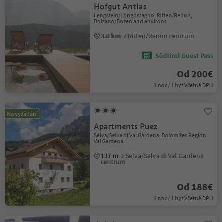
Hofgut Antlas
Lengstein/Longostagno, Ritten/Renon,
Bolzano/Bozen and environs
3.0 km
z Ritten/Renon centrum
Südtirol Guest Pass
Od 200€
1 noc / 1 byt Včetně DPH
Na vyžádání
Apartments Puez
Sëlva/Selva di Val Gardena, Dolomites Region
Val Gardena
137 m
z Sëlva/Selva di Val Gardena
centrum
Od 188€
1 noc / 1 byt Včetně DPH