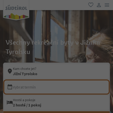
odk
oblíbené
uživatel
Všechny rekreační byty v Jižním
Tyrolsku
Kam chcete jet?
Jižní Tyrolsko
Vybrat termín
Hosté a pokoje
2 hosté / 1 pokoj