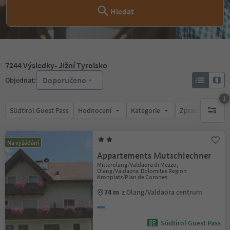
Hledat
7244
Výsledky
- Jižní Tyrolsko
Doporučeno
Objednat:
1
Südtirol Guest Pass
Hodnocení
Kategorie
Zpracovává
1 aktywn
Na vyžádání
Appartements Mutschlechner
Mitterolang/Valdaora di Mezzo,
Olang/Valdaora, Dolomites Region
Kronplatz/Plan de Corones
74 m
z Olang/Valdaora centrum
Südtirol Guest Pass