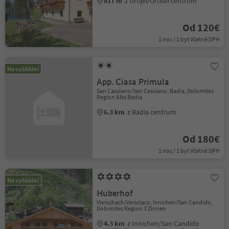
817 m
z Urtijëi/Ortisei centrum
Od 120€
1 noc / 1 byt Včetně DPH
Na vyžádání
App. Ciasa Primula
San Cassiano/San Cassiano, Badia, Dolomites
Region Alta Badia
6.3 km
z Badia centrum
Od 180€
1 noc / 1 byt Včetně DPH
Na vyžádání
Huberhof
Vierschach/Versciaco, Innichen/San Candido,
Dolomites Region 3 Zinnen
4.3 km
z Innichen/San Candido