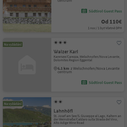
centrum
Südtirol Guest Pass
Od 110€
1 noc / 1 byt Včetně DPH
Na vyžádání
Walzer Karl
Karersee/Carezza, Welschnofen/Nova Levante,
Dolomites Region Eggental
6.1 km
z Welschnofen/Nova Levante
centrum
Südtirol Guest Pass
Na vyžádání
Lahnhöfl
St. Josef am See/S. Giuseppe al Lago, Kaltern an
der Weinstraße/Caldaro sulla Strada del Vino,
Alto Adige Wine Road