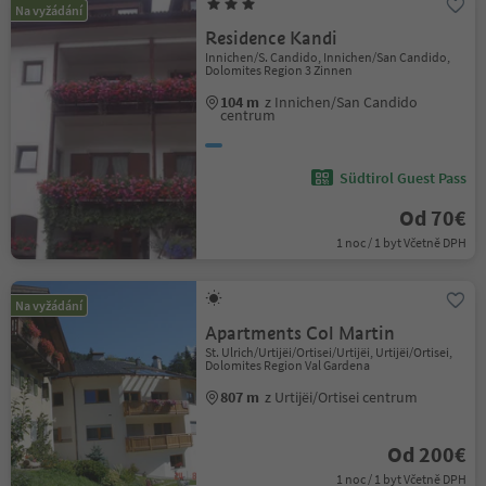
Na vyžádání
Residence Kandi
Innichen/S. Candido, Innichen/San Candido,
Dolomites Region 3 Zinnen
104 m
z Innichen/San Candido
centrum
Südtirol Guest Pass
Od 70€
1 noc / 1 byt Včetně DPH
Na vyžádání
Apartments Col Martin
St. Ulrich/Urtijëi/Ortisei/Urtijëi, Urtijëi/Ortisei,
Dolomites Region Val Gardena
807 m
z Urtijëi/Ortisei centrum
Od 200€
1 noc / 1 byt Včetně DPH