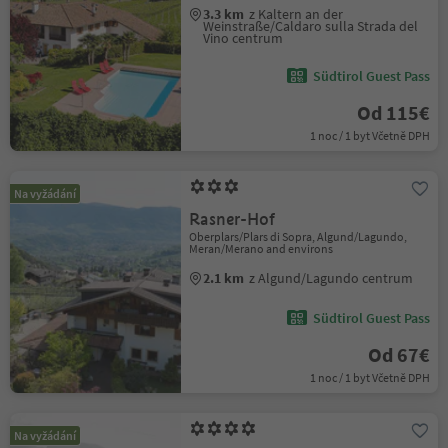
3.3 km
z Kaltern an der
Weinstraße/Caldaro sulla Strada del
Vino centrum
Südtirol Guest Pass
Od 115€
1 noc / 1 byt Včetně DPH
Na vyžádání
Rasner-Hof
Oberplars/Plars di Sopra, Algund/Lagundo,
Meran/Merano and environs
2.1 km
z Algund/Lagundo centrum
Südtirol Guest Pass
Od 67€
1 noc / 1 byt Včetně DPH
Na vyžádání