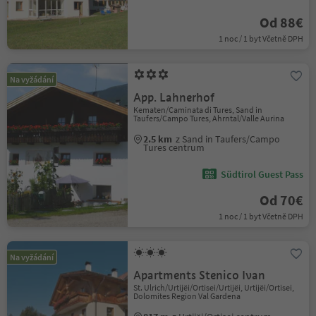
Od 88€
1 noc / 1 byt Včetně DPH
Na vyžádání
App. Lahnerhof
Kematen/Caminata di Tures, Sand in
Taufers/Campo Tures, Ahrntal/Valle Aurina
2.5 km
z Sand in Taufers/Campo
Tures centrum
Südtirol Guest Pass
Od 70€
1 noc / 1 byt Včetně DPH
Na vyžádání
Apartments Stenico Ivan
St. Ulrich/Urtijëi/Ortisei/Urtijëi, Urtijëi/Ortisei,
Dolomites Region Val Gardena