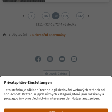
1
2
...
...
1
107
108
109
242
3
4
3211 - 3240 z 7244 výsledky
5
6
Ubytování
Rekreační apartmány
7
8
9
10
11
12
13
14
Jazyk: Čeština
15
16
17
FAQ
Kontaktujte nás
Tisk
MICE
18
Zásady ochrany osobních údajů
Podmínky a ujednání
Tiráž
19
20
Zásady používání souborů cookie
Filmová komise
O nás
21
Prohlášení o přístupnosti
South Tyrol B2B