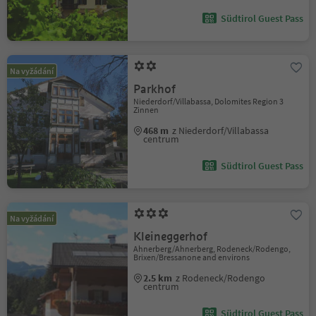
Südtirol Guest Pass
Na vyžádání
Parkhof
Niederdorf/Villabassa, Dolomites Region 3
Zinnen
468 m
z Niederdorf/Villabassa
centrum
Südtirol Guest Pass
Na vyžádání
Kleineggerhof
Ahnerberg/Ahnerberg, Rodeneck/Rodengo,
Brixen/Bressanone and environs
2.5 km
z Rodeneck/Rodengo
centrum
Südtirol Guest Pass