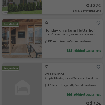
Od 82€
1 noc / 1 byt Včetně DPH
Na vyžádání
Holiday on a farm Hütterhof
Kuens/Caines, Meran/Merano and environs
153 m
z Kuens/Caines centrum
Südtirol Guest Pass
Na vyžádání
Strasserhof
Burgstall/Postal, Meran/Merano and environs
1.1 km
z Burgstall/Postal centrum
Südtirol Guest Pass
Od 72€