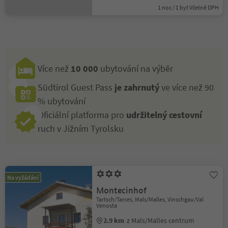
1 noc / 1 byt Včetně DPH
Více než
10 000
ubytování na výběr
Südtirol Guest Pass
je zahrnutý
ve více než 90
% ubytování
Oficiální platforma pro
udržitelný cestovní
ruch v Jižním Tyrolsku
Na vyžádání
Montecinhof
Tartsch/Tarces, Mals/Malles, Vinschgau/Val
Venosta
2.9 km
z Mals/Malles centrum