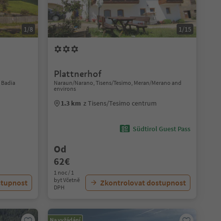
1/8
1/15
Plattnerhof
a Badia
Naraun/Narano, Tisens/Tesimo, Meran/Merano and
environs
1.3 km
z Tisens/Tesimo centrum
Südtirol Guest Pass
Od
62€
1 noc / 1
byt Včetně
stupnost
Zkontrolovat dostupnost
DPH
Na vyžádání