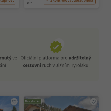
stupnost
Zkontrolovat dostupnost
DPH
rnutý
ve
Oficiální platforma pro
udržitelný
ání
cestovní
ruch v Jižním Tyrolsku
Na vyžádání