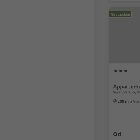
Na vyžádání
Apparteme
Vöran/Verano, M
208 m
z Vö
Od