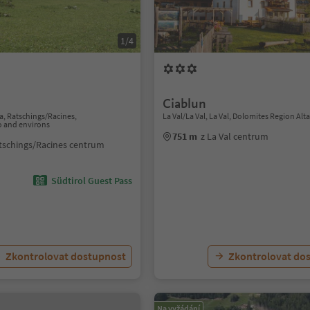
1/4
Ciablun
, Ratschings/Racines,
La Val/La Val, La Val, Dolomites Region Alt
o and environs
751 m
z La Val centrum
tschings/Racines centrum
Südtirol Guest Pass
Zkontrolovat dostupnost
Zkontrolovat do
Na vyžádání