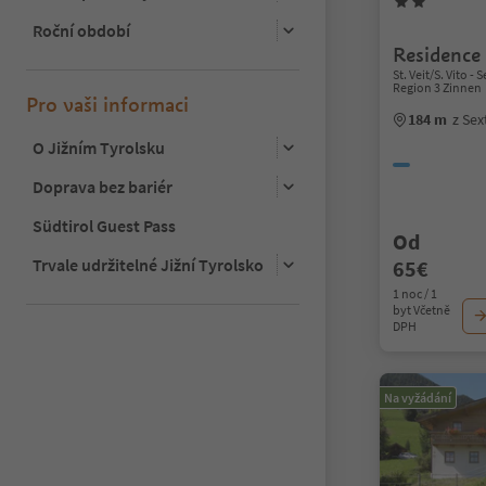
Roční období
Residence
St. Veit/S. Vito 
Region 3 Zinnen
Pro vaši informaci
184 m
z Se
O Jižním Tyrolsku
Doprava bez bariér
Südtirol Guest Pass
Od
Trvale udržitelné Jižní Tyrolsko
65€
1 noc / 1
byt Včetně
DPH
Na vyžádání