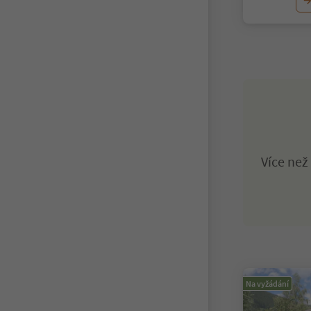
Více ne
Na vyžádání