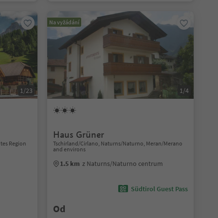
Na vyžádání
1/23
1/4
Haus Grüner
ites Region
Tschirland/Cirlano, Naturns/Naturno, Meran/Merano
and environs
1.5 km
z Naturns/Naturno centrum
Südtirol Guest Pass
Od