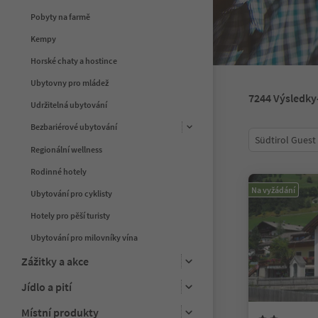
Pobyty na farmě
Kempy
Horské chaty a hostince
Ubytovny pro mládež
7244
Výsledky
Udržitelná ubytování
Bezbariérové ubytování
Südtirol Guest
Regionální wellness
Rodinné hotely
Na vyžádání
Ubytování pro cyklisty
Hotely pro pěší turisty
Ubytování pro milovníky vína
Zážitky a akce
Jídlo a pití
Místní produkty