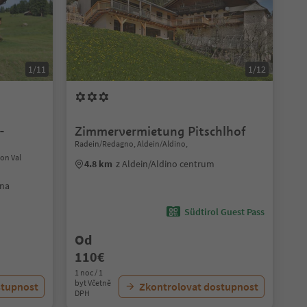
1/11
1/12
-
Zimmervermietung Pitschlhof
Radein/Redagno, Aldein/Aldino,
ion Val
4.8 km
z Aldein/Aldino centrum
ena
Südtirol Guest Pass
Od
110€
1 noc / 1
byt Včetně
stupnost
Zkontrolovat dostupnost
DPH