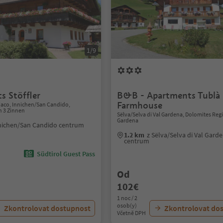
1/9
s Stöffler
B&B - Apartments Tublà 
Farmhouse
iaco, Innichen/San Candido,
n 3 Zinnen
Sëlva/Selva di Val Gardena, Dolomites Reg
Gardena
nichen/San Candido centrum
1.2 km
z Sëlva/Selva di Val Gard
centrum
Südtirol Guest Pass
Od
102€
1 noc / 2
osob(y)
Zkontrolovat dostupnost
Zkontrolovat do
Včetně DPH