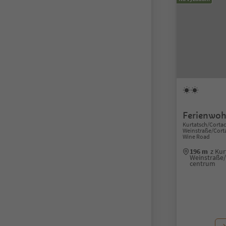
Ferienwoh
Kurtatsch/Cortacc
Weinstraße/Cortac
Wine Road
196 m
z Kur
Weinstraße/C
centrum