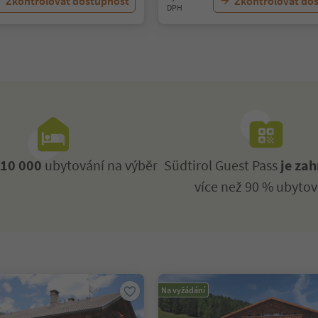
Zkontrolovat dostupnost
Zkontrolovat do
DPH
ž
10 000
ubytování na výběr
Südtirol Guest Pass
je zah
více než 90 % ubytov
Na vyžádání