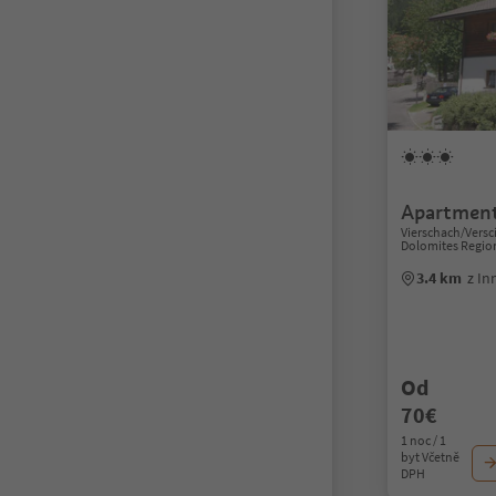
Apartment
Vierschach/Versc
Dolomites Regio
3.4 km
z In
Od
70€
1 noc / 1
byt Včetně
DPH