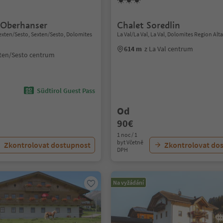
 Oberhanser
Chalet Soredlin
- Sexten/Sesto, Sexten/Sesto, Dolomites
La Val/La Val, La Val, Dolomites Region Alt
614 m
z La Val centrum
xten/Sesto centrum
Südtirol Guest Pass
Od
90€
1 noc / 1
byt Včetně
Zkontrolovat dostupnost
Zkontrolovat do
DPH
Na vyžádání