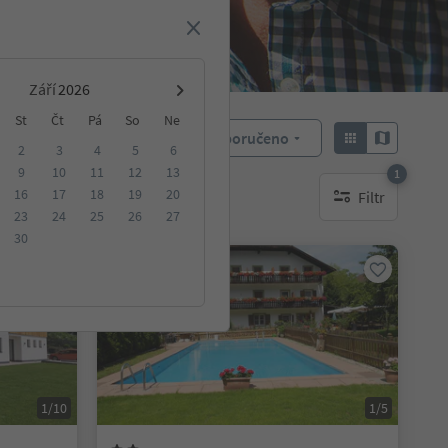
Září
St
Čt
Pá
So
Ne
Doporučeno
Objednat:
2
3
4
5
6
9
10
11
12
13
1
16
17
18
19
20
Filtr
ování
1 aktywny filtr
23
24
25
26
27
30
Na vyžádání
1/10
1/5