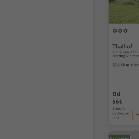
Thalhof
Ridnaun/Ridanna
Sterzing/Vipiten
7.3 km
z Ra
Od
56€
1 noc / 1
byt Včetně
DPH
Na vyžádání