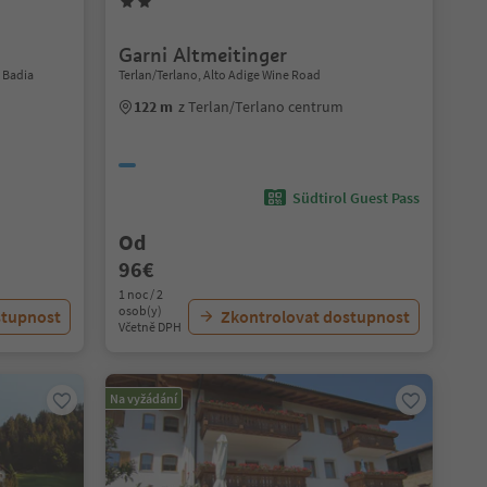
Garni Altmeitinger
a Badia
Terlan/Terlano, Alto Adige Wine Road
122 m
z Terlan/Terlano centrum
Südtirol Guest Pass
Od
96€
1 noc / 2
osob(y)
stupnost
Zkontrolovat dostupnost
Včetně DPH
Na vyžádání