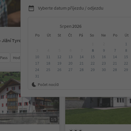
Vyberte datum příjezdu / odjezdu
Srpen
Po
Út
St
Čt
Pá
So
Ne
Po
Út
- Jižní Tyrolsko
1
2
1
3
4
5
6
7
8
9
7
8
10
11
12
13
14
15
16
14
15
 Pass
Hodnocení
Kategorie
Zpracovává
Udržitelné ubyt
17
18
19
20
21
22
23
21
22
24
25
26
27
28
29
30
28
29
31
Na vyžádání
Počet nocí:
0
1/5