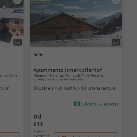
1/2
1/6
Apartments Innerkoflerhof
hrntal/Valle
Meransen/Maranza, Mühlbach/Rio di Pusteria,
Brixen/Bressanone and environs
entrum
1.3 km
z Mühlbach/Rio di Pusteria centrum
Südtirol Guest Pass
Od
61€
1 noc / 1
byt Včetně