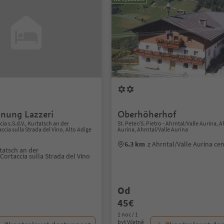
nung Lazzeri
Oberhöherhof
ia s.S.d.V., Kurtatsch an der
St. Peter/S. Pietro - Ahrntal/Valle Aurina, A
cia sulla Strada del Vino, Alto Adige
Aurina, Ahrntal/Valle Aurina
6.3 km
z Ahrntal/Valle Aurina c
tatsch an der
ortaccia sulla Strada del Vino
Od
45€
1 noc / 1
byt Včetně