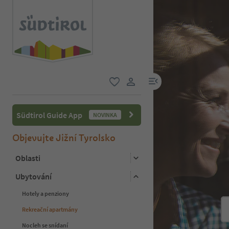
odkaz na menu
oblíbené
uživatelský odkaz
Südtirol Guide App
NOVINKA
Objevujte Jižní Tyrolsko
Oblasti
Ubytování
Hotely a penziony
Rekreační apartmány
Nocleh se snídaní