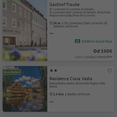
Gasthof Traube
St. Lorenzen/S. Lorenzo di Sebato,
St.Lorenzen/San Lorenzo di Sebato, Dolomites
Region Kronplatz/Plan de Corones
38 m
z St.Lorenzen/San Lorenzo di
Sebato centrum
Südtirol Guest Pass
Od 100€
1 noc / 2 osob(y) Včetně DPH
Na vyžádání
Residence Ciasa Vedla
Badia/Badia, Badia, Dolomites Region Alta
Badia
1.6 km
z Badia centrum