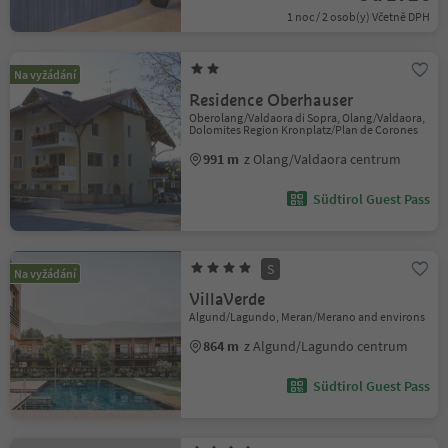
1 noc / 2 osob(y) Včetně DPH
Na vyžádání
Residence Oberhauser
Oberolang/Valdaora di Sopra, Olang/Valdaora,
Dolomites Region Kronplatz/Plan de Corones
991 m
z Olang/Valdaora centrum
Südtirol Guest Pass
S
Na vyžádání
VillaVerde
Algund/Lagundo, Meran/Merano and environs
864 m
z Algund/Lagundo centrum
Südtirol Guest Pass