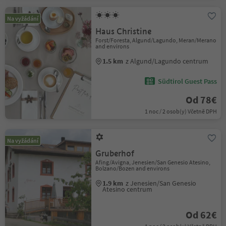
Na vyžádání
Haus Christine
Forst/Foresta, Algund/Lagundo, Meran/Merano
and environs
1.5 km
z Algund/Lagundo centrum
Südtirol Guest Pass
Od 78€
1 noc / 2 osob(y) Včetně DPH
Na vyžádání
Gruberhof
Afing/Avigna, Jenesien/San Genesio Atesino,
Bolzano/Bozen and environs
1.9 km
z Jenesien/San Genesio
Atesino centrum
Od 62€