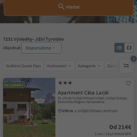
Hledat
7231
Výsledky
- Jižní Tyrolsko
Doporučeno
Objednat:
1
Südtirol Guest Pass
Hodnocení
Kategorie
Zpracovává
1 aktywn
Na vyžádání
Apartment Cësa Larjëi
St. Ulrich/Urtijëi/Ortisei/Urtijëi, Urtijëi/Ortisei,
Dolomites Region Val Gardena
698 m
z Urtijëi/Ortisei centrum
Od 214€
1 noc / 1 byt Včetně DPH