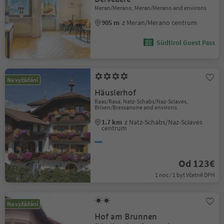
Meran/Merano, Meran/Merano and environs
905 m
z Meran/Merano centrum
Südtirol Guest Pass
Na vyžádání
Häuslerhof
Raas/Rasa, Natz-Schabs/Naz-Sciaves,
Brixen/Bressanone and environs
1.7 km
z Natz-Schabs/Naz-Sciaves
centrum
Od 123€
1 noc / 1 byt Včetně DPH
Na vyžádání
Hof am Brunnen