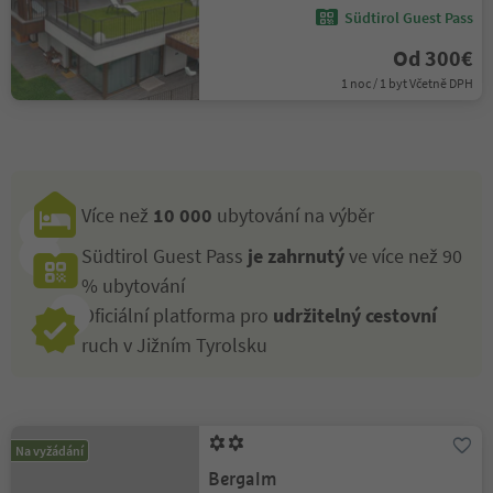
Südtirol Guest Pass
Od 300€
1 noc / 1 byt Včetně DPH
Více než
10 000
ubytování na výběr
Südtirol Guest Pass
je zahrnutý
ve více než 90
% ubytování
Oficiální platforma pro
udržitelný cestovní
ruch v Jižním Tyrolsku
Na vyžádání
Bergalm