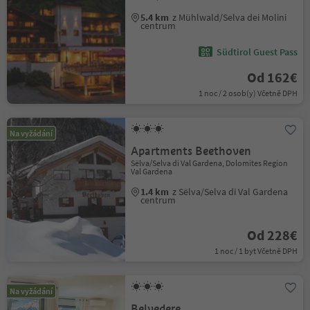
5.4 km
z Mühlwald/Selva dei Molini
centrum
Südtirol Guest Pass
Od 162€
1 noc / 2 osob(y) Včetně DPH
Na vyžádání
Apartments Beethoven
Sëlva/Selva di Val Gardena, Dolomites Region
Val Gardena
1.4 km
z Sëlva/Selva di Val Gardena
centrum
Od 228€
1 noc / 1 byt Včetně DPH
Na vyžádání
Belvedere