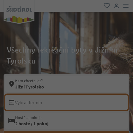
odk
oblíbené
uživatel
Všechny rekreační byty v Jižním
Tyrolsku
Kam chcete jet?
Jižní Tyrolsko
Vybrat termín
Hosté a pokoje
2 hosté / 1 pokoj