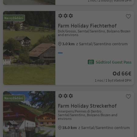
1 noc / 2 osob(y) Včetně DPH
Na vyžádání
Farm Holiday Fiechterhof
Dick/Grosso, Sarntal/Sarentino, Bolzano/Bozen
and environs
3.0 km
z Sarntal/Sarentino centrum
Südtirol Guest Pass
Od 66€
1 noc / 1 byt Včetně DPH
Na vyžádání
Farm Holiday Streckerhof
Innerpens/Pennes di Dentro,
Sarntal/Sarentino, Bolzano/Bozen and
environs
18.0 km
z Sarntal/Sarentino centrum