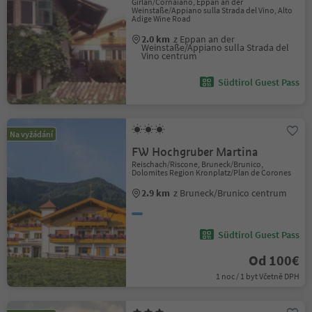
Girlan/Cornaiano, Eppan an der
Weinstaße/Appiano sulla Strada del Vino, Alto
Adige Wine Road
2.0 km
z Eppan an der
Weinstaße/Appiano sulla Strada del
Vino centrum
Südtirol Guest Pass
Na vyžádání
FW Hochgruber Martina
Reischach/Riscone, Bruneck/Brunico,
Dolomites Region Kronplatz/Plan de Corones
2.9 km
z Bruneck/Brunico centrum
Südtirol Guest Pass
Od 100€
1 noc / 1 byt Včetně DPH