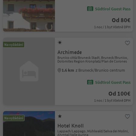
Südtirol Guest Pass
Od 80€
1 noc / 1 byt Včetně DPH
Na vyžádání
Archimede
Brunico città/Bruneck Stadt, Bruneck/Brunico,
Dolomites Region Kronplatz/Plan de Corones
1.6 km
z Bruneck/Brunico centrum
Südtirol Guest Pass
Od 100€
1 noc / 1 byt Včetně DPH
Na vyžádání
Hotel Knoll
Lappach/Lappago, Mühlwald/Selva dei Molini,
Ahrntal/Valle Aurina