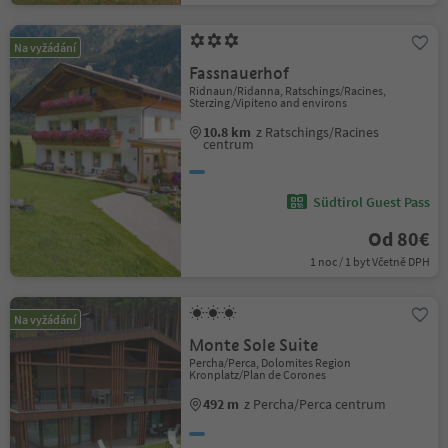
Na vyžádání
Fassnauerhof
Ridnaun/Ridanna, Ratschings/Racines,
Sterzing/Vipiteno and environs
10.8 km
z Ratschings/Racines
centrum
Südtirol Guest Pass
Od 80€
1 noc / 1 byt Včetně DPH
Na vyžádání
Monte Sole Suite
Percha/Perca, Dolomites Region
Kronplatz/Plan de Corones
492 m
z Percha/Perca centrum