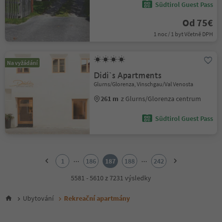
Südtirol Guest Pass
Od 75€
1 noc / 1 byt Včetně DPH
Na vyžádání
Didi`s Apartments
Glurns/Glorenza, Vinschgau/Val Venosta
261 m
z Glurns/Glorenza centrum
Südtirol Guest Pass
1
2
...
...
1
186
187
188
242
3
4
5581 - 5610 z 7231 výsledky
5
6
Ubytování
Rekreační apartmány
7
8