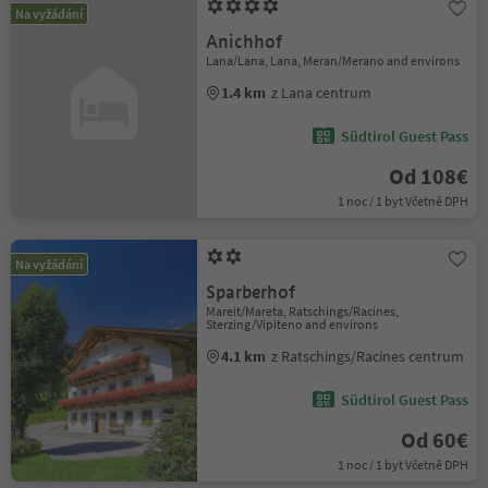
Na vyžádání
Anichhof
Lana/Lana, Lana, Meran/Merano and environs
1.4 km
z Lana centrum
Südtirol Guest Pass
Od 108€
1 noc / 1 byt Včetně DPH
Na vyžádání
Sparberhof
Mareit/Mareta, Ratschings/Racines,
Sterzing/Vipiteno and environs
4.1 km
z Ratschings/Racines centrum
Südtirol Guest Pass
Od 60€
1 noc / 1 byt Včetně DPH