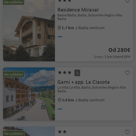
Na vyžádání
Residence Miraval
Badia/Badia, Badia, Dolomites Region Alta
Badia
1.7 km
z Badia centrum
Od 280€
1 noc / 1 byt Včetně DPH
S
Na vyžádání
Garni + app. La Ciasota
La Villa/La Villa, Badia, Dolomites Region Alta
Badia
3.4 km
z Badia centrum
Na vyžádání