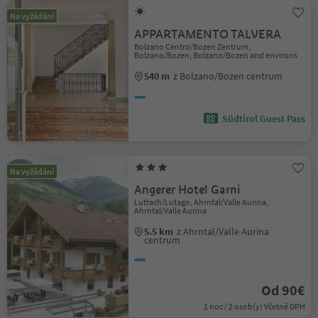
Na vyžádání
APPARTAMENTO TALVERA
Bolzano Centro/Bozen Zentrum,
Bolzano/Bozen, Bolzano/Bozen and environs
540 m
z Bolzano/Bozen centrum
Südtirol Guest Pass
Na vyžádání
Angerer Hotel Garni
Luttach/Lutago, Ahrntal/Valle Aurina,
Ahrntal/Valle Aurina
5.5 km
z Ahrntal/Valle Aurina
centrum
Od 90€
1 noc / 2 osob(y) Včetně DPH