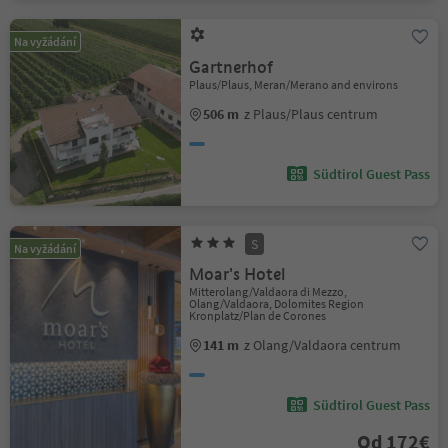
Na vyžádání
Gartnerhof
Plaus/Plaus, Meran/Merano and environs
506 m
z Plaus/Plaus centrum
Südtirol Guest Pass
S
Na vyžádání
Moar's Hotel
Mitterolang/Valdaora di Mezzo,
Olang/Valdaora, Dolomites Region
Kronplatz/Plan de Corones
141 m
z Olang/Valdaora centrum
Südtirol Guest Pass
Od 172€