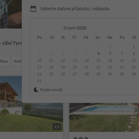
Vyberte datum příjezdu / odjezdu
Srpen
Po
Út
St
Čt
Pá
So
Ne
Po
Út
- Jižní Tyrolsko
1
2
1
3
4
5
6
7
8
9
7
8
10
11
12
13
14
15
16
14
15
 Pass
Hodnocení
Kategorie
Zpracovává
Udržitelné ubyt
17
18
19
20
21
22
23
21
22
24
25
26
27
28
29
30
28
29
31
Na vyžádání
Počet nocí:
0
1/2