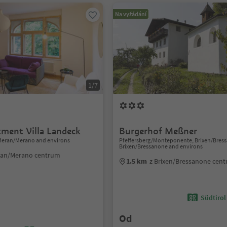
Na vyžádání
1/7
tment Villa Landeck
Burgerhof Meßner
Meran/Merano and environs
Pfeffersberg/Monteponente, Brixen/Bres
Brixen/Bressanone and environs
ran/Merano centrum
1.5 km
z Brixen/Bressanone cen
Südtirol
Od