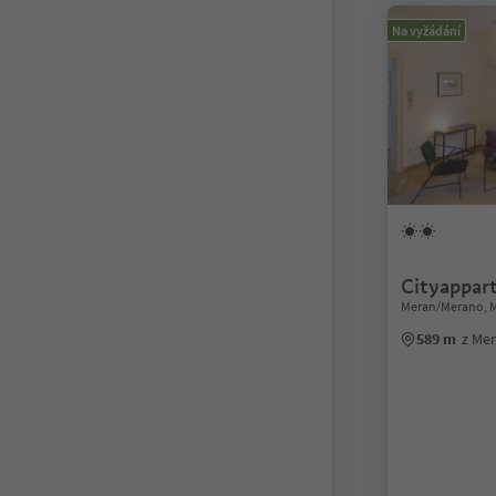
Na vyžádání
Cityappar
Meran/Merano, 
589 m
z Me