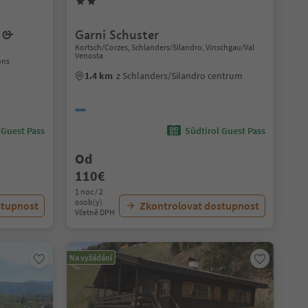
s &
Garni Schuster
Kortsch/Corzes, Schlanders/Silandro, Vinschgau/Val
Venosta
ons
1.4 km
z Schlanders/Silandro centrum
 Guest Pass
Südtirol Guest Pass
Od
110€
1 noc / 2
osob(y)
stupnost
Zkontrolovat dostupnost
Včetně DPH
Na vyžádání