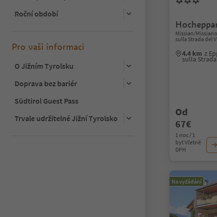
Roční období
Hocheppan
Missian/Missian
sulla Strada del 
Pro vaši informaci
4.4 km
z Ep
sulla Strad
O Jižním Tyrolsku
Doprava bez bariér
Südtirol Guest Pass
Od
Trvale udržitelné Jižní Tyrolsko
67€
1 noc / 1
byt Včetně
DPH
Na vyžádání