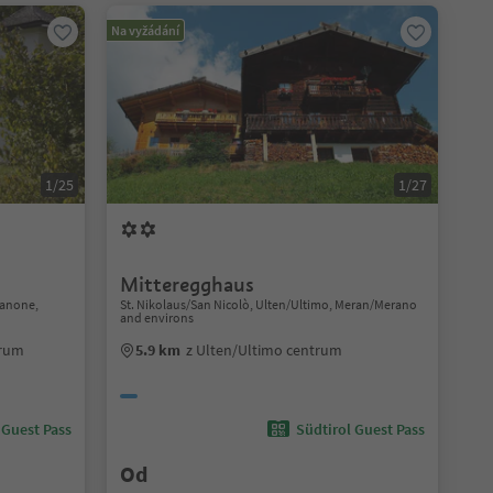
Na vyžádání
1/25
1/27
Mitteregghaus
sanone,
St. Nikolaus/San Nicolò, Ulten/Ultimo, Meran/Merano
and environs
trum
5.9 km
z Ulten/Ultimo centrum
 Guest Pass
Südtirol Guest Pass
Od