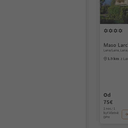
Maso Larc
Lana/Lana, Lana
1.9 km
z L
Od
75€
1 noc / 1
byt Včetně
DPH