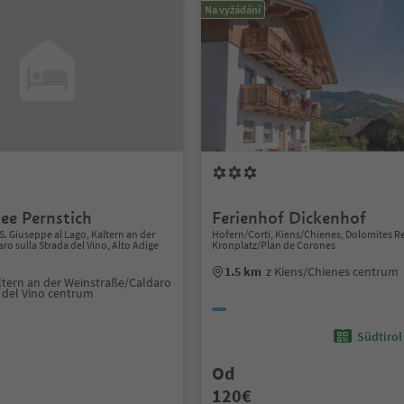
Na vyžádání
ee Pernstich
Ferienhof Dickenhof
S. Giuseppe al Lago, Kaltern an der
Hofern/Corti, Kiens/Chienes, Dolomites R
o sulla Strada del Vino, Alto Adige
Kronplatz/Plan de Corones
1.5 km
z Kiens/Chienes centrum
ltern an der Weinstraße/Caldaro
a del Vino centrum
Südtirol
Od
120€