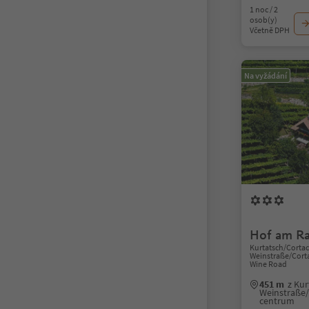
1 noc / 2
osob(y)
Včetně DPH
Na vyžádání
Hof am Ra
Kurtatsch/Cortacc
Weinstraße/Cortac
Wine Road
451 m
z Kur
Weinstraße/C
centrum