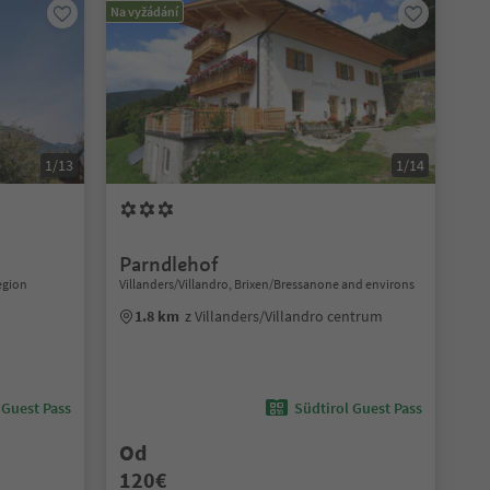
Na vyžádání
1/13
1/14
Parndlehof
egion
Villanders/Villandro, Brixen/Bressanone and environs
1.8 km
z Villanders/Villandro centrum
 Guest Pass
Südtirol Guest Pass
Od
120€