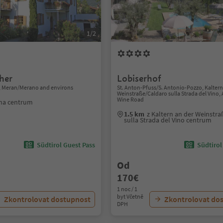
1/2
her
Lobiserhof
, Meran/Merano and environs
St. Anton-Pfuss/S. Antonio-Pozzo, Kaltern
Weinstraße/Caldaro sulla Strada del Vino, 
Wine Road
ana centrum
1.5 km
z Kaltern an der Weinstr
sulla Strada del Vino centrum
Südtirol Guest Pass
Südtirol
Od
170€
1 noc / 1
byt Včetně
Zkontrolovat dostupnost
Zkontrolovat do
DPH