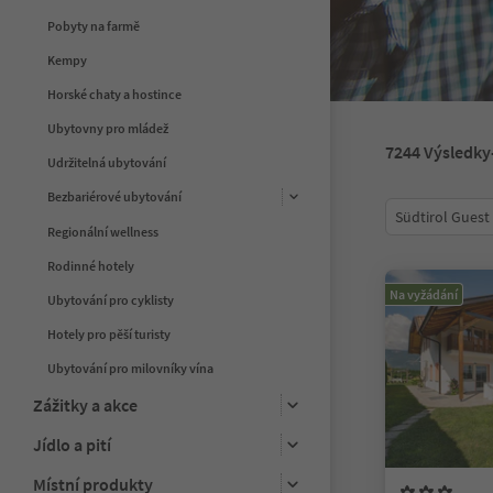
Pobyty na farmě
Kempy
Horské chaty a hostince
Ubytovny pro mládež
7244
Výsledky
Udržitelná ubytování
Bezbariérové ubytování
Südtirol Guest
Regionální wellness
Rodinné hotely
Na vyžádání
Ubytování pro cyklisty
Hotely pro pěší turisty
Ubytování pro milovníky vína
Zážitky a akce
Jídlo a pití
Místní produkty