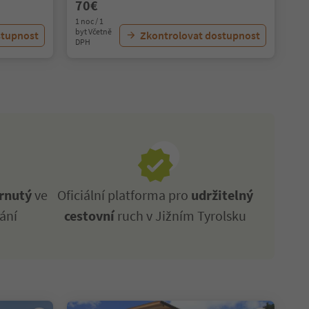
70€
1 noc / 1
byt Včetně
stupnost
Zkontrolovat dostupnost
DPH
rnutý
ve
Oficiální platforma pro
udržitelný
ání
cestovní
ruch v Jižním Tyrolsku