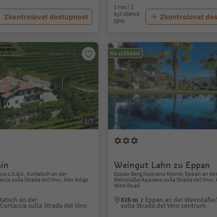
1 noc / 1
byt Včetně
Zkontrolovat dostupnost
Zkontrolovat do
DPH
Na vyžádání
1/7
in
Weingut Lahn zu Eppan
ia s.S.d.V., Kurtatsch an der
Eppan Berg/Appiano Monte, Eppan an de
cia sulla Strada del Vino, Alto Adige
Weinstaße/Appiano sulla Strada del Vino, 
Wine Road
tatsch an der
828 m
z Eppan an der Weinstaße
ortaccia sulla Strada del Vino
sulla Strada del Vino centrum