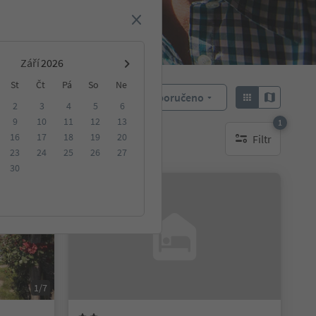
Září
St
Čt
Pá
So
Ne
Doporučeno
Objednat:
2
3
4
5
6
9
10
11
12
13
1
16
17
18
19
20
Filtr
ování
1 aktywny filtr
23
24
25
26
27
30
Na vyžádání
1/7