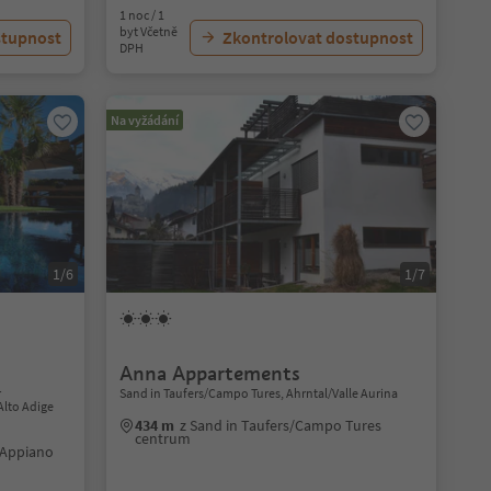
1 noc / 1
byt Včetně
stupnost
Zkontrolovat dostupnost
DPH
Na vyžádání
1/6
1/7
Anna Appartements
r
Sand in Taufers/Campo Tures, Ahrntal/Valle Aurina
Alto Adige
434 m
z Sand in Taufers/Campo Tures
centrum
/Appiano