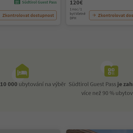
120€
Südtirol Guest Pass
1 noc / 1
byt Včetně
Zkontrolovat dostupnost
Zkontrolovat do
DPH
ž
10 000
ubytování na výběr
Südtirol Guest Pass
je zah
více než 90 % ubytov