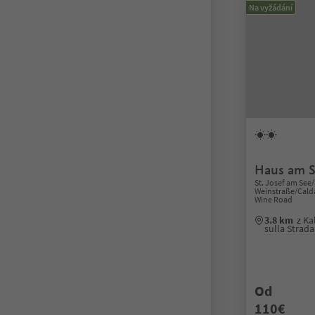
Na vyžádání
Haus am S
St. Josef am See/
Weinstraße/Caldar
Wine Road
3.8 km
z Ka
sulla Strad
Od
110€