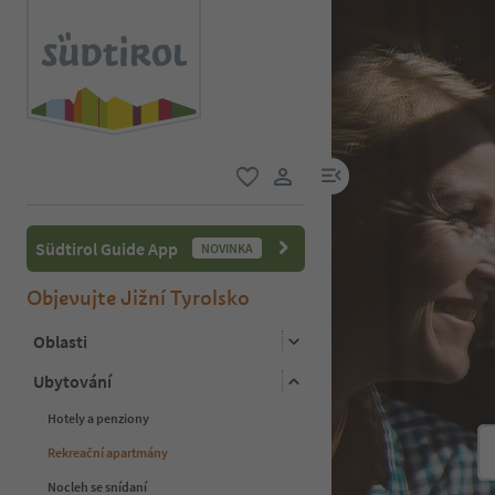
odkaz na menu
oblíbené
uživatelský odkaz
Südtirol Guide App
NOVINKA
Objevujte Jižní Tyrolsko
Oblasti
Ubytování
Hotely a penziony
Rekreační apartmány
Nocleh se snídaní