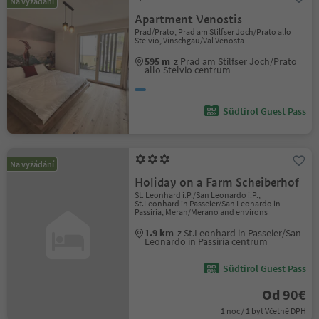
Na vyžádání
Apartment Venostis
Prad/Prato, Prad am Stilfser Joch/Prato allo
Stelvio, Vinschgau/Val Venosta
595 m
z Prad am Stilfser Joch/Prato
allo Stelvio centrum
Südtirol Guest Pass
Na vyžádání
Holiday on a Farm Scheiberhof
St. Leonhard i.P./San Leonardo i.P.,
St.Leonhard in Passeier/San Leonardo in
Passiria, Meran/Merano and environs
1.9 km
z St.Leonhard in Passeier/San
Leonardo in Passiria centrum
Südtirol Guest Pass
Od 90€
1 noc / 1 byt Včetně DPH