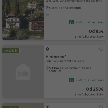
Lana/Lana, Lana, Meran/Merano and environs
468 m
z Lana centrum
Südtirol Guest Pass
Od 85€
1 noc / 1 byt Včetně DPH
Na vyžádání
Hintnerhof
Pichl/Colle, Gsies/Valle di Casies,
5.1 km
z Gsies/Valle di Casies
centrum
Südtirol Guest Pass
Od 250€
1 noc / 1 byt Včetně DPH