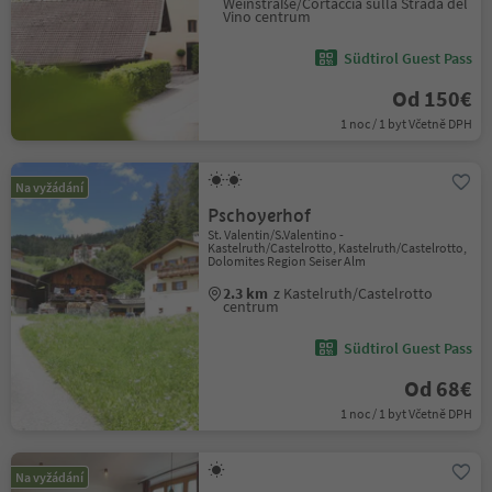
Weinstraße/Cortaccia sulla Strada del
Vino centrum
Südtirol Guest Pass
Od 150€
1 noc / 1 byt Včetně DPH
Na vyžádání
Pschoyerhof
St. Valentin/S.Valentino -
Kastelruth/Castelrotto, Kastelruth/Castelrotto,
Dolomites Region Seiser Alm
2.3 km
z Kastelruth/Castelrotto
centrum
Südtirol Guest Pass
Od 68€
1 noc / 1 byt Včetně DPH
Na vyžádání