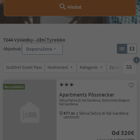
Hledat
7244
Výsledky
- Jižní Tyrolsko
Doporučeno
Objednat:
1
Südtirol Guest Pass
Hodnocení
Kategorie
Zpracovává
1 aktywn
Na vyžádání
Apartments Pössnecker
Sëlva/Selva di Val Gardena, Dolomites Region
Val Gardena
477 m
z Sëlva/Selva di Val Gardena
centrum
Od 320€
1 noc / 1 byt Včetně DPH