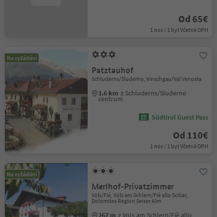
Od 65€
1 noc / 1 byt Včetně DPH
Na vyžádání
Patztauhof
Schluderns/Sluderno, Vinschgau/Val Venosta
1.6 km
z Schluderns/Sluderno
centrum
Südtirol Guest Pass
Od 110€
1 noc / 1 byt Včetně DPH
Na vyžádání
Merlhof-Privatzimmer
Völs/Fiè, Völs am Schlern/Fiè allo Sciliar,
Dolomites Region Seiser Alm
267 m
z Völs am Schlern/Fiè allo