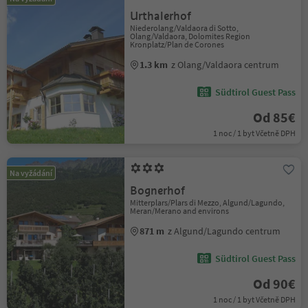
Urthalerhof
Niederolang/Valdaora di Sotto,
Olang/Valdaora, Dolomites Region
Kronplatz/Plan de Corones
1.3 km
z Olang/Valdaora centrum
Südtirol Guest Pass
Od 85€
1 noc / 1 byt Včetně DPH
Na vyžádání
Bognerhof
Mitterplars/Plars di Mezzo, Algund/Lagundo,
Meran/Merano and environs
871 m
z Algund/Lagundo centrum
Südtirol Guest Pass
Od 90€
1 noc / 1 byt Včetně DPH