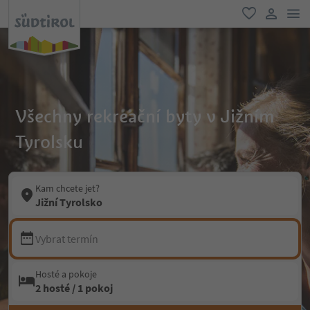
odk
oblíbené
uživatel
Všechny rekreační byty v Jižním
Tyrolsku
Kam chcete jet?
Jižní Tyrolsko
Vybrat termín
Hosté a pokoje
2 hosté / 1 pokoj