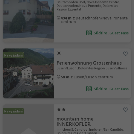
Deutschnofen Dorf/Nova Ponente Centro,
Deutschnofen/Nova Ponente, Dolomites
Region Eggental
494 m
z Deutschnofen/Nova Ponente
centrum
Südtirol Guest Pass
Na vyžádání
Ferienwohnung Grossenhaus
Lüsen/Luson, Dolomites Region Lüsen Villnöss
58 m
z Lüsen/Luson centrum
Südtirol Guest Pass
Na vyžádání
mountain home
INNERKOFLER
Innichen/S. Candido, Innichen/San Candido,
Dolomites Region 3 Zinnen