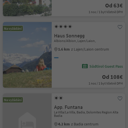
Od 63€
1 noc / 1 byt Včetně DPH
Na vyžádání
Haus Sonnegg
Albions/Albion, Lajen/Laion,
1.6 km
z Lajen/Laion centrum
Südtirol Guest Pass
Od 108€
1 noc / 1 byt Včetně DPH
Na vyžádání
App. Funtana
La Villa/La Villa, Badia, Dolomites Region Alta
Badia
4.2 km
z Badia centrum