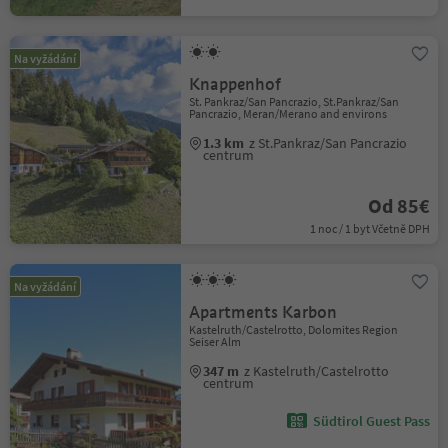
Na vyžádání
Knappenhof
St. Pankraz/San Pancrazio, St.Pankraz/San
Pancrazio, Meran/Merano and environs
1.3 km
z St.Pankraz/San Pancrazio
centrum
Od 85€
1 noc / 1 byt Včetně DPH
Na vyžádání
Apartments Karbon
Kastelruth/Castelrotto, Dolomites Region
Seiser Alm
347 m
z Kastelruth/Castelrotto
centrum
Südtirol Guest Pass