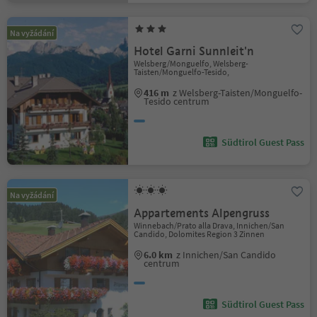
Na vyžádání
Hotel Garni Sunnleit'n
Welsberg/Monguelfo, Welsberg-
Taisten/Monguelfo-Tesido,
416 m
z Welsberg-Taisten/Monguelfo-
Tesido centrum
Südtirol Guest Pass
Na vyžádání
Appartements Alpengruss
Winnebach/Prato alla Drava, Innichen/San
Candido, Dolomites Region 3 Zinnen
6.0 km
z Innichen/San Candido
centrum
Südtirol Guest Pass