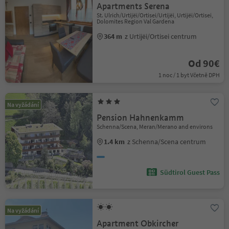
Apartments Serena
St. Ulrich/Urtijëi/Ortisei/Urtijëi, Urtijëi/Ortisei,
Dolomites Region Val Gardena
364 m
z Urtijëi/Ortisei centrum
Od 90€
1 noc / 1 byt Včetně DPH
Na vyžádání
Pension Hahnenkamm
Schenna/Scena, Meran/Merano and environs
1.4 km
z Schenna/Scena centrum
Südtirol Guest Pass
Na vyžádání
Apartment Obkircher