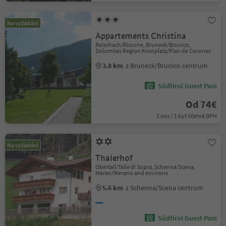
Na vyžádání
Appartements Christina
Reischach/Riscone, Bruneck/Brunico,
Dolomites Region Kronplatz/Plan de Corones
2.8 km
z Bruneck/Brunico centrum
Südtirol Guest Pass
Od 74€
1 noc / 1 byt Včetně DPH
Na vyžádání
Thalerhof
Obertall/Talle di Sopra, Schenna/Scena,
Meran/Merano and environs
5.6 km
z Schenna/Scena centrum
Südtirol Guest Pass