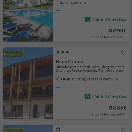
Sciliar centrum
Südtirol Guest Pass
Od 90€
1 noc / 1 byt Včetně DPH
Na vyžádání
Haus Grüner
Oberolang/Valdaora di Sopra, Olang/Valdaora,
Dolomites Region Kronplatz/Plan de Corones
936 m
z Olang/Valdaora centrum
Südtirol Guest Pass
Od 85€
1 noc / 1 byt Včetně DPH
Na vyžádání