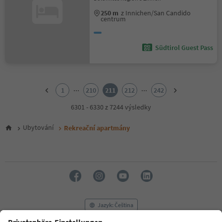
250 m
z Innichen/San Candido
centrum
Südtirol Guest Pass
1
2
...
...
1
210
211
212
242
3
4
6301 - 6330 z 7244 výsledky
5
6
Ubytování
Rekreační apartmány
7
8
9
10
11
12
13
14
Jazyk: Čeština
15