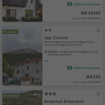
Südtirol Guest Pass
Od 1825€
1 noc / 1 byt Včetně DPH
Na vyžádání
App. Cristallo
Reschen/Resia, Graun im Vinschgau/Curon
Venosta, Vinschgau/Val Venosta
3.0 km
z Graun im Vinschgau/Curon
Venosta centrum
Südtirol Guest Pass
Od 25€
1 noc / 1 byt Včetně DPH
Na vyžádání
Burgerhof-Biolandhof