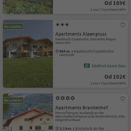
Od 189€
1 noc / 1 byt Včetně DPH
Na vyžádání
Apartments Alpengruss
Kastelruth/Castelrotto, Dolomites Region
Seiser Alm
484 m
z Kastelruth/Castelrotto
centrum
Südtirol Guest Pass
Od 102€
1 noc / 1 byt Včetně DPH
Na vyžádání
Apartments Brantenhof
Penon/Penone, Kurtatsch an der
Weinstraße/Cortaccia sulla Strada del Vino, Alto
Adige Wine Road
2.3 km
z Kurtatsch an der