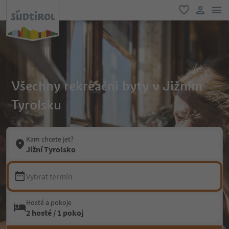
odk
oblíbené
uživatel
Všechny rekreační byty v Jižním
Tyrolsku
Kam chcete jet?
Jižní Tyrolsko
Vybrat termín
Hosté a pokoje
2 hosté / 1 pokoj