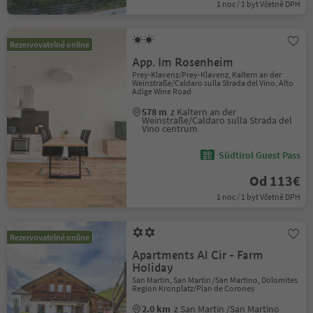
1 noc / 1 byt Včetně DPH
Rezervovatelné online
App. Im Rosenheim
Prey-Klavenz/Prey-Klavenz, Kaltern an der
Weinstraße/Caldaro sulla Strada del Vino, Alto
Adige Wine Road
578 m
z Kaltern an der
Weinstraße/Caldaro sulla Strada del
Vino centrum
Südtirol Guest Pass
Od 113€
1 noc / 1 byt Včetně DPH
Rezervovatelné online
Apartments Al Cir - Farm
Holiday
San Martin, San Martin /San Martino, Dolomites
Region Kronplatz/Plan de Corones
2.0 km
z San Martin /San Martino