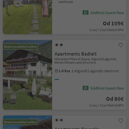
centrum
Südtirol Guest Pass
Od 109€
1 noc / 1 byt Včetně DPH
Rezervovatelné online
Apartments Badleit
Oberplars/Plars di Sopra, Algund/Lagundo,
Meran/Merano and environs
1.8 km
z Algund/Lagundo centrum
Südtirol Guest Pass
Od 80€
1 noc / 1 byt Včetně DPH
Rezervovatelné online