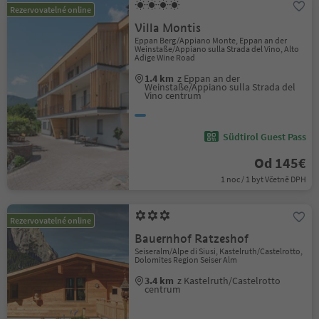
Rezervovatelné online
Villa Montis
Eppan Berg/Appiano Monte, Eppan an der
Weinstaße/Appiano sulla Strada del Vino, Alto
Adige Wine Road
1.4 km
z Eppan an der
Weinstaße/Appiano sulla Strada del
Vino centrum
Südtirol Guest Pass
Od 145€
1 noc / 1 byt Včetně DPH
Rezervovatelné online
Bauernhof Ratzeshof
Seiseralm/Alpe di Siusi, Kastelruth/Castelrotto,
Dolomites Region Seiser Alm
3.4 km
z Kastelruth/Castelrotto
centrum