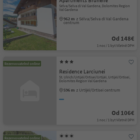
Apartments Brunelle
Sëlva/Selva di Val Gardena, Dolomites Region
Val Gardena
962 m
z Sëlva/Selva di Val Gardena
centrum
Od 148€
1 noc / 1 byt Včetně DPH
Rezervovatelné online
Residence Larciunei
St. Ulrich/Urtijëi/Ortisei/Urtijëi, Urtijëi/Ortisei,
Dolomites Region Val Gardena
596 m
z Urtijëi/Ortisei centrum
Od 106€
1 noc / 1 byt Včetně DPH
Rezervovatelné online