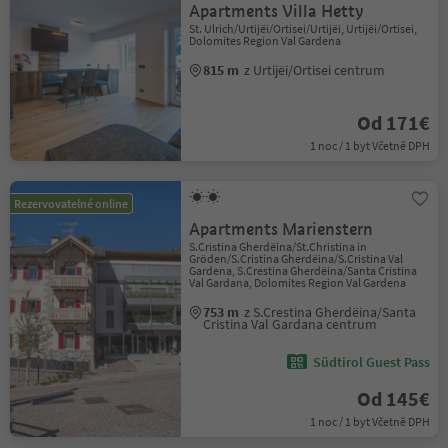
Apartments Villa Hetty
St. Ulrich/Urtijëi/Ortisei/Urtijëi, Urtijëi/Ortisei,
Dolomites Region Val Gardena
815 m
z Urtijëi/Ortisei centrum
Od 171€
1 noc / 1 byt Včetně DPH
Rezervovatelné online
Apartments Marienstern
S.Cristina Gherdëina/St.Christina in
Gröden/S.Cristina Gherdëina/S.Cristina Val
Gardena, S.Crestina Gherdëina/Santa Cristina
Val Gardana, Dolomites Region Val Gardena
753 m
z S.Crestina Gherdëina/Santa
Cristina Val Gardana centrum
Südtirol Guest Pass
Od 145€
1 noc / 1 byt Včetně DPH