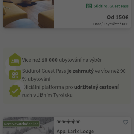
Südtirol Guest Pass
Od 150€
1 noc / 1 byt Včetně DPH
Více než
10 000
ubytování na výběr
Südtirol Guest Pass
je zahrnutý
ve více než 90
% ubytování
Oficiální platforma pro
udržitelný cestovní
ruch v Jižním Tyrolsku
Rezervovatelné online
App. Larix Lodge