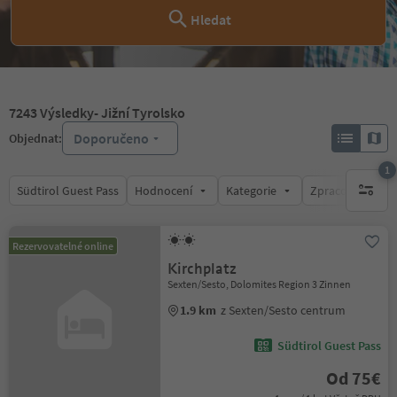
Hledat
7243
Výsledky
- Jižní Tyrolsko
Doporučeno
Objednat:
1
Südtirol Guest Pass
Hodnocení
Kategorie
Zpracovává
1 aktywn
Rezervovatelné online
Kirchplatz
Sexten/Sesto, Dolomites Region 3 Zinnen
1.9 km
z Sexten/Sesto centrum
Südtirol Guest Pass
Od 75€