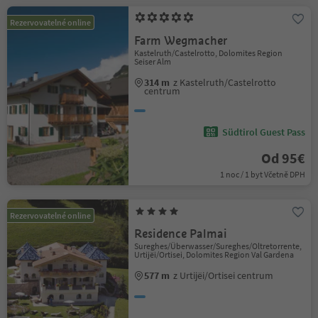
Rezervovatelné online
Farm Wegmacher
Kastelruth/Castelrotto, Dolomites Region
Seiser Alm
314 m
z Kastelruth/Castelrotto
centrum
Südtirol Guest Pass
Od 95€
1 noc / 1 byt Včetně DPH
Rezervovatelné online
Residence Palmai
Sureghes/Überwasser/Sureghes/Oltretorrente,
Urtijëi/Ortisei, Dolomites Region Val Gardena
577 m
z Urtijëi/Ortisei centrum