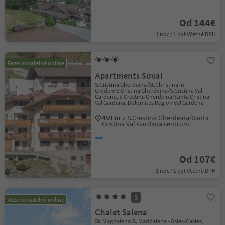
Od 144€
1 noc / 1 byt Včetně DPH
Rezervovatelné online
Apartments Soval
S.Cristina Gherdëina/St.Christina in
Gröden/S.Cristina Gherdëina/S.Cristina Val
Gardena, S.Crestina Gherdëina/Santa Cristina
Val Gardana, Dolomites Region Val Gardena
459 m
z S.Crestina Gherdëina/Santa
Cristina Val Gardana centrum
Od 107€
1 noc / 1 byt Včetně DPH
S
Rezervovatelné online
Chalet Salena
St. Magdalena/S. Maddalena - Gsies/Casies,