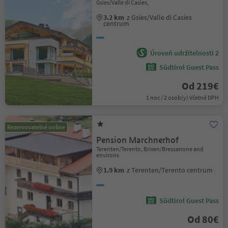
Gsies/Valle di Casies,
3.2 km
z Gsies/Valle di Casies
centrum
Úroveň udržitelnosti 2
Südtirol Guest Pass
Od 219€
1 noc / 2 osob(y) Včetně DPH
Rezervovatelné online
Pension Marchnerhof
Terenten/Terento, Brixen/Bressanone and
environs
1.9 km
z Terenten/Terento centrum
Südtirol Guest Pass
Od 80€