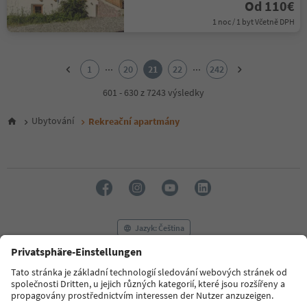
Od 110€
1 noc / 1 byt Včetně DPH
1
2
...
...
1
20
21
22
242
3
4
601 - 630 z 7243 výsledky
5
6
Ubytování
Rekreační apartmány
7
8
9
10
11
12
13
14
Jazyk: Čeština
15
16
17
FAQ
Kontaktujte nás
Tisk
MICE
18
Zásady ochrany osobních údajů
Podmínky a ujednání
Tiráž
19