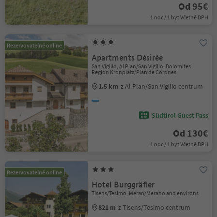
Od 95€
1 noc / 1 byt Včetně DPH
Rezervovatelné online
Apartments Désirée
San Vigilio, Al Plan/San Vigilio, Dolomites
Region Kronplatz/Plan de Corones
1.5 km
z Al Plan/San Vigilio centrum
Südtirol Guest Pass
Od 130€
1 noc / 1 byt Včetně DPH
Rezervovatelné online
Hotel Burggräfler
Tisens/Tesimo, Meran/Merano and environs
821 m
z Tisens/Tesimo centrum