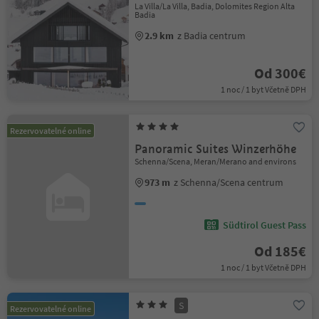
La Villa/La Villa, Badia, Dolomites Region Alta
Badia
2.9 km
z Badia centrum
Od 300€
1 noc / 1 byt Včetně DPH
Rezervovatelné online
Panoramic Suites Winzerhöhe
Schenna/Scena, Meran/Merano and environs
973 m
z Schenna/Scena centrum
Südtirol Guest Pass
Od 185€
1 noc / 1 byt Včetně DPH
S
Rezervovatelné online