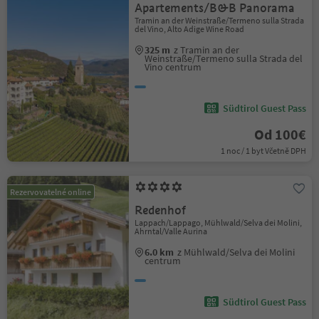
Apartements/B&B Panorama
Tramin an der Weinstraße/Termeno sulla Strada
del Vino, Alto Adige Wine Road
325 m
z Tramin an der
Weinstraße/Termeno sulla Strada del
Vino centrum
Südtirol Guest Pass
Od 100€
1 noc / 1 byt Včetně DPH
Rezervovatelné online
Redenhof
Lappach/Lappago, Mühlwald/Selva dei Molini,
Ahrntal/Valle Aurina
6.0 km
z Mühlwald/Selva dei Molini
centrum
Südtirol Guest Pass