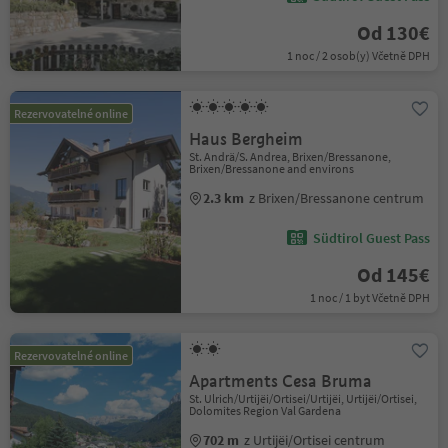
Od 130€
1 noc / 2 osob(y) Včetně DPH
Rezervovatelné online
Haus Bergheim
St. Andrä/S. Andrea, Brixen/Bressanone,
Brixen/Bressanone and environs
2.3 km
z Brixen/Bressanone centrum
Südtirol Guest Pass
Od 145€
1 noc / 1 byt Včetně DPH
Rezervovatelné online
Apartments Cesa Bruma
St. Ulrich/Urtijëi/Ortisei/Urtijëi, Urtijëi/Ortisei,
Dolomites Region Val Gardena
702 m
z Urtijëi/Ortisei centrum