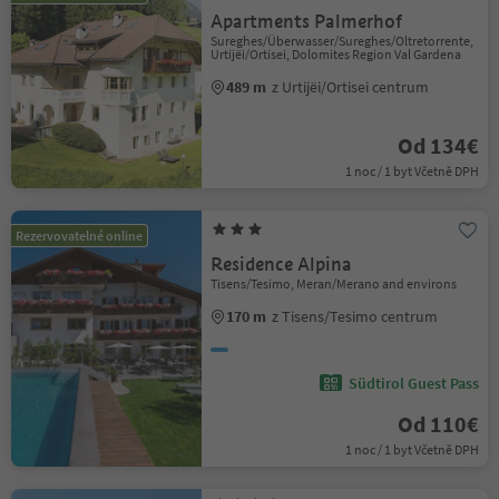
Apartments Palmerhof
Sureghes/Überwasser/Sureghes/Oltretorrente,
Urtijëi/Ortisei, Dolomites Region Val Gardena
489 m
z Urtijëi/Ortisei centrum
Od 134€
1 noc / 1 byt Včetně DPH
Rezervovatelné online
Residence Alpina
Tisens/Tesimo, Meran/Merano and environs
170 m
z Tisens/Tesimo centrum
Südtirol Guest Pass
Od 110€
1 noc / 1 byt Včetně DPH