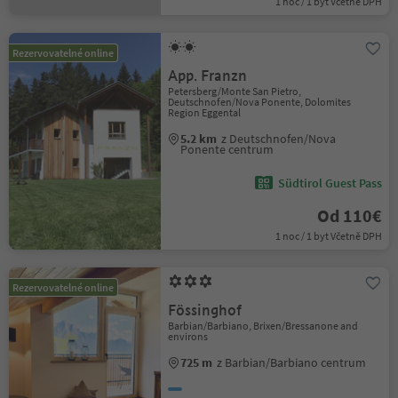
1 noc / 1 byt Včetně DPH
Rezervovatelné online
App. Franzn
Petersberg/Monte San Pietro,
Deutschnofen/Nova Ponente, Dolomites
Region Eggental
5.2 km
z Deutschnofen/Nova
Ponente centrum
Südtirol Guest Pass
Od 110€
1 noc / 1 byt Včetně DPH
Rezervovatelné online
Fössinghof
Barbian/Barbiano, Brixen/Bressanone and
environs
725 m
z Barbian/Barbiano centrum