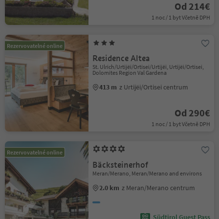
Od 214€
1 noc / 1 byt Včetně DPH
Rezervovatelné online
Residence Altea
St. Ulrich/Urtijëi/Ortisei/Urtijëi, Urtijëi/Ortisei,
Dolomites Region Val Gardena
413 m
z Urtijëi/Ortisei centrum
Od 290€
1 noc / 1 byt Včetně DPH
Rezervovatelné online
Bäcksteinerhof
Meran/Merano, Meran/Merano and environs
2.0 km
z Meran/Merano centrum
Südtirol Guest Pass