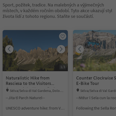
Sport, požitek, tradice. Na malebných a výjimečných
místech, v každém ročním období. Tyto akce ukazují styl
života lidí z tohoto regionu. Staňte se součástí.
Nacházíte se na tabulkovém posuvníku. Vyberte kartu pro zobraze
1
/
3
Naturalistic Hike from
Counter Clockwise S
Resciesa to the Visitors
E-Bike Tour
Centre of the Nature Park
Location:
Location:
Sëlva/Selva di Val Gardena, Dolomi
Sëlva/Selva di Val Gar
tes Region Val Gardena
tes Region Val Gardena
--Jita tl Parch Naturel--
--Ntëur l Sela cun la ro
UNESCO adventure hike: from Val
Following the Sella R
Gardena to the Nature Park Visitor
Tour Anti-Clockwise the