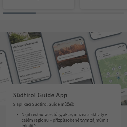
ounts as usual all the serne hour
trance of the valley-si
s. From Selva Gardena one reache
to Selva/Wolkenstein, a
s the sundial about the cozy walk
y accessible both by ca
no. 3 from the "Daunëi" fraction.
blic transport. Based 
Walking time: 30 min.
dern mountain architec
1920s, an elongated w
igned on the constricte
adapts to the natural la
d and adjoins itself to 
the existing hotel to whi
ached. The reinforced-
upport structure was b
aterials that suit the s
andscape: dark impreg
h wood in the outdoor 
t spruce wood in the in
Südtirol Guide App
k floors, quartzite, whi
lack steel, leather and 
S aplikací Südtirol Guide můžeš:
ored materials. The ve
izontal wooden slats in
Najít restaurace, túry, akce, muzea a aktivity v
e wooden-clad facade 
celém regionu – přizpůsobené tvým zájmům a
ies form as a "second s
lokalitě