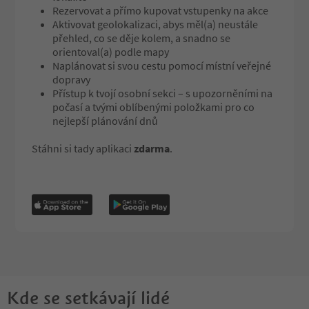
speak, a sort of filter 
Rezervovat a přímo kupovat vstupenky na akce
interior and exterior s
Aktivovat geolokalizaci, abys měl(a) neustále
přehled, co se děje kolem, a snadno se
orientoval(a) podle mapy
Naplánovat si svou cestu pomocí místní veřejné
dopravy
Přístup k tvojí osobní sekci – s upozorněními na
počasí a tvými oblíbenými položkami pro co
nejlepší plánování dnů
Stáhni si tady aplikaci
zdarma
.
Kde se setkávají lidé