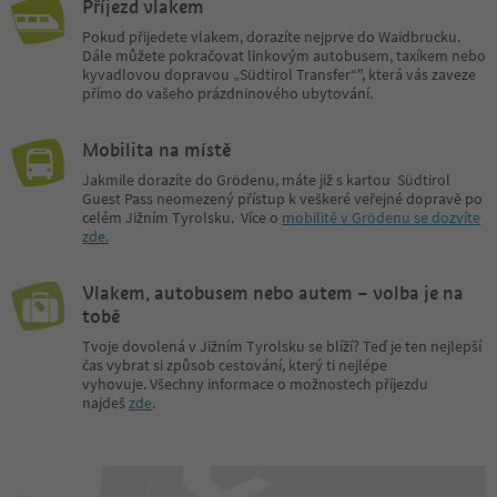
Příjezd vlakem
is planned.
lunch are not included
be paid separately. A 
Pokud přijedete vlakem, dorazíte nejprve do Waidbrucku.
Dále můžete pokračovat linkovým autobusem, taxíkem nebo
The return by shuttle is included
in a hut is planned.
kyvadlovou dopravou „Südtirol Transfer“", která vás zaveze
in the price.
přímo do vašeho prázdninového ubytování.
Minimum age: 16 years
Minimum age: 8 years
Any variation is reserv
Mobilita na místě
Any variation is reserved to the
hiking guide!
Jakmile dorazíte do Grödenu, máte již s kartou Südtirol
hiking guide!
Guest Pass neomezený přístup k veškeré veřejné dopravě po
celém Jižním Tyrolsku. Více o
mobilitě v Grödenu se dozvíte
zde.
Vlakem, autobusem nebo autem – volba je na
tobě
Tvoje dovolená v Jižním Tyrolsku se blíží? Teď je ten nejlepší
čas vybrat si způsob cestování, který ti nejlépe
vyhovuje. Všechny informace o možnostech příjezdu
najdeš
zde
.