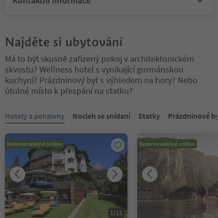
Kontaktní informace
Najděte si ubytování
Má to být vkusně zařízený pokoj v architektonickém
skvostu? Wellness hotel s vynikající gurmánskou
kuchyní? Prázdninový byt s výhledem na hory? Nebo
útulné místo k přespání na statku?
Nacházíte se na tabulkovém posuvníku. Vyberte kartu pro zobraze
Hotely a penziony
Nocleh se snídaní
Statky
Prázdninové b
Rezervovatelné online
Rezervovatelné online
1
/
11