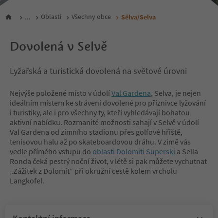
...
Oblasti
Všechny obce
Sëlva/Selva
Dovolená v Selvě
Lyžařská a turistická dovolená na světové úrovni
Nejvýše položené místo v údolí
Val Gardena
, Selva, je nejen
ideálním místem ke strávení dovolené pro příznivce lyžování
i turistiky, ale i pro všechny ty, kteří vyhledávají bohatou
aktivní nabídku. Rozmanité možnosti sahají v Selvě v údolí
Val Gardena od zimního stadionu přes golfové hřiště,
tenisovou halu až po skateboardovou dráhu. V zimě vás
vedle přímého vstupu do
oblasti Dolomiti Superski
a Sella
Ronda čeká pestrý noční život, v létě si pak můžete vychutnat
„Zážitek z Dolomit“ při okružní cestě kolem vrcholu
Langkofel.