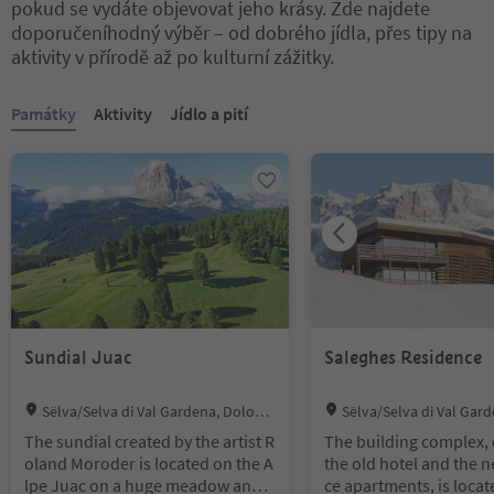
pokud se vydáte objevovat jeho krásy. Zde najdete
doporučeníhodný výběr – od dobrého jídla, přes tipy na
aktivity v přírodě až po kulturní zážitky.
Nacházíte se na tabulkovém posuvníku. Vyberte kartu pro zobraze
Památky
Aktivity
Jídlo a pití
Sundial Juac
Saleghes Residence
Location:
Location:
Sëlva/Selva di Val Gardena, Dolomi
Sëlva/Selva di Val Gar
tes Region Val Gardena
tes Region Val Gardena
The sundial created by the artist R
The building complex,
oland Moroder is located on the A
the old hotel and the 
lpe Juac on a huge meadow and c
ce apartments, is locat