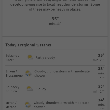
develop, giving rise to local heat thunderstorms. Some
of these may be heavy in places.
35°
min. 13°
Today’s regional weather
35°
Bolzano /
Partly cloudy
Bozen
min. 20°
33°
Brixen /
Cloudy, thunderstorm with moderate
min.
Bressanone
shower
18°
32°
Bruneck /
Cloudy
Brunico
min. 14°
34°
Meran /
Cloudy, thunderstorm with moderate
min.
Merano
shower
19°