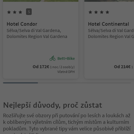
S
3
hvězdy
Superior
4
hvězdy
Hotel Condor
Hotel Continental
Lokalita:
Lokalita:
Sëlva/Selva di Val Gardena,
Sëlva/Selva di Val Gar
Dolomites Region Val Gardena
Dolomites Region Val 
Bett+Bike
Od
172
€
Od
214
€
1 noc / 2 osob(y)
1
Včetně DPH
Nejlepší důvody, proč zůstat
Rozšiřujte své obzory při putování po lesích a loukách až
k oblíbeným výletním cílům, tichým místům a kulturním
pokladům. Tyto vybrané tipy vám velice působivě přiblíží