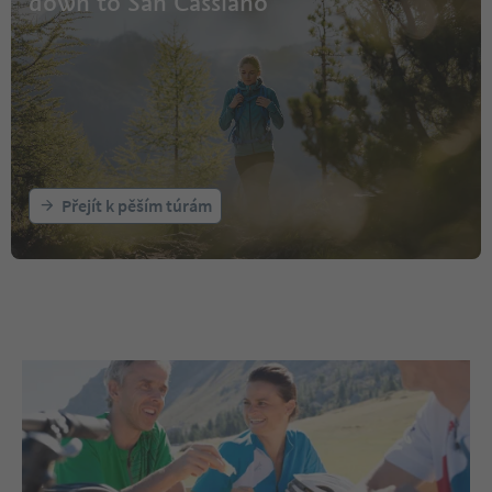
down to San Cassiano
Přejít k pěším túrám