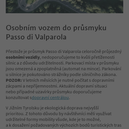
Osobním vozem do průsmyku
Passo di Valparola
Přestože je průsmyk Passo di Valparola celoročně průjezdný
osobními vozidly
, nedoporučujeme to kvůli přetíženosti
silnic a z důvodu udržitelnosti. Parkovací místa v průsmyku
jsou omezená a zpoplatněná (automat na mince). Parkování
u silnice je pokutováno strážníky podle silničního zákona.
POZOR:
V letních měsících je nutné počítat s dopravními
zácpami a nepříjemnostmi. Aktuální dopravní situaci
nebo případné uzavírky průsmyku doporučujeme
konzultovat s
dopravní centrálou
.
V Jižním Tyrolsku je ekologická doprava nejvyšší
prioritou. Z tohoto důvodu by návštěvníci měli využívat
udržitelné formy mobility všude, kde je to možné,
a k dosažení požadovaných výchozích bodů turistických tras