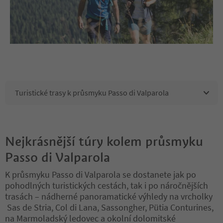
Turistické trasy k průsmyku Passo di Valparola
Nejkrásnější túry kolem průsmyku
Passo di Valparola
K průsmyku Passo di Valparola se dostanete jak po
pohodlných turistických cestách, tak i po náročnějších
trasách – nádherné panoramatické výhledy na vrcholky
Sas de Stria, Col di Lana, Sassongher, Pütia Conturines,
na Marmoladský ledovec a okolní dolomitské