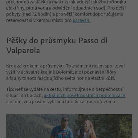
přechodná zastávka a mají nejzákladnější služby (přípojka
elektřiny, pitná voda a odvádění odpadních vod). Pro delší
pobyty (nad 72 hodin) a pro větší komfort doporučujeme
rezervovat si v kempu místo pro
karavan.
Pěšky do průsmyku Passo di
Valparola
Krok za krokem k průsmyku. To znamená nejen sportovní
vyžití v úchvatné krajině Dolomit, ale i poznávání flóry
a fauny tohoto fascinujícího světa hor na vlastní kůži.
Tip: Než se vydáte na cestu, informujte se o bezpečnostní
situaci na horách,
aktuálních povětrnostních podmínkách
a o tom, zda je vámi vybraná turistická trasa otevřená.