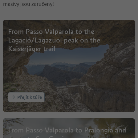
masivy jsou zaručeny!
From Passo Valparola to the
Lagació/Lagazuoi peak on the
Kaiserjäger trail
Přejít k túře
From Passo Valparola to Pralongiá and