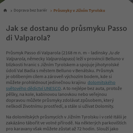
Doprava bez bariér
Průsmyky v Jižním Tyrolsku
Jak se dostanu do průsmyku Passo
di Valparola?
Průsmyk Passo di Valparola (2168 m n. m – ladinsky
Ju de
Valparola
, německy
Valparolapass
) leží v provincii Belluno v
blízkosti hranic s Jižním Tyrolskem a spojuje jihotyrolské
údolí Val Badia s městem Belluno v Benátsku. Průsmyk
je oblíbeným cílem a zároveň výchozím bodem, kde si
můžete prohlédnout jedinečnou krajinu
dolomitského
světového dědictví UNESCO
. A to nejlépe bez auta, protože
pěšky, na kole, kabinovou lanovkou nebo veřejnou
dopravou můžete průsmyky zdolávat způsobem, který
neškodí životnímu prostředí, a stále si užívat Dolomity.
Na dolomitských průsmycích v Jižním Tyrolsku i v celé Itálii je
zakázáno tábořit ve volné přírodě. Na některých parkovištích
pro karavany však můžete zůstat až 72 hodin. Slouží jako