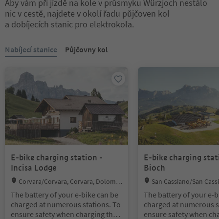
Aby vám při jízdě na kole v průsmyku Würzjoch nestálo
nic v cestě, najdete v okolí řadu půjčoven kol
a dobíjecích stanic pro elektrokola.
Nacházíte se na tabulkovém posuvníku. Vyberte kartu pro zobraze
Nabíjecí stanice
Půjčovny kol
E-bike charging station -
E-bike charging stat
Incisa Lodge
Bioch
Location:
Location:
Corvara/Corvara, Corvara, Dolomit
San Cassiano/San Cassi
es Region Alta Badia
Dolomites Region Alta Ba
The battery of your e-bike can be
The battery of your e-b
charged at numerous stations. To
charged at numerous s
ensure safety when charging the
ensure safety when cha