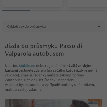
battery, we recommend that you b
battery, we recommend
ring your own power pack.
ring your own power p
Cyklotrasy do průsmyku
Jízda do průsmyku Passo di
Valparola autobusem
S kartou
Mobilcard
nebo regionálními
návštěvnickými
kartami
cestujete zdarma (na začátku každé jízdy je nutná
validace), jinak si jízdenky můžete zakoupit přímo
v autobuse. Děti do 6 let jízdenku nepotřebují.
Psi musí být na vodítku a v případě potřeby s náhubkem,
malí psi cestují zdarma.