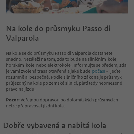
Na kole do průsmyku Passo di
Valparola
Na kole se do průsmyku Passo di Valparola dostanete
snadno. Nezáleží na tom, zda to bude na silničním kole,
horském kole nebo elektrokole . Informujte se předem, zda
je vámi zvolená trasa otevřená a jaké bude
počasí
– jeďte
rozumně a bezpečně. Podle silničního zákona je průsmyk
průjezdný na kole po zemské silnici, platí tedy neomezené
právo na jízdu.
Pozor:
Veřejnou dopravou po dolomitských průsmycích
nelze přepravovat jízdní kola.
Dobře vybavená a nabitá kola