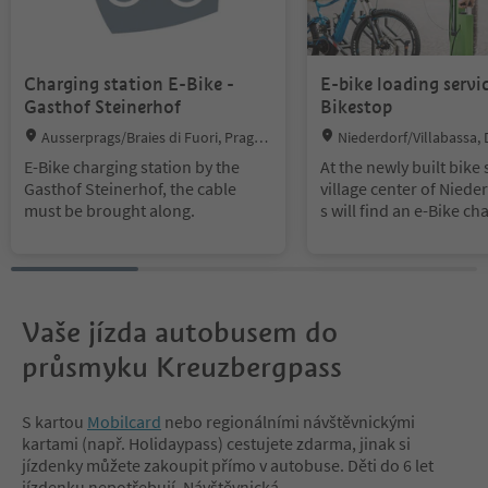
Charging station E-Bike -
E-bike loading servi
Gasthof Steinerhof
Bikestop
Location:
Location:
Ausserprags/Braies di Fuori, Prags/
Niederdorf/Villabassa,
Braies, Dolomites Region 3 Zinnen
egion 3 Zinnen
E-Bike charging station by the
At the newly built bike 
Gasthof Steinerhof, the cable
village center of Niede
must be brought along.
s will find an e-Bike ch
on, a repair station for
d mountain bikes, as we
o totem. Events, bus c
interesting facts about
nding area and the wea
Vaše jízda autobusem do
e called up at the digit
průsmyku Kreuzbergpass
on point. Can be used a
nd.
S kartou
Mobilcard
nebo regionálními návštěvnickými
kartami (např. Holidaypass) cestujete zdarma, jinak si
jízdenky můžete zakoupit přímo v autobuse. Děti do 6 let
jízdenku nepotřebují. Návštěvnická