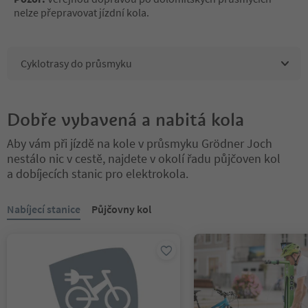
nelze přepravovat jízdní kola.
Cyklotrasy do průsmyku
Dobře vybavená a nabitá kola
Aby vám při jízdě na kole v průsmyku Grödner Joch
nestálo nic v cestě, najdete v okolí řadu půjčoven kol
a dobíjecích stanic pro elektrokola.
Nacházíte se na tabulkovém posuvníku. Vyberte kartu pro zobraze
Nabíjecí stanice
Půjčovny kol