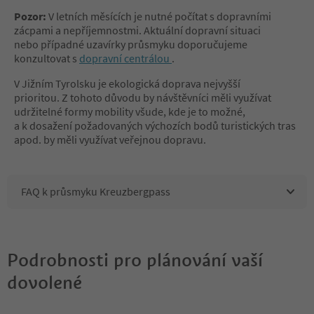
Pozor:
V letních měsících je nutné počítat s dopravními
zácpami a nepříjemnostmi. Aktuální dopravní situaci
nebo případné uzavírky průsmyku doporučujeme
konzultovat s
dopravní centrálou
.
V Jižním Tyrolsku je ekologická doprava nejvyšší
prioritou. Z tohoto důvodu by návštěvníci měli využívat
udržitelné formy mobility všude, kde je to možné,
a k dosažení požadovaných výchozích bodů turistických tras
apod. by měli využívat veřejnou dopravu.
FAQ k průsmyku Kreuzbergpass
Podrobnosti pro plánování vaší
dovolené