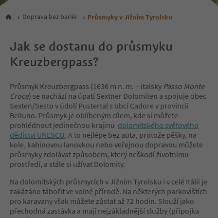
Doprava bez bariér
Průsmyky v Jižním Tyrolsku
Jak se dostanu do průsmyku
Kreuzbergpass?
Průsmyk Kreuzbergpass (1636 m n. m. – italsky
Passo Monte
Croce
) se nachází na úpatí Sextner Dolomiten a spojuje obec
Sexten/Sesto v údolí Pustertal s obcí Cadore v provincii
Belluno. Průsmyk je oblíbeným cílem, kde si můžete
prohlédnout jedinečnou krajinu
dolomitského světového
dědictví UNESCO
. A to nejlépe bez auta, protože pěšky, na
kole, kabinovou lanovkou nebo veřejnou dopravou můžete
průsmyky zdolávat způsobem, který neškodí životnímu
prostředí, a stále si užívat Dolomity.
Na dolomitských průsmycích v Jižním Tyrolsku i v celé Itálii je
zakázáno tábořit ve volné přírodě. Na některých parkovištích
pro karavany však můžete zůstat až 72 hodin. Slouží jako
přechodná zastávka a mají nejzákladnější služby (přípojka