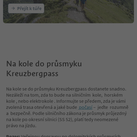
Přejít k túře
Na kole do průsmyku
Kreuzbergpass
Na kole se do průsmyku Kreuzbergpass dostanete snadno.
Nezáleží na tom, zda to bude na silničním kole, horském
kole , nebo elektrokole . Informujte se předem, zda je vámi
zvolená trasa otevřená a jaké bude
počasí
– jeďte rozumně
a bezpečně. Podle silničního zákona je průsmyk průjezdný
na kole po okresní silnici (SS 52), platí tedy neomezené
právo na jízdu.
Pozor:
Veřejnou dopravou po dolomitských průsmycích