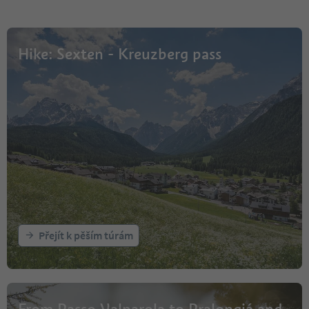
Hike: Sexten - Kreuzberg pass
Přejít k pěším túrám
From Passo Valparola to Pralongiá and