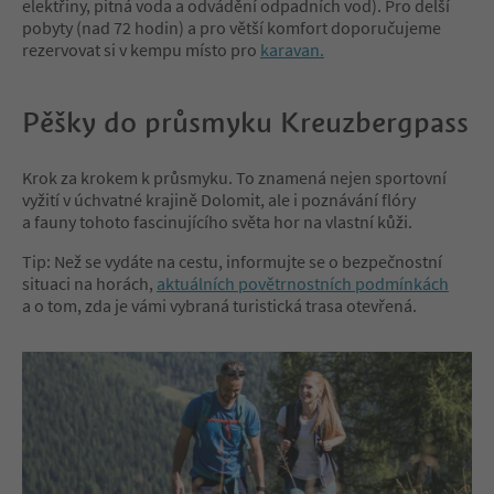
elektřiny, pitná voda a odvádění odpadních vod). Pro delší
pobyty (nad 72 hodin) a pro větší komfort doporučujeme
rezervovat si v kempu místo pro
karavan.
Pěšky do průsmyku Kreuzbergpass
Krok za krokem k průsmyku. To znamená nejen sportovní
vyžití v úchvatné krajině Dolomit, ale i poznávání flóry
a fauny tohoto fascinujícího světa hor na vlastní kůži.
Tip: Než se vydáte na cestu, informujte se o bezpečnostní
situaci na horách,
aktuálních povětrnostních podmínkách
a o tom, zda je vámi vybraná turistická trasa otevřená.