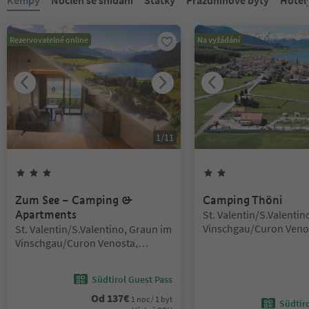
Rezervovatelné online
Na vyžádání
1
/
11
3
hvězdy
2
hvězdy
Zum See – Camping &
Camping Thöni
Lokalita:
Apartments
St. Valentin/S.Valentin
Lokalita:
Vinschgau/Curon Veno
St. Valentin/S.Valentino, Graun im
Vinschgau/Val Venosta
Vinschgau/Curon Venosta,
Vinschgau/Val Venosta
Südtirol Guest Pass
Od
137
€
1 noc / 1 byt
Südtir