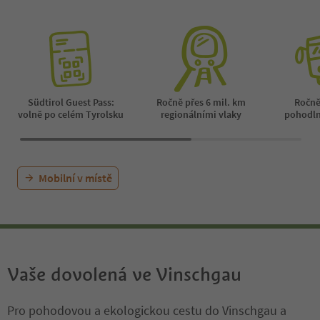
rsday from June to October.
ure and moments of di
erfect for anyone who 
perience South Tyrol's
m a personal and uniq
nt.
Südtirol Guest Pass:
Ročně přes 6 mil. km
Ročně
volně po celém Tyrolsku
regionálními vlaky
pohodl
Mobilní v místě
Vaše dovolená ve Vinschgau
Pro pohodovou a ekologickou cestu do Vinschgau a