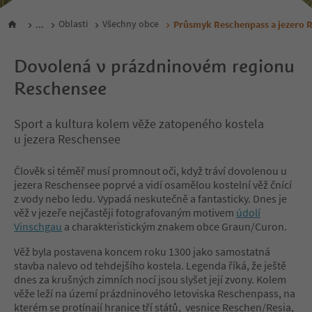
...
Oblasti
Všechny obce
Průsmyk Reschenpass a jezero 
Dovolená v prázdninovém regionu
Reschensee
Sport a kultura kolem věže zatopeného kostela
u jezera Reschensee
Člověk si téměř musí promnout oči, když tráví dovolenou u
jezera Reschensee poprvé a vidí osamělou kostelní věž čnící
z vody nebo ledu. Vypadá neskutečně a fantasticky. Dnes je
věž v jezeře nejčastěji fotografovaným motivem
údolí
Vinschgau
a charakteristickým znakem obce Graun/Curon.
Věž byla postavena koncem roku 1300 jako samostatná
stavba nalevo od tehdejšího kostela. Legenda říká, že ještě
dnes za krušných zimních nocí jsou slyšet její zvony. Kolem
věže leží na území prázdninového letoviska Reschenpass, na
kterém se protínají hranice tří států, vesnice Reschen/Resia,