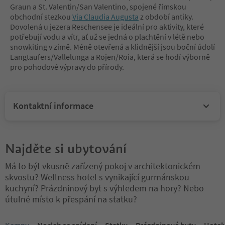
Graun a St. Valentin/San Valentino, spojené římskou
obchodní stezkou
Via Claudia Augusta
z období antiky.
Dovolená u jezera Reschensee je ideální pro aktivity, které
potřebují vodu a vítr, ať už se jedná o plachtění v létě nebo
snowkiting v zimě. Méně otevřená a klidnější jsou boční údolí
Langtaufers/Vallelunga a Rojen/Roia, která se hodí výborně
pro pohodové výpravy do přírody.
Kontaktní informace
Najděte si ubytování
Má to být vkusně zařízený pokoj v architektonickém
skvostu? Wellness hotel s vynikající gurmánskou
kuchyní? Prázdninový byt s výhledem na hory? Nebo
útulné místo k přespání na statku?
Nacházíte se na tabulkovém posuvníku. Vyberte kartu pro zobraze
Kempy
Nocleh se snídaní
Statky
Prázdninové byty
Hotel