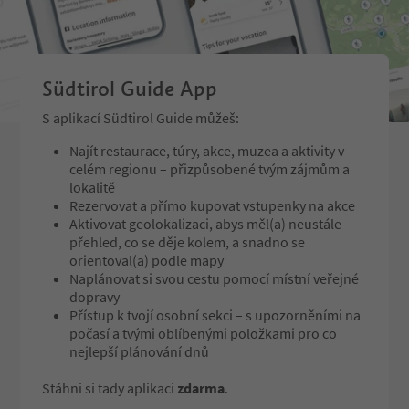
evening in pleasant c
Südtirol Guide App
S aplikací Südtirol Guide můžeš:
Najít restaurace, túry, akce, muzea a aktivity v
celém regionu – přizpůsobené tvým zájmům a
lokalitě
Rezervovat a přímo kupovat vstupenky na akce
Aktivovat geolokalizaci, abys měl(a) neustále
přehled, co se děje kolem, a snadno se
orientoval(a) podle mapy
Naplánovat si svou cestu pomocí místní veřejné
dopravy
Přístup k tvojí osobní sekci – s upozorněními na
počasí a tvými oblíbenými položkami pro co
nejlepší plánování dnů
Stáhni si tady aplikaci
zdarma
.