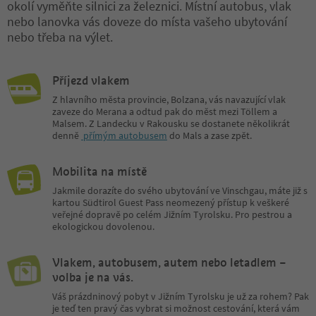
okolí vyměňte silnici za železnici. Místní autobus, vlak
nebo lanovka vás doveze do místa vašeho ubytování
nebo třeba na výlet.
Příjezd vlakem
Z hlavního města provincie, Bolzana, vás navazující vlak
zaveze do Merana a odtud pak do měst mezi Töllem a
Malsem. Z Landecku v Rakousku se dostanete několikrát
denně
přímým autobusem
do Mals a zase zpět.
Mobilita na místě
Jakmile dorazíte do svého ubytování ve Vinschgau, máte již s
kartou Südtirol Guest Pass neomezený přístup k veškeré
veřejné dopravě po celém Jižním Tyrolsku. Pro pestrou a
ekologickou dovolenou.
Vlakem, autobusem, autem nebo letadlem –
volba je na vás.
Váš prázdninový pobyt v Jižním Tyrolsku je už za rohem? Pak
je teď ten pravý čas vybrat si možnost cestování, která vám