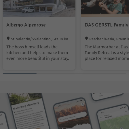
Albergo Alpenrose
DAS GERSTL Family 
Location:
Location:
St. Valentin/S.Valentino, Graun im Vi
Reschen/Resia, Graun 
nschgau/Curon Venosta, Vinschgau/Va
u/Curon Venosta, Vinschg
The boss himself leads the
The Marmorbar at Das 
l Venosta
sta
kitchen and helps to make them
Family Retreat is a styl
even more beautiful in your stay.
place for relaxed mome
enjoyment, from an af
aperitif to a refined ev
Elegant materials, warm
and a modern yet cozy
create an inviting and
comfortable atmosphe
carefully selected rang
creative cocktails, an
spirits, complemented 
snacks, makes the Mar
perfect spot to unwind 
active day or to enjoy 