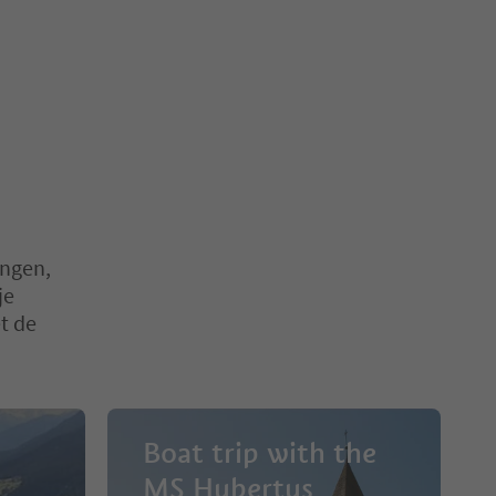
ingen,
je
t de
Boat trip with the
MS Hubertus