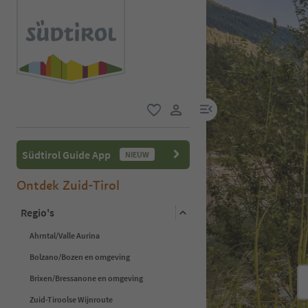
menulink
favoriet
gebruikerslink
Südtirol Guide App
NIEUW
Ontdek Zuid-Tirol
Regio's
Ahrntal/Valle Aurina
Bolzano/Bozen en omgeving
Brixen/Bressanone en omgeving
Zuid-Tiroolse Wijnroute