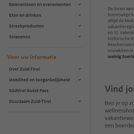
Belevenissen en evenementen
De toren wer
toenmalige k
Eten en drinken
altijd de klo
Streekproducten
vakantieregi
en St. Valent
Seizoenen
historische 
Reschensee i
snowkiten in
weinig toer
Voor uw informatie
Over Zuid-Tirol
Mobiliteit en toegankelijkheid
Vind j
Südtirol Guest Pass
Duurzaam Zuid-Tirol
Ben je op z
wellnesshot
vakantiewon
een boerder