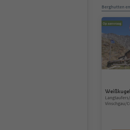
U bevindt zich
Berghutten e
Op aanvraag
Weißkuge
Locatie:
Langtaufers/
Vinschgau/C
Vinschgau/V