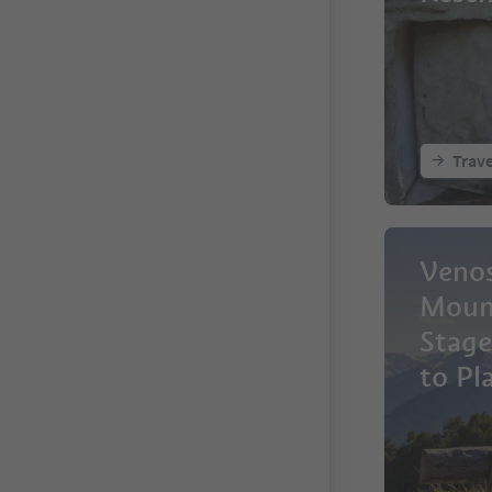
Trave
Venos
Mount
Stage
to Pl