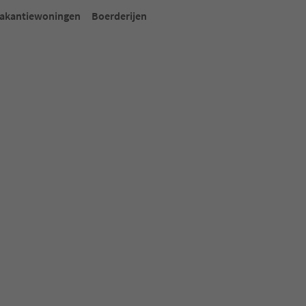
en. Druk op Enter of Spatie om een kaart in de slider te openen. Dr
akantiewoningen
Boerderijen