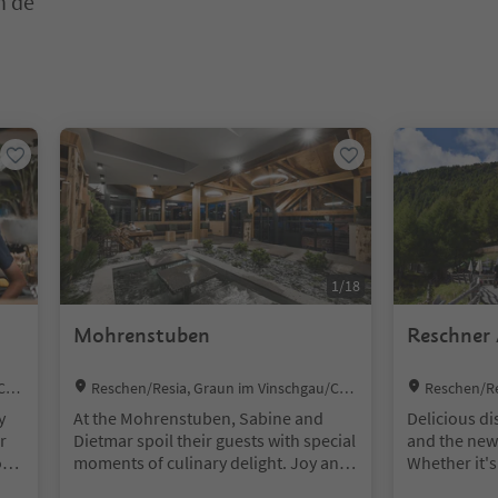
n de
en. Druk op Enter of Spatie om een kaart in de slider te openen. Dr
1
/
18
Mohrenstuben
Reschner
Location:
Location:
Cur
Reschen/Resia, Graun im Vinschgau/Cur
Reschen/Re
on Venosta, Vinschgau/Val Venosta
on Venosta, V
y
At the Mohrenstuben, Sabine and
Delicious d
r
Dietmar spoil their guests with special
and the new
rom
moments of culinary delight. Joy and
Whether it's
dedication, combined with creativity
successful h