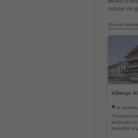
welke troeve
natuur en ge
U bevindt zich
Eten en drink
Albergo A
Location:
St. Valenti
gau/Curon Ven
The boss him
and helps t
beautiful in 