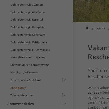
Dolomietenregio 3 Zinnen
Dolomietenregio Alta Badia
Dolomietenregio Eggental
Dolomietenregio Kronplatz
Regio's
Dolomietenregio Seiser Alm
Dolomietenregio Val Gardena
Vakant
Dolomietenregio Lüsen Villnöss
Resch
Meran/Merano en omgeving
Sterzing/Vipiteno en omgeving
Sport en c
Vinschgau/Val Venosta
Reschens
De steden van Zuid-Tirol
Wie op vakan
Alle plaatsen
eenzaam
ziet
Toevluchtsoorden
ogen: zo onw
toren in het
Accommodaties
symbool van