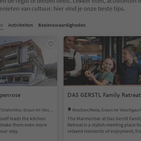
n de regio te bieden heeft. Lekker eten, activiteiten i
nieten van cultuur: hier vind je onze beste tips.
 op een tabblad-slider. Selecteer een tabblad om de inhoud te bekijk
en
Activiteiten
Bezienswaardigheden
lpenrose
DAS GERSTL Family Retreat
Location:
n/S.Valentino, Graun im Vinsch
Reschen/Resia, Graun im Vinschgau/
osta, Vinschgau/Val Venosta
on Venosta, Vinschgau/Val Venosta
self leads the kitchen
The Marmorbar at Das Gerstl Famil
o make them even more
Retreat is a stylish meeting place fo
your stay.
relaxed moments of enjoyment, f
an afternoon aperitif to a refined