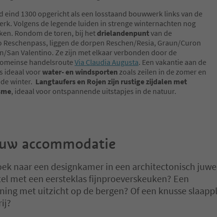
d eind 1300 opgericht als een losstaand bouwwerk links van de
erk. Volgens de legende luiden in strenge winternachten nog
kken. Rondom de toren, bij het
drielandenpunt
van de
o Reschenpass, liggen de dorpen Reschen/Resia, Graun/Curon
in/San Valentino. Ze zijn met elkaar verbonden door de
Romeinse handelsroute
Via Claudia Augusta
. Een vakantie aan de
s ideaal voor
water- en windsporten
zoals zeilen in de zomer en
 de winter.
Langtaufers en Rojen zijn rustige zijdalen met
isme
, ideaal voor ontspannende uitstapjes in de natuur.
ouw accommodatie
oek naar een designkamer in een architectonisch juwe
el met een eersteklas fijnproeverskeuken? Een
ing met uitzicht op de bergen? Of een knusse slaappl
ij?