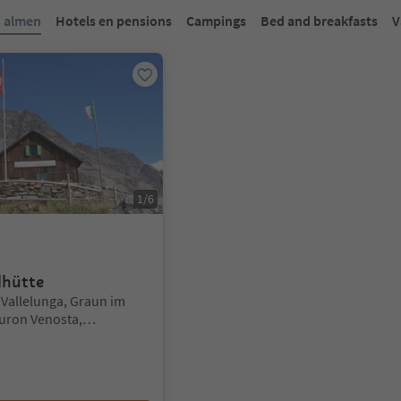
 op een tabblad-slider. Selecteer een tabblad om de inhoud te bekijk
n almen
Hotels en pensions
Campings
Bed and breakfasts
V
1
/
6
lhütte
Vallelunga, Graun im
uron Venosta,
al Venosta