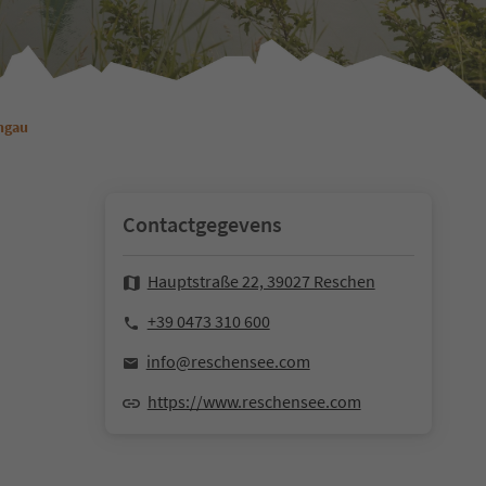
hgau
Contactgegevens
Hauptstraße 22, 39027 Reschen
+39 0473 310 600
info@reschensee.com
https://www.reschensee.com