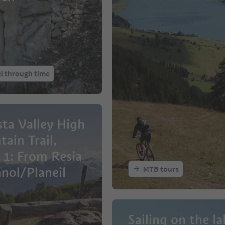
l through time
ta Valley High
ain Trail,
 1: From Resia
MTB tours
anol/Planeil
Sailing on the la