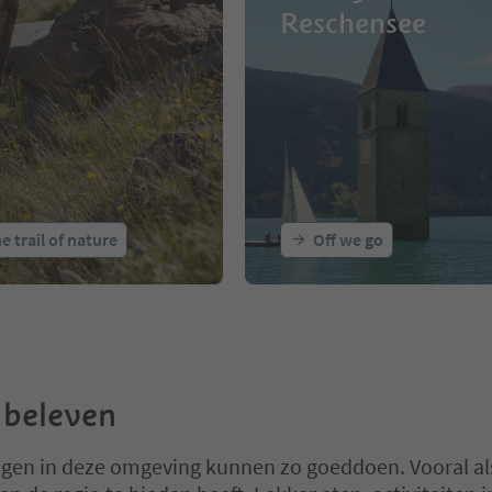
Reschensee
e trail of nature
Off we go
 beleven
gen in deze omgeving kunnen zo goeddoen. Vooral als