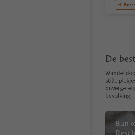
Besch
De best
Wandel doo
stille plek
onvergeteli
bevolking.
Bunke
Resc