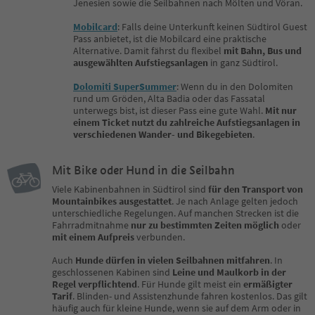
Jenesien sowie die Seilbahnen nach Mölten und Vöran.
Mobilcard
: Falls deine Unterkunft keinen Südtirol Guest
Pass anbietet, ist die Mobilcard eine praktische
Alternative. Damit fährst du flexibel
mit Bahn, Bus und
ausgewählten Aufstiegsanlagen
in ganz Südtirol.
Dolomiti SuperSummer
: Wenn du in den Dolomiten
rund um Gröden, Alta Badia oder das Fassatal
unterwegs bist, ist dieser Pass eine gute Wahl.
Mit nur
einem Ticket nutzt du zahlreiche Aufstiegsanlagen in
verschiedenen Wander- und Bikegebieten
.
Mit Bike oder Hund in die Seilbahn
Viele Kabinenbahnen in Südtirol sind
für den Transport von
Mountainbikes ausgestattet
. Je nach Anlage gelten jedoch
unterschiedliche Regelungen. Auf manchen Strecken ist die
Fahrradmitnahme
nur zu bestimmten Zeiten möglich
oder
mit einem Aufpreis
verbunden.
Auch
Hunde dürfen in vielen Seilbahnen mitfahren
. In
geschlossenen Kabinen sind
Leine und Maulkorb in der
Regel verpflichtend
. Für Hunde gilt meist ein
ermäßigter
Tarif
. Blinden- und Assistenzhunde fahren kostenlos. Das gilt
häufig auch für kleine Hunde, wenn sie auf dem Arm oder in