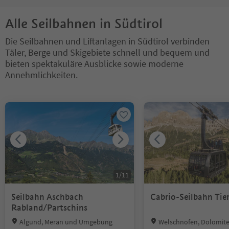
Alle Seilbahnen in Südtirol
Die Seilbahnen und Liftanlagen in Südtirol verbinden
Täler, Berge und Skigebiete schnell und bequem und
bieten spektakuläre Ausblicke sowie moderne
Annehmlichkeiten.
Sie befinden sich auf einem Registerkarten-Slider. Wählen Sie ein
1
/
11
Seilbahn Aschbach
Cabrio-Seilbahn Tie
Rabland/Partschins
Location:
Location:
Algund, Meran und Umgebung
Welschnofen, Dolomite