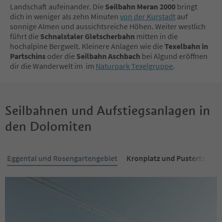
Landschaft aufeinander. Die
Seilbahn Meran 2000
bringt
dich in weniger als zehn Minuten
von der Kurstadt
auf
sonnige Almen und aussichtsreiche Höhen. Weiter westlich
führt die
Schnalstaler Gletscherbahn
mitten in die
hochalpine Bergwelt. Kleinere Anlagen wie die
Texelbahn in
Partschins
oder die
Seilbahn Aschbach
bei Algund eröffnen
dir die Wanderwelt im im
Naturpark Texelgruppe
.
Seilbahnen und Aufstiegsanlagen in
den Dolomiten
Eggental und Rosengartengebiet
Kronplatz und Pustertal
G