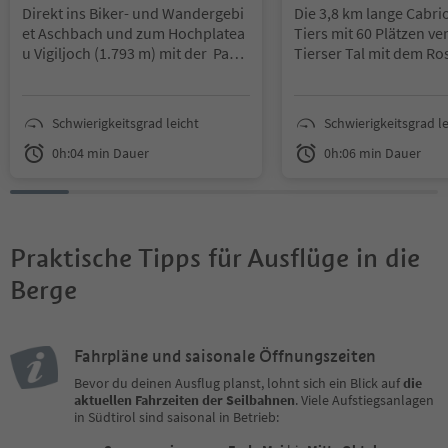
ental
Direkt ins Biker- und Wandergebi
Die 3,8 km lange Cabri
et Aschbach und zum Hochplatea
Tiers mit 60 Plätzen ve
u Vigiljoch (1.793 m) mit der Pano
Tierser Tal mit dem Ro
ramaseilbahn Aschbach.
Von St. Zyprian gelange
nur 7 Minuten Fahrzeit
Sie bringt Wanderer und Mountai
Frommer Alm ins Skige
Schwierigkeitsgrad leicht
Schwierigkeitsgrad le
nbiker und im Winter Schneeschu
Carezza Dolomites und
hwanderer von Rabland aus in lu
Wandergebiet des Ros
0h:04 min Dauer
0h:06 min Dauer
ftige Höhen von 1.342 Metern!
Der Höhenunterschied 
Die Kabinenbahn verfügt über ein
644 Höhenmeter. Von 
Fassungsvermögen von 35 Person
Frommer Alm aus bring
en und spart 800 Höhenmeter im
neue Umlaufbahn König
Praktische Tipps für Ausflüge in die
Aufstieg und bringt Sie zu den attr
die unterirdische Berg
aktivsten Mountainbike-Strecken
der Kölner Hütte ins R
Berge
im Meraner Land.
Das ganze Jahr
König Laurin.
über in Betrieb.
Bei starkem Betriebsaufkommen i
Fahrpläne und saisonale Öffnungszeiten
st von 10.00 bis 12.00 Uhr kein Fah
Bevor du deinen Ausflug planst, lohnt sich ein Blick auf
die
rradtransport möglich.
aktuellen Fahrzeiten der Seilbahnen
. Viele Aufstiegsanlagen
in Südtirol sind saisonal in Betrieb: