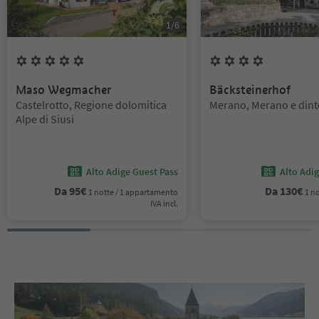
1
/
6
5
Fiori
4
Fiori
Maso Wegmacher
Bäcksteinerhof
Posizione:
Posizione:
Castelrotto, Regione dolomitica
Merano, Merano e dint
Alpe di Siusi
Alto Adige Guest Pass
Alto Adi
Da
95
€
Da
130
€
1 notte / 1 appartamento
1 no
IVA incl.