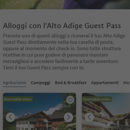
Alloggi con l'Alto Adige Guest Pass
Prenota uno di questi alloggi e riceverai il tuo Alto Adige
Guest Pass direttamente nella tua casella di posta,
oppure al momento del check-in. Sono tutte strutture
ricettive in cui puoi godere di panorami montani
meravigliosi e accedere facilmente a tante avventure.
Tieni il tuo Guest Pass sempre con te.
Ti trovi su un cursore a schede. Seleziona una scheda per visualiz
Agriturisimi
Campeggi
Bed & Breakfast
Appartamenti
Hot
Prenotabile online
Prenotabile online