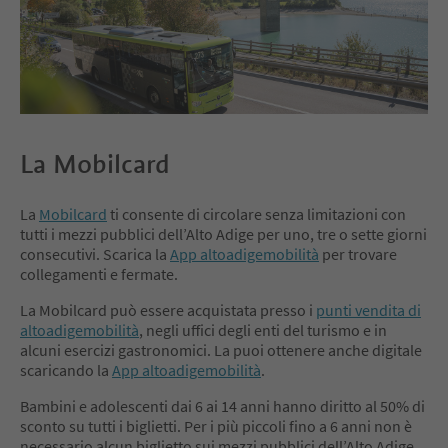
La Mobilcard
La
Mobilcard
ti consente di circolare senza limitazioni con
tutti i mezzi pubblici dell’Alto Adige per uno, tre o sette giorni
consecutivi. Scarica la
App altoadigemobilità
per trovare
collegamenti e fermate.
La Mobilcard può essere acquistata presso i
punti vendita di
altoadigemobilità
, negli uffici degli enti del turismo e in
alcuni esercizi gastronomici. La puoi ottenere anche digitale
scaricando la
App altoadigemobilità
.
Bambini e adolescenti dai 6 ai 14 anni hanno diritto al 50% di
sconto su tutti i biglietti. Per i più piccoli fino a 6 anni non è
necessario alcun biglietto sui mezzi pubblici dell’Alto Adige.