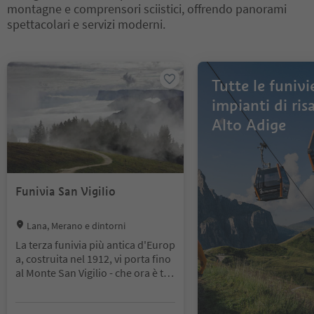
montagne e comprensori sciistici, offrendo panorami
spettacolari e servizi moderni.
Ti trovi su un cursore a schede. Seleziona una scheda per visualiz
Tutte le funivi
impianti di risa
Alto Adige
Funivia San Vigilio
Location:
Lana, Merano e dintorni
La terza funivia più antica d'Europ
a, costruita nel 1912, vi porta fino
al Monte San Vigilio - che ora è tor
nato in funzione dopo un periodo
di costruzione di 9 mesi, completa