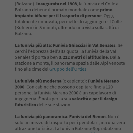
(Bolzano).
Inaugurata nel 1908
, la funivia del Colle a
Bolzano detiene il primato mondiale come
primo
impianto bifune per il trasporto di persone
. Oggi,
totalmente rinnovata, permette di raggiungere il Colle
(Kohlern) in 5 minuti, offrendo una vista sulla città di
Bolzano.
La funivia più alta
:
Funivia Ghiacciai in Val Senales
. Se
cerchi l'ebbrezza dell'alta quota, la funivia della Val
Senales ti porta a ben
3.212 metri di altitudine
. Dalla
stazione a monte, il panorama spazia dalle Alpi Venoste
fino alle cime del
Gruppo dell’Ortles
.
La funivia più moderna
(e capiente):
Funivia Merano
2000
. Con cabine che possono ospitare fino a 120
persone, la funivia Merano 2000 è un capolavoro di
ingegneria. È nota per la sua
velocità e per il design
futuristico
delle sue stazioni.
La funivia più panoramica
:
Funivia del Renon
. Non è
solo un mezzo di trasporto per i pendolari, ma una vera
attrazione turistica. La funivia Bolzano-Soprabolzano