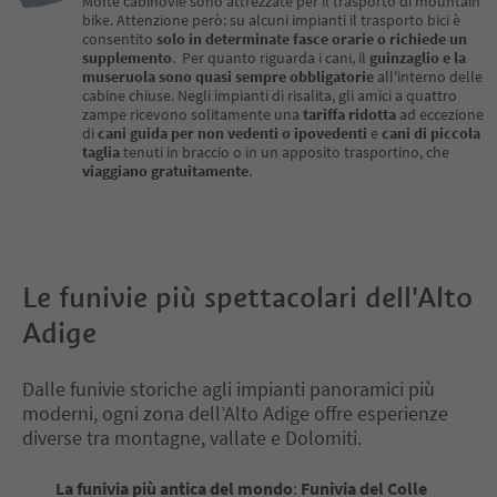
Molte cabinovie sono attrezzate per il trasporto di mountain
bike. Attenzione però: su alcuni impianti il trasporto bici è
consentito
solo in determinate fasce orarie o richiede un
supplemento
. Per quanto riguarda i cani, il
guinzaglio e la
museruola sono quasi sempre obbligatorie
all'interno delle
cabine chiuse. Negli impianti di risalita, gli amici a quattro
zampe ricevono solitamente una
tariffa ridotta
ad eccezione
di
cani guida per non vedenti o ipovedenti
e
cani di piccola
taglia
tenuti in braccio o in un apposito trasportino, che
viaggiano gratuitamente
.
Le funivie più spettacolari dell'Alto
Adige
Dalle funivie storiche agli impianti panoramici più
moderni, ogni zona dell’Alto Adige offre esperienze
diverse tra montagne, vallate e Dolomiti.
La funivia più antica del mondo
:
Funivia del Colle