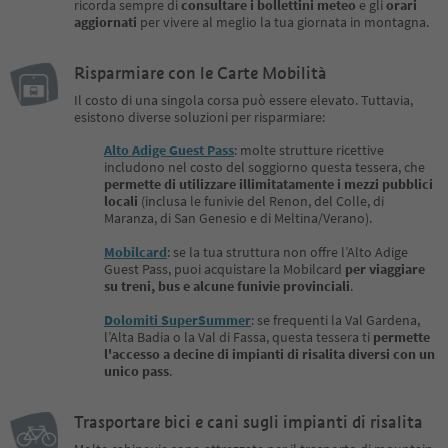
ricorda sempre di
consultare i bollettini meteo
e gli
orari
aggiornati
per vivere al meglio la tua giornata in montagna.
Risparmiare con le Carte Mobilità
Il costo di una singola corsa può essere elevato. Tuttavia,
esistono diverse soluzioni per risparmiare:
Alto Adige Guest Pass
: molte strutture ricettive
includono nel costo del soggiorno questa tessera, che
permette di utilizzare illimitatamente i mezzi pubblici
locali
(inclusa le funivie del Renon, del Colle, di
Maranza, di San Genesio e di Meltina/Verano).
Mobilcard
: se la tua struttura non offre l’Alto Adige
Guest Pass, puoi acquistare la Mobilcard
per viaggiare
su treni, bus e alcune funivie provinciali
.
Dolomiti SuperSummer
: se frequenti la Val Gardena,
l’Alta Badia o la Val di Fassa, questa tessera ti
permette
l'accesso a decine di impianti di risalita diversi con un
unico pass
.
Trasportare bici e cani sugli impianti di risalita