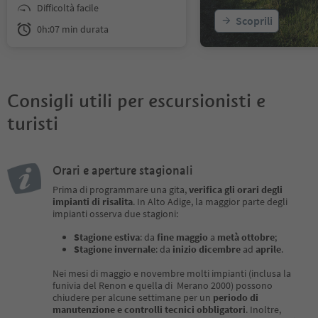
mente rinnovato secondo lo stato
Difficoltà facile
dell'arte. Il viaggio da 334 a 1.500
Scoprili
metri nella nuova e confortevole c
0h:07 min durata
abina per 40 persone dura ora sol
o 6 minuti. La stazione a valle si tr
ova nel centro di Lana, a soli 2 mi
nuti a piedi dalla stazione degli au
Consigli utili per escursionisti e
tobus di Oberlana.
turisti
I biglietti sono disponibili presso l
a stazione a valle della funivia. Inf
ormazioni sui prezzi su www.vigilj
Orari e aperture stagionali
och.com
Prima di programmare una gita,
verifica gli orari degli
impianti di risalita
. In Alto Adige, la maggior parte degli
impianti osserva due stagioni:
Stagione estiva
: da
fine maggio
a
metà ottobre
;
Stagione invernale
: da
inizio dicembre
ad
aprile
.
Nei mesi di maggio e novembre molti impianti (inclusa la
funivia del Renon e quella di Merano 2000) possono
chiudere per alcune settimane per un
periodo di
manutenzione e controlli tecnici obbligatori
. Inoltre,